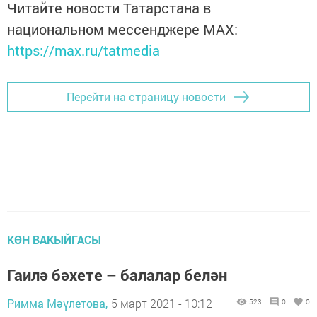
Читайте новости Татарстана в
национальном мессенджере MАХ:
https://max.ru/tatmedia
Перейти на страницу новости
КӨН ВАКЫЙГАСЫ
Гаилә бәхете – балалар белән
Римма Мәүлетова,
5 март 2021 - 10:12
523
0
0