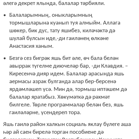
әлегә декрет ялында, балалар тәрбияли.
Балаларымның, оныкларымның
тормышларына куанып туя алмыйм. Аллага
шөкер, бик дус, тату яшибез, киләчәктә дә
шулай булсын иде,-ди гаиләнең өлкәне
Анастасия ханым.
Безгә сез бигрәк яшь бит әле, өч бала белән
авыррак түгелме диючеләр бар, -ди Клавдия. –
Киресенчә дияр идем. Балалар арасында яшь
аермасы азрак булганда алар бер-берсенә
ярдәмләшеп үсә. Мин дә, тормыш иптәшем дә
балалар яратабыз. Хөкүмәткә дә рәхмәт
билгеле. Төрле программалар белән без, яшь
гаиләләрне, үсендереп тора.
Яшь гаилә район халкын социаль яклау бүлеге аша
һәр ай саен бирелә торган пособиене дә