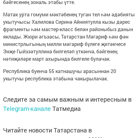
бәйгесенең зональ этабы үтте.
Матак урта гомуми мәктәбенең туган тел һәм әдәбияты
укытучысы Халилова Сиринә Айниятулла кызы дәрес
фрагменты һәм мастер-класс белән районыбыз данын
яклады. Жюри әгъзасы, Татарстан Мәгариф һәм фән
министрлыгының милли мәгариф бүлеге җитәкчесе
Энҗе Гыйззәтуллина билгеләп үткәнчә, бәйгенең
нәтиҗәләре март ахырында билгеле булачак.
Республика буенча 55 катнашучы арасыннан 20
укытучы республика этабына чакырылачак.
Следите за самым важным и интересным в
Telegram-канале
Татмедиа
Читайте новости Татарстана в