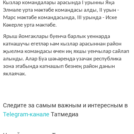
Кызлар командалары арасында I урынны Яңа
Элмәле урта мәктәбе командасы алды, II урын -
Марс мәктәбе командасында, III урында - Иске
Кәкерле урта мәктәбе.
Ярыш йомгаклары буенча барлык уеннарда
катнашучы егетләр һәм кызлар арасыннан район
җыелма командасы өчен иң яхшы уенчылар сайлап
алынды. Алар Буа шәһәрендә узачак республика
зона этабында катнашып безнең район данын
яклаячак.
Следите за самым важным и интересным в
Telegram-канале
Татмедиа