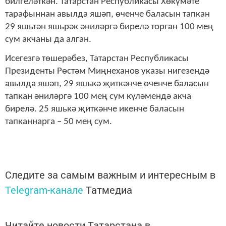
билгеләткән. Татарстан Республикасы Хөкүмәте
тарафыннан авылда яшәп, өченче баласын тапкан
29 яшьтән яшьрәк әниләргә бирелә торган 100 мең
сум акчаны да алган.
Исегезгә төшерәбез, Татарстан Республикасы
Президенты Рөстәм Миңнеханов указы нигезендә
авылда яшәп, 29 яшькә җиткәнче өченче баласын
тапкан әниләргә 100 мең сум күләмендә акча
бирелә. 25 яшькә җиткәнче икенче баласын
тапканнарга – 50 мең сум.
Следите за самым важным и интересным в
Telegram-канале
Татмедиа
Читайте новости Татарстана в