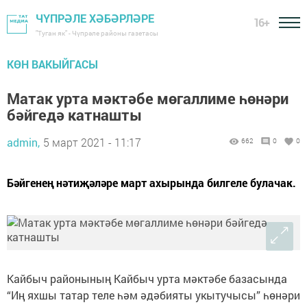
ЧҮПРӘЛЕ ХӘБӘРЛӘРЕ
16+
"Туган як" - Чүпрәле районы газетасы
КӨН ВАКЫЙГАСЫ
Матак урта мәктәбе мөгаллиме һөнәри
бәйгедә катнашты
admin,
5 март 2021 - 11:17
662
0
0
Бәйгенең нәтиҗәләре март ахырында билгеле булачак.
Кайбыч районының Кайбыч урта мәктәбе базасында
“Иң яхшы татар теле һәм әдәбияты укытучысы” һөнәри