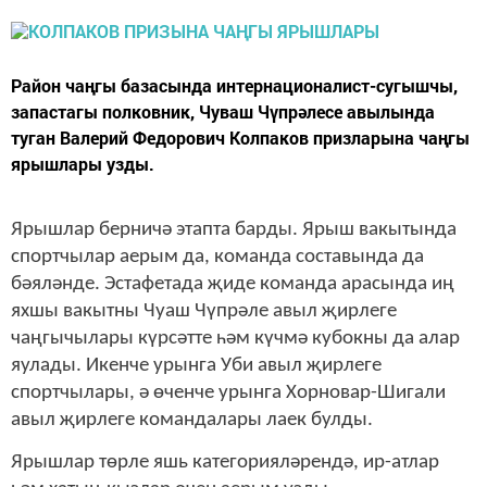
Район чаңгы базасында интернационалист-сугышчы,
запастагы полковник, Чуваш Чүпрәлесе авылында
туган Валерий Федорович Колпаков призларына чаңгы
ярышлары узды.
Ярышлар берничә этапта барды. Ярыш вакытында
спортчылар аерым да, команда составында да
бәяләнде. Эстафетада җиде команда арасында иң
яхшы вакытны Чуаш Чүпрәле авыл җирлеге
чаңгычылары күрсәтте һәм күчмә кубокны да алар
яулады. Икенче урынга Уби авыл җирлеге
спортчылары, ә өченче урынга Хорновар-Шигали
авыл җирлеге командалары лаек булды.
Ярышлар төрле яшь категорияләрендә, ир-атлар