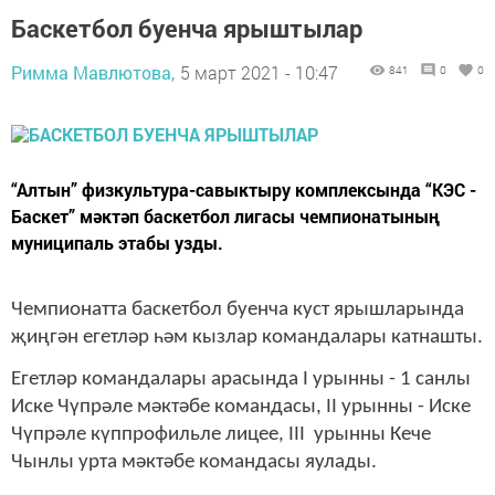
Баскетбол буенча ярыштылар
Римма Мавлютова,
5 март 2021 - 10:47
841
0
0
“Алтын” физкультура-савыктыру комплексында “КЭС -
Баскет” мәктәп баскетбол лигасы чемпионатының
муниципаль этабы узды.
Чемпионатта баскетбол буенча куст ярышларында
җиңгән егетләр һәм кызлар командалары катнашты.
Егетләр командалары арасында I урынны - 1 санлы
Иске Чүпрәле мәктәбе командасы, II урынны - Иске
Чүпрәле күппрофильле лицее, III урынны Кече
Чынлы урта мәктәбе командасы яулады.