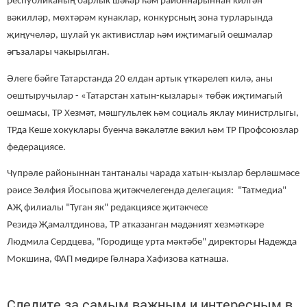
республиканың барлык шәһәр һәм районнарыннан килгән
вәкилләр, мөхтәрәм кунаклар, конкурсның зона турларында
җиңүчеләр, шулай ук активистлар һәм иҗтимагый оешмалар
әгъзалары чакырылган.
Әлеге бәйге Татарстанда 20 елдан артык үткәрелеп килә, аны
оештыручылар - «Татарстан хатын-кызлары» төбәк иҗтимагый
оешмасы, ТР Хезмәт, мәшгульлек һәм социаль яклау министрлыгы,
ТРда Кеше хокуклары буенча вәкаләтле вәкил һәм ТР Профсоюзлар
федерациясе.
Чүпрәле районыннан тантаналы чарада хатын-кызлар берләшмәсе
рәисе Зөлфия Йосыпова җитәкчелегендә делегация: "Татмедиа"
АҖ филиалы "Туган як" редакциясе җитәкчесе
Резидә Җамалтдинова, ТР атказанган мәдәният хезмәткәре
Людмила Сердцева, "Городище урта мәктәбе" директоры Надежда
Мокшина, ФАП мөдире Гөлнара Хафизова катнаша.
Следите за самым важным и интересным в