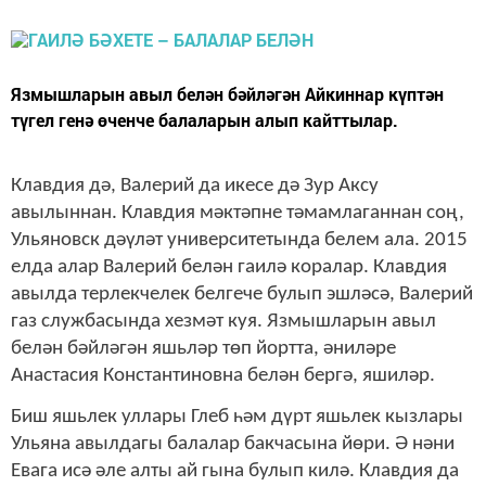
Язмышларын авыл белән бәйләгән Айкиннар күптән
түгел генә өченче балаларын алып кайттылар.
Клавдия дә, Валерий да икесе дә Зур Аксу
авылыннан. Клавдия мәктәпне тәмамлаганнан соң,
Ульяновск дәүләт университетында белем ала. 2015
елда алар Валерий белән гаилә коралар. Клавдия
авылда терлекчелек белгече булып эшләсә, Валерий
газ службасында хезмәт куя. Язмышларын авыл
белән бәйләгән яшьләр төп йортта, әниләре
Анастасия Константиновна белән бергә, яшиләр.
Биш яшьлек уллары Глеб һәм дүрт яшьлек кызлары
Ульяна авылдагы балалар бакчасына йөри. Ә нәни
Евага исә әле алты ай гына булып килә. Клавдия да