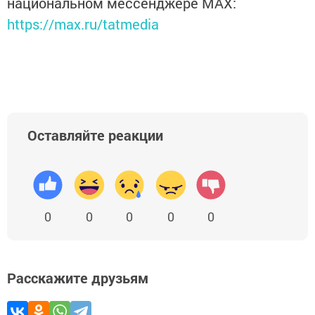
национальном мессенджере MАХ:
https://max.ru/tatmedia
Оставляйте реакции
0
0
0
0
0
Расскажите друзьям