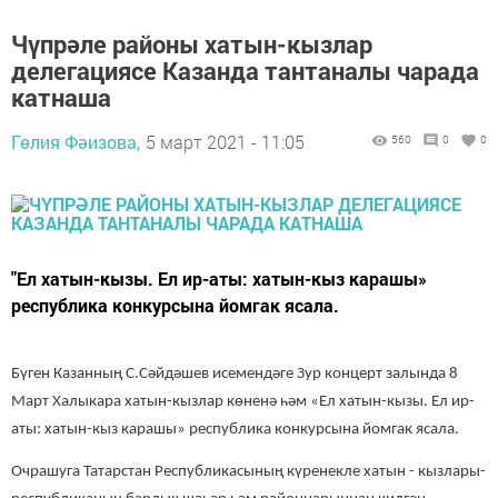
Чүпрәле районы хатын-кызлар
делегациясе Казанда тантаналы чарада
катнаша
Гөлия Фәизова,
5 март 2021 - 11:05
560
0
0
"Ел хатын-кызы. Ел ир-аты: хатын-кыз карашы»
республика конкурсына йомгак ясала.
Бүген Казанның С.Сәйдәшев исемендәге Зур концерт залында 8
Март Халыкара хатын-кызлар көненә һәм «Ел хатын-кызы. Ел ир-
аты: хатын-кыз карашы» республика конкурсына йомгак ясала.
Очрашуга Татарстан Республикасының күренекле хатын - кызлары-