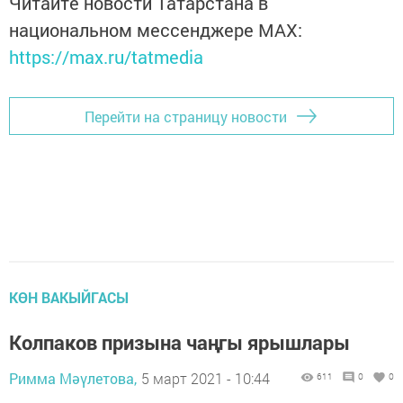
Читайте новости Татарстана в
национальном мессенджере MАХ:
https://max.ru/tatmedia
Перейти на страницу новости
КӨН ВАКЫЙГАСЫ
Колпаков призына чаңгы ярышлары
Римма Мәүлетова,
5 март 2021 - 10:44
611
0
0