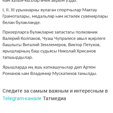
һәм хатын-кызлар өчен аерым узды.
I, II, III урыннарны яулаган спортчылар Мактау
Грамоталары, медальләр һәм истәлек сувенирлары
белән бүләкләнде.
Призерларга бүләкләрне запастагы полковник
Валерий Колпаков, Чуаш Чүпрәлесе авыл җирлеге
башлыгы Виталий Землемеров, Виктор Петухов,
ярышларның баш судьясы Николай Хрисанов
тапшырдылар.
Ярышларда иң яшь катнашучылар дип Артем
Романов һәм Владимир Мускатинов танылды.
Следите за самым важным и интересным в
Telegram-канале
Татмедиа