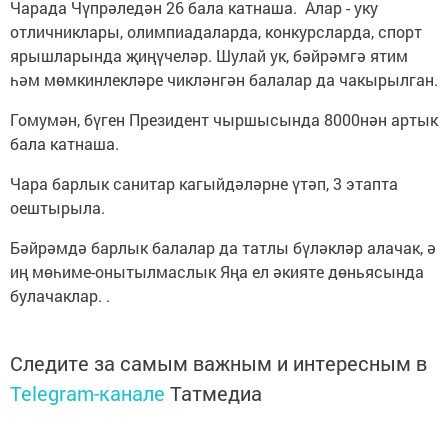
Чарада Чүпрәледән 26 бала катнаша. Алар - уку
отличниклары, олимпиадаларда, конкурсларда, спорт
ярышларында җиңүчеләр. Шулай ук, бәйрәмгә ятим
һәм мөмкинлекләре чикләнгән балалар да чакырылган.
Гомумән, бүген Президент чыршысында 8000нән артык
бала катнаша.
Чара барлык санитар кагыйдәләрне үтәп, 3 этапта
оештырыла.
Бәйрәмдә барлык балалар да татлы бүләкләр алачак, ә
иң мөһиме-онытылмаслык Яңа ел әкияте дөньясында
булачаклар. .
Следите за самым важным и интересным в
Telegram-канале
Татмедиа