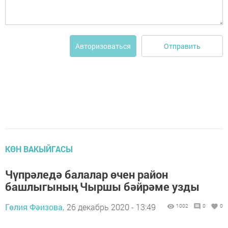
Отправить
Авторизоваться
КӨН ВАКЫЙГАСЫ
Чүпрәледә балалар өчен район
башлыгының Чыршы бәйрәме узды
Гөлия Фәизова,
26 декабрь 2020 - 13:49
1002
0
0