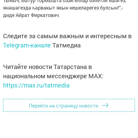
Тыныч, матур тормышта озак еллар бәхетле яшәгез,
янәшәгездә һәрвакыт якын кешеләрегез булсын!”,-
диде Айрат Фиркатович.
Следите за самым важным и интересным в
Telegram-канале
Татмедиа
Читайте новости Татарстана в
национальном мессенджере MАХ:
https://max.ru/tatmedia
Перейти на страницу новости