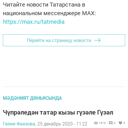
Читайте новости Татарстана в
национальном мессенджере MАХ:
https://max.ru/tatmedia
Перейти на страницу новости
МӘДӘНИЯТ ДӨНЬЯСЫНДА
Чүпрәледән татар кызы гүзәле Гүзәл
Гөлия Фәизова,
25 декабрь 2020 - 11:22
1513
0
0