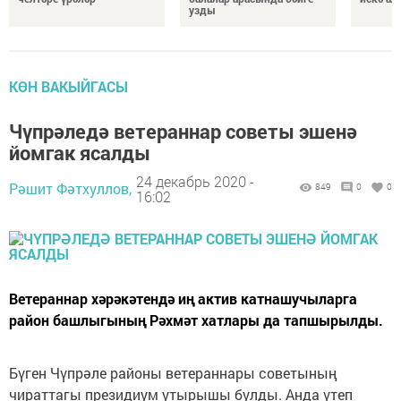
узды
КӨН ВАКЫЙГАСЫ
Чүпрәледә ветераннар советы эшенә
йомгак ясалды
24 декабрь 2020 -
Рәшит Фәтхуллов,
849
0
0
16:02
Ветераннар хәрәкәтендә иң актив катнашучыларга
район башлыгының Рәхмәт хатлары да тапшырылды.
Бүген Чүпрәле районы ветераннары советының
чираттагы президиум утырышы булды. Анда үтеп