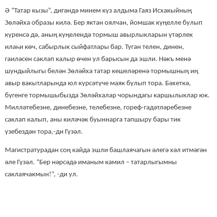
Ә “Татар кызы”, дигәндә минем күз алдыма Гаяз Исхакыйның
Зөләйха образы килә. Бер яктан оялчан, йомшак күңелле булып
күренсә дә, аның күңелендә тормыш авырлыкларын үтәрлек
илаһи көч, сабырлык сыйфатлары бар.
Туган телен, динен,
гаиләсен саклап калыр өчен ул барысын да эшли. Нәкъ менә
шундыйлыгы белән Зөләйха татар кешеләренә тормышның иң
авыр вакытларында юл күрсәтүче маяк булып тора. Бәхеткә,
бүгенге тормышыбызда Зөләйха
лар
чорындагы каршылыклар юк.
Милләтебезне, динебезне, телебезне, гореф-гадәтләребезне
сакла
п калып, аны киләчәк
буыннарга тапшыру бары тик
үзебездән тора,-ди Гүзәл.
Магистратурадан соң кайда эшли башлаячагын әлегә хәл итмәгән
әле Гүзәл. “Бер нәрсәдә иманым камил – татарлыгымны
саклаячакмын!”, -ди ул.