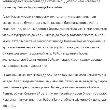
көннәрдә исә ярымфиналда катнашып, Диплом һәм истәлекле
бүләкләр белән бүләкләнде Гүзәлебез.
Гүзәл Казан милли тикшеренү технология университетының
магистратура бүлегендә укый. Кызның балачагы әнисе Рәйнә
янәшәсендә
,
район мәдәният йорты сәхнәсендә уза.
Нәни
вакыттан
ук бию түгәрәгенә дә йөри. Шуңа да гореф-гадәтләр
ебезг
ә, милли
кием, татар мохитенә мәхәббәт аңарда ба
лачактан ук формалаша
.
Урта мәктәпне тәмамлап. югары уку йортына укырга кергәч тә,
биюне шөгылен ташламый кыз. Район мәдәният йорты
хезмәткәрләре белән милли бәйрәмнәрдә
, Казан сәхнәләрендә
чыгышлар ясавын дәвам итә.
–Бала вакытым ике яктан да әби-бабаларым
ның
исән чагы
н
а туры
килде. Алар ярдәме белән, чын авыл
ча
, татар кызы нинди булырга
тиешлеген кхреп
, белеп
үстем. Бүген дә әнием ягыннан бабам
Рәшит, әбием Сиринә өйрәтеп, үгет-нәсыйхәтләрен биреп торалар.
Кызганыч, әтием ягыннан бабам Таһир, әбием Шамилә бу дөн
ь
яда
юк инде.