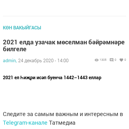
КӨН ВАКЫЙГАСЫ
2021 елда узачак мөселман бәйрәмнәре
билгеле
admin,
24 декабрь 2020 - 14:00
1305
0
0
2021 ел Һиҗри исәп буенча 1442–1443 еллар
Следите за самым важным и интересным в
Telegram-канале
Татмедиа