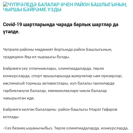
Covid-19 шартларында чарада барлык шартлар да
үтәлде.
Чүпрәле районы мәдәният йортында район Башлыгының
традицион Яңа ел чыршысы булды.
Бәйрәмгә уку отличниклары, олимпиадаларда, төрле
конкурсларда, спорт ярышларында җиңүчеләр һәм призерлар,
иҗтимагый тормыш активистлары, күп балалы гаиләләрд
ә
тәрбияләнүче
балалар, мөмкинлекләре чикле балалар
чакырылган иде.
Бәйрәмгә килгән балаларны
район башлыгы Марат Гафаров
котлады
–Сез безнең ышанычыбыз. Т
өрле олимпиадаларда, конкурсларда,