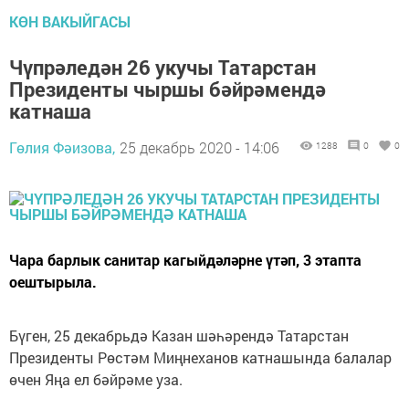
КӨН ВАКЫЙГАСЫ
Чүпрәледән 26 укучы Татарстан
Президенты чыршы бәйрәмендә
катнаша
Гөлия Фәизова,
25 декабрь 2020 - 14:06
1288
0
0
Чара барлык санитар кагыйдәләрне үтәп, 3 этапта
оештырыла.
Бүген, 25 декабрьдә Казан шәһәрендә Татарстан
Президенты Рөстәм Миңнеханов катнашында балалар
өчен Яңа ел бәйрәме уза.