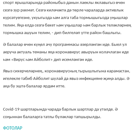
спорт ярышларында районыбыз данын лаеклы яклавыгыз өчен
сезгә зур рәхмәт. Сезгә киләчәктә дә төрле чараларда активлык
күрсәтүегезне, укуыгызда һәм алга таба тормышыгызда уңышлар
телим. Яңа елда сезгә бәхет һәм уңышлар һәм барлык теләкләрнең
тормышка ашуын телим, - дип билгеләп үтте район башлыгы.
Ә балалар өчен күңел ачу программасы әзерләнгән иде.
Быел ул
аеруча актуаль теманы яңа коронавирус авыруын колачлаган иде
һәм «Вирус һәм Айболит» дип исемләнгән иде.
Явыз сихерчеләрнең, коронавирусның тырышлыгына карамастан,
игелекле табиб Айболит шулай да явыз инфекцияне җиңә алды. Ә
аңа бу эштә
балалар
ярдәм итте.
Covid-19 шартларында чарада барлык шартлар да үтәл
де
.
Ә
соңыннан балаларга татлы бүләкләр тапшырылды.
ФОТОЛАР