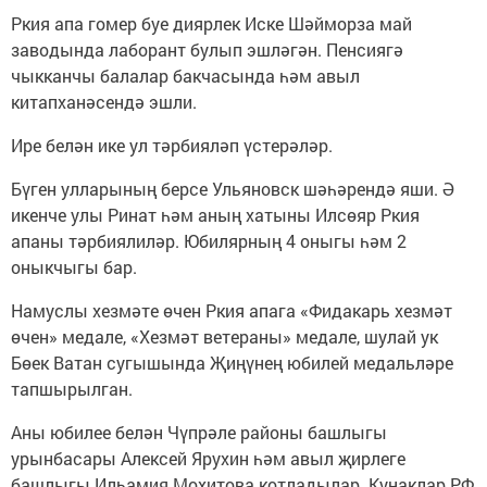
Ркия апа гомер буе диярлек Иске Шәйморза май
заводында лаборант булып эшләгән. Пенсиягә
чыкканчы балалар бакчасында һәм авыл
китапханәсендә эшли.
Ире белән ике ул тәрбияләп үстерәләр.
Бүген улларының берсе Ульяновск шәһәрендә яши. Ә
икенче улы Ринат һәм аның хатыны Илсөяр Ркия
апаны тәрбиялиләр. Юбилярның 4 оныгы һәм 2
оныкчыгы бар.
Намуслы хезмәте өчен Ркия апага «Фидакарь хезмәт
өчен» медале, «Хезмәт ветераны» медале, шулай ук
Бөек Ватан сугышында Җиңүнең юбилей медальләре
тапшырылган.
Аны юбилее белән Чүпрәле районы башлыгы
урынбасары Алексей Ярухин һәм авыл җирлеге
башлыгы Илһамия Мохитова котладылар. Кунаклар РФ