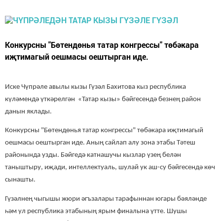
Конкурсны "Бөтендөнья татар конгрессы" төбәкара
иҗтимагый оешмасы оештырган иде.
Иске Чүпрәле авылы кызы Гүзәл Бахитова
кыз республика
күләмендә үткәрелгән «Татар кызы» бәйгесендә безнең район
данын яклады.
Конкурсны "Бөтендөнья татар конгрессы" төбәкара иҗтимагый
оешмасы
оештырган иде
.
А
ның сайлап алу зона этабы Тәтеш
районында узды. Бәйгедә катнашучы кызлар үзең белән
таныштыру, иҗади, интеллектуаль, шулай ук аш-су бәйгесендә көч
сынашты.
Гүзәлнең чыгышы жюри әгъзалары тарафыннан югары бәяләнде
һәм ул республика этабының ярым финалына үтте.
Шушы