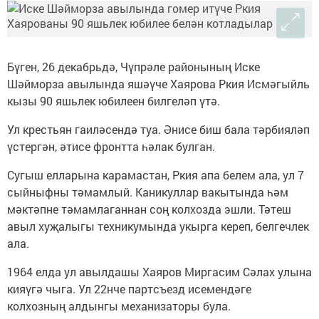
Бүген, 26 декабрьдә, Чүпрәле районының Иске
Шәйморза авылында яшәүче Хаярова Ркия Исмәгыйль
кызы 90 яшьлек юбилеен билгеләп үтә.
Ул крестьян гаиләсендә туа. Әнисе биш бала тәрбияләп
үстергән, әтисе фронтта һәлак булган.
Сугыш елларына карамастан, Ркия апа белем ала, ул 7
сыйныфны тәмамлый. Каникуллар вакытында һәм
мәктәпне тәмамлаганнан соң колхозда эшли. Тәтеш
авыл хуҗалыгы техникумында укырга кереп, белгечлек
ала.
1964 елда ул авылдашы Хаяров Миргасим Сәлах улына
кияүгә чыга. Ул 22нче партсъезд исемендәге
колхозның алдынгы механизаторы була.