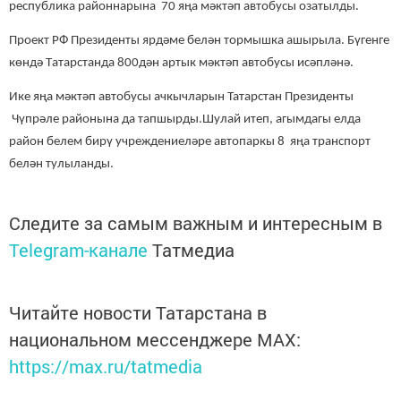
республика районнарына 70 яңа мәктәп автобусы озатылды.
Проект РФ Президенты ярдәме белән тормышка ашырыла. Б
үгенге
көндә Т
атарстанда 800дән артык мәктәп автобусы исәпләнә.
Ике яңа мәктәп автобусы ачкычлар
ын Татарстан Президенты
Чүпрәле районына да тапшырды.
Шулай итеп, агымдагы елда
район белем бирү
учреждениеләре автопаркы 8 яңа транспорт
белән тулыланды.
Следите за самым важным и интересным в
Telegram-канале
Татмедиа
Читайте новости Татарстана в
национальном мессенджере MАХ:
https://max.ru/tatmedia