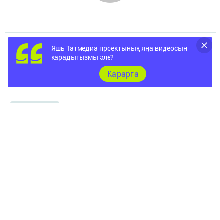
Яшь Татмедиа проектының яңа видеосын
Филиал документлары
карадыгызмы әле?
Карарга
Төрле темалар
Телефон АО «ТАТМЕДИА»:
(843) 222 09 84
16+
© 2011 - 2026. Туган як. Все права защищены.
© ТАТМЕДИА. Все материалы, размещенные на сайте, защищены
законом.
Перепечатка, воспроизведение и распространение в любом объеме