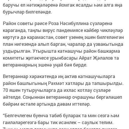
баручы ел нәтиҗәләренә йомгак ясалды һәм алга яңа
бурычлар билгеләнде.
Район советы рәисе Роза Нәсибуллина сүзләренә
караганда, таңлы вирус пандемиясе кайбер чикләүләр
кертүгә дә карамастан, совет үзенең эшен билгеләнгән
план нигезендә алып барган, чаралар да үзвакытында
уздырылган. Утырышта катнашучы район башкарма
комитеты җитәкчесе урынбасары Айрат Җәлалов та
ветераннарның эшенә уңай бәя бирде.
Ветераннар хәрәкәтендә иң актив катнашучыларга
район башлыгының Рәхмәт хатлары да тапшырылды.
70 яшен тутыручыларга да ихлас котлау сүзләре
әйтелде. Соңыннан ветераннар очрашуны бергәләшеп
бәйрәм өстәле артында дәвам иттеләр.
“Белгечлегем буенча табиб буларак та мин сезгә һәм
гаиләләрегезгә бары тик исәнлек – саулык телим.