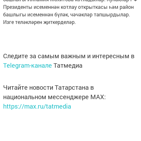
Президенты исеменнән котлау открыткасы һәм район
башлыгы исеменнән бүләк, чәчәкләр тапшырдылар.
Изге теләкләрен җиткерделәр.
Следите за самым важным и интересным в
Telegram-канале
Татмедиа
Читайте новости Татарстана в
национальном мессенджере MАХ:
https://max.ru/tatmedia