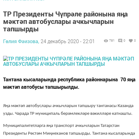
ТР Президенты Чүпрәле районына яңа
мәктәп автобуслары ачкычларын
тапшырды
Гөлия Фәизова,
24 декабрь 2020 - 22:01
781
0
0
Тантана кысаларында республика районнарына 70 яңа
мәктәп автобусы тапшырылды.
Яңа мәктәп автобуслары ачкычларын тапшыру тантанасы Казанда
узды. Чарада ТР муниципаль берәмлекләре вәкилләре катнашты.
Муниципалитетларга яңа транспорт ачкычларын Татарстан
Президенты Рөстәм Миңнеханов тапшырды. Тантана кысаларында