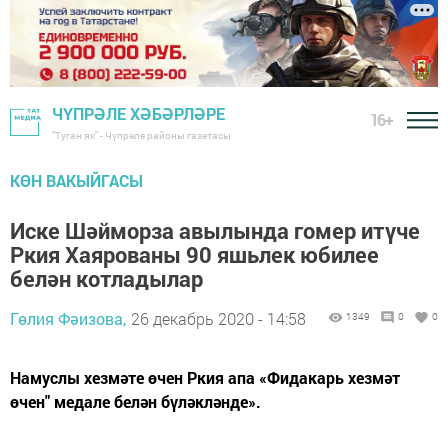
ЧҮПРӘЛЕ ХӘБӘРЛӘРЕ
16+
"Туган як" - Чүпрәле районы газетасы
КӨН ВАКЫЙГАСЫ
Иске Шәйморза авылында гомер итүче
Ркия Хаярованы 90 яшьлек юбилее
белән котладылар
Гөлия Фәизова,
26 декабрь 2020 - 14:58
1349
0
0
Намуслы хезмәте өчен Ркия апа «Фидакарь хезмәт
өчен" медале белән бүләкләнде».