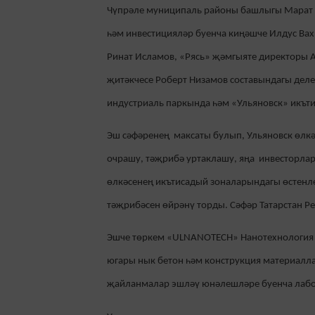
Чүпрәле муниципаль районы башлыгы Марат Г
һәм инвестицияләр буенча киңәшче Илдус Вахи
Ринат Исламов, «Рясь» җәмгыяте директоры 
җитәкчесе Роберт Низамов составындагы дел
индустриаль паркында һәм «Ульяновск» икът
Эш сәфәренең максаты булып, Ульяновск өлкәс
очрашу, тәҗрибә уртаклашу, яңа инвесторлар
өлкәсенең икътисадый зоналарындагы өстенл
тәҗрибәсен өйрәнү торды. Сәфәр Татарстан Р
Эшче төркем «ULNANOTECH» Нанотехнология ү
югары нык бетон һәм конструкция материалл
җайланмалар эшләү юнәлешләре буенча лабо