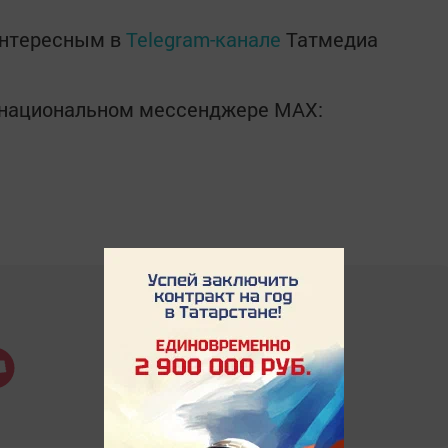
интересным в
Telegram-канале
Татмедиа
в национальном мессенджере MАХ: