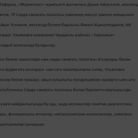
афаров, «Формпласт» җәмгыяте җитәкчесе Данис Айнуллов, икътиса
тов, ТР Сәүдә-сәнәгать палатасы рәисенең махсус вәкиле киңәшчесе
Айрат Усманов, икътисад бүлеге башлыгы Фәнил Җамалетдинов, ИК
егация Ульяновск өлкәсенең Чердаклы районы «Заволжье»
исадый зонасында булдылар.
е бизнес вәкилләре һәм сәүдә-сәнәгать палатасы әгъзалары белән
га ярдәм итү юлларын һәм сату юнәлешләрен эзләү, Ульяновск
екләр белән танышу, авыл хуҗалыгы продукциясен эшкәртү һәм сату
еспубликасы Сәүдә-сәнәгать палатасы белән берлектә оештырылды.
зәге мәйданчыгында булды, анда молекуляр-генетик диагностика,
ары, функциональ япмалар, металлометрик композитлар, электрон
раторияләр урнашкан.