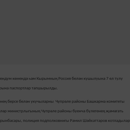
ерендум көнендә һәм Кырымның Россия белән кушылуына 7 ел тулу
рына паспортлар тапшырылды.
нең берсе
белән укучыларны
Чүпрәле районы Башкарма комитеты
эшләр министрлыгының Чүпрәле районы буенча бүлегенең җәмәгать
 урынбасары, полиция подполковнигы Рамил Шәйхаттаров котладылар