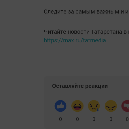
Следите за самым важным и 
Читайте новости Татарстана 
https://max.ru/tatmedia
Оставляйте реакции
0
0
0
0
0