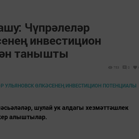
ашу: Чүпрәлеләр
сенең инвестицион
лән танышты
753
0
сьәләләр, шулай ук алдагы хезмәттәшлек
кер алыштылар.