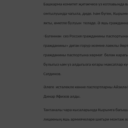
Башкарма комитет җитәкчесе үз котлавында
в
омтылуында чагыла, диде. Һәм бүген, Кырымн
якты, өметле булуын
теләде. Ә яшь гражданн
-Бүген
нән сез
Р
оссия
гражданины паспорты
на
гражданины» дигән горур исемне
лаеклы йөр
г
ражданины паспортына
хөрмәт
белән караг
булыгыз һәм үз алдыгызга югары максатлар куе
Сатдинов.
Әлеге истәлекле көнне паспортларны Айзилә 
Динар Яфизов алды.
Тантаналы чара кысаларында Кырымга багыш
лицееның яшь армиячеләре шигъри монтаж әз