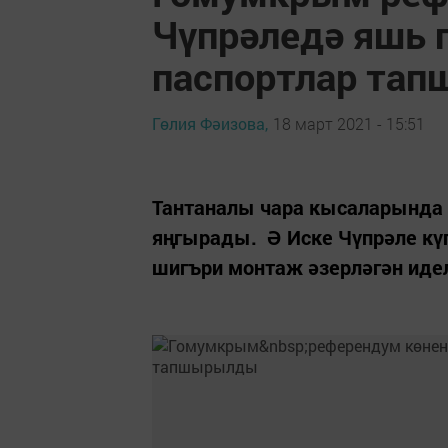
Чүпрәледә яшь 
паспортлар та
Гөлия Фәизова,
18 март 2021 - 15:51
Тантаналы чара кысаларында
яңгырады. Ә Иске Чүпрәле кү
шигъри монтаж әзерләгән иде