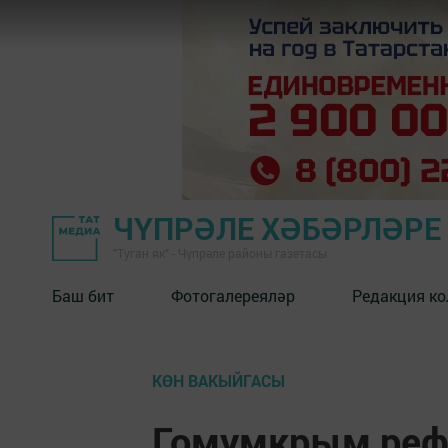
ЧҮПРӘЛЕ ХӘБӘРЛӘРЕ
"Туган як" - Чүпрәле районы газетасы
Баш бит
Фотогалереяләр
Редакция к
КӨН ВАКЫЙГАСЫ
Гомумкрым реф