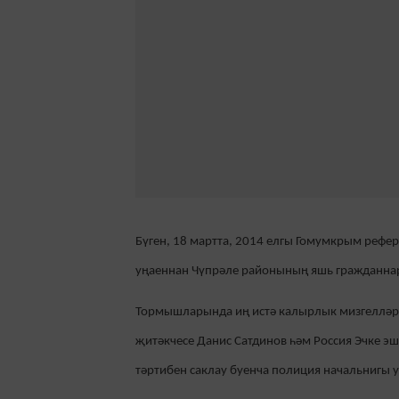
Бүген, 18 мартта, 2014 елгы Гомумкрым реф
уңаеннан Чүпрәле районының яшь гражданна
Тормышларында и
ң
истә калырлык мизгелләр
җитәкчесе Данис Сатдинов һәм Россия Эчке 
тәртибен саклау буенча полиция начальнигы