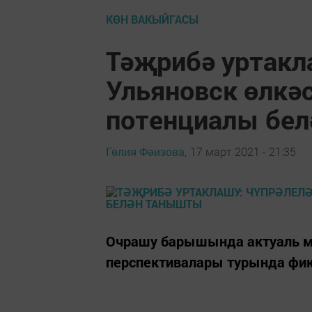
КӨН ВАКЫЙГАСЫ
Тәҗрибә уртакл
Ульяновск өлкә
потенциалы бе
Гөлия Фәизова,
17 март 2021 - 21:35
Очрашу барышында актуаль мә
перспективалары турында фи