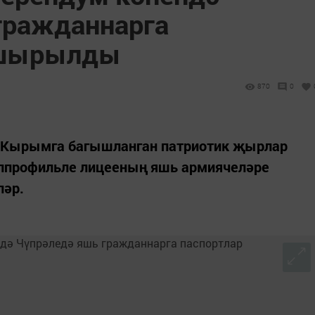
гражданнарга
пшырылды
870
0
 Кырымга багышланган патриотик җырлар
ппрофильле лицееның яшь армиячеләре
ләр.