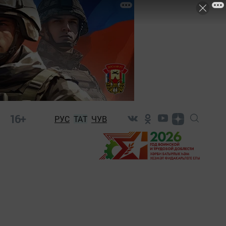
16+
РУС
ТАТ
ЧУВ