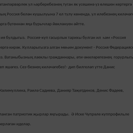
атанпәрвәрлек
ул һәрберебезнең туган як үсешенә үз өлешен кертергә
ың Россия белән кушылуына 7 ел тулу көнендә, ул илебезнең киләчәг
арга бүгеннән яңа бурычлар йөклән
үен әйтте.
 ия булдыгыз.
Россия-күп гасырлык тарихы булган ил
һәм «Россия
тергә
кирәк.
Кулларыгызга алган мөһим документ -
Россия Федерацияс
ыз
. Ватаныбызның лаеклы гражданнары, әти-әниләрегезнең горурлыг
п яшәгез. Сез-безнең киләчәгебез!- дип билгеләп үтте Данис
Кәлимуллина, Раилә Садиева, Данияр Таҗетдинов, Денис Фадеев,
ланган патриотик җырлар яңгырады. Ә Иске Чүпрәле күппрофильле
ерләгән иделәр.