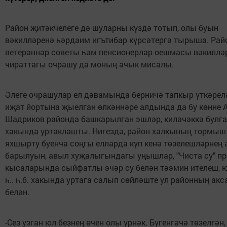
Район җитәкчелеге дә шуларны күздә тотып, олы буын
вәкилләренә һәрдаим игътибар күрсәтергә тырыша. Рай
ветераннар советы һәм пенсионерлар оешмасы вәкиллә
чираттагы очрашу да моның ачык мисалы.
Әлеге очрашулар ел дәвамында берничә тапкыр үткәрел
иҗат йортына җыелган өлкәннәре алдында да бу көнне 
Шадриков районда башкарылган эшләр, киләчәккә булга
хакында уртаклашты. Нигездә, район халкының тормы
яхшырту буенча соңгы елларда күп кенә төзелешләрнең
барылуын, авыл хуҗалыгындагы уңышлар, "Чиста су" п
кысаларында сыйфатлы эчәр су белән тәэмин ителеш, 
һ.. һ.б. хакында уртага салып сөйләште ул районның ак
белән.
-Сез узган юл безнең өчен олы үрнәк. Бүгенгәчә төзелгән,