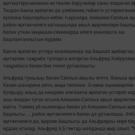
җитештерүчәнлеккә өстенлек бирүчеләр саны елдан-ел ар
Тиздән бакча җиләген дә үзебезнең төбәктә үстерелгәнне
куллана башларбыз кебек. Һәрхәлдә, Алешкин-Саплык җ
район җитәкчелеге катнашында авыл җирлекләре башл
белән үткән киңәшмә-семинарда әлеге юнәлештә эш
башланганлыгын күрдем.
Бакча җиләген үстерү юнәлешендә эш башлап җибәргән,
җитәрлек тәҗрибә тупларга өлгергән Альфред Хәйруллин
тәҗрибәсе белән бик теләп уртаклашты.
Альфред тумышы белән Саплык авылы егете. Язмыш җи
Казан шәһәренә илтә, анда төпләнә. Ә менә эшмәкәрлек
булдыру, аның да ниндиен әле-бакча җиләген үстереп кар
аны янәдән туган ягына-Алешкин-Саплык авыл җирлеге
кайта. Үзенең уй-хыяллары белән ул Алешкин-Саплык җи
башлыгы ..., район җитәкчелеге белән дә уртаклаша. Әлб
җитәкчелеге дә, җирлек башлыгы да Альфредны кире бо
ярдәм итәләр. Альфред 6,5 гектар мәйданда җир алып, "