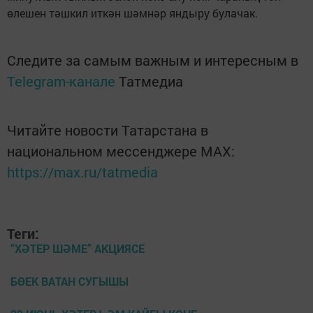
өлешен тәшкил иткән шәмнәр яндыру булачак.
Следите за самым важным и интересным в
Telegram-канале
Татмедиа
Читайте новости Татарстана в
национальном мессенджере MАХ:
https://max.ru/tatmedia
Теги:
“ХӘТЕР ШӘМЕ” АКЦИЯСЕ
БӨЕК ВАТАН СУГЫШЫ