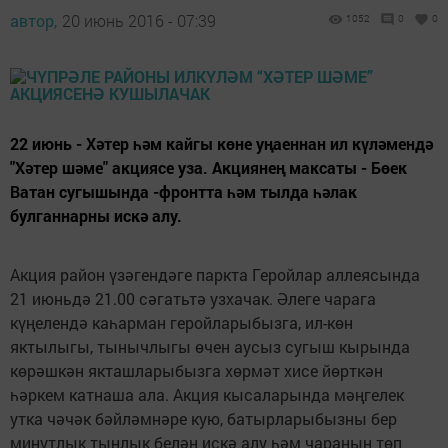
автор,
20 июнь 2016 - 07:39
1052
0
0
22 июнь - Хәтер һәм кайгы көне уңаеннан ил күләмендә
"Хәтер шәме" акциясе уза. Акциянең максаты - Бөек
Ватан сугышында -фронтта һәм тылда һәлак
булганнарны искә алу.
Акция район үзәгендәге паркта Геройлар аллеясында
21 июньдә 21.00 сәгатьтә узхачак. Әлеге чарага
күңелендә каһарман геройларыбызга, ил-көн
яктылыгы, тынычлыгы өчен аусыз сугыш кырында
көрәшкән якташларыбызга хөрмәт хисе йөрткән
һәркем катнаша ала. Акция кысаларында мәңгелек
утка чәчәк бәйләмнәре кую, батырларыбызны бер
минутлык тынлык белән искә алу һәм чараның төп