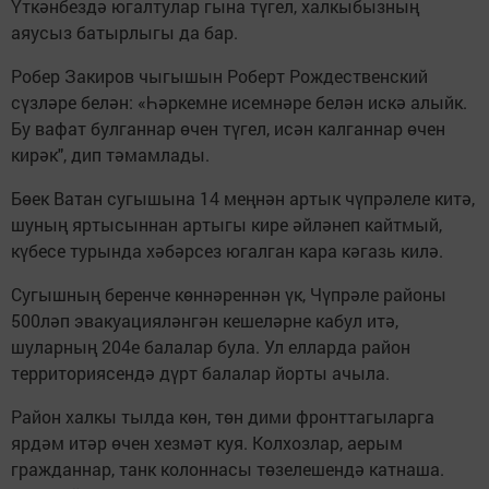
Үткәнбездә югалтулар гына түгел, халкыбызның
аяусыз батырлыгы да бар.
Робер Закиров чыгышын Роберт Рождественский
сүзләре белән: «Һәркемне исемнәре белән искә алыйк.
Бу вафат булганнар өчен түгел, исән калганнар өчен
кирәк", дип тәмамлады.
Бөек Ватан сугышына 14 меңнән артык чүпрәлеле китә,
шуның яртысыннан артыгы кире әйләнеп кайтмый,
күбесе турында хәбәрсез югалган кара кәгазь килә.
Сугышның беренче көннәреннән үк, Чүпрәле районы
500ләп эвакуацияләнгән кешеләрне кабул итә,
шуларның 204е балалар була. Ул елларда район
территориясендә дүрт балалар йорты ачыла.
Район халкы тылда көн, төн дими фронттагыларга
ярдәм итәр өчен хезмәт куя. Колхозлар, аерым
гражданнар, танк колоннасы төзелешендә катнаша.