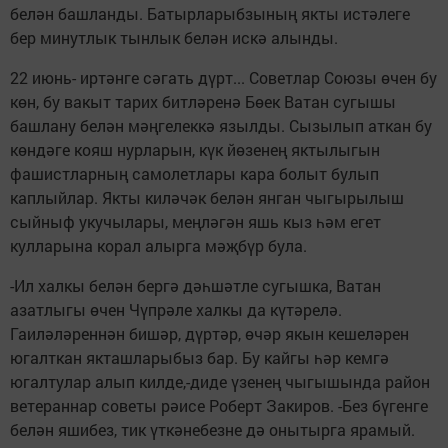
белән башланды. Батырларыбзының якты истәлеге
бер минутлык тынлык белән искә алынды.
22 июнь- иртәнге сәгать дүрт... Советлар Союзы өчен бу
көн, бу вакыт тарих битләренә Бөек Ватан сугышы
башлану белән мәңгелеккә язылды. Сызылып аткан бу
көндәге кояш нурларын, күк йөзенең яктылыгын
фашистларның самолетлары кара болыт булып
каплыйлар. Якты киләчәк белән янган чыгырылыш
сыйныф укучылары, меңләгән яшь кыз һәм егет
кулларына корал алырга мәҗбүр була.
-Ил халкы белән бергә дәһшәтле сугышка, Ватан
азатлыгы өчен Чүпрәле халкы да күтәрелә.
Гаиләләреннән бишәр, дүртәр, өчәр якын кешеләрен
югалткан якташларыбыз бар. Бу кайгы һәр кемгә
югалтулар алып килде,-диде үзенең чыгышында район
ветераннар советы рәисе Роберт Закиров. -Без бүгенге
белән яшибез, тик үткәнебезне дә онытырга ярамый.