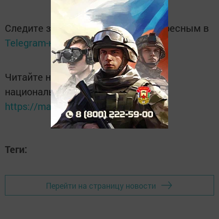
Следите за самым важным и интересным в
Telegram-канале
Татмедиа
Читайте новости Татарстана в
национальном мессенджере MАХ:
https://max.ru/tatmedia
Теги:
Перейти на страницу новости