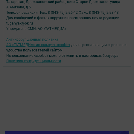
Татарстан, Дрожжановский район, село Старое Дрожжаное улица
А.Абязова, д.5
Телефон редакции: Тел.: 8 (843-75) 2-26-42 Факс: 8 (843-75) 2-23-43
Для сообщений о фактах коррупции электронная почта редакции:
tuganyak@bk.ru
Учредитель СМИ: АО «ТАТМЕДИА»
Антикоррупционная политика
АО «ТАТМЕДИА» использует «cookie»
для персонализации сервисов и
удобства пользователей сайтом.
Использование «cookie» можно отменить в настройках браузера.
Политика конфиденциальности