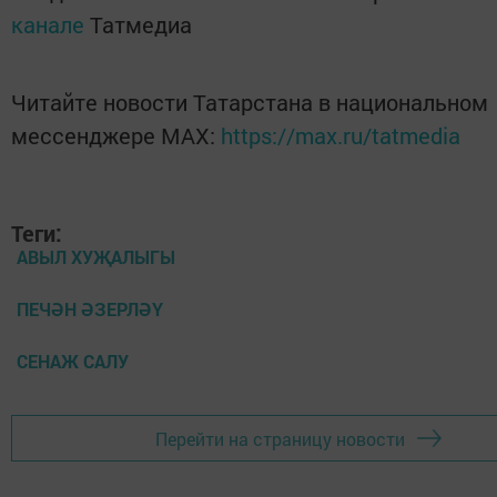
канале
Татмедиа
Читайте новости Татарстана в национальном
мессенджере MАХ:
https://max.ru/tatmedia
Теги:
АВЫЛ ХУҖАЛЫГЫ
ПЕЧӘН ӘЗЕРЛӘҮ
СЕНАЖ САЛУ
Перейти на страницу новости