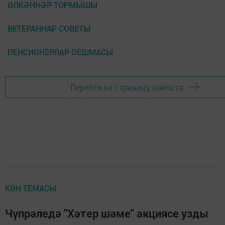
ӨЛКӘННӘР ТОРМЫШЫ
ВЕТЕРАННАР СОВЕТЫ
ПЕНСИОНЕРЛАР ОЕШМАСЫ
Перейти на страницу новости
КӨН ТЕМАСЫ
Чүпрәледә "Хәтер шәме" акциясе узды