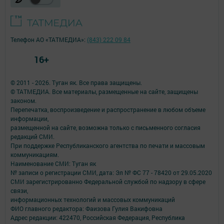
Телефон АО «ТАТМЕДИА»:
(843) 222 09 84
16+
© 2011 - 2026. Туган як. Все права защищены.
© ТАТМЕДИА. Все материалы, размещенные на сайте, защищены
законом.
Перепечатка, воспроизведение и распространение в любом объеме
информации,
размещенной на сайте, возможна только с письменного согласия
редакций СМИ.
При поддержке Республиканского агентства по печати и массовым
коммуникациям.
Наименование СМИ: Туган як
№ записи о регистрации СМИ, дата: Эл № ФС 77 - 78420 от 29.05.2020
СМИ зарегистрированно Федеральной службой по надзору в сфере
связи,
информационных технологий и массовых коммуникаций
ФИО главного редактора: Фаизова Гулия Вакифовна
Адрес редакции: 422470, Российская Федерация, Республика