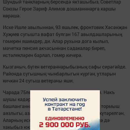
Шундый танкларның берсендә якташыбыз, Советлар
Союзы Герое Зариф Алимов дошманннарга каршы
көрәшә.
Иске Ишле авылыннан, 93 яшьлек, фронтовик Хәсәнҗан
Хуҗиев сугышта вафат булган 167 авылдашларының
гомерен яшимдер, ди. Алар рухына дога кылып,
мәчеткә пенсия акчасыннан сәдакалар биреп,
истәлекләрен барлап, гомер кичерә.
Кызганыч, бүген ветераннарыбызның сафы сирәгәйде.
Районда сугышның чынбарлыгын күргән, утларын
кичкән 24 сугыш ветераны яши.
Чарада 75ле сан белән шәмнәр яндырылды. Нәкъ
шушы кадәр вакыт узган дәһшәтле сугыш
башланганнан көннән, миллионлаган халык тормыш
аязлыгы, азатлыгы өчен дошманга каршы күтәрелгән.
Аларның исеме мәңгелек, онытырга һич кенә дә
хакыбыз юк.