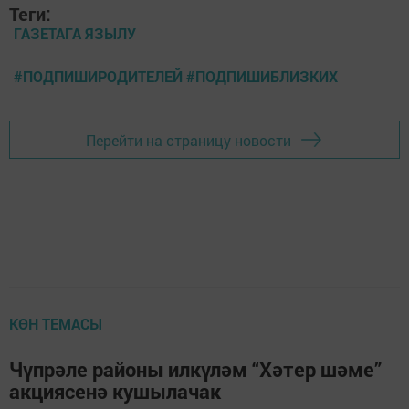
Теги:
ГАЗЕТАГА ЯЗЫЛУ
#ПОДПИШИРОДИТЕЛЕЙ #ПОДПИШИБЛИЗКИХ
Перейти на страницу новости
КӨН ТЕМАСЫ
Чүпрәле районы илкүләм “Хәтер шәме”
акциясенә кушылачак