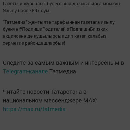
Газеты и журналы» бүлеге аша да язылырга мөмкин.
Язылу бәясе 597 сум.
"Татмедиа" җәмгыяте тарафыннан газетага язылу
буенча #ПодпишиРодителей #ПодпишиБлизких
акциясенә дә кушылырсыз дип көтеп калабыз,
хөрмәтле райондашларбыз!
Следите за самым важным и интересным в
Telegram-канале
Татмедиа
Читайте новости Татарстана в
национальном мессенджере MАХ:
https://max.ru/tatmedia