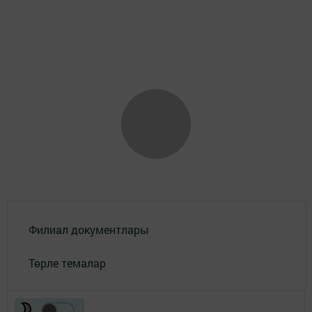
Филиал документлары
Төрле темалар