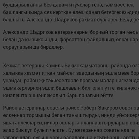
булдырылганны без дәвам итүчеләр генә, һәммәсенең
башлангычында сез керткән өлеш санап бетергесез,-дид
башлыгы Александр Шадриков рәхмәт сүзләрен белдере
Александр Шадриков ветераннарны борчый торган мәсь
белән дә кызыксынды, форсаттан файдалнып, өлкәннәр
сорауларын да бирделәр.
Хезмәт ветераны Камиль Бикмөхәммәтовны районда оза
халыкка хезмәт иткән май-сөт заводының эшләмәве бор
уңайдан район җитәкчесе төрле программалар нигезенд
эшмәкәрләрнең эшли башлавын билгеләп үтте, киләчәктә
юнәлештә эшчәнлек алып барылачагын әйтте.
Район ветераннар советы рәисе Роберт Закиров совет э
өлкәннәр тормышы белән таныштырды, нинди уй-фикерл
яшәгәнлекләрен, ниләр эшләргә планлаштыруларын сөй
алар бик күп булып чыкты. Бу ветераннар советындагы
үзгәрешләр, сугыш чоры балаларына игътибарны арттыр