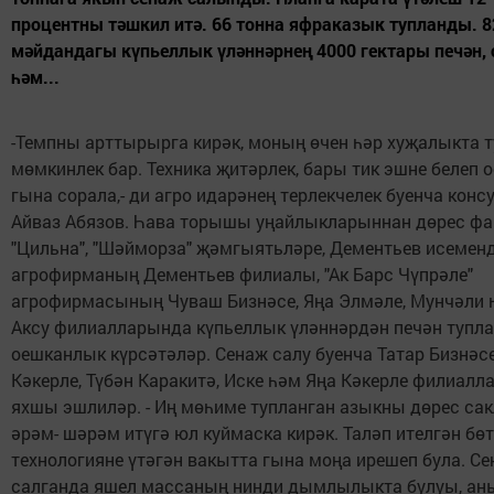
процентны тәшкил итә. 66 тонна яфраказык тупланды. 8
мәйдандагы күпьеллык үләннәрнең 4000 гектары печән,
һәм...
-Темпны арттырырга кирәк, моның өчен һәр хуҗалыкта 
мөмкинлек бар. Техника җитәрлек, бары тик эшне белеп
гына сорала,- ди агро идарәнең терлекчелек буенча кон
Айваз Абязов. Һава торышы уңайлыкларыннан дөрес ф
"Цильна", "Шәйморза" җәмгыятьләре, Дементьев исемен
агрофирманың Дементьев филиалы, "Ак Барс Чүпрәле"
агрофирмасының Чуваш Бизнәсе, Яңа Элмәле, Мунчәли 
Аксу филиалларында күпьеллык үләннәрдән печән тупла
оешканлык күрсәтәләр. Сенаж салу буенча Татар Бизнәсе
Кәкерле, Түбән Каракитә, Иске һәм Яңа Кәкерле филиал
яхшы эшлиләр. - Иң мөһиме тупланган азыкны дөрес са
әрәм- шәрәм итүгә юл куймаска кирәк. Таләп ителгән бө
технологияне үтәгән вакытта гына моңа ирешеп була. С
салганда яшел массаның нинди дымлылыкта булуы, ан