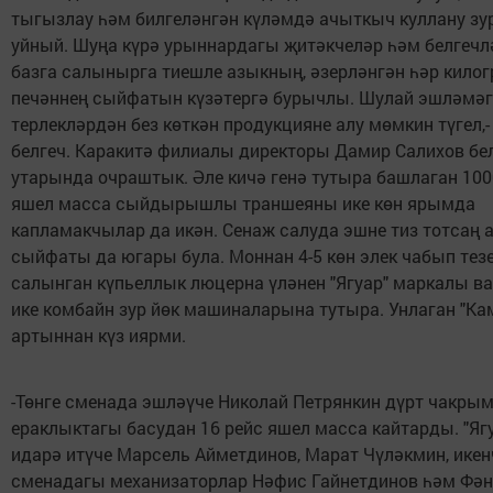
тыгызлау һәм билгеләнгән күләмдә ачыткыч куллану зу
уйный. Шуңа күрә урыннардагы җитәкчеләр һәм белгечл
базга салынырга тиешле азыкның, әзерләнгән һәр кило
печәннең сыйфатын күзәтергә бурычлы. Шулай эшләмә
терлекләрдән без көткән продукцияне алу мөмкин түгел,-
белгеч. Каракитә филиалы директоры Дамир Салихов бе
утарында очраштык. Әле кичә генә тутыра башлаган 100
яшел масса сыйдырышлы траншеяны ике көн ярымда
капламакчылар да икән. Сенаж салуда эшне тиз тотсаң 
сыйфаты да югары була. Моннан 4-5 көн элек чабып тез
салынган күпьеллык люцерна үләнен "Ягуар" маркалы в
ике комбайн зур йөк машиналарына тутыра. Унлаган "Ка
артыннан күз иярми.
-Төнге сменада эшләүче Николай Петрянкин дүрт чакры
ераклыктагы басудан 16 рейс яшел масса кайтарды. "Яг
идарә итүче Марсель Айметдинов, Марат Чүләкмин, икен
сменадагы механизаторлар Нәфис Гайнетдинов һәм Фә