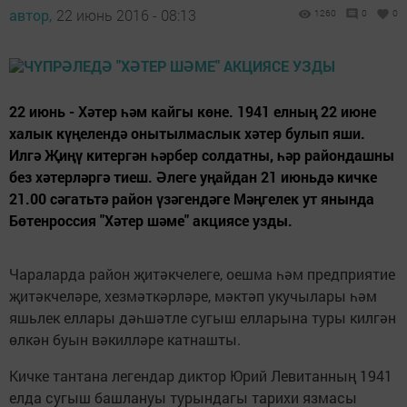
автор,
22 июнь 2016 - 08:13
1260
0
0
22 июнь - Хәтер һәм кайгы көне. 1941 елның 22 июне
халык күңелендә онытылмаслык хәтер булып яши.
Илгә Җиңү китергән һәрбер солдатны, һәр райондашны
без хәтерләргә тиеш. Әлеге уңайдан 21 июньдә кичке
21.00 сәгатьтә район үзәгендәге Мәңгелек ут янында
Бөтенроссия "Хәтер шәме" акциясе узды.
Чараларда район җитәкчелеге, оешма һәм предприятие
җитәкчеләре, хезмәткәрләре, мәктәп укучылары һәм
яшьлек еллары дәһшәтле сугыш елларына туры килгән
өлкән буын вәкилләре катнашты.
Кичке тантана легендар диктор Юрий Левитанның 1941
елда сугыш башлануы турындагы тарихи язмасы