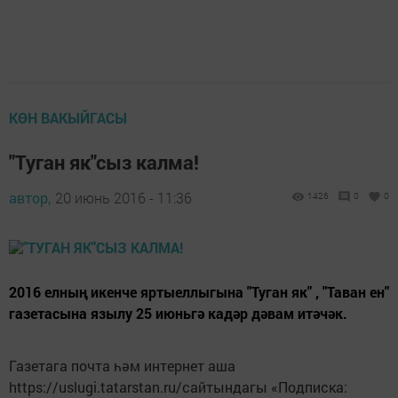
КӨН ВАКЫЙГАСЫ
"Туган як"сыз калма!
автор,
20 июнь 2016 - 11:36
1426
0
0
2016 елның икенче яртыеллыгына "Туган як" , "Таван ен"
газетасына язылу 25 июньгә кадәр дәвам итәчәк.
Газетага почта һәм интернет аша
https://uslugi.tatarstan.ru/сайтындагы «Подписка: