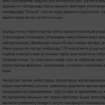
крестьян-фермер хуҗалыгын рәсмиләштерә. Бүгенге көн
җирнең өч гектарында бакча җиләге- виктория үсентеләре
гектарында "Полька" сортлы кура җиләге утыртылган. Б
җиләге инде бүген чәчәктә утыра.
Биредә тугыз төрле сортлы бакча җиләге үсентесен утыр
Үсентеләрне Голландия, Италиядән заказ белән март аен
кайтартканнар. Җиләкләре аның 45 көн эчендә өлгерә, д
Менә шушы өч гектар мәйданда 129 мең үсенте утыртыл
Һәрбер үсентегә җир астыннан торба аша килүче су сибү
булдырганнар. Су сибү вакытында шул ук торбалар аша 
кирәк булган файдалы ашламалар, туклыклы матдәләр д
икән.
-Бездә бит ничек, кибетләрдә, базарларда җиләк-җимешн
илдән кертелгәне сатыла, үзебезнең җирлектә җитештер
продукция юк дәрәҗәсендә. Шул ук бакча җиләгенең дә к
90 процентка якынын, чит илдән кертәләр. Быел, алла би
җиләген үзебезнең базарга сатуга чыгарырга планлашт