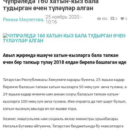
Чүпрәледә 160 хатын-кыз бала
тудырган өчен түләүләр алган
25 ноябрь 2020 -
Римма Мәүлетова,
652
0
0
10:16
Авыл җирендә яшәүче хатын-кызларга бала тапкан
өчен бер тапкыр түләү 2018 елдан бирелә башлаган иде
Татарстан Республикасы Хөкүмәте карары буенча, 25 яшькә кадәр
беренче баласын тапкан хатын-кызларга 50 мең сум акча түләнә, ә
29 яшькә кадәр өченче һәм аннан соңгы баласын тапкан хатын-
кызларга 100 мең сум акча түләнә. Ике очракта да төп шарт булып,
хатын-кызның авылда өч ел яшәве тора.
Хезмәт, мәшгульлек һәм социаль яклау министры урынбасары
Наталья Бутаева әйтүенчә, Татарстан бюджетында бу максатларга