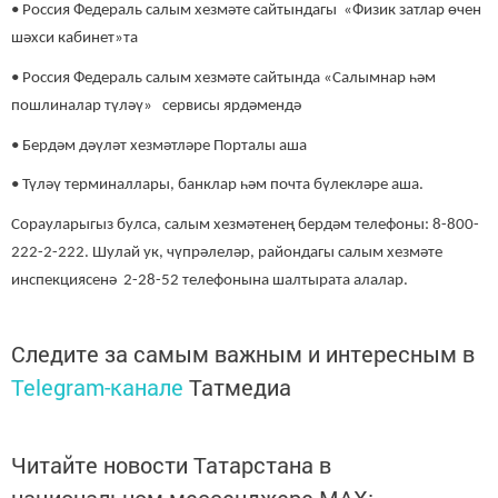
• Россия Федераль салым хезмәте сайтындагы «Физик затлар өчен
шәхси кабинет»та
• Россия Федераль салым хезмәте сайтында «Салымнар һәм
пошлиналар түләү» сервисы ярдәмендә
• Бердәм дәүләт хезмәтләре Порталы аша
• Түләү терминаллары, банклар һәм почта бүлекләре аша.
Сорауларыгыз булса, салым хезмәтенең бердәм телефоны: 8-800-
222-2-222. Шулай ук, чүпрәлеләр, райондагы салым хезмәте
инспекциясенә 2-28-52 телефонына шалтырата алалар.
Следите за самым важным и интересным в
Telegram-канале
Татмедиа
Читайте новости Татарстана в
национальном мессенджере MАХ: