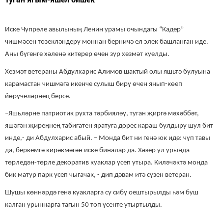
Иске Чүпрәле авылының Ленин урамы очындагы “Кадер”
чишмәсен төзекләндерү моннан берничә ел элек башланган иде.
Аны бүгенге хәленә китерер өчен зур хезмәт куелды.
Хезмәт ветераны Абдулхарис Алимов шактый олы яшьтә булуына
карамастан чишмәгә икенче сулыш бирү өчен янып-көеп
йөрүчеләрнең берсе.
–Яшьләрне патриотик рухта тәрбияләү, туган җиргә мәхәббәт,
яшәгән җиреңнең табигатен яратуга дөрес караш булдыру шул бит
инде,- ди Абдулхарис абый. – Монда бит ни генә юк иде: чүп тавы
да, беркемгә кирәкмәгән иске биналар да. Хәзер ул урында
төрледән-төрле декоратив куаклар үсеп утыра. Киләчәктә монда
бик матур парк үсеп чыгачак, - дип дәвам итә сүзен ветеран.
Шушы көннәрдә генә куакларга су сибү оештырылды һәм буш
калган урыннарга тагын 50 төп үсенте утыртылды.