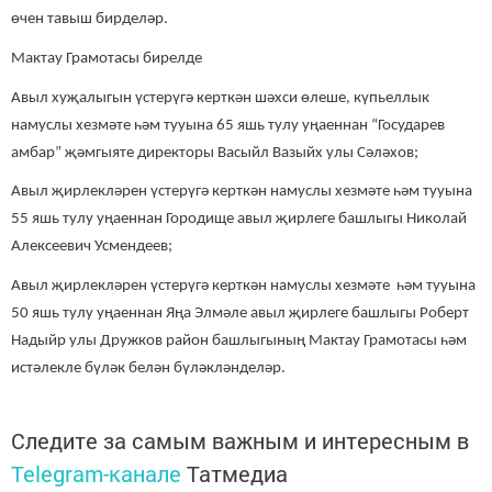
өчен тавыш бирделәр.
Мактау Грамотасы бирелде
Авыл хуҗалыгын үстерүгә керткән шәхси өлеше, күпьеллык
намуслы хезмәте һәм тууына 65 яшь тулу уңаеннан “Государев
амбар” җәмгыяте директоры Васыйл Вазыйх улы Сәләхов;
Авыл җирлекләрен үстерүгә керткән намуслы хезмәте һәм тууына
55 яшь тулу уңаеннан Городище авыл җирлеге башлыгы Николай
Алексеевич Усмендеев;
Авыл җирлекләрен үстерүгә керткән намуслы хезмәте һәм тууына
50 яшь тулу уңаеннан Яңа Элмәле авыл җирлеге башлыгы Роберт
Надыйр улы Дружков район башлыгының Мактау Грамотасы һәм
истәлекле бүләк белән бүләкләнделәр.
Следите за самым важным и интересным в
Telegram-канале
Татмедиа