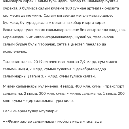
ачыкларга кирәк. Салым турындагы хәбәр ташламалар булган
очракта, я булмаса салым күләме 100 сумнан артмаган очракта
килмәскә дә мөмкин. Салым кәгазендә мәгълүматлар дөрес
булмаса, бу турыда салым органына хәбәр итәргә кирәк.
Вакытында түләнмәгән салымнар кешене бик авыр хәлдә калдыра.
Беренчедән, чит илгә чыгармаячаклар, шулай ук, түләнмәгән
салым бурыч булып торачак, хәтта аңа өстәп пенялар да
исәпләнәчәк.
Татарстан халкы 2019 ел өчен исәпләнгән 7,9 млрд. сум милек
салымының 4,2 млрд. сумын түләгән. 1 декабрьгә кадәр
салымнарның тагын 3,7 млрд. сумы түлисе калган.
Милек салымнары күләменең 4 млрд. 400 млн. сумы – транспорт
салымына, 2 млрд. 300 млн. сумы – милек салымына, 1 млрд. 200
млн. сумы – җир салымына туры килә.
Салымнарны түләү ысуллары:
• «Физик затлар салымнары» мобиль кушымтасы аша