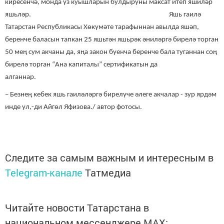
киресенчә, монда үз куышларын булдыруны максат итеп яшиләр
яшьләр. Яшь гаилә
Татарстан Республикасы Хөкүмәте тарафыннан авылда яшәп,
беренче баласын тапкан 25 яшьтән яшьрәк әниләргә бирелә торган
50 мең сум акчаны да, яңа закон буенча беренче бала туганнан соң
бирелә торган “Ана капиталы” сертификатын да
алганнар.
– Безнең кебек яшь гаиләләргә бирелүче әлеге акчалар - зур ярдәм
инде ул,-ди Айгөл Яфизова./ автор фотосы.
Следите за самым важным и интересным в
Telegram-канале
Татмедиа
Читайте новости Татарстана в
национальном мессенджере MАХ: