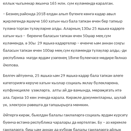
еллык чыгымнар якынча 165 млн. сум күләмендә каралган.
– Безнең районда 2018 елдан алып бүгенге көнгә кадәр авыл
җирлегендә яшәүче 160 хатын-кыз бала тапкан өчен бер тапкыр
түләнә торган түләүләрне алды. Аларның 130ы 25 яшькә кадәрге
хатын-кыз – беренче баласын тапкан өчен 50шәр мең сум
күләмендә, ә 30ы 29 яшькә кадәргеләр – өченче һәм аннан соңгы
баласын тапкан өчен 100әр мең сум күләмендә түләүләр алды,-ди
республика матди ярдәм үзәгенең 18нче бүлекчәсе мөдире Гөлназ
Әюпова.
Белгеч әйтүенчә, 25 яшькә һәм 29 яшькә кадәр бала тапкан әлеге
категориягә керүче хатын-кызлар социаль яклау бүлекләренә,
күпфункцияле үзәкләргә, алты ай дә-вамында, мөрәҗәгать итә
ала. Гариза 10 көн эчендә карала. Кирәкле документларны, шулай
ук, электрон рәвештә дә тапшырырга мөмкин.
Әйтергә кирәк, быелдан балалы гаиләләргә социаль ярдәм күрсәтү
буенча өстәмә республика чаралары да кертелгән. Бу – аз керемле
гаиләләргә, биш һәм аннан да күбрәк балалы гаиләләргә айлык