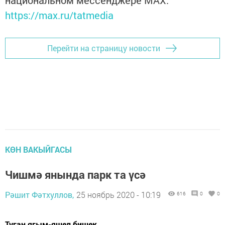
https://max.ru/tatmedia
Перейти на страницу новости
КӨН ВАКЫЙГАСЫ
Чишмә янында парк та үсә
Рәшит Фәтхуллов,
25 ноябрь 2020 - 10:19
616
0
0
Туган ягым-яшел бишек