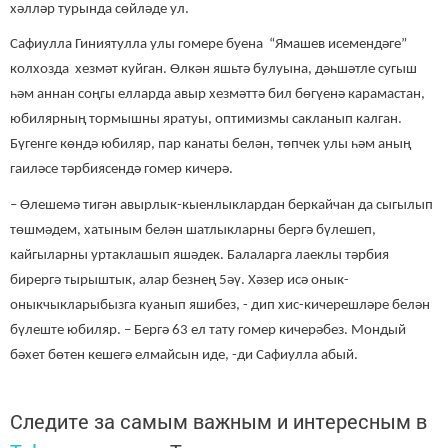
хәлләр турында сөйләде ул.
Сафиулла Гиниятулла улы гомере буена “Ямашев исемендәге”
колхозда хезмәт куйган. Өлкән яшьтә булуына, дәһшәтле сугыш
һәм аннан соңгы елларда авыр хезмәттә бил бөгүенә карамастан,
юбилярның тормышны яратуы, оптимизмы сакланып калган.
Бүгенге көндә юбиляр, пар канаты белән, төпчек улы һәм аның
гаиләсе тәрбиясендә гомер кичерә.
– Өлешемә тигән авырлык-кыенлыклардан беркайчан да сыгылып
төшмәдем, хатыным белән шатлыкларны бергә бүлешеп,
кайгыларны уртаклашып яшәдек. Балаларга лаеклы тәрбия
бирергә тырыштык, алар безнең 5әү. Хәзер исә онык-
оныкчыкларыбызга куанып яшибез, - дип хис-кичерешләре белән
бүлеште юбиляр. – Бергә 63 ел тату гомер кичерәбез. Мондый
бәхет бөтен кешегә елмайсын иде, -ди Сафиулла абый.
Следите за самым важным и интересным в