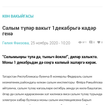
КӨН ВАКЫЙГАСЫ
Салым түләр вакыт 1декабрьгә кадәр
генә
Гөлия Фәизова,
25 ноябрь 2020 - 10:20
911
0
0
“Салымыңны түлә дә, тыныч йокла!”, диләр халыкта.
Моны 1 декабрьдән дә соңга калмый эшләргә кирәк.
Татарстан Республикасы буенча 8 номерлы Федераль салым
хезмәтенең райондагы өлкән салым инспекторы Флёра Рәкыйпова
әйтүенчә, салым түләү кәгазьләре октябрь аенда үк килә башлаган.
Әгәр дә салым идарәсеннән хат килмәсә яисә салым түләү турында
электрон хәбәр булмаса моны салым инспекциясенә барып