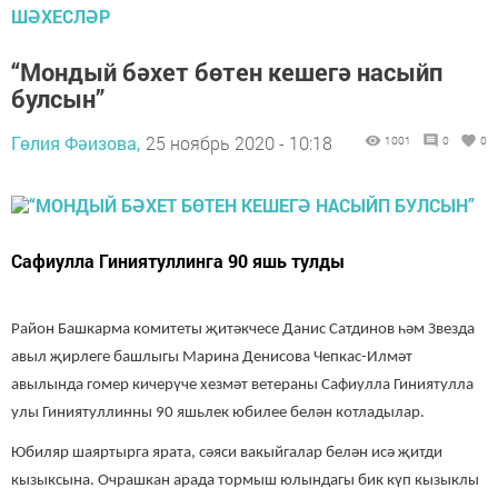
ШӘХЕСЛӘР
“Мондый бәхет бөтен кешегә насыйп
булсын”
Гөлия Фәизова,
25 ноябрь 2020 - 10:18
1001
0
0
Сафиулла Гиниятуллинга 90 яшь тулды
Район Башкарма комитеты җитәкчесе Данис Сатдинов һәм Звезда
авыл җирлеге башлыгы Марина Денисова Чепкас-Илмәт
авылында гомер кичерүче хезмәт ветераны Сафиулла Гиниятулла
улы Гиниятуллинны 90 яшьлек юбилее белән котладылар.
Юбиляр шаяртырга ярата, сәяси вакыйгалар белән исә җитди
кызыксына. Очрашкан арада тормыш юлындагы бик күп кызыклы