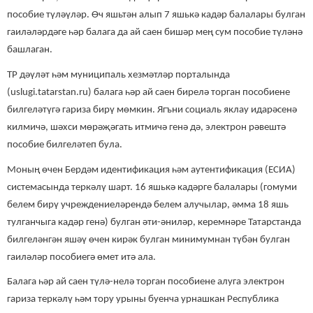
пособие түләүләр. Өч яшьтән алып 7 яшькә кадәр балалары булган
гаиләләрдәге һәр балага да ай саен бишәр мең сум пособие түләнә
башлаган.
ТР дәүләт һәм муниципаль хезмәтләр порталында
(uslugi.tatarstan.ru) балага һәр ай саен бирелә торган пособиене
билгеләтүгә гариза бирү мөмкин. Ягъни социаль яклау идарәсенә
килмичә, шәхси мөрәҗәгать итмичә генә дә, электрон рәвештә
пособие билгеләтеп була.
Моның өчен Бердәм идентификация һәм аутентификация (ЕСИА)
системасында теркәлү шарт. 16 яшькә кадәрге балалары (гомуми
белем бирү учреждениеләрендә белем алучылар, әмма 18 яшь
тулганчыга кадәр генә) булган әти-әниләр, керемнәре Татарстанда
билгеләнгән яшәү өчен кирәк булган минимумнан түбән булган
гаиләләр пособиегә өмет итә ала.
Балага һәр ай саен түлә-нелә торган пособиене алуга электрон
гариза теркәлү һәм тору урыны буенча урнашкан Республика