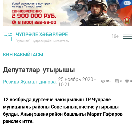
ЧҮПРӘЛЕ ХӘБӘРЛӘРЕ
16+
"Туган як" - Чүпрәле районы газетасы
КӨН ВАКЫЙГАСЫ
Депутатлар утырышы
25 ноябрь 2020 -
Резидә Җамалтдинова,
852
0
0
10:21
12 ноябрьдә дүртенче чакырылыш ТР Чүпрәле
муниципаль районы Советының өченче утырышы
булды. Аның эшенә район башлыгы Марат Гафаров
рәислек итте.