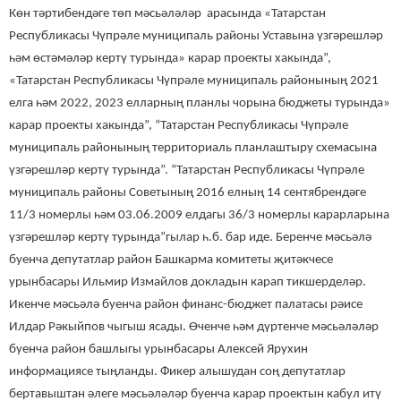
Көн тәртибендәге төп мәсьәләләр арасында «Татарстан
Республикасы Чүпрәле муниципаль районы Уставына үзгәрешләр
һәм өстәмәләр кертү турында» карар проекты хакында”,
«Татарстан Республикасы Чүпрәле муниципаль районының 2021
елга һәм 2022, 2023 елларның планлы чорына бюджеты турында»
карар проекты хакында”, “Татарстан Республикасы Чүпрәле
муниципаль районының территориаль планлаштыру схемасына
үзгәрешләр кертү турында”. “Татарстан Республикасы Чүпрәле
муниципаль районы Советының 2016 елның 14 сентябрендәге
11/3 номерлы һәм 03.06.2009 елдагы 36/3 номерлы карарларына
үзгәрешләр кертү турында”гылар һ.б. бар иде. Беренче мәсьәлә
буенча депутатлар район Башкарма комитеты җитәкчесе
урынбасары Ильмир Измайлов докладын карап тикшерделәр.
Икенче мәсьәлә буенча район финанс-бюджет палатасы рәисе
Илдар Рәкыйпов чыгыш ясады. Өченче һәм дүртенче мәсьәләләр
буенча район башлыгы урынбасары Алексей Ярухин
информациясе тыңланды. Фикер алышудан соң депутатлар
бертавыштан әлеге мәсьәләләр буенча карар проектын кабул итү