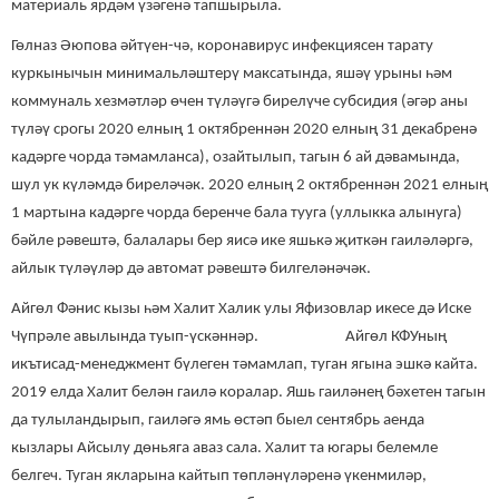
материаль ярдәм үзәгенә тапшырыла.
Гөлназ Әюпова әйтүен-чә, коронавирус инфекциясен тарату
куркынычын минимальләштерү максатында, яшәү урыны һәм
коммуналь хезмәтләр өчен түләүгә бирелүче субсидия (әгәр аны
түләү срогы 2020 елның 1 октябреннән 2020 елның 31 декабренә
кадәрге чорда тәмамланса), озайтылып, тагын 6 ай дәвамында,
шул ук күләмдә биреләчәк. 2020 елның 2 октябреннән 2021 елның
1 мартына кадәрге чорда беренче бала тууга (уллыкка алынуга)
бәйле рәвештә, балалары бер яисә ике яшькә җиткән гаиләләргә,
айлык түләүләр дә автомат рәвештә билгеләнәчәк.
Айгөл Фәнис кызы һәм Халит Халик улы Яфизовлар икесе дә Иске
Чүпрәле авылында туып-үскәннәр. Айгөл КФУның
икътисад-менеджмент бүлеген тәмамлап, туган ягына эшкә кайта.
2019 елда Халит белән гаилә коралар. Яшь гаиләнең бәхетен тагын
да тулыландырып, гаиләгә ямь өстәп быел сентябрь аенда
кызлары Айсылу дөньяга аваз сала. Халит та югары белемле
белгеч. Туган якларына кайтып төпләнүләренә үкенмиләр,