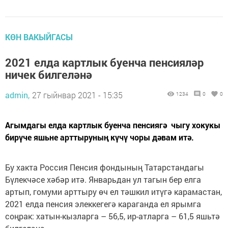
КӨН ВАКЫЙГАСЫ
2021 елда картлык буенча пенсияләр
ничек билгеләнә
admin,
27 гыйнвар 2021 - 15:35
1234
0
0
Агымдагы елда картлык буенча пенсиягә чыгу хокукы
бирүче яшьне арттыруның күчү чоры дәвам итә.
Бу хакта Россия Пенсия фондының Татарстандагы
Бүлекчәсе хәбәр итә. Январьдан ул тагын бер елга
артып, гомуми арттыру өч ел тәшкил итүгә карамастан,
2021 елда пенсия элеккегегә караганда ел ярымга
соңрак: хатын-кызларга – 56,5, ир-атларга – 61,5 яшьтә