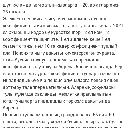
шул күләмдә һәм хатын-кызларга – 20, ир-атлар өчен
25 ел кала.
Элеккечә пенсиягә чыгу өчен минималь пенсия
коэффициенты һәм хезмәт стаңы тупларга кирәк. 2021
ел ахырыны кадәр бу күрсәткечләр 12 ел һәм 12
коэффициент тәшкил итә. 1 ел эшләгән кеше 1 ел
хезмәт стажы һәм 10 га кадәр коэффициент туплый
ала. Пенсиягә чыгу вакыты кичектерелгән очракта,
стаж буенча махсус ташлама һәм премиаль
коэффициент алу хокукы бирелә, болай эшләгәндә бер
елда тагын да зуррак коэффициент тупларга мөмкин.
Инвалидлык буенча пенсия алучыларга пенсия яшен
арттыру таләпләре кагылмый. Аларның хокуклары
тулы күләмдә сакланды. Хезмәткә яраклылыгын
югалтучыларга инвалидлык төркеме вакытында
бирелә.
Пенсион тупланмаларның гражданнарга 55 һәм 60
яшьтә, пенсиягә чыгу хокукы бу яшьтән иртәрәк булган