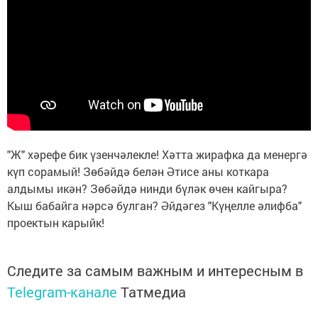
"Ж" хәрефе бик үзенчәлекле! Хәтта жирафка да менергә
күп сорамый! Зөбәйдә белән Әтисе аны коткара
алдымы икән? Зөбәйдә нинди бүләк өчен кайгыра?
Кыш бабайга нәрсә булган? Әйдәгез "Күңелле әлифба"
проектын карыйк!
Следите за самым важным и интересным в
Telegram-канале
Татмедиа