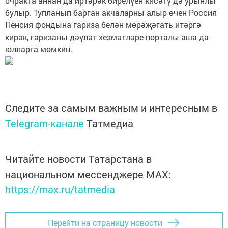
очракта аннан да иртәрәк бирелүен кисәтү дә урынлы
булыр. Тупланып барган акчаларны алыр өчен Россия
Пенсия фондына гариза белән мөрәҗәгать итәргә
кирәк, гаризаны дәүләт хезмәтләре порталы аша да
юлларга мөмкин.
Следите за самым важным и интересным в
Telegram-канале
Татмедиа
Читайте новости Татарстана в
национальном мессенджере MАХ:
https://max.ru/tatmedia
Перейти на страницу новости