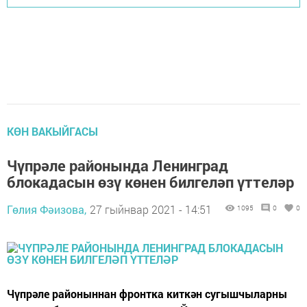
КӨН ВАКЫЙГАСЫ
Чүпрәле районында Ленинград
блокадасын өзү көнен билгеләп үттеләр
Гөлия Фәизова,
27 гыйнвар 2021 - 14:51
1095
0
0
Чүпрәле районыннан фронтка киткән сугышчыларны