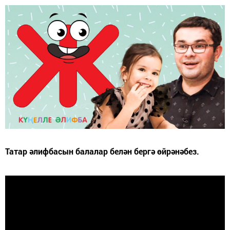
Татар әлифбасын балалар белән бергә өйрәнәбез.