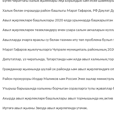
Бүген чираттагы халык җыеннары Яңа Борындык һәм Иске Шәйморз
Халык белән очрашуда район башлыгы Марат Гафаров, РФ Дәүләт Ду
Авыл җирлекләре башлыклары 2020 елда урыннарда башкарылган э
Авыл җирлекләрен төзекләндерү өчен үзара салым акчаларын куллан
Авылларда эчәргә яраклы су белән тәэмин итү төп проблема булып 
Марат Гафаров җыелучыларга Чүпрәле муниципаль районының 2020 
Депутатлар, үз чиратында, Татарстанда һәм илдә авыл халкының т
Гражданнар җыенында шулай ук районда һәм авыл җирлегендәге о
Район прокуроры Илдар Маликов һәм Россия Эчке эшләр министрлы
Утырыш барышында халыкны борчыган сорауларга тулы җаваплар би
Ахырда авыл җирлекләре башлыклары авыл тормышында иң актив 
Иртәгә авыл җыены Звезда авыл җирлегендә үтәчәк.