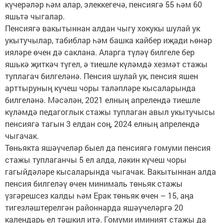
күчерәләр һәм алар, элеккегечә, пенсиягә 55 һәм 60
яшьтә чыгалар.
Пенсиягә вакытыннан алдан чыгу хокукы шулай ук
укытучылар, табиблар һәм башка кайбер иҗади һөнәр
ияләре өчен дә саклана. Аларга түләү билгеле бер
яшькә җиткәч түгел, ә тиешле күләмдә хезмәт стажы
туплагач билгеләнә. Пенсия шулай ук, пенсия яшен
арттыруның күчеш чоры таләпләре кысаларында
билгеләнә. Мәсәлән, 2021 елның апрелендә тиешле
күләмдә педагоглык стажы туплаган авыл укытучысы
пенсиягә тагын 3 елдан соң, 2024 елның апрелендә
чыгачак.
Төньякта яшәүчеләр быел да пенсиягә гомуми пенсия
стажы туплаганчы 5 ел алда, ләкин күчеш чоры
гагыйдәләре кысаларында чыгачак. Вакытыннан алда
пенсия билгеләү өчен минималь төньяк стажы
үзгәрешсез калды һәм Ерак төньяк өчен – 15, аңа
тигезләштерелгән районнарда яшәүчеләргә 20
календарь ел тәшкил итә. Гомуми иминият стажы да