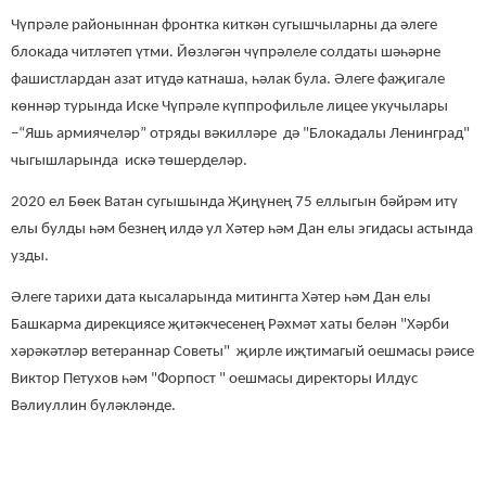
Чүпрәле районыннан фронтка киткән сугышчыларны да әлеге
блокада читләтеп үтми. Йөзләгән чүпрәлеле солдаты шәһәрне
фашистлардан азат итүдә катнаша, һәлак була. Әлеге фаҗигале
көннәр турында Иске Чүпрәле күппрофильле лицее укучылары
–“Яшь армиячеләр” отряды вәкилләре
дә
"Блокадалы Ленинград"
чыгышларында искә төшерделәр.
2020 ел Бөек Ватан сугышында Җиңүнең 75 еллыгын бәйрәм итү
елы булды һәм безнең илдә ул Хәтер һәм Дан елы эгидасы астында
узды.
Әлеге тарихи дата кысаларында митингта Хәтер һәм Дан елы
Башкарма дирекциясе җитәкчесенең Рәхмәт хаты белән "Хәрби
хәрәкәтләр ветераннар Советы" җирле иҗтимагый оешмасы рәисе
Виктор Петухов һәм "Форпост " оешмасы директоры Илдус
Вәлиуллин бүләкләнде.