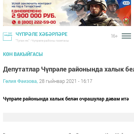
ЧҮПРӘЛЕ ХӘБӘРЛӘРЕ
16+
"Туган як" - Чүпрәле районы газетасы
КӨН ВАКЫЙГАСЫ
Депутатлар Чүпрәле районында халык б
Гөлия Фәизова,
28 гыйнвар 2021 - 16:17
Чүпрәле районында халык белән очрашулар дәвам итә