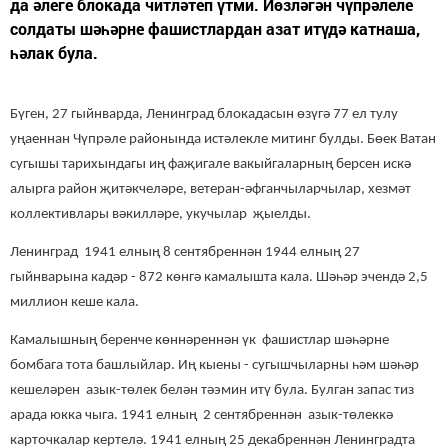
да әлеге блокада читләтеп үтми. Йөзләгән чүпрәлеле
солдаты шәһәрне фашистлардан азат итүдә катнаша,
һәлак була.
Бүген, 27 гыйнварда, Ленинград блокадасын өзүгә 77 ел тулу
уңаеннан Чүпрәле районында истәлекле митинг булды. Бөек Ватан
сугышы тарихындагы иң фаҗигале вакыйгаларның берсен искә
алырга район җитәкчеләре, ветеран-әфганчыларчылар, хезмәт
коллективлары вәкилләре, укучылар җыелды.
Ленинград 1941 елның 8 сентябреннән 1944 елның 27
гыйнварына кадәр - 872 көнгә камалышта кала. Шәһәр
эчендә
2,5
миллион кеше кала.
Камалышның беренче көннәреннән үк фашистлар шәһәрне
бомбага тота башлыйлар. Иң кыены - сугышчыларны һәм шәһәр
кешеләрен азык-төлек белән тәэмин итү
була
. Булган запас тиз
арада юкка чыга. 1941 елның 2 сентябреннән азык-төлеккә
карточкалар кертелә. 1941 елның 25 декабреннән Ленинградта