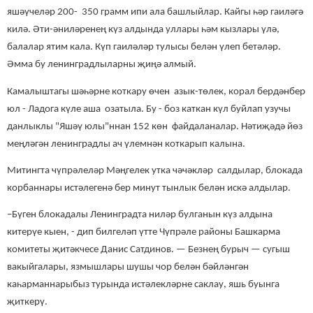
яшәүчеләр 200- 350 грамм ипи ала башлыйлар. Кайгы һәр гаиләгә
килә. Әти-әниләренең күз алдында уллары һәм кызлары үлә,
балалар ятим кала. Күп гаиләләр тулысы белән үлеп бетәләр.
Әмма бу ленинградлыларны
җиңә алмый
.
Камалыштагы шәһәрне коткару өчен азык-төлек, корал бердәнбер
юл - Ладога күле аша озатыла. Бу - боз каткан күл буйлап узучы
данлыклы "Яшәү юлы"
н
нан 152 көн файдаланалар. Нәтиҗәдә йөз
меңләгән ленинградлы ач үлемнән
коткарып
калына.
Митингта чүпрәлеләр Мәңгелек утка чәчәкләр салдылар, блокада
корбаннары истәлегенә бер минут тынлык
белән искә алдылар
.
–Бүген блокадалы Ленинградта ниләр булганын күз алдына
китерүе кыен, - дип билгеләп үтте Чүпрәле районы Башкарма
комитеты җитәкчесе Данис Сатдинов. — Безнең бурыч — сугыш
вакыйгалары, язмышлары шушы чор белән бәйләнгән
каһарманнарыбыз турында истәлекләрне саклау, яшь буынга
җиткерү.