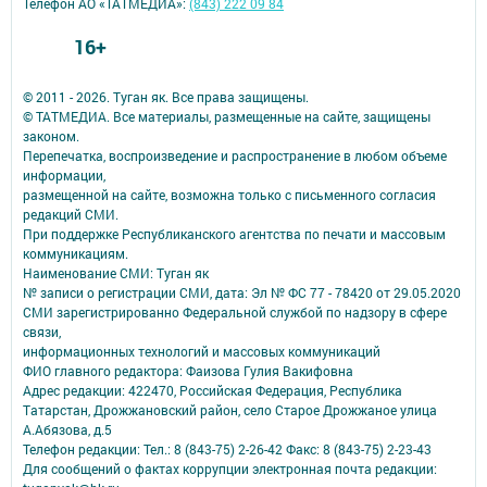
Телефон АО «ТАТМЕДИА»:
(843) 222 09 84
16+
© 2011 - 2026. Туган як. Все права защищены.
© ТАТМЕДИА. Все материалы, размещенные на сайте, защищены
законом.
Перепечатка, воспроизведение и распространение в любом объеме
информации,
размещенной на сайте, возможна только с письменного согласия
редакций СМИ.
При поддержке Республиканского агентства по печати и массовым
коммуникациям.
Наименование СМИ: Туган як
№ записи о регистрации СМИ, дата: Эл № ФС 77 - 78420 от 29.05.2020
СМИ зарегистрированно Федеральной службой по надзору в сфере
связи,
информационных технологий и массовых коммуникаций
ФИО главного редактора: Фаизова Гулия Вакифовна
Адрес редакции: 422470, Российская Федерация, Республика
Татарстан, Дрожжановский район, село Старое Дрожжаное улица
А.Абязова, д.5
Телефон редакции: Тел.: 8 (843-75) 2-26-42 Факс: 8 (843-75) 2-23-43
Для сообщений о фактах коррупции электронная почта редакции: