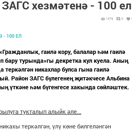
ЗАГС хезмәтенә - 100 ел
1079
0
«Гражданлык, гаилә кору, балалар һәм гаилә
п бару турында»гы декретка кул куела. Аның
а теркәлгән никахлар булса гына гаилә
лый. Район ЗАГС бүлегенең җитәкчесе Альбина
ң үткәне һәм бүгенгесе хакында сөйләштек.
ылуга тукталып алыйк әле...
 никахы теркәлгән, үлү көне билгеләнгән