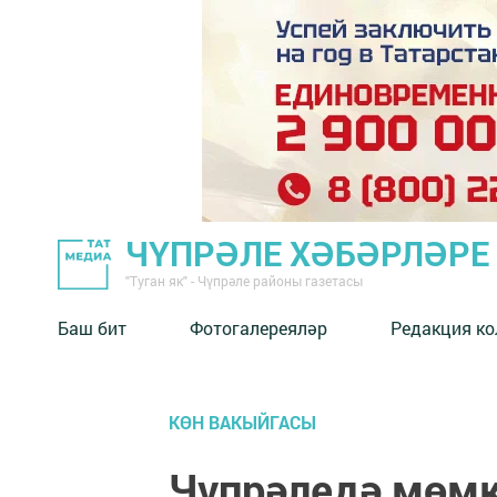
ЧҮПРӘЛЕ ХӘБӘРЛӘРЕ
"Туган як" - Чүпрәле районы газетасы
Баш бит
Фотогалереяләр
Редакция к
КӨН ВАКЫЙГАСЫ
Чүпрәледә мөмк