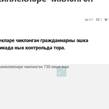
947
0
екләре чикләнгән гражданнарны эшкә
икада нык контрольдә тора.