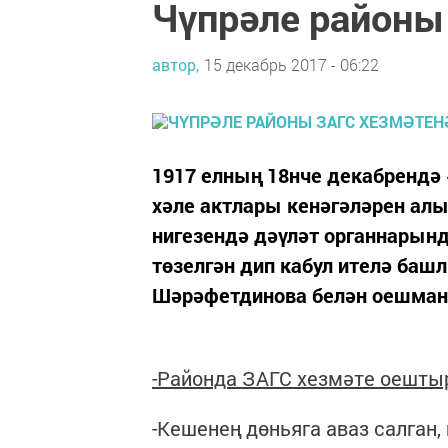
Чүпрәле районы 
автор,
15 декабрь 2017 - 06:22
1917 елның 18нче декабрендә 
хәле актлары кенәгәләрен алы
нигезендә дәүләт органнарынд
төзелгән дип кабул ителә баш
Шәрәфетдинова белән оешманы
-Районда ЗАГС хезмәте оештыр
-Кешенең дөньяга аваз салган,