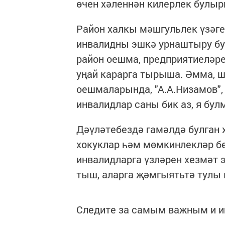
өчен хәленнән килерлек булыр
Район халкы мәшгульлек үзәге
инвалидны эшкә урнаштыру бу
район оешма, предприятиеләр
уңай карарга тырыша. Әмма, шу
оешмаларында, "А.А.Низамов"
инвалидлар саны бик аз, я бул
Дәүләтебездә гамәлдә булган 
хокуклар һәм мөмкинлекләр бел
инвалидларга үзләрен хезмәт
тыш, аларга җәмгыятьтә тулы
Следите за самым важным и 