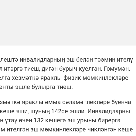
әлештә инвалидларның эш белән тәэмин ителү
итәргә тиеш, дигән бурыч куелган. Гомумән,
елга хезмәткә яраклы физик мөмкинлекләре
енты эшле булырга тиеш.
езмәткә яраклы әмма сәламәтлекләре буенча
 кеше яши, шуның 142се эшли. Инвалидларны
 үтәү өчен 132 кешегә эш урыны бирергә
им ителгән эш мөмкинлекләре чикләнгән кеше