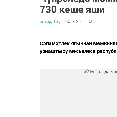
730 кеше яши
автор,
15 декабрь 2017 - 06:24
Сәламәтлек ягыннан мөмкинл
урнаштыру мәсьәләсе республ