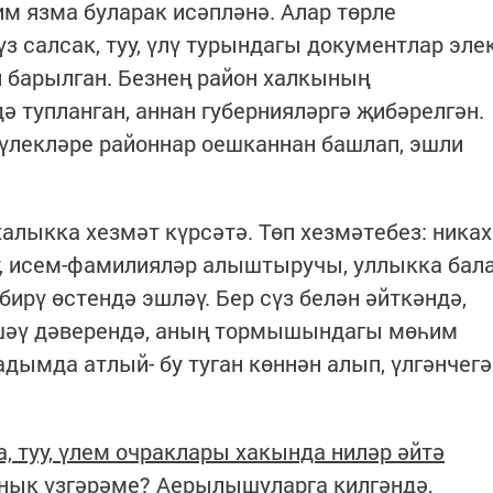
м язма буларак исәпләнә. Алар төрле
үз салсак, туу, үлү турындагы документлар эле
 барылган. Безнең район халкының
ә тупланган, аннан губернияләргә җибәрелгән.
үлекләре районнар оешканнан башлап, эшли
халыкка хезмәт күрсәтә. Төп хезмәтебез: никах
ышу, исем-фамилияләр алыштыручы, уллыкка бал
ирү өстендә эшләү. Бер сүз белән әйткәндә,
яшәү дәверендә, аның тормышындагы мөһим
адымда атлый- бу туган көннән алып, үлгәнчегә
, туу, үлем очраклары хакында ниләр әйтә
 нык үзгәрәме? Аерылышуларга килгәндә,