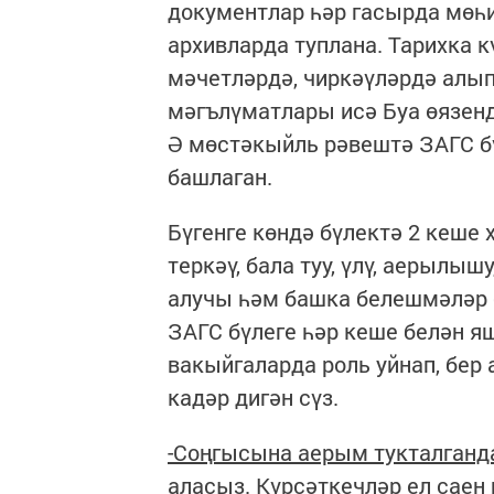
документлар һәр гасырда мөһи
архивларда туплана. Тарихка к
мәчетләрдә, чиркәүләрдә алып
мәгълүматлары исә Буа өязенд
Ә мөстәкыйль рәвештә ЗАГС б
башлаган.
Бүгенге көндә бүлектә 2 кеше 
теркәү, бала туу, үлү, аерыл
алучы һәм башка белешмәләр б
ЗАГС бүлеге һәр кеше белән 
вакыйгаларда роль уйнап, бер 
кадәр дигән сүз.
-Соңгысына аерым тукталганда
аласыз. Күрсәткечләр ел саен