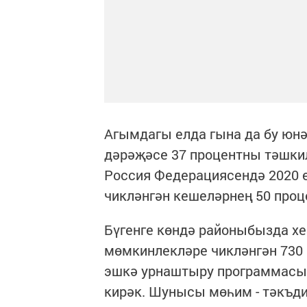
Агымдагы елда гына да бу юн
дәрәҗәсе 37 процентны тәшкил 
Россия Федерациясендә 2020 
чикләнгән кешеләрнең 50 проц
Бүгенге көндә районыбызда х
мөмкинлекләре чикләнгән 730
эшкә урнаштыру программасын
кирәк. Шунысы мөһим - тәкъд