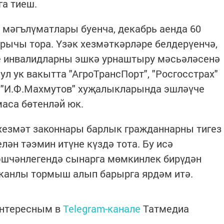
га тиеш.
 мәгълүматлары буенча, декабрь аенда 60
рычы тора. Үзәк хезмәткәрләре белдерүенчә,
е инвалидларны эшкә урнаштыру мәсьәләсенә
л ук вакытта "АгроТрансПорт", "Росгосстрах"
, "И.Ф.Махмутов" хуҗалыкларында эшләүче
маса бөтенләй юк.
хезмәт законнары барлык гражданнарны тигез
ән тәэмин итүне күздә тота. Бу исә
 эшчәнлегендә сынарга мөмкинлек бирүдән
 канлы тормыш алып барырга ярдәм итә.
интересным в
Telegram-канале
Татмедиа