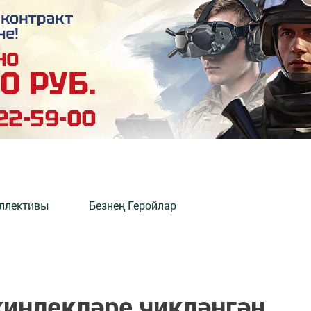
оллективы
Безнең Геройлар
инлекләре чикләнгән