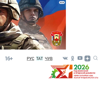
16+
РУС
ТАТ
ЧУВ