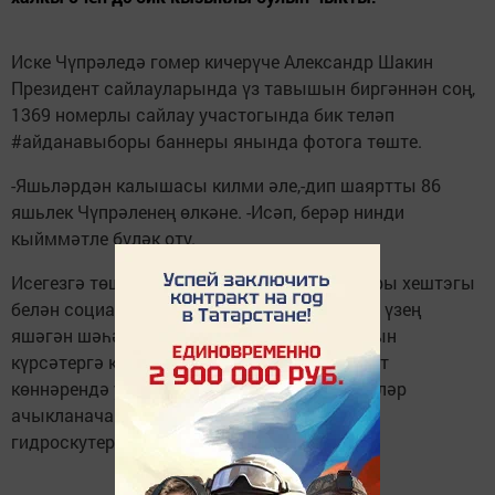
Иске Чүпрәледә гомер кичерүче Александр Шакин
Президент сайлауларында үз тавышын биргәннән соң,
1369 номерлы сайлау участогында бик теләп
#айданавыборы баннеры янында фотога төште.
-Яшьләрдән калышасы килми әле,-дип шаяртты 86
яшьлек Чүпрәленең өлкәне. -Исәп, берәр нинди
кыйммәтле бүләк оту.
Исегезгә төшерәбез, фотоны #айданавыборы хештэгы
белән социаль челтәрләргә урнаштырырга, үзең
яшәгән шәһәр һәм сайлау участогы номерын
күрсәтергә кирәк. Тавыш бирү (ул 20-25 март
көннәрендә уза) үткәрелгәннән соң, җиңүчеләр
ачыкланачак. Аларга айфон, велосипед һәм
гидроскутерлар тапшырылачак.