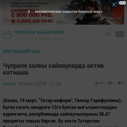
5
Автоматическое закрытие баннера через
ЧҮПРӘЛЕ ХӘБӘРЛӘРЕ
16+
"Туган як" - Чүпрәле районы газетасы
КӨН ВАКЫЙГАСЫ
Чүпрәле халкы сайлауларда актив
катнаша
автор,
18 март 2018 - 11:38
881
0
0
(Казан, 18 март, "Татар-информ", Гөлнар Гарифуллина).
Бүген сәгать көндезге 12гә булган мәгълүматлардан
күренгәнчә, республикада сайлаучыларның 38,47
проценты тавыш биргән. Бу хакта Татарстан