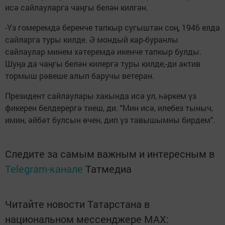
исә сайлауларга чаңгы белән килгән.
-Үз гомеремдә беренче тапкыр сугыштан соң, 1946 елда
сайларга туры килде. Ә мондый кар-буранлы
сайлаулар минем хәтеремдә икенче тапкыр булды.
Шуңа да чаңгы белән килергә туры килде,-ди актив
тормыш рәвеше алып баручы ветеран.
Президент сайлаулары хакында исә ул, һәркем үз
фикерен белдерергә тиеш, ди. "Мин исә, илебез тыныч,
имин, әйбәт булсын өчен, дип үз тавышымны бирдем".
Следите за самым важным и интересным в
Telegram-канале
Татмедиа
Читайте новости Татарстана в
национальном мессенджере MАХ: