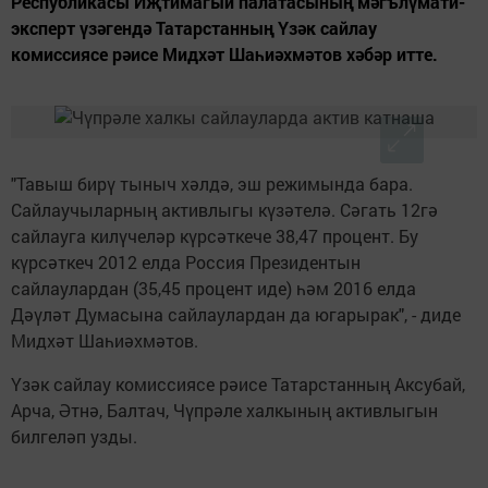
Республикасы Иҗтимагый палатасының мәгълүмати-
эксперт үзәгендә Татарстанның Үзәк сайлау
комиссиясе рәисе Мидхәт Шаһиәхмәтов хәбәр итте.
"Тавыш бирү тыныч хәлдә, эш режимында бара.
Сайлаучыларның активлыгы күзәтелә. Сәгать 12гә
сайлауга килүчеләр күрсәткече 38,47 процент. Бу
күрсәткеч 2012 елда Россия Президентын
сайлаулардан (35,45 процент иде) һәм 2016 елда
Дәүләт Думасына сайлаулардан да югарырак", - диде
Мидхәт Шаһиәхмәтов.
Үзәк сайлау комиссиясе рәисе Татарстанның Аксубай,
Арча, Әтнә, Балтач, Чүпрәле халкының активлыгын
билгеләп узды.