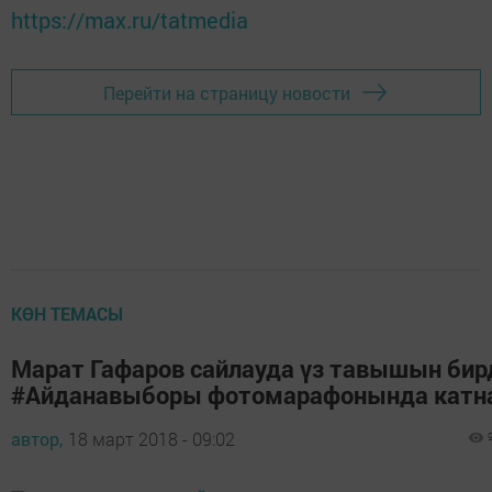
https://max.ru/tatmedia
Перейти на страницу новости
КӨН ТЕМАСЫ
Марат Гафаров сайлауда үз тавышын бир
#Айданавыборы фотомарафонында кат
автор,
18 март 2018 - 09:02