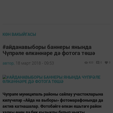
КӨН ВАКЫЙГАСЫ
#айданавыборы баннеры янында
Чүпрәле өлкәннәре дә фотога төшә
автор,
18 март 2018 - 09:53
920
0
0
Чүпрәле муниципаль районы сайлау участокларына
килүчеләр «Айда на выборы» фотомарафонында да
актив катнашалар. Фотобәйге өлкән яшьтәге район
халкы өчен дә бик кызыклы булып чыкты.