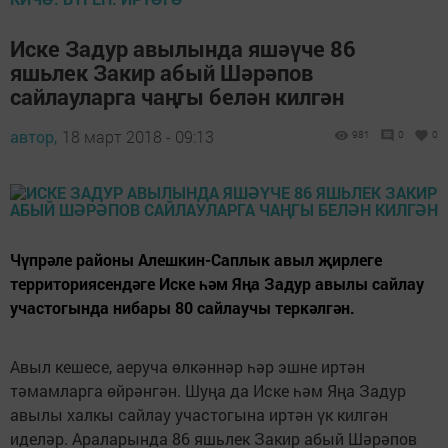
Иске Задур авылында яшәүче 86
яшьлек Закир абый Шәрәпов
сайлауларга чаңгы белән килгән
автор,
18 март 2018 - 09:13
981
0
0
Чүпрәле районы Алешкин-Саплык авыл җирлеге
территориясендәге Иске һәм Яңа Задур авылы сайлау
участогында нибары 80 сайлаучы теркәлгән.
Авыл кешесе, аеруча өлкәннәр һәр эшне иртән
тәмамларга өйрәнгән. Шуңа да Иске һәм Яңа Задур
авылы халкы сайлау участогына иртән үк килгән
иделәр. Араларында 86 яшьлек Закир абый Шәрәпов