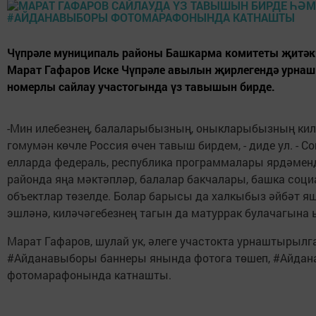
Чүпрәле муниципаль районы Башкарма комитеты җитәк
Марат Гафаров Иске Чүпрәле авылын җирлегендә урнаш
номерлы сайлау участогында үз тавышын бирде.
-Мин илебезнең, балаларыбызның, оныкларыбызның кил
гомумән көчле Россия өчен тавыш бирдем, - диде ул. - С
елларда федераль, республика программалары ярдәмен
районда яңа мәктәпләр, балалар бакчалары, башка соци
объектлар төзелде. Болар барысы да халкыбыз әйбәт я
эшләнә, киләчәгебезнең тагын да матуррак булачагына 
Марат Гафаров, шулай ук, әлеге участокта урнаштырылг
#Айданавыборы баннеры янында фотога төшеп, #Айда
фотомарафонында катнашты.