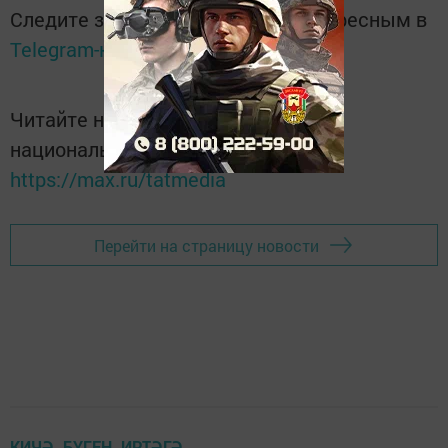
Следите за самым важным и интересным в
Telegram-канале
Татмедиа
Читайте новости Татарстана в
национальном мессенджере MАХ:
https://max.ru/tatmedia
Перейти на страницу новости
КИЧӘ. БҮГЕН. ИРТӘГӘ