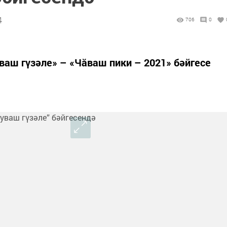
4
706
0
аш гүзәле» – «Чăваш пики – 2021» бәйгесе