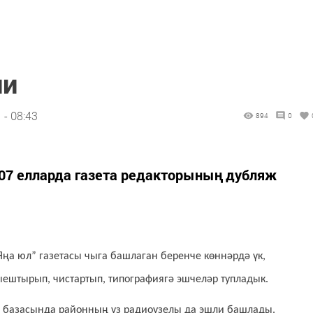
ли
 - 08:43
894
0
007 елларда газета редакторының дубляж
Яңа юл” газетасы чыга башлаган беренче көннәрдә үк,
ештырып, чистартып, типографиягә эшчеләр тупладык.
ия базасында районның үз радиоузелы да эшли башлады.