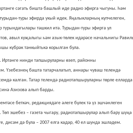
иртәнге сәгать биштә башлый иде радио эфирга чыгуны. Һәм
 турыдан-туры эфирда укый идек. Яңалыкларның күпчелеген,
 турындагылары тәшкил итә. Турыдан-туры эфирга ул
тов, авыл хуҗалыгы һәм азык-төлек идарәсе начальнигы Равил
шы күбрәк тәнкыйтькә корылган була.
. Иртәнге нинди тапшыруларны өзеп, районны
м. Үзебезнең башта татарчалатып, аннары чуваш телендә
емдә калган. Татар телендә радиотапшыруларны төрле елларда
лсинә Азизова алып барды.
мтәсе беткәч, редакциядәге әлеге бүлек тә үз эшчәнлеген
к. Төп эшебез – газета чыгару, радиотапшырулар алып бару шуңа
те, дисәм дә була – 2007 елга кадәр, 40 ел шунда эшләдем.