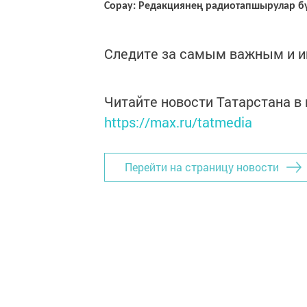
Сорау: Редакциянең радиотапшырулар бү
Следите за самым важным и 
Читайте новости Татарстана 
https://max.ru/tatmedia
Перейти на страницу новости