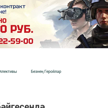
оллективы
Безнең Геройлар
бәйгесендә