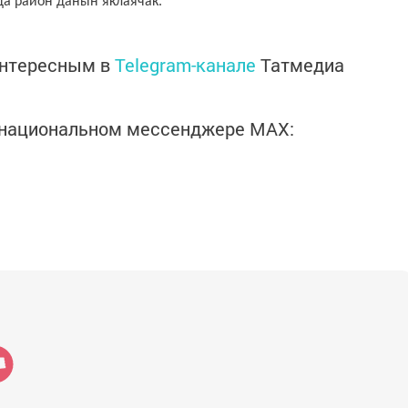
да район данын яклаячак.
интересным в
Telegram-канале
Татмедиа
в национальном мессенджере MАХ: