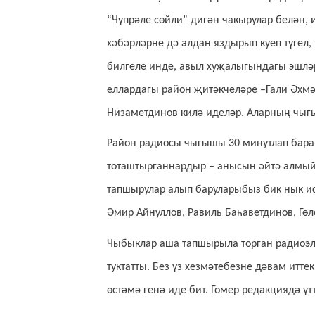
“Чүпрәле сөйли” дигән чакырулар белән, 
хәбәрләрне дә алдан яздырып куеп түгел,
билгеле инде, авыл хуҗалыгындагы эшләр
еллардагы район җитәкчеләре –Гали Әхмә
Низаметдинов килә иделәр. Аларның чыгы
Район радиосы чыгышы 30 минутлап бара
тоташтырганнардыр – анысын әйтә алмый
тапшырулар алып баруларыбыз бик нык ис
Әмир Айнуллов, Равиль Баһаветдинов, Гө
Чыбыклар аша тапшырыла торган радиоэле
туктатты. Без үз хезмәтебезне дәвам итте
өстәмә генә иде бит. Гомер редакциядә үт