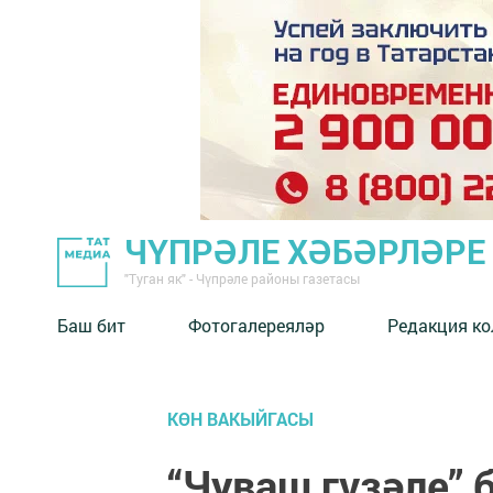
ЧҮПРӘЛЕ ХӘБӘРЛӘРЕ
"Туган як" - Чүпрәле районы газетасы
Баш бит
Фотогалереяләр
Редакция к
КӨН ВАКЫЙГАСЫ
“Чуваш гүзәле” 