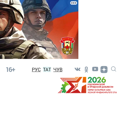
16+
РУС
ТАТ
ЧУВ