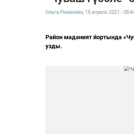
Ольга Романова,
16 апрель 2021 - 08:4
Район мәдәният йортында «Чув
узды.