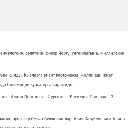
зенчәлегенә, сәләтенә, фикер йөртү, уңганлыгына, миллилеккә
гъва кылды. Кызларга визит карточкасы, милли аш, иҗат
едә белемеңне күрсәтергә кирәк иде.
нны, Алина Портнова – 2 урынны, Василиса Павлова – 3
әтле приз-лар белән бүләкләделәр. Алия Карусева һәм Алина