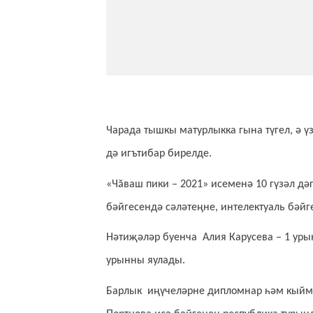
Чарада тышкы матурлыкка гына түгел, ә ү
дә игътибар бирелде.
«Чăваш пики – 2021» исеменә 10 гүзәл дә
бәйгесендә сәләтеңне, интелектуаль бәйг
Нәтиҗәләр буенча Алия Карусева – 1 уры
урынны яулады.
Барлык иңүчеләрне дипломнар һәм кыймм