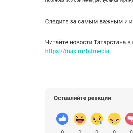
Портнова исә бәйгенең республика турын
Следите за самым важным и 
Читайте новости Татарстана 
https://max.ru/tatmedia
Оставляйте реакции
0
0
0
0
0