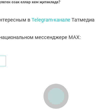
леген озак еллар кем җитәкләде?
интересным в
Telegram-канале
Татмедиа
в национальном мессенджере MАХ: