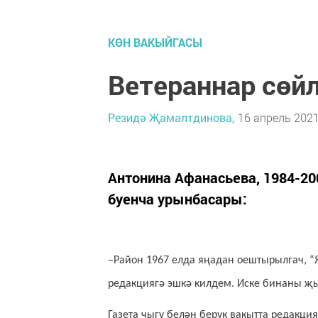
КӨН ВАКЫЙГАСЫ
Ветераннар сөй
Резидә Җамалтдинова,
16 апрель 2021
Антонина Афанасьева, 1984-2
буенча урынбасары:
–Район 1967 елда яңадан оештырылгач, “
редакциягә эшкә килдем. Иске бинаны җы
Газета чыгу белән берүк вакытта редакц