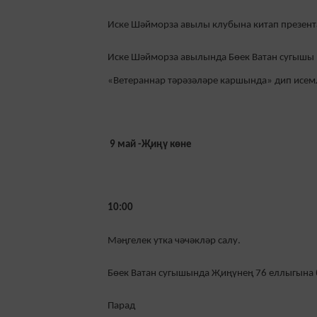
Иске Шәйморза авылы клубына китап презента
Иске Шәйморза авылында Бөек Ватан сугышы 
«Ветераннар тәрәзәләре каршында» дип исем
9 май -Җиңү көне
10:00
Мәңгелек утка чәчәкләр салу.
Бөек Ватан сугышында Җиңүнең 76 еллыгына 
Парад