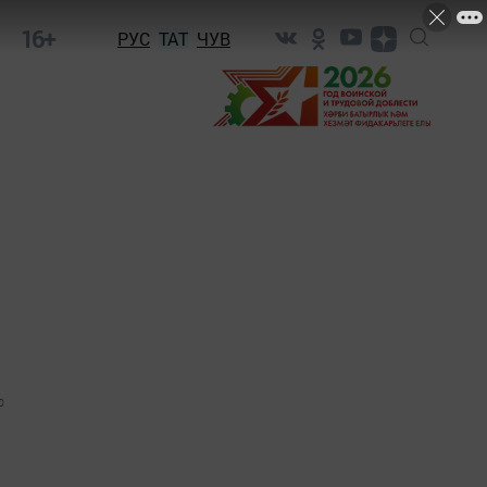
16+
РУС
ТАТ
ЧУВ
0