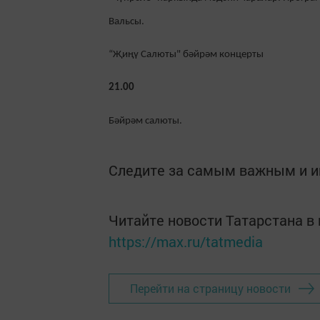
Вальсы.
“Җиңү Салюты" бәйрәм концерты
21.00
Бәйрәм салюты.
Следите за самым важным и 
Читайте новости Татарстана 
https://max.ru/tatmedia
Перейти на страницу новости