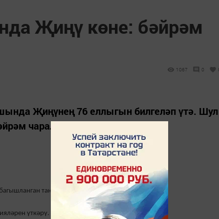
нда Җиңү көне: бәйрәм
1067
0
шында Җиңүнең 76 еллыгын билгеләп үтә. Шул
әйрәм чаралары узачак.
багышланган тантаналы митинглар.
ияләрен үткәрү.