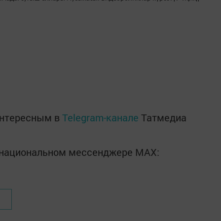
интересным в
Telegram-канале
Татмедиа
в национальном мессенджере MАХ: