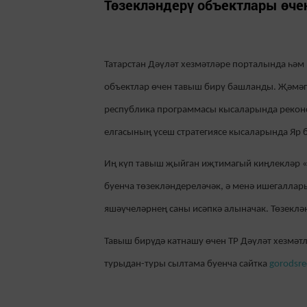
Төзекләндерү объектлары өчен
Татарстан Дәүләт хезмәтләре порталында һә
объектлар өчен тавыш бирү башланды. Җәмәг
республика программасы кысаларында реконс
елгасының үсеш стратегиясе кысаларында Яр 
Иң күп тавыш җыйган иҗтимагый киңлекләр 
буенча төзекләндереләчәк, ә менә ишегаллар
яшәүчеләрнең саны исәпкә алыначак. Төзеклә
Тавыш бирүдә катнашу өчен ТР Дәүләт хезмәт
турыдан-туры сылтама буенча сайтка
gorodsre