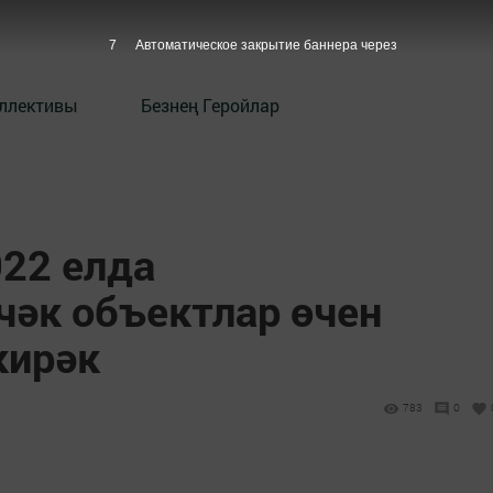
6
Автоматическое закрытие баннера через
оллективы
Безнең Геройлар
022 елда
чәк объектлар өчен
кирәк
783
0