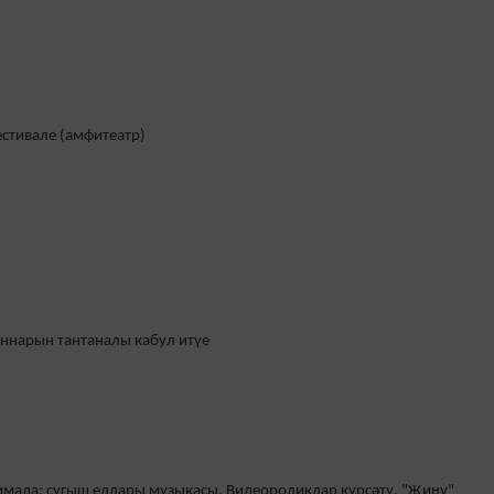
стивале (амфитеатр)
ннарын тантаналы кабул итүе
ммада: сугыш еллары музыкасы. Видеороликлар күрсәтү. "Җиңү"