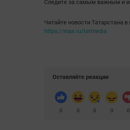
Следите за самым важным и 
Читайте новости Татарстана 
https://max.ru/tatmedia
Оставляйте реакции
0
0
0
0
0