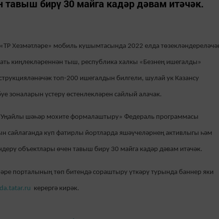
 тавыш бирү 30 майга кадәр дәвам итәчәк.
м «ТР Хезмәтләре» мобиль кушымтасында 2022 елда төзекләндереләчә
ать киңлекләреннән тыш, республика халкы «Безнең ишегалды»
трукцияләнәчәк топ-200 ишегалдын билгели, шулай ук Казансу
буе зоналарын үстерү өстенлекләрен сайлый алачак.
«Уңайлы шәһәр мохите формалаштыру» Федераль программасы
ын сайлаганда күп фатирлы йортларда яшәүчеләрнең активлыгы һәм
ндерү объектлары өчен тавыш бирү 30 майга кадәр дәвам итәчәк.
ләре порталының төп битендә сораштыру үткәрү турында баннер яки
da.tatar.ru
керергә кирәк
.