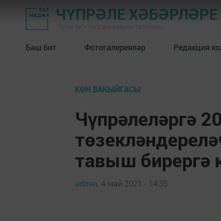
ЧҮПРӘЛЕ ХӘБӘРЛӘРЕ
"Туган як" - Чүпрәле районы газетасы
Баш бит
Фотогалереяләр
Редакция к
КӨН ВАКЫЙГАСЫ
Чүпрәлеләргә 2
төзекләндерелә
тавыш бирергә 
admin,
4 май 2021 - 14:35