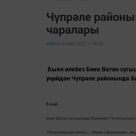
Чүпрәле районы
чаралары
admin,
4 май 2021 - 14:26
Быел илебез Бөек Ватан сугы
уңайдан Чүпрәле районында б
8 май
Бөек Ватан сугышында Җиңүнең 76 еллыгына 
«Георгиевская лента», «Җиңү тәрәзәләре» акц