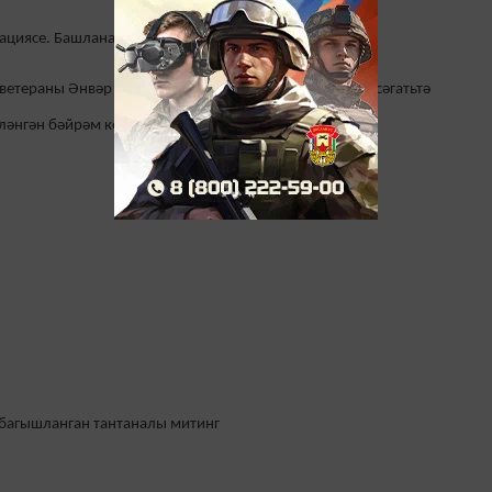
циясе. Башлана 11.00 сәгатьтә.
ветераны Әнвәр Фәхретдинов йорты каршында 13.00 сәгатьтә
ләнгән бәйрәм котлавы.
багышланган тантаналы митинг