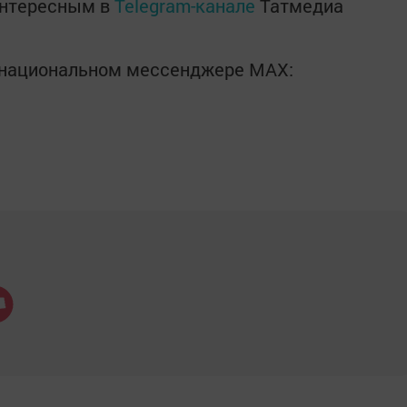
интересным в
Telegram-канале
Татмедиа
в национальном мессенджере MАХ: