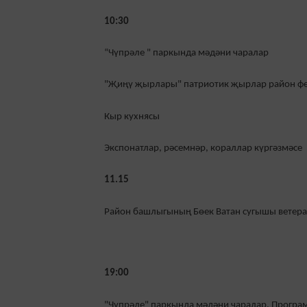
10:30
“Чүпрәле " паркында мәдәни чаралар
"Җиңү җырлары" патриотик җырлар район фе
Кыр кухнясы
Экспонатлар, рәсемнәр, кораллар күргәзмәсе
11.15
Район башлыгының Бөек Ватан сугышы ветера
19:00
"Чүпрәле" паркында мәдәни чаралар. Програ