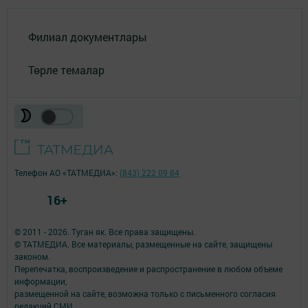
Филиал документлары
Төрле темалар
Телефон АО «ТАТМЕДИА»:
(843) 222 09 84
16+
© 2011 - 2026. Туган як. Все права защищены.
© ТАТМЕДИА. Все материалы, размещенные на сайте, защищены
законом.
Перепечатка, воспроизведение и распространение в любом объеме
информации,
размещенной на сайте, возможна только с письменного согласия
редакций СМИ.