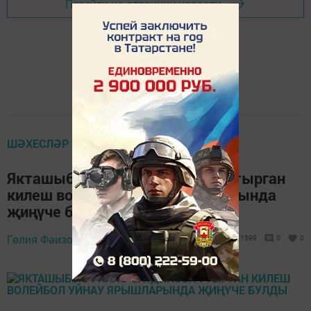
Перейти на страницу новости
ШӘХЕСЛӘР
Якташыбыз Раилә Сатдинова утырган
килеш волейбол уйнау ярышларында
җиңүче булды
Гөлия Фәизова,
4 декабрь 2020 - 08:23
1599
0
0