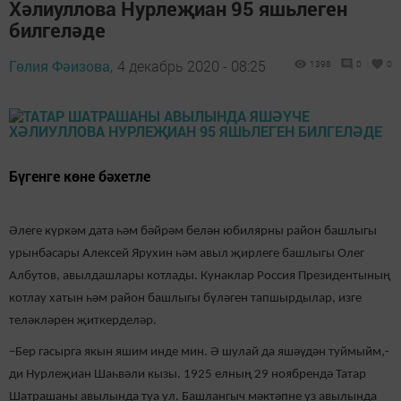
Хәлиуллова Нурлеҗиан 95 яшьлеген
билгеләде
Гөлия Фәизова,
4 декабрь 2020 - 08:25
1398
0
0
Бүгенге көне бәхетле
Әлеге күркәм дата һәм бәйрәм белән юбилярны район башлыгы
урынбасары Алексей Ярухин һәм авыл җирлеге башлыгы Олег
Албутов, авылдашлары котлады. Кунаклар Россия Президентының
котлау хатын һәм район башлыгы бүләген тапшырдылар, изге
теләкләрен җиткерделәр.
–Бер гасырга якын яшим инде мин. Ә шулай да яшәүдән туймыйм,-
ди Нурлеҗиан Шаһвәли кызы. 1925 елның 29 ноябрендә Татар
Шатрашаны авылында туа ул. Башлангыч мәктәпне үз авылында