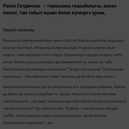
Раилә Сатдинова – тормышка гашыйклыгы, аннан
ләззәт, тәм табып яшәве белән күпләргә үрнәк.
Гаҗәеп кешеләр
Тумыштан мөмкинлекләре чикле булган Раилә киртәләр алдында
югалып калмый. Инвалид коляскасында утырган килеш иҗат
итәргә, үзен кирәкле итеп тоярга, башкаларга ярдәм итәргә, хәтта
спорт белән шөгыльләнергә дә мөмкинлек тә, вакыт та таба.
Республика күләмендә үткәрелгән “Татарстан энҗесе” бәйгесендә
катнашып, “Иң сөйкемле энҗе” исемен дә яулаган иде әле ул.
Раилә кечкенә вакыттан ук әнисеннән кул эшләренә өйрәнә, бәйли
дә белә. Бу шөгыль аңа бик тә ошый. Аның Инстаграм битенә
кереп карасаң, үзе иҗат иткән нинди генә төрле матур курчакларга
тап булмыйсың?! Бу хакта ул үзе: “Бәйләү – минем өчен иҗади
хобби. Әлеге шөгыль мине тынычландыра. Бөтен булган
борчуымны оныттыра”, ди.