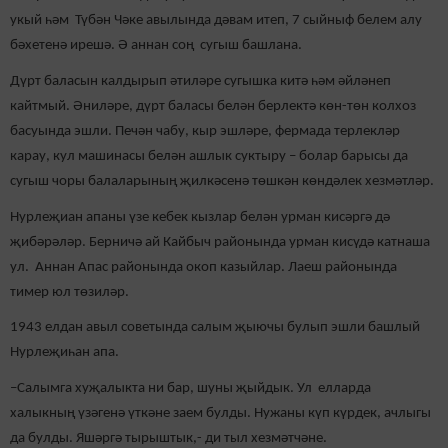
укый һәм Түбән Чәке авылында дәвам итеп, 7 сыйныф белем алу
бәхетенә ирешә. Ә аннан соң сугыш башлана.
Дүрт баласын калдырып әтиләре сугышка китә һәм әйләнеп
кайтмый. Әниләре, дүрт баласы белән берлектә көн-төн колхоз
басуында эшли. Печән чабу, кыр эшләре, фермада терлекләр
карау, кул машинасы белән ашлык суктыру – болар барысы да
сугыш чоры балаларының җилкәсенә төшкән көндәлек хезмәтләр.
Нурлеҗиан апаны үзе кебек кызлар белән урман кисәргә дә
җибәрәләр. Берничә ай Кайбыч районында урман кисүдә катнаша
ул. Аннан Апас районында окоп казыйлар. Лаеш районында
тимер юл төзиләр.
1943 елдан авыл советында салым җыючы булып эшли башлый
Нурлеҗиһан апа.
–Салымга хуҗалыкта ни бар, шуны җыйдык. Ул елларда
халыкның үзәгенә үткәне заем булды. Нужаны күп күрдек, ачлыгы
да булды. Яшәргә тырыштык,- ди тыл хезмәтчәне.