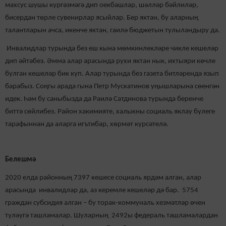
махсус шушы күргәзмәгә дип оекбашлар, шәлләр бәйлиләр,
бисердан төрле сувенирлар ясыйлар. Бер яктан, бу аларның
талантларын ачса, икенче яктан, гаилә бюджетын тулыландыру да.
Инвалидлар турында без еш кына мөмкинлекләре чикле кешеләр
дип әйтәбез. Әмма алар арасында рухи яктан нык, ихтыяри көчле
булган кешеләр бик күп. Алар турында без газета битләрендә язып
барабыз. Соңгы арада гына Петр Мускатинов уңышларына сөенгән
идек. Һәм бу саныбызда да Раилә Сатдинова турында беренче
биттә сөйлибез. Район хакимияте, халыкны социаль яклау бүлеге
тарафыннан да аларга игътибар, хөрмәт күрсәтелә.
Белешмә
2020 елда районның 7397 кешесе социаль ярдәм алган, алар
арасында инвалидлар да, аз керемле кешеләр дә бар. 5754
граждан субсидия алган – бу торак-коммуналь хезмәтләр өчен
түләүгә ташламалар. Шуларның 2492ы федераль ташламалардан