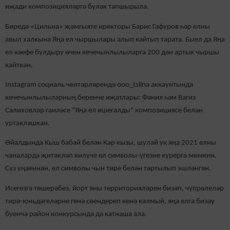
иҗади компо
зицияләргә бүләк тапшырыла.
Биредә
«Цильна»
җәмгыяте
иректоры Барис Гафуров һәр елны
авыл халкына Яңа ел чыршылары алып к
айтып тарата
. Быел да
Яңа
ел
кәефе булдыру өчен
кечечынлылыларга
200 дән артык чыршы
кайткан.
Instagram социаль челтәрләрендә о
oo_tsilna
аккаунтында
кечечынлылыларның
беренче иҗатлары
:
Фәния
һәм Вагиз
Салиховлар гаиләсе "Яңа ел ишегалды" композициясе
белән
уртаклашкан.
Өйалдында Кыш бабай белән Кар кызы, шулай ук яңа 2021 елны
чаналарда җитәкләп килүче ел символы-үгезне күрергә мөмкин.
Сүз уңаеннан, ел символы чын тире белән тартылып эшләнгән.
Исегезгә төшерәбез, йорт яны территорияләрен бизәп, чүпрәлеләр
тирә-юньдәгеләрне генә сөендереп кенә калмый, яңа елга бизәү
буенча район конкурсында да катнаша ала.