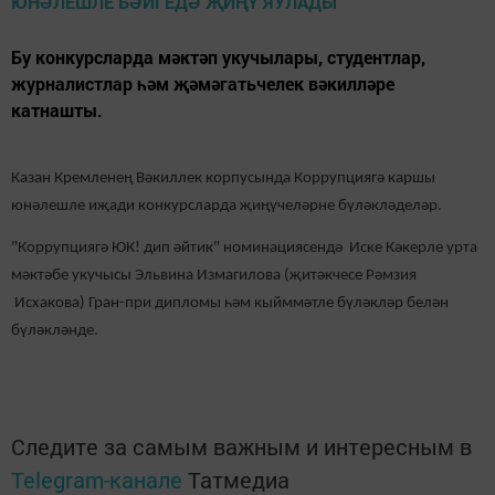
Бу конкурсларда мәктәп укучылары, студентлар,
журналистлар һәм җәмәгатьчелек вәкилләре
катнашты.
Казан Кремленең Вәкиллек корпусында Коррупциягә каршы
юнәлешле иҗади конкурсларда җиңүчеләрне бүләкләделәр
.
"Коррупциягә ЮК! дип әйтик" номинациясендә Иске Кәкерле урта
мәктәбе укучысы Эльвина Измагилова (җитәкчесе Рәмзия
Исхакова) Гран-при дипломы һәм кыйммәтле бүләкләр белән
бүләкләнде.
Следите за самым важным и интересным в
Telegram-канале
Татмедиа