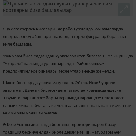
Яңа елга әзерлек кысаларында район үзәгендә һәм авылларда
яшәүчеләрнең өйалларында кардан төрле фигуралар барлыкка
килә башлады.
Үзәк урам быел елдагыдан күркәмрәк итеп бизәлгән. Төп чыршы да
“Чүпрәле” паркында урнаштырылды. Район оешма-
предприятиеләре биналары төсле утлар эчендә җемелди.
Шәхси йортлар да үзенчә матурлана. Әйтик, Иске Чүпрәле
авылының Дачный бистәсендәге Татарстан урамында яшәүче
Нәүметовлар гаиләсе йорты каршында кардан дәү генә киләсе
елның символы булган үгез урын алган, янында гына шуу өчен тау
һәм чыршы урнаштырылган.
Ә Кече Чынлы авылында йорт яны территорияләрен бизәү
традиция
берничә ел
дан бирле дәвам итә, иң матурлары һәм