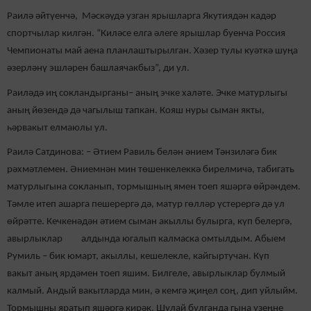
Раилә әйтүенчә, Мәскәүдә узган ярышларга Якутиядән кадәр
спортчылар килгән. “Киләсе елга әлеге ярышлар буенча Россия
Чемпионаты май аена планлаштырылган. Хәзер тулы куәткә шуңа
әзерләнү эшләрен башлаячакбыз”, ди ул.
Раиләдә иң сокландырганы– аның эчке халәте. Эчке матурлыгы
аның йөзендә дә чагылыш тапкан. Кояш нуры сыман якты,
һәрвакыт елмаюлы ул.
Раилә Сатдинова: – Әтием Равиль белән әнием Тәнзиләгә бик
рәхмәтлемен. Әниемнән мин төшенкелеккә бирелмичә, табигать
матурлыгына сокланып, тормышның ямен тоеп яшәргә өйрәндем.
Тәмле итеп ашарга пешерергә дә, матур гөлләр үстерергә дә ул
өйрәтте. Кечкенәдән әтием сыман акыллы булырга, күп белергә,
авырлыклар алдында югалып калмаска омтылдым. Абыем
Румиль – бик юмарт, акыллы, кешелекле, кайгыртучан. Күп
вакыт аның ярдәмен тоеп яшим. Билгеле, авырлыклар булмый
калмый. Андый вакытларда мин, ә кемгә җиңел соң, дип уйлыйм.
Тормышны яратып яшәргә кирәк. Шулай булганда гына үзеңне