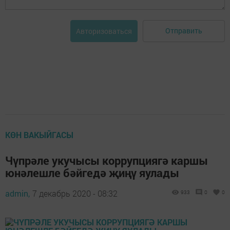
Отправить
Авторизоваться
КӨН ВАКЫЙГАСЫ
Чүпрәле укучысы коррупциягә каршы
юнәлешле бәйгедә җиңү яулады
admin,
7 декабрь 2020 - 08:32
933
0
0