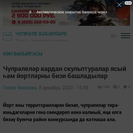
5
Автоматическое закрытие баннера через
ЧҮПРӘЛЕ ХӘБӘРЛӘРЕ
16+
"Туган як" - Чүпрәле районы газетасы
КӨН ВАКЫЙГАСЫ
Чүпрәлеләр кардан скульптуралар ясый
һәм йортларны бизи башладылар
Гөлия Фәизова,
8 декабрь 2020 - 15:58
1082
0
0
Йорт яны территорияләрен бизәп, чүпрәлеләр тирә-
юньдәгеләрне генә сөендереп кенә калмый, яңа елга
бизәү буенча район конкурсында да катнаша ала.