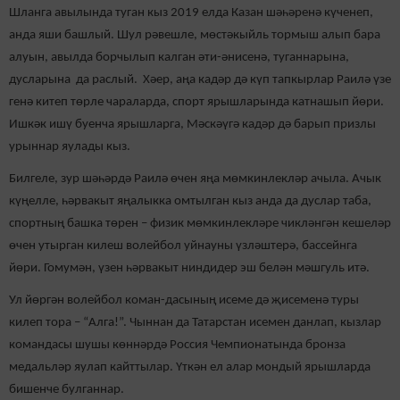
Шланга авылында туган кыз 2019 елда Казан шәһәренә күченеп,
анда яши башлый. Шул рәвешле, мөстәкыйль тормыш алып бара
алуын, авылда борчылып калган әти-әнисенә, туганнарына,
дусларына да раслый. Хәер, аңа кадәр дә күп тапкырлар Раилә үзе
генә китеп төрле чараларда, спорт ярышларында катнашып йөри.
Ишкәк ишү буенча ярышларга, Мәскәүгә кадәр дә барып призлы
урыннар яулады кыз.
Билгеле, зур шәһәрдә Раилә өчен яңа мөмкинлекләр ачыла. Ачык
күңелле, һәрвакыт яңалыкка омтылган кыз анда да дуслар таба,
спортның башка төрен – физик мөмкинлекләре чикләнгән кешеләр
өчен утырган килеш волейбол уйнауны үзләштерә, бассейнга
йөри. Гомумән, үзен һәрвакыт ниндидер эш белән мәшгуль итә.
Ул йөргән волейбол коман-дасының исеме дә җисеменә туры
килеп тора – “Алга!”. Чыннан да Татарстан исемен данлап, кызлар
командасы шушы көннәрдә Россия Чемпионатында бронза
медальләр яулап кайттылар. Үткән ел алар мондый ярышларда
бишенче булганнар.