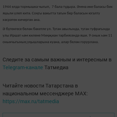
1944 елда тормышка чыгып, 7 бала тудыра. Әмма ике баласы бик
яшьли үлеп китә. Соңгы вакытта тагын бер баласын югалту
хәсрәтен кичергән ана.
Ә бүгенгесе белән бәхетле ул. Туган авылында, туган туфрагында
улы Иршат һәм килене Миңҗиан тәрбиясендә яши. 9 онык һәм 11
оныкчыгының уңышларына куана, алар белән горурлана.
Следите за самым важным и интересным в
Telegram-канале
Татмедиа
Читайте новости Татарстана в
национальном мессенджере MАХ:
https://max.ru/tatmedia