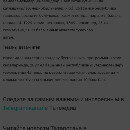
файдаланучылар (инвалидлар, Бөек Ватан сугышында
катнашучылар, чернобыльчеләр, һ.б.), 2611е исә республика
ташламаларына ия булучылар (хезмәт ветераннары, күпбалалы
гаиләләр). 1229 хезмәт ветераны, 1569 пенсионер, 28 тыл
хезмәтчәне, 1093 бала айлык акчалата түләүләр
алган.
Теманы дәвам итеп
Инвалидларны тернәкләндерү буенча шәхси программаны үтәү
кысаларында, 2020 ел башыннан республиканың тернәкләндерү
үзәкләрендә 42 инвалид реабилитация узган, алар арасында –
сәламәтлеге буенча мөмкинлеге чикләнгән 10 бала бар.
Следите за самым важным и интересным в
Telegram-канале
Татмедиа
Читайте новости Татарстана в