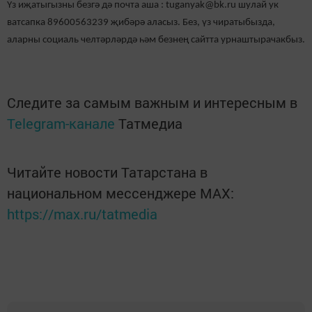
Үз иҗатыгызны безгә дә почта аша : tuganyak@bk.ru шулай ук
ватсапка 89600563239 җибәрә аласыз. Без, үз чиратыбызда,
аларны социаль челтәрләрдә һәм безнең сайтта урнаштырачакбыз.
Следите за самым важным и интересным в
Telegram-канале
Татмедиа
Читайте новости Татарстана в
национальном мессенджере MАХ:
https://max.ru/tatmedia