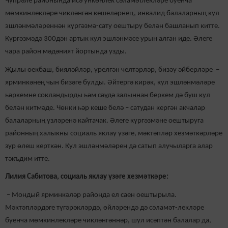
Чүпрәле районында исә ункөнлек сәламәтлекләре буенча
мөмкинлекләре чикләнгән кешеләрнең, инвалид балаларның кул
эшләнмәләреннән күргәзмә-сату оештыру белән башланып китте.
Күргәзмәдә 300дән артык кул эшләнмәсе урын алган иде. Әлеге
чара район мәдәният йортында узды.
Җылы оекбаш, бияләйләр, үрелгән челтәрләр, бизәү әйберләре –
ярминкәнең чын бизәге булды. Әйтергә кирәк, кул эшләнмәләре
һәркемне сокландырды һәм сәүдә залыннан беркем дә буш кул
белән китмәде. Чөнки һәр кеше белә – сатудан кергән акчалар
балаларның үзләренә кайтачак. Әлеге күргәзмәне оештыруга
районның халыкны социаль яклау үзәге, мәктәпләр хезмәткәрләре
зур өлеш керткән. Кул эшләнмәләрен дә сатып алучыларга алар
тәкъдим итте.
Лилия Сабитова, социаль яклау үзәге хезмәткәре:
– Мондый ярминкәләр районда ел саен оештырыла.
Мәктәпләрдәге түгәрәкләрдә, өйләрендә дә сәламәт-лекләре
буенча мөмкинлекләре чикләнгәннәр, шул исәптән балалар да,