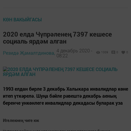
КӨН ВАКЫЙГАСЫ
2020 елда Чүпрәленең 7397 кешесе
социаль ярдәм алган
4 декабрь 2020 -
Резидә Җамалтдинова,
1009
0
0
08:22
1993 елдан бирле 3 декабрь Халыкара инвалидлар көне
итеп үткәрелә. Шуңа бәйле рәвештә декабрь аеның
беренче ункөнлеге инвалидлар декадасы буларак уза
Игелекнең чиге юк