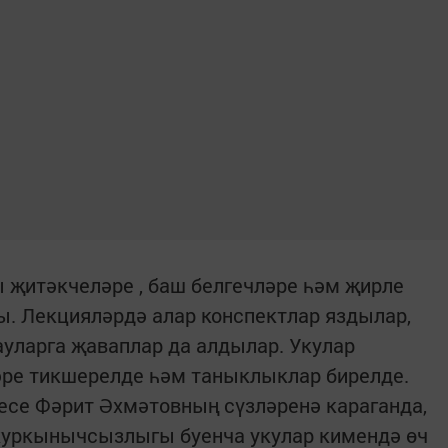
 җитәкчеләре , баш белгечләре һәм җирле
. Лекцияләрдә алар конспектлар яздылар,
уларга җаваплар да алдылар. Укулар
ре тикшерелде һәм таныклыклар бирелде.
есе Фәрит Әхмәтовның сүзләренә караганда,
 куркынычсызлыгы буенча укулар кимендә өч