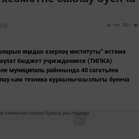
4:02
1068
0
рларын яңадан әзерләү институты” өстәмә
дәүләт бюджет учреждениесе (ТИПКА)
әле муниципаль районында 40 сәгатьлек
клау һәм техника куркынычсызлыгы буенча