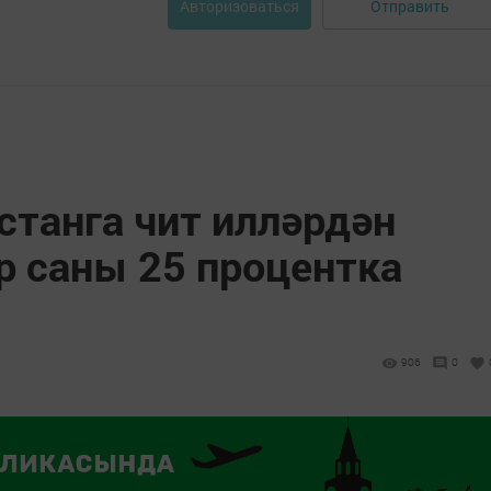
Отправить
Авторизоваться
станга чит илләрдән
р саны 25 процентка
906
0