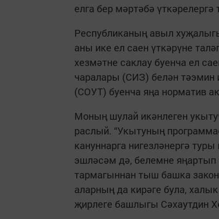
елга бер мәртәбә үткәрелергә 
Республиканың авыл хуҗалыгы
аны ике ел саен үткәрүне тал
хезмәтне саклау буенча ел сае
чаралары (СИЗ) белән тәэмин 
(СОУТ) буенча яңа норматив а
Моның шулай икәнлеген укыту
раслый. “Укытуның программас
кануннарга нигезләнергә туры к
эшләсәм дә, белемне яңартып 
тармагыннан тыш башка закон
аларның да кирәге була, халык
җирлеге башлыгы Сәхаутдин Х