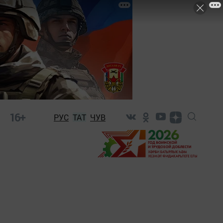
16+
РУС
ТАТ
ЧУВ