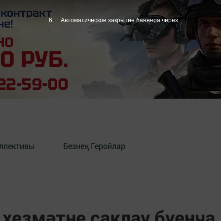
5
Автоматическое закрытие баннера через
оллективы
Безнең Геройлар
 хезмәтне саклау буенча