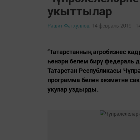
укыттылар
Рәшит Фәтхуллов,
14 февраль 2019 - 1
“Татарстанның агробизнес кад
һөнәри белем бирү федераль 
Татарстан Республикасы Чүпр
программа белән хезмәтне са
укулар уздырды.