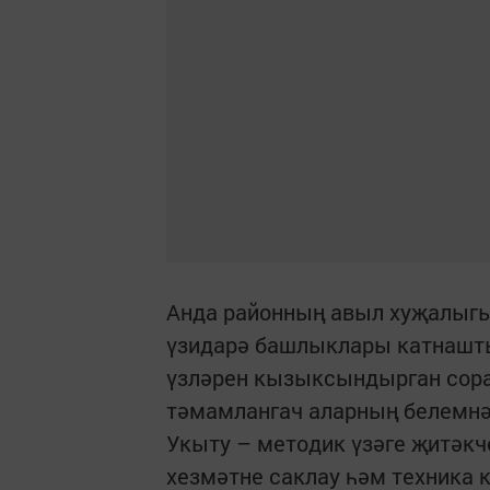
Анда районның авыл хуҗалыгы
үзидарә башлыклары катнашты
үзләрен кызыксындырган сора
тәмамлангач аларның белемнә
Укыту – методик үзәге җитәкч
хезмәтне саклау һәм техника