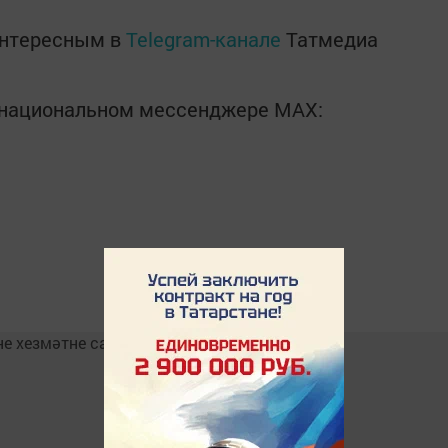
интересным в
Telegram-канале
Татмедиа
в национальном мессенджере MАХ: