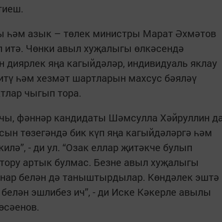
тиеш.
 һәм азык – төлек министры Марат Әхмәтов
әп итә. Чөнки авыл хуҗалыгы өлкәсендә
н диярлек яңа кагыйдәләр, индивидуаль яклау
итү һәм хезмәт шартларын махсус бәяләү
ктлар чыгып тора.
чы, фәннәр кандидаты Шәмсулла Хәйруллин д
ын төзегәндә бик күп яңа кагыйдәләргә һәм
илә”, - ди ул. “Озак еллар җитәкче булып
тору артык булмас. Безне авыл хуҗалыгы
нар белән дә таныштырдылар. Көндәлек эштә
 белән эшлибез ич”, - ди Иске Кәкерле авылы
өсәенов.