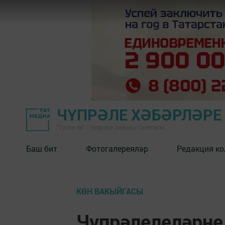
ЧҮПРӘЛЕ ХӘБӘРЛӘРЕ
"Туган як" - Чүпрәле районы газетасы
Баш бит
Фотогалереяләр
Редакция к
КӨН ВАКЫЙГАСЫ
Чүпрәлелеләрне