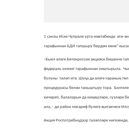
1 санлы Иске Чүпрәле урта мәктәбендә әти-
тарафыннан БДИ тапшыру бердәм көне” кысал
–Быел әлеге Бөтенроссия акциясе бишенче тап
федераль хезмәт
тарафыннан оештырыла
.
Чыг
булуны таләп итә. Шуңа да әлеге чараның тө
процедурасы белән таныштыру тора. Билгеле, 
кичереп, балаларын да киңәшләре, сүзләре б
ала, - ди район мәгариф бүлеге җитәкчесе Илс
Акция Роспотребнадзор таләпләре нигезендә