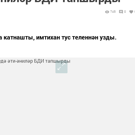
745
0
 катнашты, имтихан тус теленнән узды.