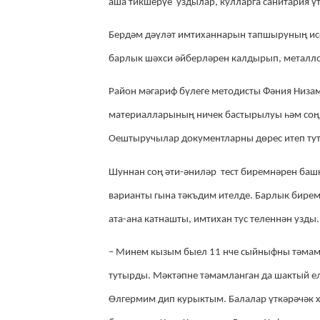
аша тикшерүе уздылар, кулларга санитария ү
Бердәм дәүләт имтиханнарын тапшыруның исә 
барлык шәхси әйберләрен калдырып, металло
Район мәгариф бүлеге методисты Фәния Низ
материалларының ничек бастырылуы һәм соңы
Оештыручылар документларны дөрес итеп тут
Шуннан соң әти-әниләр тест биремнәрен баш
варианты гына тәкъдим ителде. Барлык бирем
ата-ана катнашты
, имтихан тус теленнән узды.
– Минем кызым быел 11 нче сыйныфны тәмам
тутырды. Мәктәпне тәмамланган да шактый ел
Өлгермим дип курыктым.
Б
алалар
үткәрәчәк 