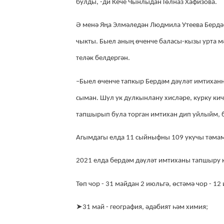
булды,
-ди Кече Чынлыдан Гөлназ Хафизова.
Ә менә Яңа Элмәледән Людмила Утеева Берд
чыкты
. Быел аның өченче баласы-кызы урта м
теләк белдергән.
–Быел өченче тапкыр Бердәм дәүләт имтихан
сыман. Шул ук дулкынлану хисләре, курку кич
тапшырып була торган имтихан
дип уйлыйм, 
Агымдагы елда 11 сыйныфны 109 укучы тәма
2021 елда бердәм дәүләт имтиханы тапшыру 
Төп чор - 31 майдан 2 июльгә, өстәмә чор - 1
➤
31 май - география, әдәбият һәм химия;