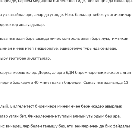
ткәрелде, һәркем медицина битлегеннән иде, дистанция дә сакланды.
үз кагыйдәләре, алар да үтәлде. Нәкъ балалар кебек үк әти-әниләр
детектор аша уздылар.
амова имтихан барышында ничек контроль алып барылуы, имтихан
ннан ничек итеп тикшерелүе, эшкәртелүе турында сөйләде.
ыру тәртибен аңлаттылар.
каруга керештеләр.
Дөрес, аларга БДИ биремнәренең кыскартылган
нәрне башкаруга 40 минут вакыт бирелде.
Сынау имтиханында 13
лый. Билгеле тест биремнәре минем өчен берникадәр авырлык
лар узган
бит.
Фикерләремне туплый алмый утырдым бер ара.
хис-кичерешләр белән танышу без,
әти-әниләр
өчен дә бик файдалы