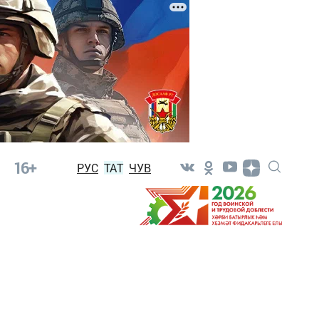
16+
РУС
ТАТ
ЧУВ