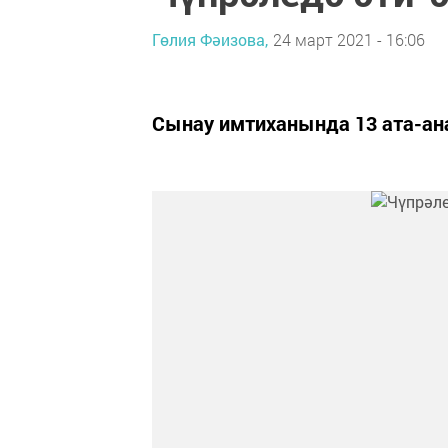
Гөлия Фәизова,
24 март 2021 - 16:06
Сынау имтиханында 13 ата-ана