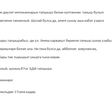
әм дәүләт имтиханнарын тапшыру белән күптәннән таныш
булып
әктәпне тәмамлый. Шулай булса да, әлеге сынау аша кабат узарга
нары тапшырабыз,-ди ул. Әмма һәрвакыт беренче тапкыр сынау узабы
ерешләре биләп ала. Ни генә булса да, әйбәтләп әзерләнсәң,
бары тик тырышып укырга гына
кирәк.
млый, шуның 87се БДИ тапшыра.
көннәре:
2 июльдән 17сенә кадәр.