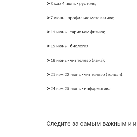
➤
3 һәм 4 июнь - рус теле;
➤
7 июнь - профильле математика;
➤
11 июнь - тарих һәм физика;
➤
15 июнь - биология;
➤
18 июнь - чит телләр (язма);
➤
21 һәм 22 июнь - чит телләр (телдән).
➤
24 һәм 25 июнь - информатика.
Следите за самым важным и 