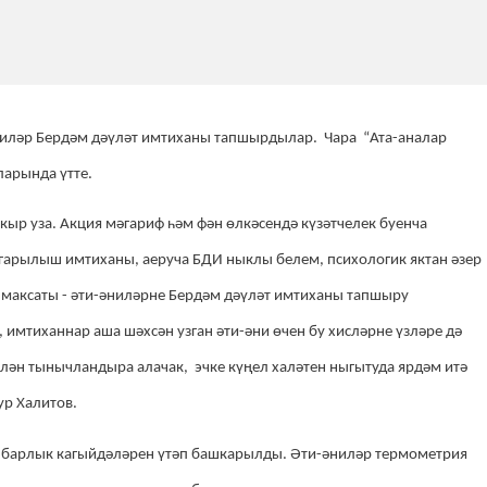
әниләр Бердәм дәүләт имтиханы тапшырдылар. Чара “Ата-аналар
арында үтте.
кыр уза.
Ак
ц
ия
мәгариф һәм фән өлкәсендә күзәтчелек буенча
арылыш имтиханы, аеруча БДИ ныклы белем, психологик яктан әзер
п максаты - әти-әниләрне Бердәм дәүләт имтиханы тапшыру
имтиханнар аша шәхсән узган әти-әни өчен бу хисләрне үзләре дә
елән тынычландыра алачак, эчке күңел халәтен ныгытуда ярдәм итә
ур Халитов.
, барлык кагыйдәләрен үтәп башкарылды. Әти-әниләр термометрия