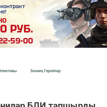
оллективы
Безнең Геройлар
-әниләр БДИ тапшырды