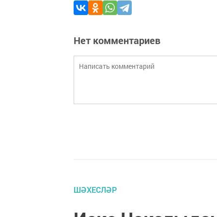
Нет комментариев
ШӘХЕСЛӘР