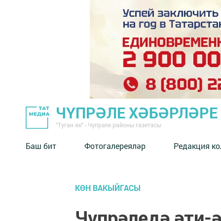
ЧҮПРӘЛЕ ХӘБӘРЛӘРЕ
"Туган як" - Чүпрәле районы газетасы
Баш бит
Фотогалереяләр
Редакция к
КӨН ВАКЫЙГАСЫ
Чүпрәледә әти