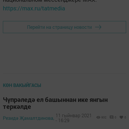
https://max.ru/tatmedia
Перейти на страницу новости
КӨН ВАКЫЙГАСЫ
Чүпрәледә ел башыннан ике янгын
теркәлде
11 гыйнвар 2021
Резидә Җамалтдинова,
932
0
0
- 16:29