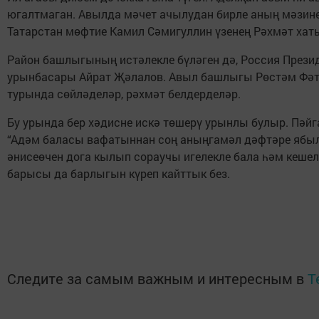
югалтмаган. Авылда мәчет ачылудан бирле аның мәзине
Татарстан мөфтие Камил Сәмигуллин үзенең Рәхмәт хат
Район башлыгының истәлекле бүләген дә, Россия През
урынбасары Айрат Җәлалов. Авыл башлыгы Рөстәм Фәтх
турында сөйләделәр, рәхмәт белдерделәр.
Бу урында бер хәдисне искә төшерү урынлы булыр. Пәйг
“Адәм баласы вафатыннан соң аныңгамәл дәфтәре ябыла
әнисеөчен дога кылып сораучы игелекле бала һәм кешел
барысы да барлыгын күреп кайттык без.
Следите за самым важным и интересным в
T