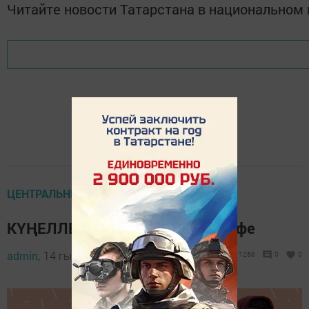
Читайте новости Татарстана в национально
ЦЕНТРАЛЬНЫЕ НОВОСТИ
КҮҢЕЛЛЕ ӘЛИФБА #6 / "Д" хәрефе
admin,
14 гыйнвар 2021 - 11:55
1268
0
0