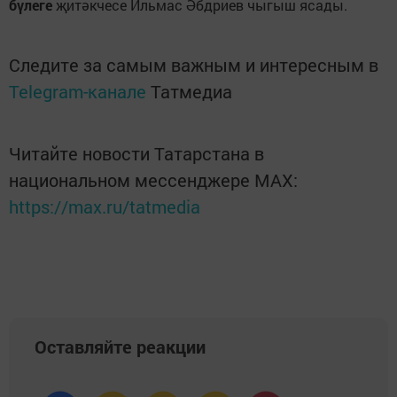
бүлеге
җитәкчесе Ильмас Әбдриев чыгыш ясады.
Следите за самым важным и интересным в
Telegram-канале
Татмедиа
Читайте новости Татарстана в
национальном мессенджере MАХ:
https://max.ru/tatmedia
Оставляйте реакции