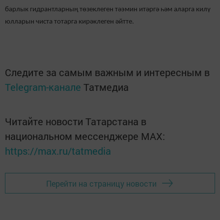
барлык гидрантларның төзеклеген тәэмин итәргә һәм аларга килү
юлларын чиста тотарга кирәклеген әйтте.
Следите за самым важным и интересным в
Telegram-канале
Татмедиа
Читайте новости Татарстана в
национальном мессенджере MАХ:
https://max.ru/tatmedia
Перейти на страницу новости