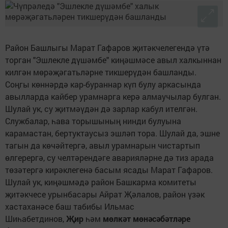
Район Башлыгы Марат Гафаров җитәкчелегендә үтә
торган "Эшлекле дүшәмбе" киңәшмәсе авыл халкыннан
килгән мөрәҗәгатьләрне тикшерүдән башланды.
Соңгы көннәрдә кар-бураннар күп булу аркасында
авылларда кайбер урамнарга керә алмаучылар булган.
Шулай ук, су җитмәүдән дә зарлар кабул ителгән.
Службалар, һава торышының нинди булуына
карамастан, бертуктаусыз эшләп тора. Шулай да, эшне
тагын да көчәйтергә, авыл урамнарын чистартып
өлгерергә, су челтәрендәге аварияләрне дә тиз арада
төзәтергә кирәклегенә басым ясады Марат Гафаров.
Шулай ук, киңәшмәдә район Башкарма комитеты
җитәкчесе урынбасары Айрат Җәлалов, район үзәк
хастаханәсе баш табибы Ильмас
Шиһабетдинов,
Җир
һәм
мөлкәт
мөнәсәбәтләре