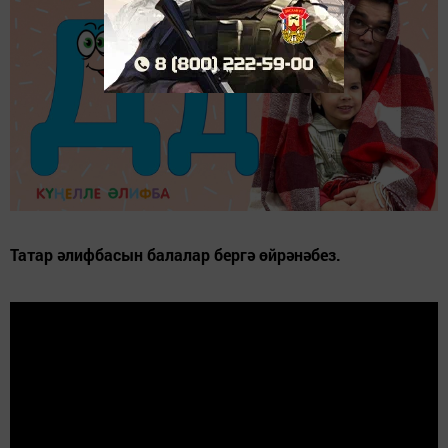
Татар әлифбасын балалар бергә өйрәнәбез.