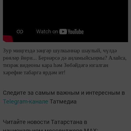
Зур миңгездә зәңгәр шулкыннар шаулый, чүлдә
рөяләр йөри... Бернәрсә дә аңламыйсыңмы? Алайса,
тизрәк видеоны кара һәм Зөбәйдәгә югалган
хәрефне табарга ярдәм ит!
Следите за самым важным и интересным в
Telegram-канале
Татмедиа
Читайте новости Татарстана в
национальном мессенджере MАХ: