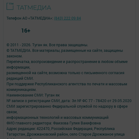
Телефон АО «ТАТМЕДИА»:
(843) 222 09 84
16+
© 2011 - 2026. Туган як. Все права защищены.
© ТАТМЕДИА. Все материалы, размещенные на сайте, защищены
законом.
Перепечатка, воспроизведение и распространение в любом объеме
информации,
размещенной на сайте, возможна только с письменного согласия
редакций СМИ.
При поддержке Республиканского агентства по печати и массовым
коммуникациям.
Наименование СМИ: Туган як
№ записи о регистрации СМИ, дата: Эл № ФС 77 - 78420 от 29.05.2020
СМИ зарегистрированно Федеральной службой по надзору в сфере
связи,
информационных технологий и массовых коммуникаций
ФИО главного редактора: Фаизова Гулия Вакифовна
Адрес редакции: 422470, Российская Федерация, Республика
Татарстан, Дрожжановский район, село Старое Дрожжаное улица