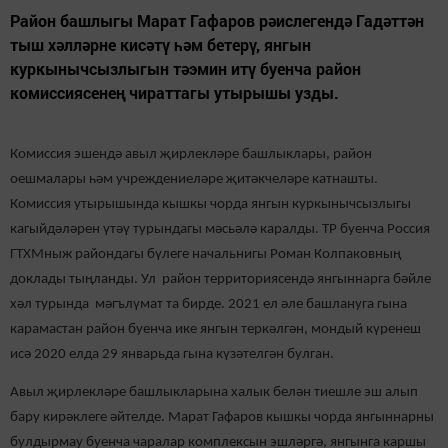
Район башлыгы Марат Гафаров рәислегендә Гадәттән
тыш хәлләрне кисәтү һәм бетерү, янгын
куркынычсызлыгын тәэмин итү буенча район
комиссиясенең чираттагы утырышы узды.
Комиссия эшендә авыл җирлекләре башлыклары, район
оешмалары һәм учреждениеләре җитәкчеләре катнашты.
Комиссия утырышында кышкы чорда янгын куркынычсызлыгы
кагыйдәләрен үтәү турындагы мәсьәлә каралды. ТР буенча Россия
ГТХМныж райондагы бүлеге начальнигы Роман Колпаковның
доклады тыңланды. Ул район территориясендә янгыннарга бәйле
хәл турында мәгълүмат та бирде. 2021 ел әле башлануга гына
карамастан район буенча ике янгын теркәлгән, мондый күренеш
исә 2020 елда 29 январьда гына күзәтелгән булган.
Авыл җирлекләре башлыкларына халык белән тиешле эш алып
бару кирәклеге әйтелде. Марат Гафаров кышкы чорда янгыннарны
булдырмау буенча чаралар комплексын эшләргә, янгынга каршы