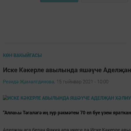
КӨН ВАКЫЙГАСЫ
Иске Кәкерле авылында яшәүче Аделҗан
Резидә Җамалтдинова,
15 гыйнвар 2021 - 10:00
“Аллаһы Тәгаләгә иң зур рәхмәтем 70 ел буе үзем яратка
Аделҗан ага белән Факия апа икесе дә Иске Кәкерле ав