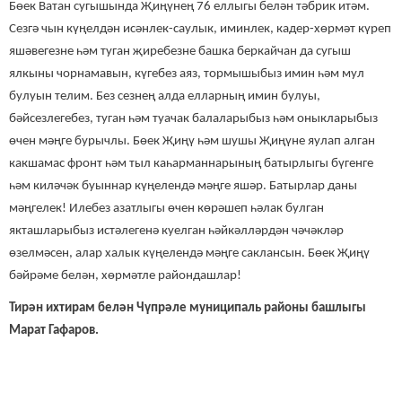
Бөек Ватан сугышында Җиңүнең 76 еллыгы белән тәбрик итәм.
Сезгә чын күңелдән исәнлек-саулык, иминлек, кадер-хөрмәт күреп
яшәвегезне һәм туган җиребезне башка беркайчан да сугыш
ялкыны чорнамавын, күгебез аяз, тормышыбыз имин һәм мул
булуын телим. Без сезнең алда елларның имин булуы,
бәйсезлегебез, туган һәм туачак балаларыбыз һәм оныкларыбыз
өчен мәңге бурычлы. Бөек Җиңү һәм шушы Җиңүне яулап алган
какшамас фронт һәм тыл каһарманнарының батырлыгы бүгенге
һәм киләчәк буыннар күңелендә мәңге яшәр. Батырлар даны
мәңгелек! Илебез азатлыгы өчен көрәшеп һәлак булган
якташларыбыз истәлегенә куелган һәйкәлләрдән чәчәкләр
өзелмәсен, алар халык күңелендә мәңге саклансын. Бөек Җиңү
бәйрәме белән, хөрмәтле райондашлар!
Тирән ихтирам белән Чүпрәле муниципаль районы башлыгы
Марат Гафаров.