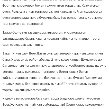
фронтны кирәк-ярак белән тәэмин итеп тордылар. Хезмәтегез
өчен, йокысыз үткән төннәрегез, тол калудан койган яшьләрегез
өчен сезнең алда мәңге бурычлыбыз. Зур рәхмәт сезгә, хөрмәтле
тыл хезмәте ветераннары!
Еллар безне туп тавышлары яңгыраган, миллионлаган
ватандашларыбызның каны коелган кайгылы көннәрдән торган
саен ераккарак алып китә.
Вакыт үткән саен Бөек Ватан сугышы ветераннарының саны кими
бара. Хәзер алар районыбызда 2 генә кеше калды. Шуңа күрә дә
батырларның истәлеген мәңгеләштерергә, үзебезнең арада яшәүче
ветераннарга, тыл хезмәтчәннәренә бөтен халык белән
кайгыртучанлык күрсәтеп, балачактан таныш булган “Беркем дә
онытылмады, бернәрсә дә онытылмый” дигән канатлы сүзләрне
тормышка ашырырга тиешбез.
Кадерле ветераннарыбыз һәм тылда фидакарь хезмәт күрсәтеп
Бөек Җиңүне якынайткан райондашлар! Сезне ихлас күңелемнән