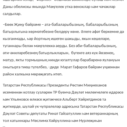
Даны обелискы янында Мәңгелек утка веноклар һәм чәчәкләр
салдылар.
–Бөек Җиңү бәйрәме – ата-бабаларыбызның, бабаларыбызның
батырлыгына хөрмәтебезне белдерү көне. Әлеге афәт беркемне дә
кызганмады, һәр йортның ишеген шакыды, якын кешеләре,
туганнары белән мәңгелеккә аерды. Без әби-бабаларыбызның,
әти-әниләребезнең батырлыкларын, бүгенге аяз күк йөзенең,
матур, якты тормышның нинди югалтулар бәрабәренә яулануын
онытырга тиеш түгелбез, -диде Марат Гафаров бәйрәм уңаеннан
район халкына мөрәҗәгать итеп.
Татарстан Республикасы Президенты Рөстәм Миңнеханов
исеменнән котлау сүзләрен ТР буенча Дәүләт милекчелеге идарәсе
һәм Ульяновск өлкәсе җитәкчесе Альберт Хәйретдинов та
җиткерде, шулай ук чүпрәлеләр адресына Татарстан Республикасы
Дәүләт Советы депутаты Ринат Гайзатуллин һәм ветераннарның
тол хатыннары Мөслимә Хәйруллина һәм Нурлеҗиһан