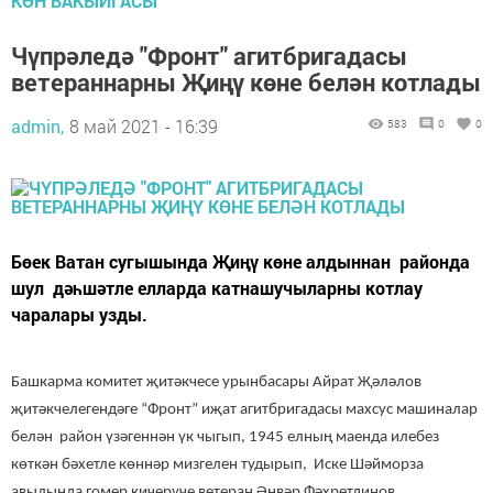
КӨН ВАКЫЙГАСЫ
Чүпрәледә "Фронт" агитбригадасы
ветераннарны Җиңү көне белән котлады
admin,
8 май 2021 - 16:39
583
0
0
Бөек Ватан сугышында Җиңү көне алдыннан районда
шул дәһшәтле елларда катнашучыларны котлау
чаралары узды.
Башкарма комитет җитәкчесе урынбасары Айрат Җәләлов
җитәкчелегендәге “Фронт” иҗат агитбригадасы махсус машиналар
белән район үзәгеннән үк чыгып, 1945 елның маенда илебез
көткән бәхетле көннәр мизгелен тудырып, Иске Шәйморза
авылында гомер кичерүче ветеран Әнвәр Фәхретдинов