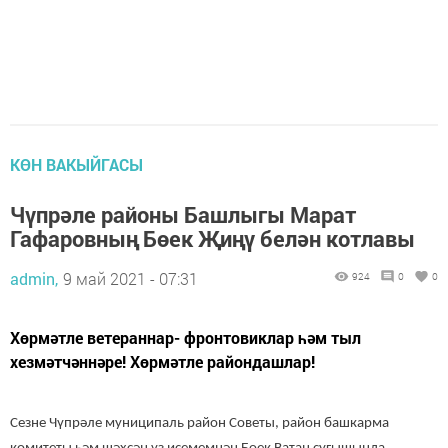
КӨН ВАКЫЙГАСЫ
Чүпрәле районы Башлыгы Марат
Гафаровның Бөек Җиңү белән котлавы
admin,
9 май 2021 - 07:31
924
0
0
Хөрмәтле ветераннар- фронтовиклар һәм тыл
хезмәтчәннәре! Хөрмәтле райондашлар!
Сезне Чүпрәле муниципаль район Советы, район башкарма