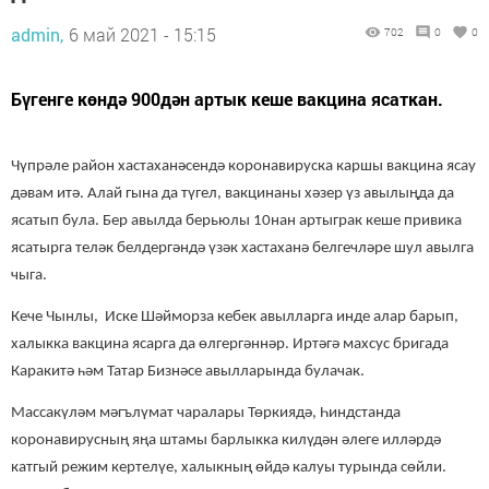
admin,
6 май 2021 - 15:15
702
0
0
Бүгенге көндә 900дән артык кеше вакцина ясаткан.
Чүпрәле район хастаханәсендә коронавируска каршы вакцина ясау
дәвам итә. Алай гына да түгел, вакцинаны хәзер үз авылыңда да
ясатып була. Бер авылда берьюлы 10нан артыграк кеше привика
ясатырга теләк белдергәндә үзәк хастаханә белгечләре шул авылга
чыга.
Кече Чынлы, Иске Шәйморза кебек авылларга инде алар барып,
халыкка вакцина ясарга да өлгергәннәр.
Иртәгә махсус бригада
Каракитә һәм Татар Бизнәсе авылларында булачак.
Массакүләм мәгълүмат чаралары Төркиядә, Һиндстанда
коронавирусның яңа штамы барлыкка килүдән әлеге илләрдә
катгый режим кертелүе, халыкның өйдә калуы турында сөйли.