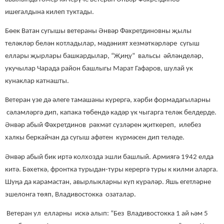
ишегалдына килеп туктады.
Бөек Ватан сугышы ветераны Әнвәр Фәхретдиновны җылы
теләкләр белән котладылар, мәдәният хезмәткәрләре сугыш
еллары җырлары башкардылар, “Җиңү” вальсы әйләнделәр,
укучылар Чарада район башлыгы Марат Гафаров, шулай ук
кунаклар катнашты.
Ветеран үзе дә әлеге тамашаны күрергә, хәрби формадагыларны
сәламләргә дип, капака төбендә кадәр үк чыгарга теләк белдерде.
Әнвәр абый Фәхретдинов рәхмәт сүзләрен җиткереп, илебез
халкы беркайчан да сугыш афәтен күрмәсен дип теләде.
Әнвәр абый бик иртә колхозда эшли башлый. Армиягә 1942 елда
китә. Бәхеткә, фронтка турыдан-туры керергә туры к килми аларга.
Шуңа да карамастан, авырлыкларны күп күрәләр. Яшь егетләрне
эшелонга төяп, Владивостокка озаталар.
Ветеран ул елларны искә алып: “Без Владивостокка 1 ай һәм 5