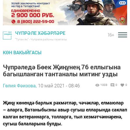
ЧҮПРӘЛЕ ХӘБӘРЛӘРЕ
16+
"Туган як" - Чүпрәле районы газетасы
КӨН ВАКЫЙГАСЫ
Чүпрәледә Бөек Җиңүнең 76 еллыгына
багышланган тантаналы митинг узды
Гөлия Фәизова,
10 май 2021 - 08:46
1003
0
0
Җиңү көнендә барлык рәхмәтләр, чәчәкләр, елмаюлар
– аларга, Ватаныбызны авыр сугыш елларында саклап
калган ветераннарга, толларга, тыл хезмәтчәннәренә,
сугыш балаларына булды.