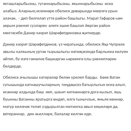
якташларыбызны, туганнарыбызны, якыннарыбызны искә
алабыз. Аларның исемнәре обелиск диварында мәңгегә урын
алачак, - дип билгеләп үтте район башлыгы. Марат Гафаров һәм
аерым рәхмәт сүзләрен әлеге эшне башлап йөргән район
мөхтәсибе Данир хәзрәт Шәрәфетдиновка җиткерде.
Данир хәзрәт Шәрәфетдинов, үз чиратында, обелиск Яңа Чүпрәле
авылы халкының уртак тырышлыгы нәтиҗәсендә барлыкка килүен
әйтеп, бу изге гамәлне башкарган һәркемгә олы рәхмәтләрен
белдерде.
Обелиск ачылышы хатирәләр белән үрелеп барды. Бөек Ватан
сугышында катнашучыларның тиңдәшсез батырлыгын искә алып,
исәннәр алдында баш иеп, шаһит киткәннәргә дога кылып, яшь
буынны Ватанны яратырга өндәп, илгә тынычлык, ямьле көннәр,
матур киләчәк теләп уздырылган митингка авыл кешеләре дә,
ветераннар, дин әһелләре, балалар килгән иде.