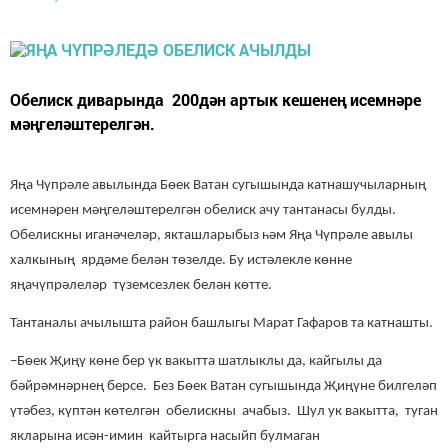
Обелиск диварында 200дән артык кешенең исемнәре
мәңгеләштерелгән.
Яңа Чүпрәле авылында Бөек Ватан сугышында катнашучыларның
исемнәрен мәңгеләштерелгән обелиск ачу тантанасы булды.
Обелискны иганәчеләр, якташларыбыз һәм Яңа Чүпрәле авылы
халкының ярдәме белән төзелде. Бу истәлекле көнне
яңачүпрәлеләр түземсезлек белән көтте.
Тантаналы ачылышта район башлыгы Марат Гафаров та катнашты.
–Бөек Җиңү көне бер үк вакытта шатлыклы да, кайгылы да
бәйрәмнәрнең берсе. Без Бөек Ватан сугышында Җиңүне билгеләп
үтәбез, күптән көтелгән обелискны ачабыз. Шул ук вакытта, туган
якларына исән-имин кайтырга насыйп булмаган