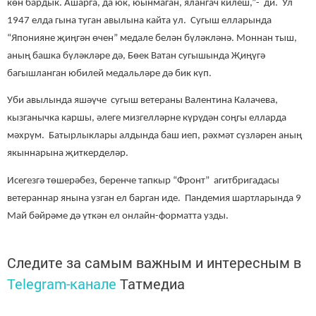
көн бардык. Ашарга, да юк, юынмаган, ялангач килеш,”- ди. Ул
1947 елда гына туган авылына кайта ул. Сугыш елларында
“Японияне җиңгән өчен” медале белән бүләкләнә. Моннан тыш,
аның башка бүләкләре дә, Бөек Ватан сугышында Җиңүгә
багышланган юбилей медальләре дә бик күп.
Уби авылында яшәүче сугыш ветераны Валентина Калачева,
кызганычка каршы, әлеге мизгелләрне күрүдән соңгы елларда
мәхрүм. Батырлыклары алдында баш иеп, рәхмәт сүзләрен аның
якыннарына җиткерделәр.
Исегезгә төшерәбез, беренче тапкыр “Фронт” агитбригадасы
ветераннар янына узган ел барган иде. Пандемия шартларында 9
Май бәйрәме дә үткән ел онлайн-форматта узды.
Следите за самым важным и интересным в
Telegram-канале
Татмедиа