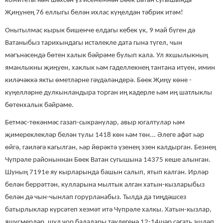
комитеты һәм шәхсән үз исемемнән Бөек Ватан сугышында
Җиңүнең 76 еллыгы белән ихлас күңелдән тәбрик итәм!
Онытылмас кырык бишенче елдагы кебек үк, 9 май бүген дә
Ватаныбыз тарихындагы истәлекле дата гына түгел, чын
мәгънәсендә бөтен халык бәйрәме булып кала. Ул яхшылыкның
яманлыкны җиңүен, хаклык һәм гаделлекнең тантана итүен, имин
киләчәккә якты өметләрне гәүдәләндерә. Бөек Җиңү көне -
күңелләрне дулкынландыра торган иң кадерле һәм иң шатлыклы
бөтенхалык бәйрәме.
Бетмәс-төкәнмәс газап-сыкранулар, авыр югалтулар һәм
җимереклекләр белән тулы 1418 көн һәм төн... Әлеге афәт һәр
өйгә, гаиләгә кагылган, һәр йөрәктә үзенең эзен калдырган. Безнең
Чүпрәле районыннан Бөек Ватан сугышына 14375 кеше алынган.
Шуның 7191е яу кырларында башын салып, ятып калган. Ирләр
белән беррәттән, кулларына мылтык алган хатын-кызларыбыз
белән дә чын-чынлап горурланабыз. Тылда да тиңдәшсез
батырлыклар күрсәтеп хезмәт итә Чүпрәле халкы. Хатын-кызлар,
яшүсмерләр, шул чор балалары тәүлегенә 12-14шәр сәгать эшләп,