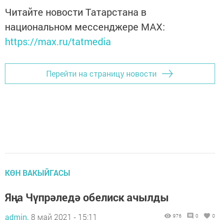
Читайте новости Татарстана в
национальном мессенджере MАХ:
https://max.ru/tatmedia
Перейти на страницу новости
КӨН ВАКЫЙГАСЫ
Яңа Чүпрәледә обелиск ачылды
admin,
8 май 2021 - 15:11
976
0
0