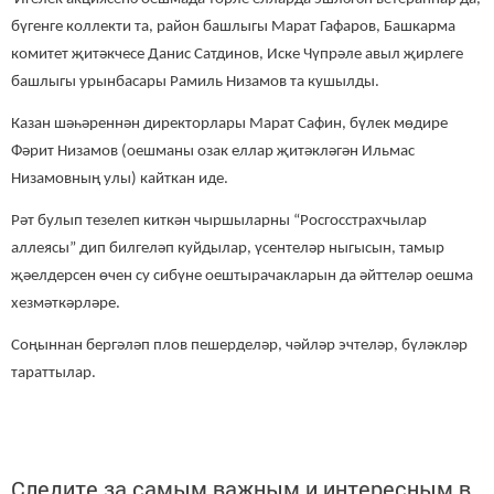
бүгенге коллекти та, район башлыгы Марат Гафаров, Башкарма
комитет җитәкчесе Данис Сатдинов, Иске Чүпрәле авыл җирлеге
башлыгы урынбасары Рамиль Низамов та кушылды.
Казан шәһәреннән директорлары Марат Сафин, бүлек мөдире
Фәрит Низамов (оешманы озак еллар җитәкләгән Ильмас
Низамовның улы) кайткан иде.
Рәт булып тезелеп киткән чыршыларны “Росгосстрахчылар
аллеясы” дип билгеләп куйдылар, үсентеләр ныгысын, тамыр
җәелдерсен өчен су сибүне оештырачакларын да әйттеләр оешма
хезмәткәрләре.
Соңыннан бергәләп плов пешерделәр, чәйләр эчтеләр, бүләкләр
тараттылар.
Следите за самым важным и интересным в