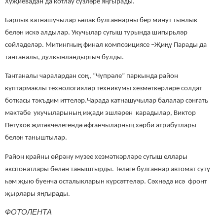
Хуҗиевадан да котлау сүзләре яңгырады.
Барлык катнашучылар һәлак булганнарны бер минут тынлык
белән искә алдылар. Укучылар сугыш турында шигырьләр
сөйләделәр. Митингның финал композициясе –Җиңү Парады да
тантаналы, дулкынландыргыч булды.
Тантаналы чаралардан соң, “Чүпрәле” паркында район
күптармаклы технологияләр техникумы хезмәткәрләре солдат
боткасы тәкъдим иттеләр.Чарада катнашучылар балалар сәнгать
мәктәбе укучыларының иҗади эшләрен карадылар, Виктор
Петухов җитәкчелегендә әфганчыларның хәрби атрибутлары
белән таныштылар.
Район крайны өйрәнү музее хезмәткәрләре сугыш еллары
экспонатлары белән таныштырды. Теләге булганнар автомат сүтү
һәм җыю буенча осталыкларын күрсәттеләр. Сәхнәдә исә фронт
җырлары яңгырады.
ФОТОЛЕНТА