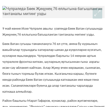
9 май көнне Иске Чүпрәле авылы үзәгендә Бөек Ватан сугышында
Җиңүнең 76 еллыгына багышланган тантаналы митинг узды.
Бөек Ватан сугышы тәмамлануга 76 ел үтте, әмма бу куркыныч
вакыйгалар турындагы хатирәләр һаман да күңелләрне кузгатып,
күзләрне яшьләндерә. Чүпрәледән б
арлыгы 14 меңнән артык
чүпрәлеле
фронтка киткән, шуларның яртысыннан
гына
азрагы
исән-сау әйләнеп кайткан.
Алар Җиңү өчен көрәшкән, сынмаган,
безгә тыныч тормыш бүләк иткән. Кызганычка каршы, бүгенге
көндә районда Бөек Ватан сугышында катнашкан ике кеше генә
исән. Сәламәтлекләре буенча да алар тантаналы чараларда
катнаша алмыйлар.
Район башлыгы Марат Гафаров, кунаклар, район җитәкчеләре,
яшь армиячеләр, “Форпост” оешмасы вәкилләре Сугыш һәм Хезмәт