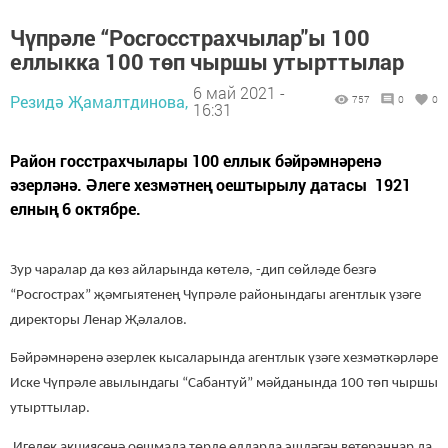
Чүпрәле “Росгосстрахчылар"ы 100
еллыкка 100 төп чыршы утырттылар
6 май 2021 -
Резидә Җамалтдинова,
757
0
0
16:31
Район госстрахчылары 100 еллык бәйрәмнәренә
әзерләнә. Әлеге хезмәтнең оештырылу датасы 1921
елның 6 октябре.
Зур чаралар да көз айларында көтелә, -дип сөйләде безгә
“Росгострах” җәмгыятенең Чүпрәле районындагы агентлык үзәге
директоры Ленар Җәлалов.
Бәйрәмнәренә әзерлек кысаларында агентлык үзәге хезмәткәрләре
Иске Чүпрәле авылындагы “Сабантуй” мәйданында 100 төп чыршы
утырттылар.
Игелек акциясенә оешмада төрле елларда эшләгән ветераннар да,