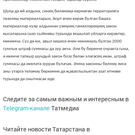
Шуңа да өй алдына, синең биләмәңә кермәгән территориягә
төзелеш материалларын, йорт өчен кирәк булган башка
материаллар куяр алдыннан үзеңнең гамәлләреңнең закон
кысаларына сыю-сыймавы турында яхшылап уйларга кирәктер,
минемчә. Сүз дә юк, авыл кешесе өчен минималь булган 2000
сумлык штраф суммасы да зур акча. Әле бу беренче очракта гына,
ә икенче тапкыр шундый закон бозу белән эләгәсең икән, штраф
суммасы да икеләтә зуррак булачак. Әмма законны белмәү яисә
аны үтәргә теләмәү беркемне дә җаваплылыктан азат итмәве
турында да онытмасак иде.
Следите за самым важным и интересным в
Telegram-канале
Татмедиа
Читайте новости Татарстана в