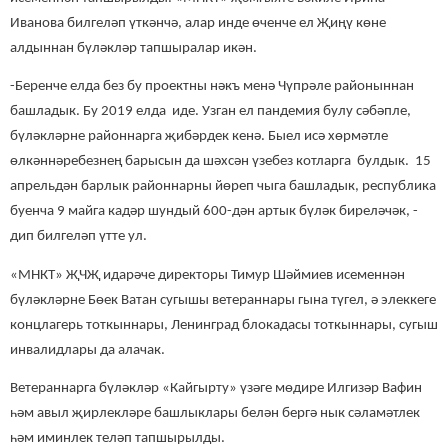
Иванова билгеләп үткәнчә, алар инде өченче ел Җиңү көне
алдыннан бүләкләр тапшыралар икән.
-Беренче елда без бу проектны нәкъ менә Чүпрәле районыннан
башладык. Бу 2019 елда иде. Узган ел пандемия булу сәбәпле,
бүләкләрне районнарга җибәрдек кенә. Быел исә хөрмәтле
өлкәннәребезнең барысын да шәхсән үзебез котларга булдык. 15
апрельдән барлык районнарны йөреп чыга башладык, республика
буенча 9 майга кадәр шундый 600-дән артык бүләк биреләчәк, -
дип билгеләп үтте ул.
«МНКТ» ҖЧҖ идарәче директоры Тимур Шәймиев исеменнән
бүләкләрне Бөек Ватан сугышы ветераннары гына түгел, ә элеккеге
концлагерь тоткыннары, Ленинград блокадасы тоткыннары, сугыш
инвалидлары да алачак.
Ветераннарга бүләкләр «Кайгырту» үзәге мөдире Илгизәр Вафин
һәм авыл җирлекләре башлыклары белән бергә нык сәламәтлек
һәм иминлек теләп тапшырылды.