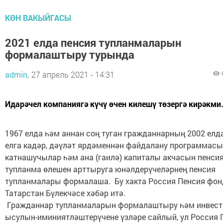
КӨН ВАКЫЙГАСЫ
2021 елда пенсия тупланмаларын
формалаштыру турында
admin,
27 апрель 2021 - 14:31
Идарәчел компаниягә күчү өчен килешү төзергә кирәкми
1967 елда һәм аннан соң туган гражданнарның 2002 елд
елга кадәр, дәүләт ярдәменнән файдалану программас
катнашучылар һәм ана (гаилә) капиталы акчасын пенси
тупланма өлешен арттыруга юнәлдерүчеләрнең пенсия
тупланмалары формалаша. Бу хакта Россия Пенсия фо
Татарстан Бүлекчәсе хәбәр итә.
Гражданнар тупланмаларын формалаштыру һәм инвест
ысулын-иминиятләштерүчене үзләре сайлый, ул Россия 