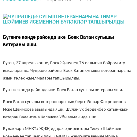
Бүгенге көндә районда ике Бөек Ватан сугышы
ветераны яши.
Бүген, 27 апрель көнне, Бөек Җиңүнең 76 еллыгын бәйрәм итү
кысаларында Чүпрәле районы Бөек Ватан сугышы ветераннарына
азык-төлек җыелмалары тапшырылды.
Бүгенге көндә районда ике Бөек Ватан сугышы ветераны яши.
Бөек Ватан сугышы ветераннарының берсе Әнвәр Фәхретдинов
Иске Шәйморза авылында яши. Шулай ук бердәнбер хатын-кыз-
ветеран Валентина Калачева Уби авылында яши.
Бүләкләр «МНКТ» ҖЧҖ идарәче директоры Тимур Шәймиев
исеменнән тапшырылды. «МНКТ» җәмгыяте вәкиле Ирина