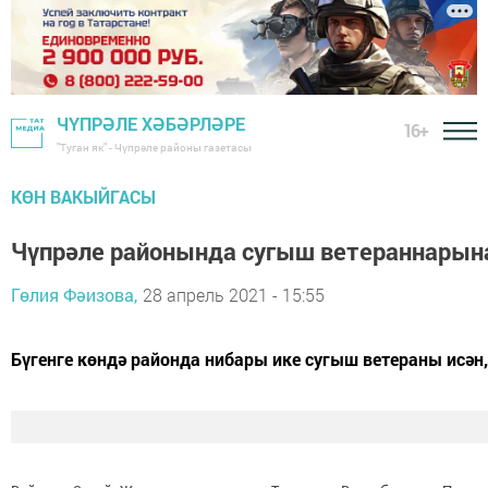
ЧҮПРӘЛЕ ХӘБӘРЛӘРЕ
16+
"Туган як" - Чүпрәле районы газетасы
КӨН ВАКЫЙГАСЫ
Чүпрәле районында сугыш ветераннарын
Гөлия Фәизова,
28 апрель 2021 - 15:55
Бүгенге көндә районда нибары ике сугыш ветераны исән