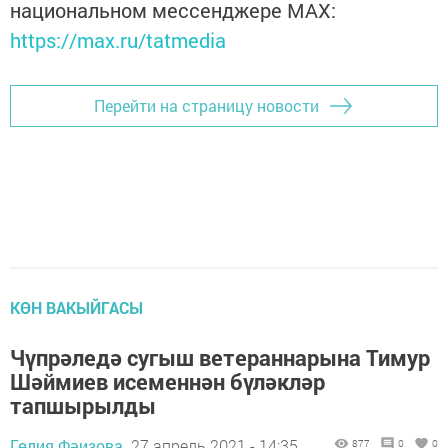
национальном мессенджере MАХ:
https://max.ru/tatmedia
Перейти на страницу новости
КӨН ВАКЫЙГАСЫ
Чүпрәледә сугыш ветераннарына Тимур
Шәймиев исеменнән бүләкләр
тапшырылды
Гөлия Фәизова,
27 апрель 2021 - 14:35
877
0
0