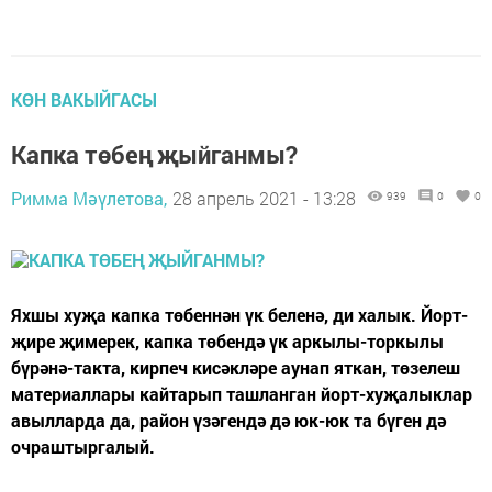
КӨН ВАКЫЙГАСЫ
Капка төбең җыйганмы?
Римма Мәүлетова,
28 апрель 2021 - 13:28
939
0
0
Яхшы хуҗа капка төбеннән үк беленә, ди халык. Йорт-
җире җимерек, капка төбендә үк аркылы-торкылы
бүрәнә-такта, кирпеч кисәкләре аунап яткан, төзелеш
материаллары кайтарып ташланган йорт-хуҗалыклар
авылларда да, район үзәгендә дә юк-юк та бүген дә
очраштыргалый.