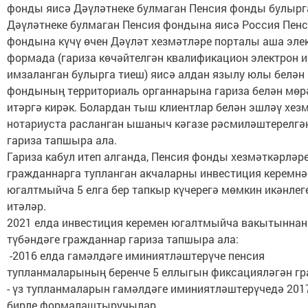
фонды яисә Дәүләтнеке булмаган Пенсия фонды булырг
Дәүләтнеке булмаган Пенсия фондына яисә Россия Пен
фондына күчү өчен Дәүләт хезмәтләре порталы аша эле
формада (гариза көчәйтелгән квалификацион электрон 
имзаланган булырга тиеш) яисә алдан язылу юлы белән
фондының территориаль органнарына гариза белән мөр
итәргә кирәк. Болардан тыш клиентлар белән эшләү хез
нотариуста расланган ышаныч кәгазе рәсмиләштерелгә
гариза тапшыра ала.
Гариза кабул итеп алганда, Пенсия фонды хезмәткәрләр
гражданнарга тупланган акчаларны инвестиция керемнә
югалтмыйча 5 елга бер тапкыр күчерегә мөмкин икәнлег
итәләр.
2021 елда инвестиция керемен югалтмыйча вакытыннан
түбәндәге гражданнар гариза тапшыра ала:
-2016 елда гамәлдәге иминиятләштерүче пенсия
тупланмаларының беренче 5 еллыгын фиксацияләгән гр
- үз тупланмаларын гамәлдәге иминиятләштерүчедә 201
бирле формалаштыручылар.