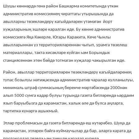
Шушы көннәрдә генә район Башкарма комитетында үткән
административ комиссиянең чираттагы утырышында да
авылларны төзекләндерү кагыйдәләрен үтәмәгән йорт
хуҗаларының эшләре каралган иде. Бу көнне административ
комиссиягә Яңа Кәкерле, Югары Каракитә, Кече Чынлы
авылларыннан үз территорияләреннән чыгып, урамга төзелеш
материаллары, такта кисәкләре куйган һәм Борындык
станциясеннән этен бәйдә тотмаган хуҗалар чакырылган иде.
Район, авыллар территорияләрен төзекләндерү кагыйдәләренең
тупас бозылуы нәтиҗәсендә административ чаралар кулланылуы,
минималь штраф суммасының беренче мәртәбәсендә 2000нән
алып 5000 сумга кадәр булуы турында газета битләрендә һәрдаим
язып баруыбызга да карамастан, халык әле дә булса аңларга,
тәртипкә күнәргә ашыкмый.
Этләр проблемасын да газета битләрендә еш күтәрәбез. Шуңа да
карамастан, этләрен бәйгә куймаучылар да бар, аларга карата да
протоколлар төзелә һәм тиешле чаралар күрелә.