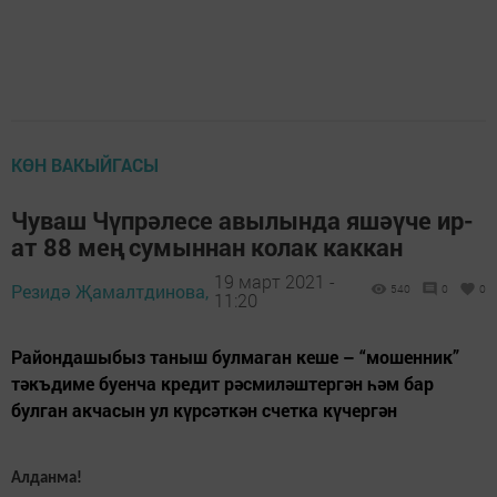
КӨН ВАКЫЙГАСЫ
Чуваш Чүпрәлесе авылында яшәүче ир-
ат 88 мең сумыннан колак каккан
19 март 2021 -
Резидә Җамалтдинова,
540
0
0
11:20
Райондашыбыз таныш булмаган кеше – “мошенник”
тәкъдиме буенча кредит рәсмиләштергән һәм бар
булган акчасын ул күрсәткән счетка күчергән
Алданма!