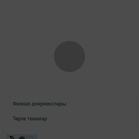
Филиал документлары
Төрле темалар