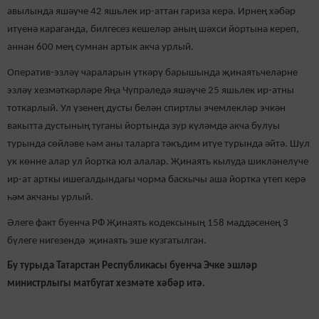
авылында яшәүче 42 яшьлек ир-аттан гариза керә. Ирнең хәбәр
итүенә караганда, билгесез кешеләр аның шәхси йортына кереп,
аннан 600 мең сумнан артык акча урлый.
Оператив-эзләү чараларын үткәрү барышында җинаятьчеләрне
эзләү хезмәткәрләре Яңа Чүпрәледә яшәүче 25 яшьлек ир-атны
тоткарлый. Ул үзенең дусты белән спиртлы эчемлекләр эчкән
вакытта дустының туганы йортында зур күләмдә акча булуы
турында сөйләве һәм аны таларга тәкъдим итүе турында әйтә. Шул
ук көнне алар ул йортка юл алалар. Җинаять кылуда шикләнелүче
ир-ат арткы ишегалдындагы чорма баскычы аша йортка үтеп керә
һәм акчаны урлый.
Әлеге факт буенча РФ Җинаять кодексының 158 маддәсенең 3
бүлеге нигезендә җинаять эше кузгатылган.
Бу турыда Татарстан Республикасы буенча Эчке эшләр
министрлыгы матбугат хезмәте хәбәр итә.