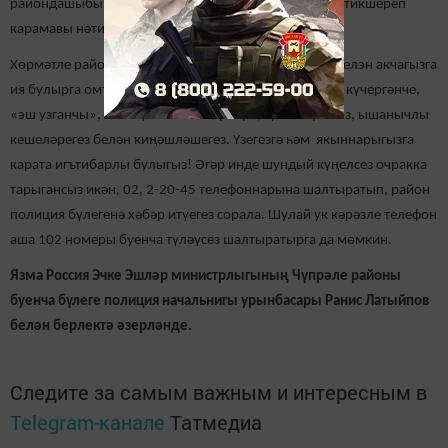
райондашыбызның кешегә ышануы, информацияне тикшереп
карамавы нәтиҗәсендә 88 000 сум акча керә.
Хөрмәтле райондашлар, сезне алдарга, алдау юлы белэн акчагызга
ия булырга омтылганнарын белсәгез, әле акчагызны күчергәнче,
«эш узганчы», полиция хезмәткәрләре, туганнарыгыз, ышанычлы
кешеләрегез белән киңәшләшегез. Үзегезгә һәм якыннарыгызга
карата игътибарлы булыгыз! Әгәр инде шундый күңелсез очракка
тарыгансыз икән, 02, 2-20-45 телефоннарына шалтыратып, район
полиция бүлегенә хәбәр итүегез сорала. Шулай ук кәрәзле телефон
аша 102 номеры буенча түләүсез шалтыратырга да мөмкин.
Язма Россия Эчке Эшләр министрлыгының Чүпрәле районы
буенча бүлеге полиция начальнигы урынбасары Ранис Латыйпов
белән берлектә әзерләнде.
Следите за самым важным и интересным в
Telegram-канале
Татмедиа