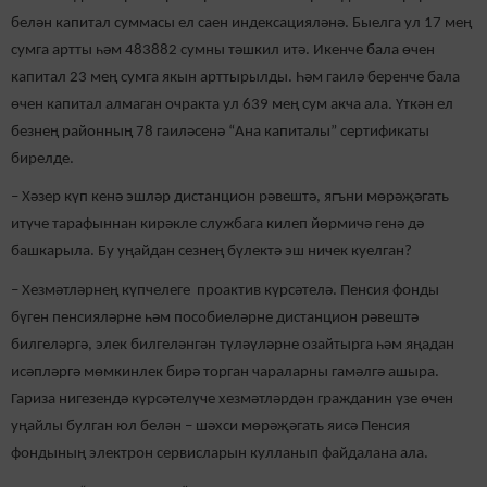
белән капитал суммасы ел саен индексацияләнә. Быелга ул 17 мең
сумга артты һәм 483882 сумны тәшкил итә. Икенче бала өчен
капитал 23 мең сумга якын арттырылды. Һәм гаилә беренче бала
өчен капитал алмаган очракта ул 639 мең сум акча ала. Үткән ел
безнең районның 78 гаиләсенә “Ана капиталы” сертификаты
бирелде.
– Хәзер күп кенә эшләр дистанцион рәвештә, ягъни мөрәҗәгать
итүче тарафыннан кирәкле службага килеп йөрмичә генә дә
башкарыла. Бу уңайдан сезнең бүлектә эш ничек куелган?
– Хезмәтләрнең күпчелеге проактив күрсәтелә. Пенсия фонды
бүген пенсияләрне һәм пособиеләрне дистанцион рәвештә
билгеләргә, элек билгеләнгән түләүләрне озайтырга һәм яңадан
исәпләргә мөмкинлек бирә торган чараларны гамәлгә ашыра.
Гариза нигезендә күрсәтелүче хезмәтләрдән гражданин үзе өчен
уңайлы булган юл белән – шәхси мөрәҗәгать яисә Пенсия
фондының электрон сервисларын кулланып файдалана ала.