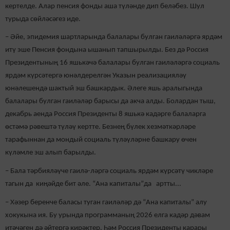
кертелде. Алар пенсия фонды аша түләнде дип беләбез. Шул
турыда сөйләсәгез иде.
– Әйе, эпидемия шартларында балалары булган гаиләләргә ярдәм
итү эше Пенсия фондына ышанып тапшырылды. Без дә Россия
Президентының 16 яшькәчә балалары булган гаиләләргә социаль
ярдәм күрсәтергә юнәлдерелгән Указын реализацияләү
юнәлешендә шактый эш башкардык. Әлеге яшь аралыгында
балалары булган гаиләләр барысы да акча алды. Болардан тыш,
декабрь аенда Россия Президенты 8 яшькә кадәрге балаларга
өстәмә рәвештә түләү кертте. Безнең бүлек хезмәткәрләре
тарафыннан да мондый социаль түләүләрне башкару өчен
күләмле эш алып барылды.
– Бала тәрбияләүче гаилә-ләргә социаль ярдәм күрсәтү чикләре
тагын да киңәйде бит әле. “Ана капиталы”да артты...
– Хәзер беренче баласы туган гаиләләр дә “Ана капиталы” алу
хокукына ия. Бу урында программаның 2026 елга кадәр дәвам
итәчәген дә әйтергә кирәктер. Һәм Россия Президенты карары