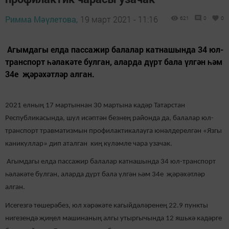
Римма Мәүлетова,
19 март 2021 - 11:16
621
0
0
Агымдагы елда пассажир балалар катнашында 34 юл-
транспорт һәлакәте булган, аларда дүрт бала үлгән һәм
34е җәрәхәтләр алган.
2021 елның 17 мартыннан 30 мартына кадәр Татарстан
Республикасында, шул исәптән безнең районда да, балалар юл-
транспорт травматизмын профилактикалауга юнәлдерелгән «Язгы
каникуллар» дип аталган киң күләмле чара узачак.
Агымдагы елда пассажир балалар катнашында 34 юл-транспорт
һәлакәте булган, аларда дүрт бала үлгән һәм 34е җәрәхәтләр
алган.
Исегезгә төшерәбез, юл хәрәкәте кагыйдәләренең 22.9 пункты
нигезендә җиңел машинаның алгы утыргычында 12 яшькә кадәрге