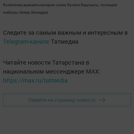
бүлегенең җинаятьчеләрне эзләү бүлеге башлыгы, полиция
майоры Әмир Әхмәдов.
Следите за самым важным и интересным в
Telegram-канале
Татмедиа
Читайте новости Татарстана в
национальном мессенджере MАХ:
https://max.ru/tatmedia
Перейти на страницу новости