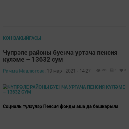
КӨН ВАКЫЙГАСЫ
Чүпрәле районы буенча уртача пенсия
күләме – 13632 сум
Римма Мавлютова,
19 март 2021 - 14:27
530
0
0
Социаль түләүләр Пенсия фонды аша да башкарыла