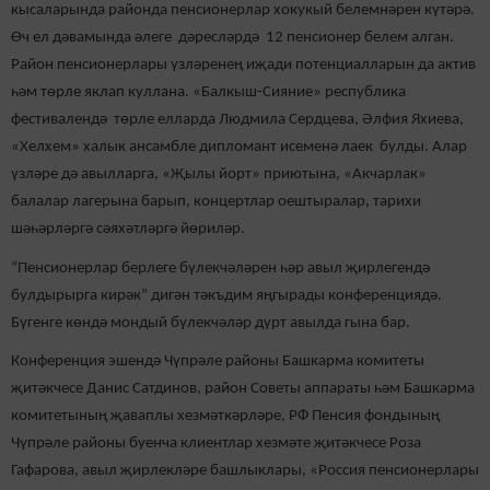
кысаларында районда пенсионерлар хокукый белемнәрен күтәрә.
Өч ел дәвамында әлеге дәресләрдә 12 пенсионер белем алган.
Район пенсионерлары үзләренең иҗади потенциалларын да актив
һәм төрле яклап куллана. «Балкыш-Сияние» республика
фестивалендә төрле елларда Людмила Сердцева, Әлфия Яхиева,
«Хелхем» халык ансамбле дипломант исеменә лаек булды. Алар
үзләре дә авылларга, «Җылы йорт» приютына, «Акчарлак»
балалар лагерына барып, концертлар оештыралар, тарихи
шәһәрләргә сәяхәтләргә йөриләр.
“Пенсионерлар берлеге бүлекчәләрен һәр авыл җирлегендә
булдырырга кирәк” дигән тәкъдим яңгырады конференциядә.
Бүгенге көндә мондый бүлекчәләр дүрт авылда гына бар.
Конференция эшендә Чүпрәле районы Башкарма комитеты
җитәкчесе Данис Сатдинов, район Советы аппараты һәм Башкарма
комитетының җаваплы хезмәткәрләре, РФ Пенсия фондының
Чүпрәле районы буенча клиентлар хезмәте җитәкчесе Роза
Гафарова, авыл җирлекләре башлыклары, «Россия пенсионерлары