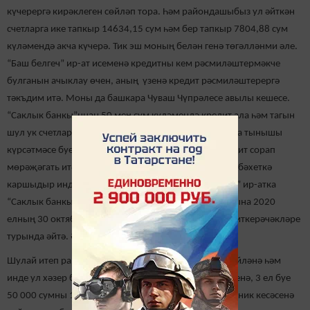
күчерергә кирәклеген сөйләп тора. Һәм райондашыбыз ул әйткән
счетларга ике тапкыр 14634,15 сум һәм бер тапкыр 7804,88 сум
күләмендә акча күчерә. Тик эш моның белән генә төгәлләнми әле.
“Баш белгеч” ир-ат исеменә кредитны кем рәсмиләштермәкче
булганын ачыклау өчен, аның үзенә кредит рәсмиләштерергә
тәкъдим итә. Моны да башкара Чуваш Чүпрәлесе авылы кешесе.
“Саклык банкы”ннан 50 мең сум күләмендә кредит ала һәм тагын
шул ук счетларга күчереп тә куя. Аннан соң да әле яңа тынышы
күрсәтмәсе буенча райондагы тагын ике банкка кредит сорап
мөрәҗәгать итә ул. Тегеләре исә аның мөрәҗәгатен, бәхеткә
каршыдыр инде, кире кага. Шуннан соң “баш белгеч” ир-атка
“Саклык банкы”ның яңа карталарын аңа яшәү урынына 2020
елның 30 октябрендә көндезге сәгать 3кә китереп җиткерәчәкләре
турында әйтә. Әйтә һәм... “югала”.
Шулай итеп райондашыбыз мошенник корбанына әйләнә һәм
инде ул хәзер булган акчаларыннан колак кагуы өстенә, 3 ел буе
50 000 сумны 17,9% арттырып та түләячәк. Ә мошенник кесәсенә