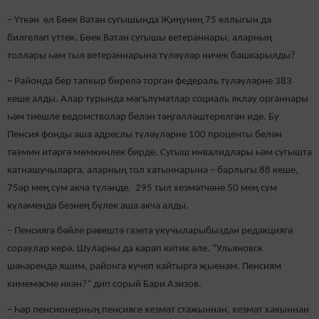
– Үткән ел Бөек Ватан сугышында Җиңүнең 75 еллыгын да
билгеләп үттек. Бөек Ватан сугышы ветераннары, аларның
толлары һәм тыл ветераннарына түләүләр ничек башкарылды?
– Районда бер тапкыр бирелә торган федераль түләүләрне 383
кеше алды. Алар турында мәгълүматлар социаль яклау органнары
һәм тиешле ведомстволар белән тәңгәлләштерелгән иде. Бу
Пенсия фонды аша адреслы түләүләрне 100 проценты белән
тәэмин итәргә мөмкинлек бирде. Сугыш инвалидлары һәм сугышта
катнашучыларга, аларның тол хатыннарына – барлыгы 88 кеше,
75әр мең сум акча түләнде, 295 тыл хезмәтчәне 50 мең сум
күләмендә безнең бүлек аша акча алды.
– Пенсиягә бәйле рәвештә газета укучыларыбыздан редакциягә
сораулар керә. Шуларны да карап китик әле. “Ульяновск
шәһәрендә яшим, районга күчеп кайтырга җыенам. Пенсиям
кимемәсме икән?” дип сорый Бари Азизов.
– Һәр пенсионерның пенсиясе хезмәт стажыннан, хезмәт хакыннан