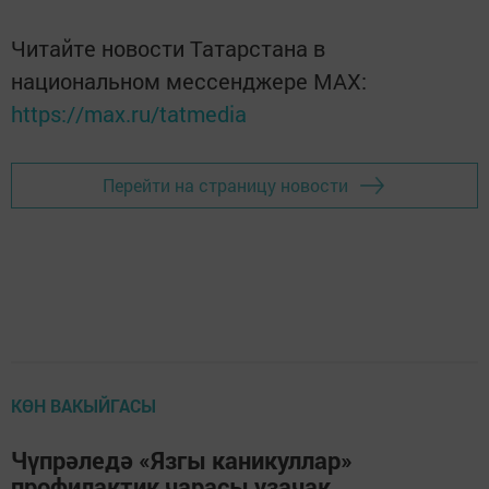
Читайте новости Татарстана в
национальном мессенджере MАХ:
https://max.ru/tatmedia
Перейти на страницу новости
КӨН ВАКЫЙГАСЫ
Чүпрәледә «Язгы каникуллар»
профилактик чарасы узачак