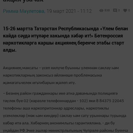
Римма Мәүлетова,
19 март 2021 - 11:12
838
0
0
15-26 мартта Татарстан Республикасында «Үлем белән
кайда сәүдә итүләре хакында хәбәр ит!» Бөтенроссия
наркотикларга каршы акциянең беренче этабы старт
алды.
Акциянең максаты – үсеп килүче буынны үлемнән саклау һәм
наркотикларның законсыз әйләнеше проблемасына
җәмәгатьчелек игътибарын җәлеп итү.
– Безнең район гражданнары ике атна дәвамында полициягә
тәүлек буе 02 (кәрәзле телефоннардан - 102) яки 8 84375 22045
телефоны аша наркопритоннар адреслары, наркотиклы
үсемлекләр (мәк һәм киндер) саклау һәм сату урыннары турында
хәбәр итә ала. Хәбәрнең анонимлыгы гарантияләнә, - ди бу
уңайдан РФ Эчке эшләр министрлыгының Чүпрәле районы буенча