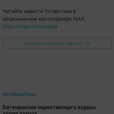
Читайте новости Татарстана в
национальном мессенджере MАХ:
https://max.ru/tatmedia
Перейти на страницу новости
КӨН ВАКЫЙГАСЫ
Бөтенроссия наркотикларга каршы
акция узачак