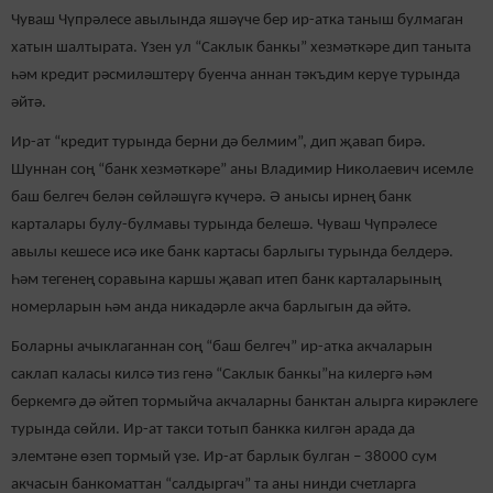
Чуваш Чүпрәлесе авылында яшәүче бер ир-атка таныш булмаган
хатын шалтырата. Үзен ул “Саклык банкы” хезмәткәре дип таныта
һәм кредит рәсмиләштерү буенча аннан тәкъдим керүе турында
әйтә.
Ир-ат “кредит турында берни дә белмим”, дип җавап бирә.
Шуннан соң “банк хезмәткәре” аны Владимир Николаевич исемле
баш белгеч белән сөйләшүгә күчерә. Ә анысы ирнең банк
карталары булу-булмавы турында белешә. Чуваш Чүпрәлесе
авылы кешесе исә ике банк картасы барлыгы турында белдерә.
Һәм тегенең соравына каршы җавап итеп банк карталарының
номерларын һәм анда никадәрле акча барлыгын да әйтә.
Боларны ачыклаганнан соң “баш белгеч” ир-атка акчаларын
саклап каласы килсә тиз генә “Саклык банкы”на килергә һәм
беркемгә дә әйтеп тормыйча акчаларны банктан алырга кирәклеге
турында сөйли. Ир-ат такси тотып банкка килгән арада да
элемтәне өзеп тормый үзе. Ир-ат барлык булган – 38000 сум
акчасын банкоматтан “салдыргач” та аны нинди счетларга