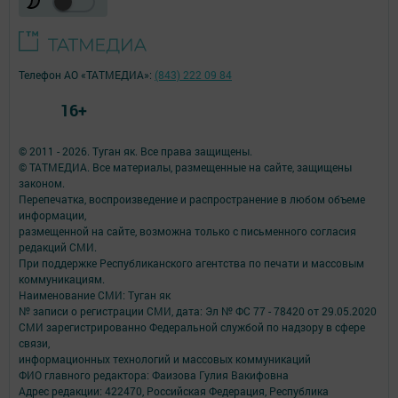
Телефон АО «ТАТМЕДИА»:
(843) 222 09 84
16+
© 2011 - 2026. Туган як. Все права защищены.
© ТАТМЕДИА. Все материалы, размещенные на сайте, защищены
законом.
Перепечатка, воспроизведение и распространение в любом объеме
информации,
размещенной на сайте, возможна только с письменного согласия
редакций СМИ.
При поддержке Республиканского агентства по печати и массовым
коммуникациям.
Наименование СМИ: Туган як
№ записи о регистрации СМИ, дата: Эл № ФС 77 - 78420 от 29.05.2020
СМИ зарегистрированно Федеральной службой по надзору в сфере
связи,
информационных технологий и массовых коммуникаций
ФИО главного редактора: Фаизова Гулия Вакифовна
Адрес редакции: 422470, Российская Федерация, Республика