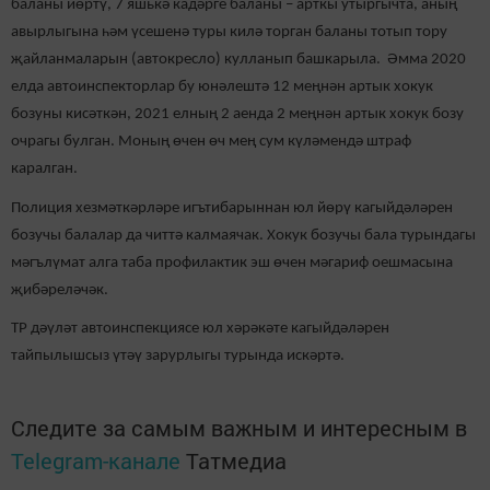
баланы йөртү, 7 яшькә кадәрге баланы – арткы утыргычта, аның
авырлыгына һәм үсешенә туры килә торган баланы тотып тору
җайланмаларын (автокресло) кулланып башкарыла. Әмма 2020
елда автоинспекторлар бу юнәлештә 12 меңнән артык хокук
бозуны кисәткән, 2021 елның 2 аенда 2 меңнән артык хокук бозу
очрагы булган. Моның өчен өч мең сум күләмендә штраф
каралган.
Полиция хезмәткәрләре игътибарыннан юл йөрү кагыйдәләрен
бозучы балалар да читтә калмаячак. Хокук бозучы бала турындагы
мәгълүмат алга таба профилактик эш өчен мәгариф оешмасына
җибәреләчәк.
ТР дәүләт автоинспекциясе юл хәрәкәте кагыйдәләрен
тайпылышсыз үтәү зарурлыгы турында искәртә.
Следите за самым важным и интересным в
Telegram-канале
Татмедиа