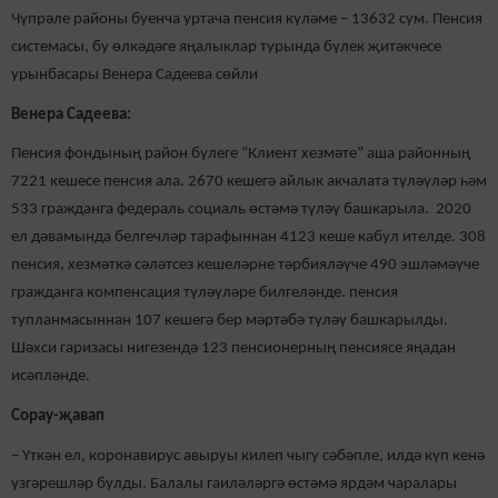
Чүпрәле районы буенча уртача пенсия күләме – 13632 сум. Пенсия
системасы, бу өлкәдәге яңалыклар турында бүлек җитәкчесе
урынбасары Венера Садеева сөйли
Венера Садеева:
Пенсия фондының район бүлеге “Клиент хезмәте” аша районның
7221 кешесе пенсия ала. 2670 кешегә айлык акчалата түләүләр һәм
533 гражданга федераль социаль өстәмә түләү башкарыла. 2020
ел дәвамында белгечләр тарафыннан 4123 кеше кабул ителде. 308
пенсия, хезмәткә сәләтсез кешеләрне тәрбияләүче 490 эшләмәүче
гражданга компенсация түләүләре билгеләнде. пенсия
тупланмасыннан 107 кешегә бер мәртәбә түләү башкарылды.
Шәхси гаризасы нигезендә 123 пенсионерның пенсиясе яңадан
исәпләнде.
Сорау-җавап
– Үткән ел, коронавирус авыруы килеп чыгу сәбәпле, илдә күп кенә
үзгәрешләр булды. Балалы гаиләләргә өстәмә ярдәм чаралары