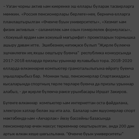
– Узган чорны актив һәм киеренке эш еллары буларак тасвирларга
мөмкин. «Россия пенсионерлары берлеге»нең берничә елларга
планлаштырылган «Өченче буын университеты», «Хезмәт һәм
физик активлык – сәламәтлек һәм озын гомерлелек формуласы»,
«Хокукый ярдәм һәм хокукый мәгърифәт» проектларын тормышка
ашыру дәвам итте. Эшебезнең нәтиҗәсе булып “Җирле бүлекчә
эшчәнлеген иң яхшы оештыру буенча” республика конкурсында
2017-2018 елларда призлы урыннар яулавыбыз тора. 2018-2020
елларда өлкәннәрне компьютер грамоталылыгына өйрәтү буенча
уңышларыбыз бар. Моннан тыш, пенсионерлар Спартакиадасы
кысаларында спортның төрле төрләре буенча да призлы урыннар
алабыз, - ди җирле бүлекчә рәисе урынбасары Иршат Закиров.
Бүгенге өлкәннәр компьютер һәм интернеттан оста файдалана,
электрон хатлар белән эш итә ала. Балалар һәм яшүсмерләр спорт
мәктәбендә һәм «Акчарлак» йөзү бассейны базасында
пенсионерлар өчен махсус төркемнәр оештырылган, анда 200 дән
артык өлкән кеше шөгыльләнә. “Өченче буын университеты”