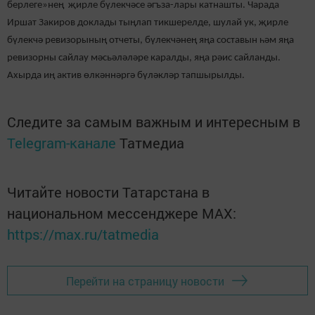
берлеге»нең җирле бүлекчәсе әгъза-лары катнашты. Чарада
Иршат Закиров доклады тыңлап тикшерелде, шулай ук, җирле
бүлекчә ревизорының отчеты, бүлекчәнең яңа составын һәм яңа
ревизорны сайлау мәсьәләләре каралды, яңа рәис сайланды.
Ахырда иң актив өлкәннәргә бүләкләр тапшырылды.
Следите за самым важным и интересным в
Telegram-канале
Татмедиа
Читайте новости Татарстана в
национальном мессенджере MАХ:
https://max.ru/tatmedia
Перейти на страницу новости