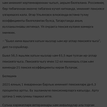
һәм иминият кертемнәреннән чыгып, аерым билгеләнә. Россиянең
бер төбәгеннән икенче төбәгенә күчеп киткәндә, иминият пенсиясе
үзгәрешсез кала. Әгәр Ульяновск өлкәсендә өстәмә түләү
коэффициенты билгеләнгән булса, Татарстанда аның
кулланылмавы ихтимал. Ул очракта пенсия күләме кимергә
мөмкин.
– “Быел ничә яшьтәге хатын-кызлар һәм ир-атлар пенсиягә чыга”,
дип тә сорыйлар.
Быел 56,5 яшьлек хатын-кызлар һәм 61,5 яше тулган ир-атлар
пенсиягә чыга. Пенсиягә чыгу өчен 12 ел минималь стаж һәм
кимендә 21 пенсия коэффициенты кирәк булачак.
Белешмә
2021 елның 1 январеннан барлык иминият пенсияләре дә 6,3
процентка артты. Бу эшләмәүче пенсионерларга кагылды. Арту
уртача 1 мең сумны тәшкил итте.
Сугыш хәрәкәтләре ветераннары һәм инвалидлар ала торган