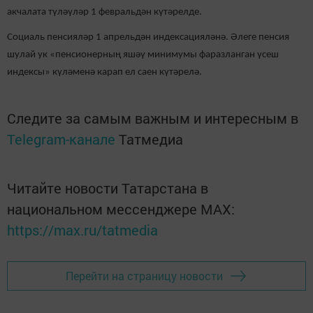
акчалата түләүләр 1 февральдән күтәрелде.
Социаль пенсияләр 1 апрельдән индексацияләнә. Әлеге пенсия
шулай ук «пенсионерның яшәү минимумы фаразланган үсеш
индексы» күләменә карап ел саен күтәрелә.
Следите за самым важным и интересным в
Telegram-канале
Татмедиа
Читайте новости Татарстана в
национальном мессенджере MАХ:
https://max.ru/tatmedia
Перейти на страницу новости