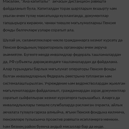
Мәсәлән, “Ана капиталы” акчасын дистанцион рәвештә
файдаланып була. Капиталдан торак шартларын яхшырту һәм
укыган өчен түләү максатында кулланганда, документлар
тапшырырга кирәкми, чөнки тиешле мәгълүматларны Пенсия
фонды белгечләре үзләре соратып ала.
Шулай ук, сәламәтлекләре чикле гражданнарга хезмәт күрсәтү дә
Пенсия фондының территориаль органнары өчен аеруча
әһәмиятле. Бүгенге көндә инвалидлар федераль ташламалардан
да, РФ субъекты дәрәҗәсендәге ташламалардан да файдалана.
Алар турындагы барлык мәгълүмат операторы Пенсия фонды
булган инвалидларның Федераль реестрына тупланган һәм
системалаштырылган. Учреждение һәм ведомстволардан җыелган
мәгълүматлардан файдаланып, гражданнардан азрак документлар
соратып сыйфатлырак хезмәт күрсәтергә тырышабыз. Аларга да
инвалидлыклары тиешле службаларда расланган очракта, айлык
акчалата түләүгә гариза алмыйча, ягъни Пенсия фондына килмичә,
пенсияләре тулысынча проактив рәвештә исәпләнергә мөмкин.
Һәм безнең район буенча андый мисаллар бар да инде.