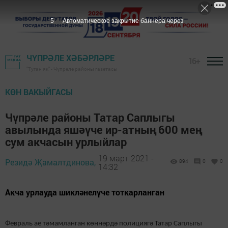
4
Автоматическое закрытие баннера через
ЧҮПРӘЛЕ ХӘБӘРЛӘРЕ
16+
"Туган як" - Чүпрәле районы газетасы
КӨН ВАКЫЙГАСЫ
Чүпрәле районы Татар Саплыгы
авылында яшәүче ир-атның 600 мең
сум акчасын урлыйлар
19 март 2021 -
Резидә Җамалтдинова,
894
0
0
14:32
Акча урлауда шикләнелүче тоткарланган
Февраль ае тәмамланган көннәрдә полициягә Татар Саплыгы