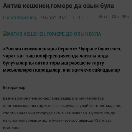
Актив кешенең гомере дә озын була
Гөлия Фәизова,
19 март 2021 - 11:11
681
0
0
«Россия пенсионерлары берлеге» Чүпрәле бүлегенең
чираттан тыш конференциясендә лаеклы ялда
булучыларны актив тормыш рәвешенә тарту
мәсьәләләрен карадылар, яңа җитәкче сайладылар
Ветераннар
Безнең район пенсионерлары федераль һәм төбәкара
программаларны тормышка ашыруда, шулай ук төрле мәдәни,
спорт чараларын үткәрүдә актив катнашалар. Бүгенге көндә
пенсионерларның җирле бүлекчәсе составында 433 әгъза
исәпләнә.