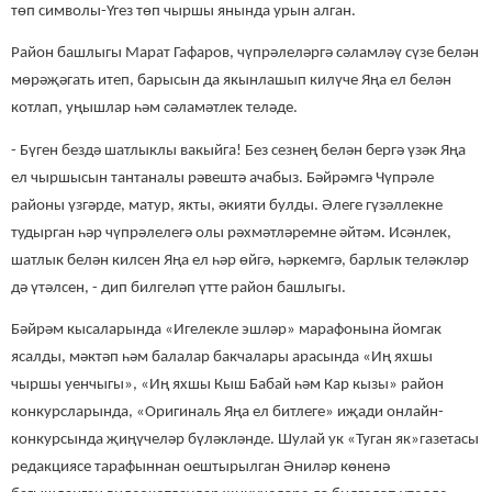
төп символы-Үгез төп чыршы янында урын алган.
Район башлыгы Марат Гафаров, чүпрәлеләргә сәламләү сүзе белән
мөрәҗәгать итеп, барысын да якынлашып килүче Яңа ел белән
котлап, уңышлар һәм сәламәтлек теләде.
- Бүген бездә шатлыклы вакыйга! Без сезнең белән бергә үзәк Яңа
ел чыршысын тантаналы рәвештә ачабыз. Бәйрәмгә Чүпрәле
районы үзгәрде, матур, якты, әкияти булды. Әлеге гүзәллекне
тудырган һәр чүпрәлелегә олы рәхмәтләремне әйтәм. Исәнлек,
шатлык белән килсен Яңа ел һәр өйгә, һәркемгә, барлык теләкләр
дә үтәлсен, - дип билгеләп үтте район башлыгы.
Бәйрәм кысаларында «Игелекле эшләр» марафонына йомгак
ясалды, мәктәп һәм балалар бакчалары арасында «Иң яхшы
чыршы уенчыгы», «Иң яхшы Кыш Бабай һәм Кар кызы» район
конкурсларында, «Оригиналь Яңа ел битлеге» иҗади онлайн-
конкурсында җиңүчеләр бүләкләнде. Шулай ук «Туган як»газетасы
редакциясе тарафыннан оештырылган Әниләр көненә