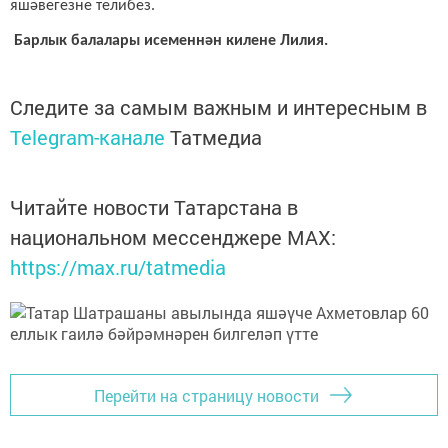
яшәвегезне телибез.
Барлык балалары исеменнән килене Лилия.
Следите за самым важным и интересным в
Telegram-канале
Татмедиа
Читайте новости Татарстана в
национальном мессенджере MАХ:
https://max.ru/tatmedia
Перейти на страницу новости