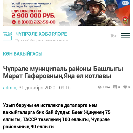
ЧҮПРӘЛЕ ХӘБӘРЛӘРЕ
16+
"Туган як" - Чүпрәле районы газетасы
КӨН ВАКЫЙГАСЫ
Чүпрәле муниципаль районы Башлыгы
Марат Гафаровның Яңа ел котлавы
admin,
31 декабрь 2020 - 09:15
1104
0
0
Узып баручы ел истәлекле даталарга һәм
вакыйгаларга бик бай булды: Бөек Җиңүнең 75
еллыгы, ТАССР төзелүнең 100 еллыгы, Чүпрәле
районының 90 еллыгы.