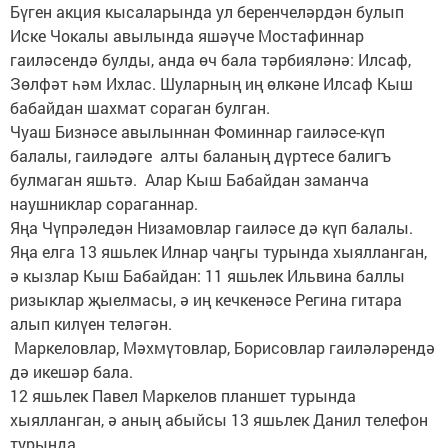
Бүген акция кысаларында ул беренчеләрдән булып
Иске Чокалы авылында яшәүче Мостафиннар
гаиләсендә булды, анда өч бала тәрбияләнә: Илсаф,
Зөлфәт һәм Ихлас. Шуларның иң өлкәне Илсаф Кыш
бабайдан шахмат сораган булган.
Чуаш Бизнәсе авылыннан Фоминнар гаиләсе-күп
балалы, гаиләдәге алты баланың дүртесе балигъ
булмаган яшьтә. Алар Кыш Бабайдан заманча
наушниклар сораганнар.
Яңа Чүпрәледән Низамовлар гаиләсе дә күп балалы.
Яңа елга 13 яшьлек Илнар чаңгы турында хыялланган,
ә кызлар Кыш Бабайдан: 11 яшьлек Ильвина баллы
ризыклар җыелмасы, ә иң кечкенәсе Регина гитара
алып килүен теләгән.
Маркеловлар, Мәхмүтовлар, Борисовлар гаиләләрендә
дә икешәр бала.
12 яшьлек Павел Маркелов планшет турында
хыялланган, ә аның абыйсы 13 яшьлек Данил телефон
турында.