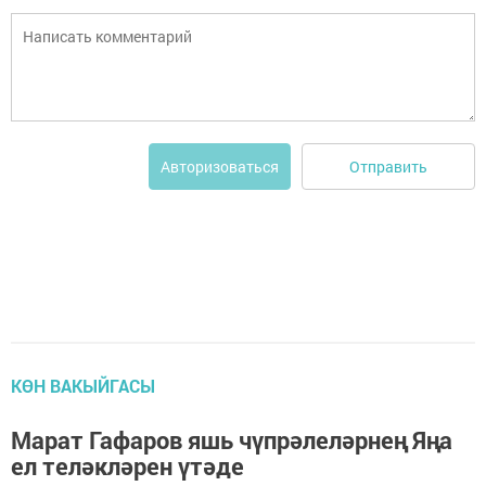
Отправить
Авторизоваться
КӨН ВАКЫЙГАСЫ
Марат Гафаров яшь чүпрәлеләрнең Яңа
ел теләкләрен үтәде