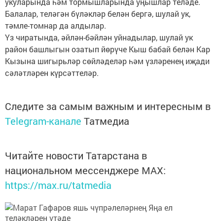
укуларында һәм тормышларында уңышлар теләде.
Балалар, теләгән бүләкләр белән бергә, шулай ук,
тәмле-томнар да алдылар.
Үз чиратында, әйлән-бәйлән уйнадылар, шулай ук
район башлыгын озатып йөрүче Кыш бабай белән Кар
Кызына шигырьләр сөйләделәр һәм үзләренең иҗади
сәләтләрен күрсәттеләр.
Следите за самым важным и интересным в
Telegram-канале
Татмедиа
Читайте новости Татарстана в
национальном мессенджере MАХ:
https://max.ru/tatmedia