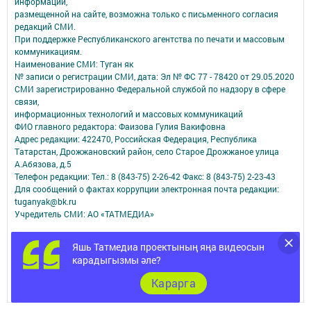
информации,
размещенной на сайте, возможна только с письменного согласия
редакций СМИ.
При поддержке Республиканского агентства по печати и массовым
коммуникациям.
Наименование СМИ: Туган як
№ записи о регистрации СМИ, дата: Эл № ФС 77 - 78420 от 29.05.2020
СМИ зарегистрированно Федеральной службой по надзору в сфере
связи,
информационных технологий и массовых коммуникаций
ФИО главного редактора: Фаизова Гулия Вакифовна
Адрес редакции: 422470, Российская Федерация, Республика
Татарстан, Дрожжановский район, село Старое Дрожжаное улица
А.Абязова, д.5
Телефон редакции: Тел.: 8 (843-75) 2-26-42 Факс: 8 (843-75) 2-23-43
Для сообщений о фактах коррупции электронная почта редакции:
tuganyak@bk.ru
Учредитель СМИ: АО «ТАТМЕДИА»
Антикоррупционная политика
Яшь Татмедиа проектының яңа видеосын
АО «ТАТМЕДИА» использует «cookie»
для персонализации сервисов и
карадыгызмы әле?
удобства пользователей сайтом.
Использование «cookie» можно отменить в настройках браузера.
Карарга
Политика конфиденциальности