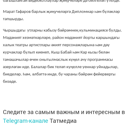
багышланган видеокотлаулар җиңүчеләре дә билгеләп үтелде.
Марат Гафаров барлык җиңүчеләргә Дипломнар һәм бүләкләр
тапшырды.
Чыршыдагы утларны кабызу бәйрәмнең кульминациясе булды.
Мәдәният хезмәткәрләре, район мәдәният йорты каршындагы
халык театры артистлары әкият персонажларына һәм дәү
курчаклар булып киенеп, Кыш Бабай һәм Кар кызы белән
тамашачылар өчен онытылмаслык күңел ачу программасы
әзерләгән иде. Балалар бик теләп күңелле уеннар уйнадылар,
биеделәр.
Һәм, әлбәттә инде, бу чараны бәйрәм фейервергы
бизәде.
Следите за самым важным и интересным в
Telegram-канале
Татмедиа