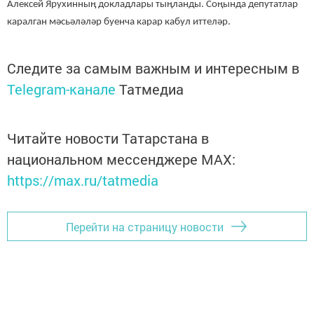
Алексей Ярухинның докладлары тыңланды. Соңында депутатлар
каралган мәсьәләләр буенча карар кабул иттеләр.
Следите за самым важным и интересным в
Telegram-канале
Татмедиа
Читайте новости Татарстана в
национальном мессенджере MАХ:
https://max.ru/tatmedia
Перейти на страницу новости