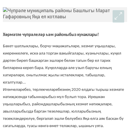
Хөрмәтле чүпрәлеләр һәм районыбыз кунаклары!
Бәхет-шатлыклары, борчу-мәшәкатьләре, хезмәт уңышлары,
киеренкелеге, искә ала торган вакыйгалары, куанычлары, күңел
дәртен биреп башкарган эшләре белән тагын бер ел тарих
битләренә кереп бара. Күңелләрдә әле узып баручы елның
хатирәләре, онытылмас җылы истәлекләре, табышлар,
югалтулар...
Игенчеләребез, терлекчеләребезнең 2020 елдагы тырыш хезмәте
нәтиҗәсендә табыннарыбыз мул булып тора. Ирешкән
уңышларыбыз, райондашларыбызның хезмәт нәтиҗәләре,
авылларыбызда барган төзелешләр, юлларыбызның
төзекләндерелүе, бергәләп эшли белүебез Яңа елга аяк баскан бу
сәгатьләрдә, туасы көнгә өмет-теләкләр, ышаныч уята.