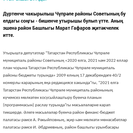
Дүртенче чакырылыш Чүпрәле районы Советының бу
елдагы соңгы - бишенче утырышы булып үтте. Аның
эшенә район Башлыгы Марат Гафаров җитәкчелек
итте.
Утырышта депутатлар “Татарстан Республикасы Чүпрәле
муниципаль районы Советының «2020 елга, 2021 һәм 2022 еллар
план чорына Татарстан Республикасы Чүпрәле муниципаль
районы бюджеты турында» 2009 елның 17 декабрендәге 40/2
номерлы карарының яңа редакциясе хакында”гы, “2021 елга
Татарстан Республикасы Чүпрәле муниципаль районының
күчемсез мөлкәтен хосусыйлаштыру буенча планын
(программасын) раслау турында”гы мәсьәләләрне карап
тикшерде.
Әлеге мәсьәләләр буенча район финанс-бюджет
палатасы рәисе А. Рәкыйповның, җир һәм мөлкәти мөнәсәбәтләр
палатасы рәисе И. Әбдриевның, район башлыгы урынбасары