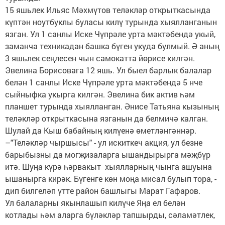
15 яшьлек Ильяс Мәхмүтов теләкләр открыткасында
күптән ноутбуклы буласы килү турында хыялланганын
язган. Ул 1 санлы
Иске Чүпрәле урта мәктәбендә укый,
заманча техникадан башка бүген укуда булмый. Ә аның
3 яшьлек сеңлесен чын самокатта йөрисе килгән.
Эвелина Борисовага 12 яшь. Ул быел барлык балалар
белән 1 санлы Иске Чүпрәле урта мәктәбендә 5 нче
сыйныфка укырга килгән. Эвелина бик актив һәм
планшет турында хыялланган. Әнисе Татьяна кызының
теләкләр открыткасына язганын да белмичә калган.
Шулай да Кыш бабайның килүенә өметләнгәннәр.
–"Теләкләр чыршысы" - ул искиткеч акция, ул безне
барыбызны да могҗизаларга ышандырырга мәҗбүр
итә. Шуңа күрә һәрвакыт хыялларның чынга ашуына
ышанырга кирәк. Бүгенге көн моңа мисал булып тора, -
дип билгеләп үтте район башлыгы Марат Гафаров.
Ул балаларны якынлашып килүче Яңа ел белән
котлады һәм аларга бүләкләр тапшырды, сәламәтлек,