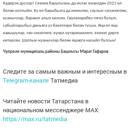
Кадерле дуслар! Сезнең барыгызны да ихлас күңелдән 2021 ел
белән котлыйм. Бу ел барыбызга да иминлек, саулык-сәламәтлек,
куанычлар, бәрәкәт алып килсен. Гаиләләребез тигез булып,
сабыйларыбыз дөньяга үз бәхетләре белән тусын. Яңа ел яңа
кавышулар, тән сихәтлеге, күңел күтәренкелеге, хезмәт дәрте
китерсен. Шатлык-куанычлар белән яшәргә насыйп булсын!
Чүпрәле муниципаль районы Башлыгы Марат Гафаров
Следите за самым важным и интересным в
Telegram-канале
Татмедиа
Читайте новости Татарстана в
национальном мессенджере MАХ:
https://max.ru/tatmedia