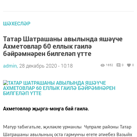
ШӘХЕСЛӘР
Татар Шатрашаны авылында яшәүче
Ахметовлар 60 еллык гаилә
бәйрәмнәрен билгеләп үтте
admin,
28 декабрь 2020 - 10:18
1652
0
0
Ахметовлар җырга-моңга бай гаилә.
Матур табигатьле, җиләкле урманлы Чүпрәле районы Татар
Шатрашаны авылының оста гармунчы егете әтиебез Вазыйх