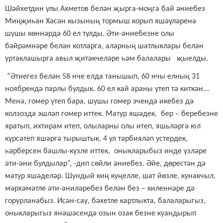
Шәйхетдин улы Ахметов белән җырга-моңга бай әниебез
Миңҗиһан Хәсән кызының тормыш корып яшәүләренә
шушы көннәрдә 60 ел тулды. Әти-әниебезне олы
бәйрәмнәре белән котларга, аларның шатлыклары белән
уртаклашырга авыл җитәкчеләре һәм балалары җыелды.
“Әтиегез белән 58 нче елда танышып, 60 нчы елның 31
ноябрендә парлы булдык. 60 ел кай араны үтеп тә киткән...
Менә, гомер үтеп бара, шушы гомер эчендә икебез дә
колзозда эшләп гомер иттек. Матур яшәдек, бер – беребезне
яратып, ихтирам итеп, олыларны олы итеп, яшьләргә юл
күрсәтеп яшәргә тырыштык. 4 ул тәрбияләп устердек,
һәрберсен башлы-күзле иттек, оныкларыбыз инде үзләре
әти-әни булдылар”, -дип сөйли әниебез. Әйе, дөрестән дә
матур яшәделәр. Шундый киң куңелле, шат йөзле, кунакчыл,
мәрхәмәтле әти-әниләребез белән без – киленнәре дә
горурланабыз. Исән-сау, бәхетле картлыкта, балаларыгыз,
оныкларыгыз янәшәсендә озын озак безне куандырып