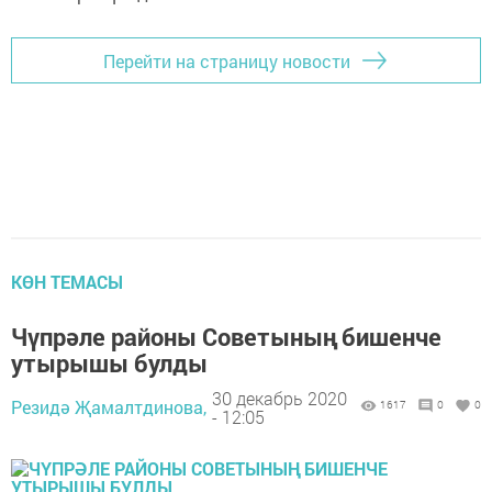
Перейти на страницу новости
КӨН ТЕМАСЫ
Чүпрәле районы Советының бишенче
утырышы булды
30 декабрь 2020
Резидә Җамалтдинова,
1617
0
0
- 12:05