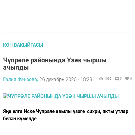
КӨН ВАКЫЙГАСЫ
Чүпрәле районында Үзәк чыршы
ачылды
Гөлия Фәизова,
26 декабрь 2020 - 18:28
1062
0
0
Яңа елга Иске Чүпрәле авылы үзәге сихри, якты утлар
белән күмелде.