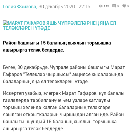
Гөлия Фәизова,
30 декабрь 2020 - 22:15
559
0
0
Район башлыгы 15 баланың хыялын тормышка
ашырырга теләк белдерде.
Бүген, 30 декабрьдә, Чүпрәле районы башлыгы Марат
Гафаров "Теләкләр чыршысы" акциясе кысаларында
балаларның яңа ел теләкләрен үтәде.
Искәртеп узабыз, элегрәк Марат Гафаров күп балалы
гаиләләрдә тәрбияләнүче һәм үзләре катлаулы
тормыш хәлендә калган балаларның теләкләре
язылган открыткаларын чыршыдан алган иде. Район
башлыгы шундый 15 баланың хыялын тормышка
ашырырга теләк белдерде.