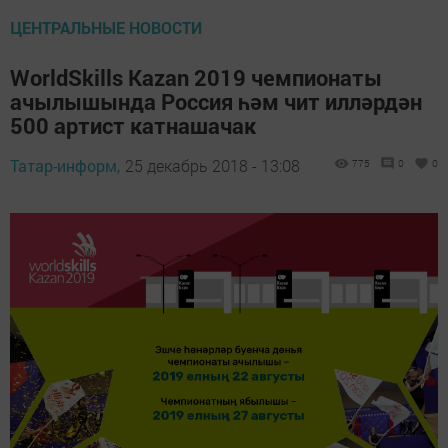
ЦЕНТРАЛЬНЫЕ НОВОСТИ
WorldSkills Kazan 2019 чемпионаты
ачылышында Россия һәм чит илләрдән
500 артист катнашачак
Татар-информ,
25 декабрь 2018 - 13:08
775
0
0