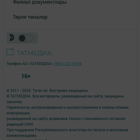
Филиал документлары
Төрле темалар
Телефон АО «ТАТМЕДИА»:
(843) 222 09 84
16+
© 2011 - 2026. Туган як. Все права защищены.
© ТАТМЕДИА. Все материалы, размещенные на сайте, защищены
законом.
Перепечатка, воспроизведение и распространение в любом объеме
информации,
размещенной на сайте, возможна только с письменного согласия
редакций СМИ.
При поддержке Республиканского агентства по печати и массовым
коммуникациям.