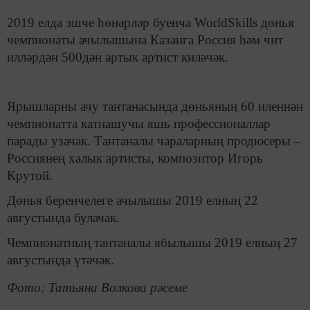
2019 елда эшче һөнәрләр буенча WorldSkills дөнья
чемпионаты ачылышына Казанга Россия һәм чит
илләрдән 500дән артык артист киләчәк.
Ярышларны ачу тантанасында дөньяның 60 иленнән
чемпионатта катнашучы яшь профессионаллар
парады узачак. Тантаналы чараларның продюсеры –
Россиянең халык артисты, композитор Игорь
Крутой.
Дөнья беренчелеге ачылышы 2019 елның 22
августында булачак.
Чемпионатның тантаналы ябылышы 2019 елның 27
августында үтәчәк.
Фото: Татьяна Волкова рәсеме