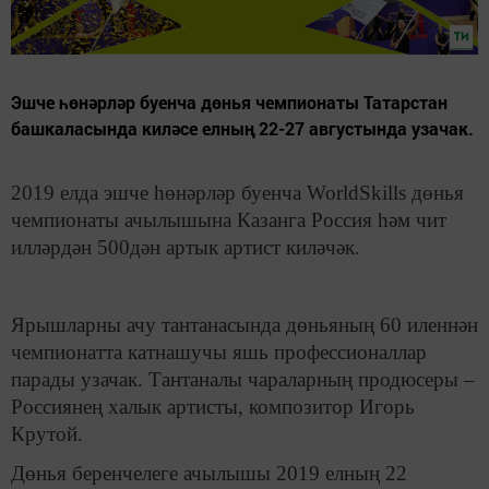
Эшче һөнәрләр буенча дөнья чемпионаты Татарстан
башкаласында киләсе елның 22-27 августында узачак.
2019 елда эшче һөнәрләр буенча WorldSkills дөнья
чемпионаты ачылышына Казанга Россия һәм чит
илләрдән 500дән артык артист киләчәк.
Ярышларны ачу тантанасында дөньяның 60 иленнән
чемпионатта катнашучы яшь профессионаллар
парады узачак. Тантаналы чараларның продюсеры –
Россиянең халык артисты, композитор Игорь
Крутой.
Дөнья беренчелеге ачылышы 2019 елның 22