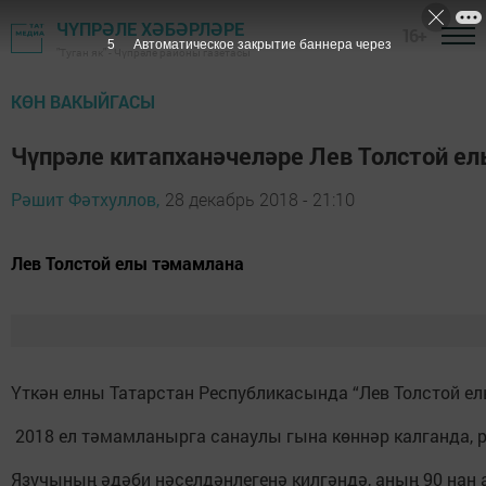
ЧҮПРӘЛЕ ХӘБӘРЛӘРЕ
16+
4
Автоматическое закрытие баннера через
"Туган як" - Чүпрәле районы газетасы
КӨН ВАКЫЙГАСЫ
Чүпрәле китапханәчеләре Лев Толстой е
Рәшит Фәтхуллов,
28 декабрь 2018 - 21:10
Лев Толстой елы тәмамлана
Үткән елны Татарстан Республикасында “Лев Толстой е
2018 ел тәмамланырга санаулы гына көннәр калганда, р
Язучының әдәби нәселдәнлегенә килгәндә, аның 90 нан 