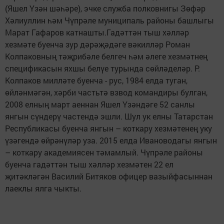
(Яшел Үзән шәһәре), эчке служба полковнигы Зөфәр
Хәлиуллин һәм Чүпрәле муниципаль районы башлыгы
Марат Гафаров катнашты.Гадәттән тыш хәлләр
хезмәте буенча зур дәрәҗәдәге вәкилләр Роман
Колпаковның тәҗрибәле белгеч һәм әлеге хезмәтнең
спецификасын яхшы белүе турында сөйләделәр. Р.
Колпаков милләте буенча - рус, 1984 елда туган,
өйләнмәгән, хәрби частьтә взвод командиры булган,
2008 елның март аеннан Яшел Үзәндәге 52 санлы
янгын сүндерү частендә эшли. Шул ук елны Татарстан
Республикасы буенча янгын – коткару хезмәтенең уку
үзәгендә өйрәнүләр уза. 2015 елда Ивановодагы янгын
– коткару академиясен тәмамлый. Чүпрәле районы
буенча гадәттән тыш хәлләр хезмәтен 22 ел
җитәкләгән Василий Битяков офицер вазыйфасыннан
лаеклы ялга чыкты.