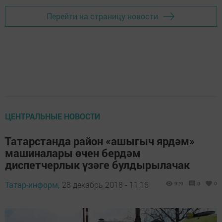
Перейти на страницу новости
ЦЕНТРАЛЬНЫЕ НОВОСТИ
Татарстанда район «ашыгыч ярдәм»
машиналары өчен бердәм
диспетчерлык үзәге булдырылачак
Татар-информ,
28 декабрь 2018 - 11:16
929
0
0