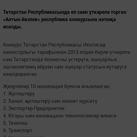
Татарстан Республикасында ел саен үткәрелә торган
«Алтын йөзлек» республика конкурсына нәтиҗә
ясалды.
Конкурс Татарстан Республикасы Икътисад
министрлыгы тарафыннан 2013 елдан бирле үткәрелә
һәм Татарстанда бизнесны үстерүгә, эшкуарлык
эшчәнлегенең абруен һәм эшкуар статусын күтәрүгә
юнәлдерелгән.
Җиңүчеләр 10 номинация буенча ачыкланган.
1. Җитештерү
2. Хәләл: җитештерү һәм хезмәт күрсәтү
3. Экспортер-Предприятие
4. Югары һәм инновацион технологияләр өлкәсе
5. Төзелеш
6. Транспорт