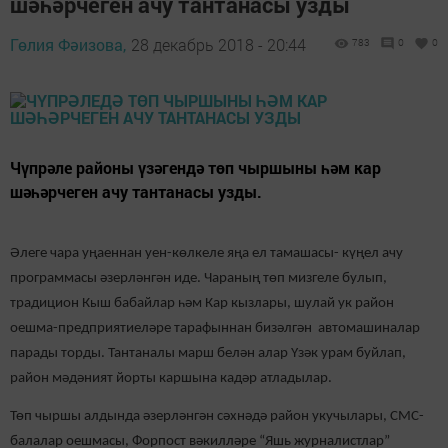
шәһәрчеген ачу тантанасы узды
Гөлия Фәизова,
28 декабрь 2018 - 20:44
783
0
0
Чүпрәле районы үзәгендә төп чыршыны һәм кар
шәһәрчеген ачу тантанасы узды.
Әлеге чара уңаеннан уен-көлкеле яңа ел тамашасы- күңел ачу
программасы әзерләнгән иде. Чараның төп мизгеле булып,
традицион Кыш бабайлар һәм Кар кызлары, шулай ук район
оешма-предприятиеләре тарафыннан бизәлгән автомашиналар
парады торды. Тантаналы марш белән алар Үзәк урам буйлап,
район мәдәният йорты каршына кадәр атладылар.
Төп чыршы алдында әзерләнгән сәхнәдә район укучылары, СМС-
балалар оешмасы, Форпост вәкилләре “Яшь журналистлар”