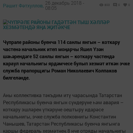
26 декабрь 2018 -
Рәшит Фәтхуллов,
803
0
0
08:05
Чүпрәле районы буенча 114 санлы янгын – коткару
частенә начальник итеп моңарчы Яшел Үзән
шәһәрендәге 52 санлы янгын – коткару частендә
караул начальнигы ярдәмчесе булып хезмәт иткән эчке
служба прапорщигы Роман Николаевич Колпаков
билгеләнде.
Аны коллективка тәкъдим итү чарасында Татарстан
Республикасы буенча янгын сүндерүне һәм авария –
коткару эшләрен үткәрүне оештыру идарәсе
начальнигы, эчке служба полковнигы Константин
Чанышев, Татарстан Республикасы буенча янгынга
каршы федераль хезмәтнең 8 нче отряды начальнигы