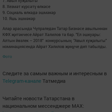
7. Авыл хуҗалыгы
8. Хезмәт күрсәтү өлкәсе
9. Социаль өлкәдә эшмәкәр
10. Яшь эшмәкәр
Алар арасында Чүпрәледән Татар Бизнәсе авылыннан
КФХ җитәкчесе Айрат Хәлилов та бар. "Ел эшкуары:
Алтын йөзлек – 2018" конкурсының "Авыл хуҗалыгы"
номинациясендә Айрат Хәлилов җиңүче дип табылды.
Фото
Следите за самым важным и интересным в
Telegram-канале
Татмедиа
Читайте новости Татарстана в
национальном мессенджере MАХ: