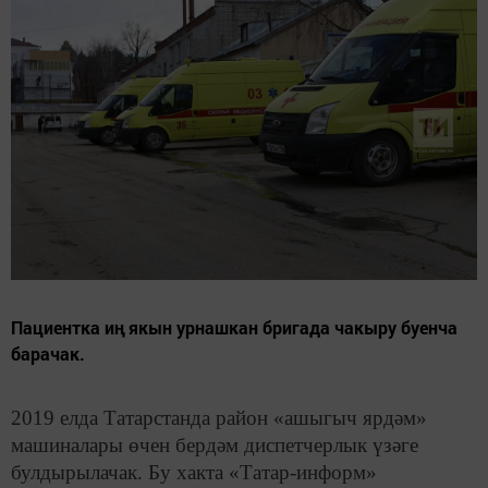
Пациентка иң якын урнашкан бригада чакыру буенча
барачак.
2019 елда Татарстанда район «ашыгыч ярдәм»
машиналары өчен бердәм диспетчерлык үзәге
булдырылачак. Бу хакта «Татар-информ»