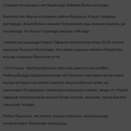
түгәрәге әгъзалары һәм башкалар бәйрәм белән котлады.
Билгеле төп Яңа ел котлавын район башлыгы Марат Гафаров
җиткерде. Аның белән сәхнәгә Чүпрәленең яшь вәкиле Камиль дә
күтәрелде. Ул яңа ел турында шигыр
ь
сөйләде.
Үзенең чыгышында Марат Гафаров чүпрәлеләр өчен 2018 елның
уңышлы булуын билгеләде. Күп кенә со
циаль
мөһим об
ъ
ектлар,
юллар төзелүен билгеләп үтте.
-2019 елны -Җитештерүне үстерү елы дип игълан итәбез.
Районыбызда предприятиеләр күп булсын. Һәр кеше иртән эшкә
чыгып китәргә һәм кичен гаиләсе янына кайтсын өчен эш
урыннары булдыруны тормышка ашырырга кирәк,-диде ул. Марат
Гафаров чүпрәлеләрне яңа ел белән котлап, исәнлек, гаилә бәхете,
уңышлар теләде.
Район башлыгы иң матур чыршы уенчыгы конкурсында
җиңүчеләргә бүләкләр тапшырды.