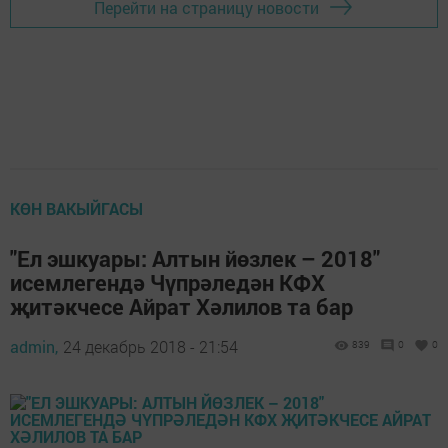
Перейти на страницу новости
КӨН ВАКЫЙГАСЫ
"Ел эшкуары: Алтын йөзлек – 2018"
исемлегендә Чүпрәледән КФХ
җитәкчесе Айрат Хәлилов та бар
admin,
24 декабрь 2018 - 21:54
839
0
0