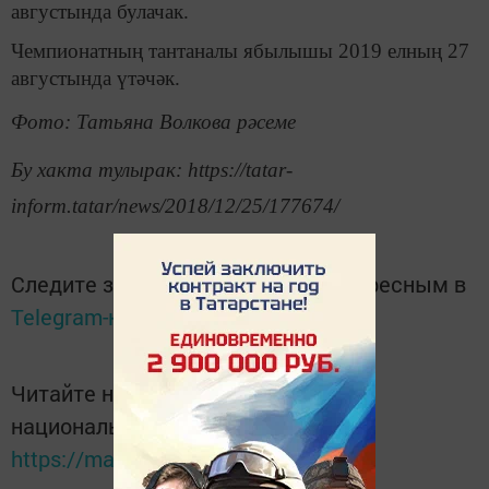
августында булачак.
Чемпионатның тантаналы ябылышы 2019 елның 27
августында үтәчәк.
Фото: Татьяна Волкова рәсеме
Бу хакта тулырак: https://tatar-
inform.tatar/news/2018/12/25/177674/
Следите за самым важным и интересным в
Telegram-канале
Татмедиа
Читайте новости Татарстана в
национальном мессенджере MАХ:
https://max.ru/tatmedia