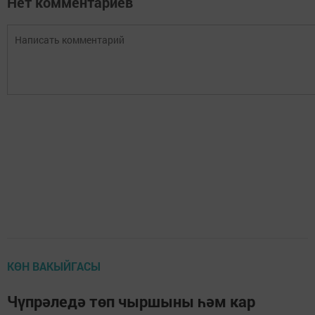
Нет комментариев
КӨН ВАКЫЙГАСЫ
Чүпрәледә төп чыршыны һәм кар