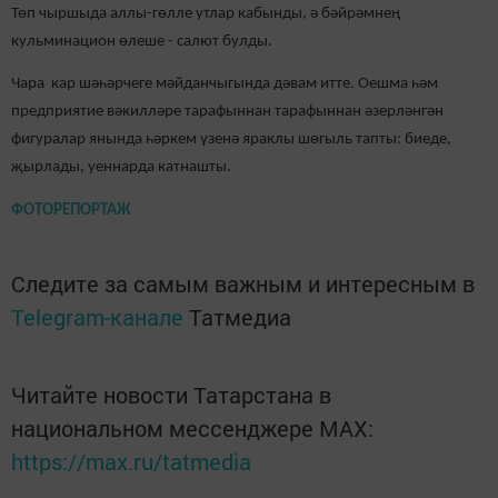
Төп чыршыда аллы-гөлле утлар кабынды, ә бәйрәмнең
кульминацион өлеше - салют булды.
Чара кар шәһәрчеге мәйданчыгында дәвам итте. Оешма һәм
предприятие вәкилләре тарафыннан тарафыннан әзерләнгән
фигуралар янында һәркем үзенә яраклы шөгыль тапты: биеде,
җырлады, уеннарда катнашты.
ФОТОРЕПОРТАЖ
Следите за самым важным и интересным в
Telegram-канале
Татмедиа
Читайте новости Татарстана в
национальном мессенджере MАХ:
https://max.ru/tatmedia