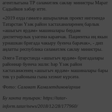
агентлыгына ТР сәламәтлек саклау министры Марат
Садыйков хәбәр итте.
«2019 елда гамәлгә ашырылачак проект нигезендә
Татарстан Үзәк район хастаханәләренең барлык
«ашыгыч ярдәм» машиналары бердәм
диспетчерлык үзәгенә караячак. Пациентка иң якын
урнашкан бригада чакыру буенча барачак», - дип
аңлатты республика сәламәтлек саклау министры.
Әлегә Татарстанда «ашыгыч ярдәм» бригадалары
районнар буенча эшли: һәр Үзәк район
хастаханәсенең «ашыгыч ярдәм» машиналары бары
тик үз районына гына хезмәт күрсәтә.
Фото: Салават Камалетдинов/архив
Бу хакта тулырак: https://tatar-
inform.tatar/news/2018/12/28/177960/