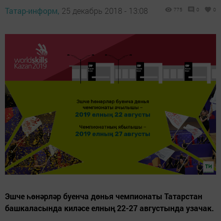
Татар-информ,
25 декабрь 2018 - 13:08
775
0
0
Эшче һөнәрләр буенча дөнья чемпионаты Татарстан
башкаласында киләсе елның 22-27 августында узачак.