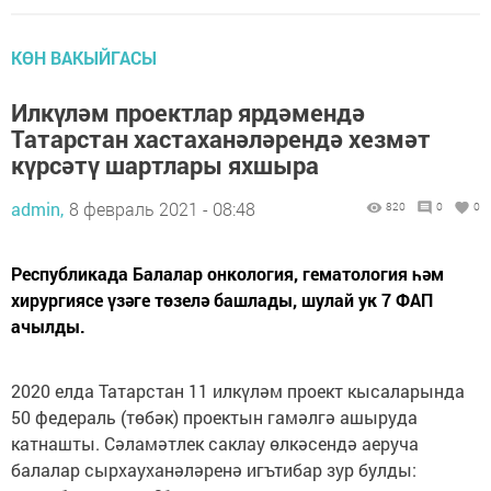
КӨН ВАКЫЙГАСЫ
Илкүләм проектлар ярдәмендә
Татарстан хастаханәләрендә хезмәт
күрсәтү шартлары яхшыра
admin,
8 февраль 2021 - 08:48
820
0
0
Республикада Балалар онкология, гематология һәм
хирургиясе үзәге төзелә башлады, шулай ук 7 ФАП
ачылды.
2020 елда Татарстан 11 илкүләм проект кысаларында
50 федераль (төбәк) проектын гамәлгә ашыруда
катнашты. Сәламәтлек саклау өлкәсендә аеруча
балалар сырхауханәләренә игътибар зур булды: