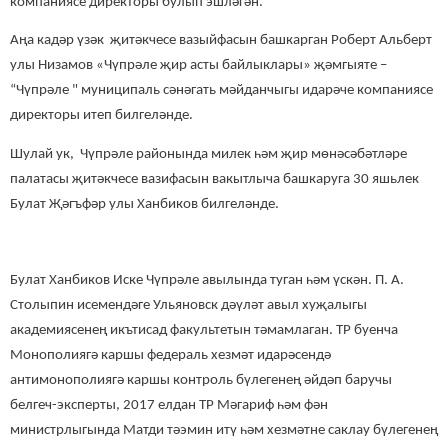
компаниясе директоры булып эшләгән.
Аңа кадәр үзәк җитәкчесе вазыйфасын башкарган Роберт Альберт
улы Низамов «Чүпрәле җир асты байлыклары» җәмгыяте –
“Чүпрәле " муниципаль сәнәгать мәйданчыгы идарәче компаниясе
директоры итеп билгеләнде.
Шулай ук, Чүпрәле районында милек һәм җир мөнәсәбәтләре
палатасы җитәкчесе вазифасын вакытлыча башкаруга 30 яшьлек
Булат Җәгъфәр улы Ханбиков билгеләнде.
Булат Ханбиков Иске Чүпрәле авылында туган һәм үскән. П. А.
Столыпин исемендәге Ульяновск дәүләт авыл хуҗалыгы
академиясенең икътисад факультетын тәмамлаган. ТР буенча
Монополиягә каршы федераль хезмәт идарәсендә
антимонополиягә каршы контроль бүлегенең әйдәп баручы
белгеч-эксперты, 2017 елдан ТР Мәгариф һәм фән
министрлыгында Матди тәэмин итү һәм хезмәтне саклау бүлегенең