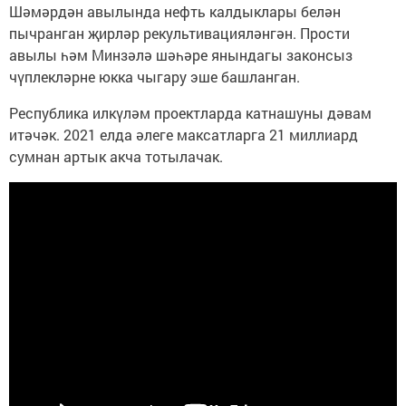
Шәмәрдән авылында нефть калдыклары белән
пычранган җирләр рекультивацияләнгән. Прости
авылы һәм Минзәлә шәһәре янындагы законсыз
чүплекләрне юкка чыгару эше башланган.
Республика илкүләм проектларда катнашуны дәвам
итәчәк. 2021 елда әлеге максатларга 21 миллиард
сумнан артык акча тотылачак.