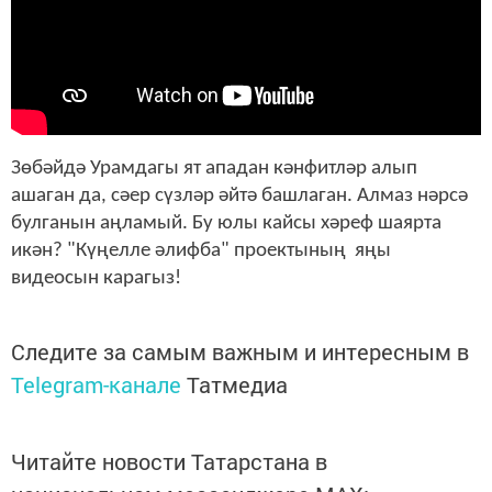
Зөбәйдә Урамдагы ят ападан кәнфитләр алып
ашаган да, сәер сүзләр әйтә башлаган. Алмаз нәрсә
булганын аңламый. Бу юлы кайсы хәреф шаярта
икән? "Күңелле әлифба" проектының яңы
видеосын карагыз!
Следите за самым важным и интересным в
Telegram-канале
Татмедиа
Читайте новости Татарстана в