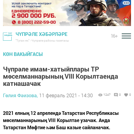
ЧҮПРӘЛЕ ХӘБӘРЛӘРЕ
16+
"Туган як" - Чүпрәле районы газетасы
КӨН ВАКЫЙГАСЫ
Чүпрәле имам-хатыйплары ТР
мөселманнарының VIII Корылтаенда
катнашачак
Гөлия Фәизова,
11 февраль 2021 - 14:30
1247
0
0
2021 елның 12 апрелендә Татарстан Республикасы
мөселманнарының VIII Корылтае узачак. Анда
Татарстан Мөфтие һәм Баш казые сайланачак.