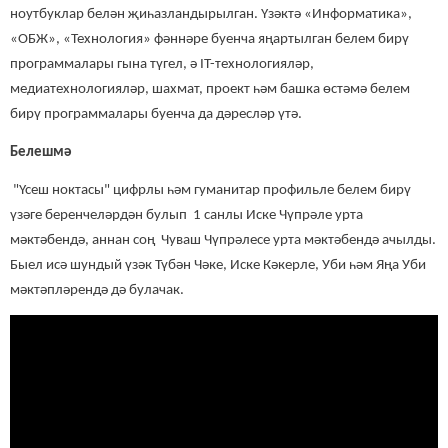
ноутбуклар белән җиһазландырылган. Үзәктә «Информатика»,
«ОБЖ», «Технология» фәннәре буенча яңартылган белем бирү
программалары гына түгел, ә IT-технологияләр,
медиатехнологияләр, шахмат, проект һәм башка өстәмә белем
бирү программалары буенча да дәресләр үтә.
Белешмә
"Үсеш ноктасы" цифрлы һәм гуманитар профильле белем бирү
үзәге беренчеләрдән булып 1 санлы Иске Чүпрәле урта
мәктәбендә, аннан соң Чуваш Чүпрәлесе урта мәктәбендә ачылды.
Быел исә шундый үзәк Түбән Чәке, Иске Кәкерле, Уби һәм Яңа Уби
мәктәпләрендә дә булачак.