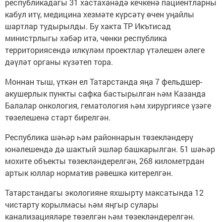
республикадагы 31 хастаханәдә кечкенә пациентларны
кабул итү, медицина хезмәте күрсәтү өчен уңайлы
шартлар тудырылды. Бу хакта ТР Икътисад
министрлыгы хәбәр итә, чөнки республика
территориясендә илкүләм проектлар үтәлешен әлеге
дәүләт органы күзәтеп тора.
Моннан тыш, үткән ел Татарстанда яңа 7 фельдшер-
акушерлык пункты сафка бастырылган һәм Казанда
Балалар онкология, гематология һәм хирургиясе үзәге
төзелешенә старт бирелгән.
Республика шәһәр һәм районнарын төзекләндерү
юнәлешендә дә шактый эшләр башкарылган. 51 шәһәр
мохите объекты төзекләндерелгән, 268 километрдан
артык юллар норматив рәвешкә китерелгән.
Татарстандагы экологияне яхшырту максатында 12
чистарту корылмасы һәм яңгыр сулары
канализацияләре төзелгән һәм төзекләндерелгән.