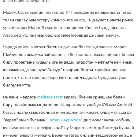
алып баруны күздә тота.
Махсус бастырылган плакатлар ТР Президенты каршындагы Татар
телен саклау һәм үстерү комиссиясе рәисе, ТР Дәүләт Советы рәисе
урынбасары Марат Әхмәтов теләктәшлеге белән булдырылган.
Алар республиканың барлык мәчетләрендә дә урын алачак.
Чарада район мөхтәсибәтенең дәгъват булеге җитәкчесе Марат
Шәйдуллов имам-хатыйпларны «Бер көндә намазга өйрән» белем
бирү проектына кушылырга өндәде. Татарстан мөфтияте һәм аның
карамагында эшләүче “Хозур” нәшрият йорты тарафыннан яңа
проект – татар телендә беренче онлайн-мәдрәсә булдырылуын
билгеләп үтте.
Онлайн-мәдрәсә
medrese.tatar
адресы буенча урнашкан белем
бирү платформасында эшли. Мәдрәсәдә шулай ук iOS һәм Android
базасындагы смартфоннар өчен эшләнгән махсус кушымта аша да
“кереп” укып булачак.
“Татар мәдрәсәсе”
дип исемләнгән мобиль
кушымтаны кесә телефонына Play Маркет һәм App Store-да бушлай
күчереп алырга мөмкин. Беренче татар онлайн-мәдрәсәсенең эше