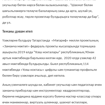
укучылар б
өтен
нәрсә белән кызыксыналар.
. “Шахмат белән
шөгыльләнергә теләүче балаларның саны да арта, шулай ук,
роботлар ясау, төрле проектлар булдырырга теләүчеләр дә бар”,
ди ул.
Теманы дәвам итеп
Үзәкләрне булдыру Татарстанда «Мәгариф» милли проектының
«Заманча мәктәп» федераль проекты кысаларында тормышка
ашырыла.2019 елда "Үсеш нокталары" республиканың 90нан
артык мәктәбендә барлыкка килгән иде, 2020 елда үзәкләр 42
авыл мәктәбендә булдырылды.
Быел республиканың 114
мәктәбендә «Үсеш ноктасы» цифрлы һәм гуманитар профильле
белем бирү үзәкләре ачылыр
,
дип көтелә.
Аның үзенчәлеге шунда ки, кабинет укучылар һәм педагоглар өчен
заманча приборлар һәм инструментлар: квадрокоптерлар,
беренче медицина ярдәме күрсәтү буенча мастер-класслар үткәрү
өчен манекеннар, виртуаль шлемнар, шахмат өстәлләре,