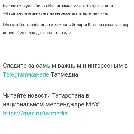
буенча сораулар белән Инстаграмда махсус булдырылган
@tatarmedrese аккаунтына мөрәҗәгать итәргә мөмкин.
Мөхтәсибәт тарафыннан имам-хатыйпларга Ватанны саклаучылар
көненә бүләкләр дә әзерләнгән иде.
Следите за самым важным и интересным в
Telegram-канале
Татмедиа
Читайте новости Татарстана в
национальном мессенджере MАХ:
https://max.ru/tatmedia