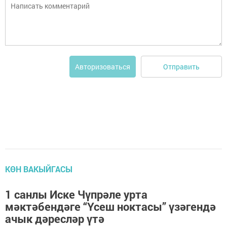
Отправить
Авторизоваться
КӨН ВАКЫЙГАСЫ
1 санлы Иске Чүпрәле урта
мәктәбендәге “Үсеш ноктасы” үзәгендә
ачык дәресләр үтә