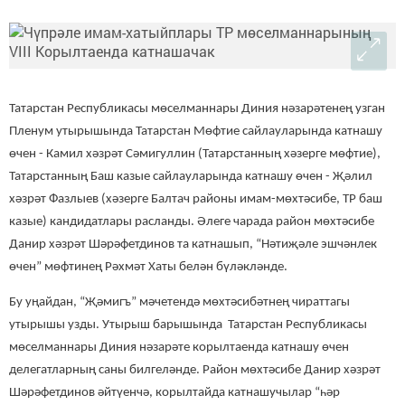
Татарстан Республикасы мөселманнары Диния нәзарәтенең узган
Пленум утырышында Татарстан Мөфтие сайлауларында катнашу
өчен - Камил хәзрәт Сәмигуллин (Татарстанның хәзерге мөфтие),
Татарстанның Баш казые сайлауларында катнашу өчен - Җәлил
хәзрәт Фазлыев (хәзерге Балтач районы имам-мөхтәсибе, ТР баш
казые) кандидатлары расланды. Әлеге чарада район мөхтәсибе
Данир хәзрәт Шәрәфетдинов та катнашып, “Нәтиҗәле эшчәнлек
өчен” мөфтинең Рәхмәт Хаты белән бүләкләнде.
Бу уңайдан, “Җәмигъ” мәчетендә мөхтәсибәтнең чираттагы
утырышы узды. Утырыш барышында Татарстан Республикасы
мөселманнары Диния нәзарәте корылтаенда катнашу өчен
делегатларның саны билгеләнде. Район мөхтәсибе Данир хәзрәт
Шәрәфетдинов әйтүенчә, корылтайда катнашучылар “һәр