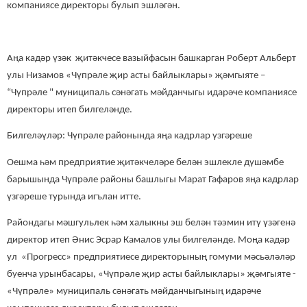
компаниясе директоры булып эшләгән.
Аңа кадәр үзәк җитәкчесе вазыйфасын башкарган Роберт Альберт
улы Низамов «Чүпрәле җир асты байлыклары» җәмгыяте –
“Чүпрәле " муниципаль сәнәгать мәйданчыгы идарәче компаниясе
директоры итеп билгеләнде.
Билгеләүләр: Чүпрәле районында яңа кадрлар үзгәреше
Оешма һәм предприятие җитәкчеләре белән эшлекле дүшәмбе
барышында Чүпрәле районы башлыгы Марат Гафаров яңа кадрлар
үзгәреше турында игълан итте.
Райондагы мәшгульлек һәм халыкны эш белән тәэмин итү үзәгенә
директор итеп Әнис Эсрар Камалов улы билгеләнде. Моңа кадәр
ул «Прогресс» предприятиесе директорының гомуми мәсьәләләр
буенча урынбасары, «Чүпрәле җир асты байлыклары» җәмгыяте -
«Чүпрәле» муниципаль сәнәгать мәйданчыгының идарәче