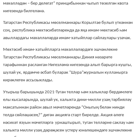
мәхәлләдән – бер делегат” принцибыннан чыгып төзелгән квота
нигезендә билгеләнә.
Татарстан Республикасы мөселманнары Корылтае булып үткәннән
соң, республика мөхтәсибәтләрендә дә яңа имам-мөхтәсиб һәм
авыллардагы мәхәлләләрдә имам-хатыйплар сайлаулары узачак.
Мөхтәсиб имам-хатыйпларга мәхәлләләрдәге эшчәнлекне
Татарстан Республикасы мөселманнары Диния нәзарәте
тарафыннан расланган Нигезләмә нигезендә алып барырга кушты,
шулай ук, ярдәмче әсбап буларак “Шура”журналын кулланырга
кирәклеген ассызыклады.
Утырыш барышында 2021-Туган телләр һәм халыклар бердәмлеге
елы кысаларында, шулай ук, халыкта дини-милли үзаң тәрбияләү
максатыннан район авыл мәчетләрендә “Оныгың белән нинди
телдә сөйләшәсең?” дигән акциягә старт бирелде. Акция әлеге
нәсихәт язуын мәчетләргә урнаштырып, туган телләрне саклау һәм
халыкта милли үзаң дәрәҗәсен үстерү юнәлешендәге эшчәнлекне