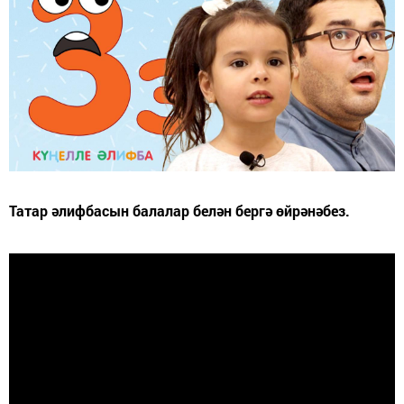
Татар әлифбасын балалар белән бергә өйрәнәбез.