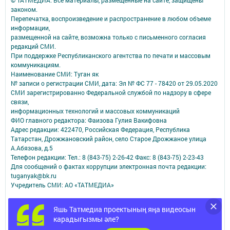
законом.
Перепечатка, воспроизведение и распространение в любом объеме
информации,
размещенной на сайте, возможна только с письменного согласия
редакций СМИ.
При поддержке Республиканского агентства по печати и массовым
коммуникациям.
Наименование СМИ: Туган як
№ записи о регистрации СМИ, дата: Эл № ФС 77 - 78420 от 29.05.2020
СМИ зарегистрированно Федеральной службой по надзору в сфере
связи,
информационных технологий и массовых коммуникаций
ФИО главного редактора: Фаизова Гулия Вакифовна
Адрес редакции: 422470, Российская Федерация, Республика
Татарстан, Дрожжановский район, село Старое Дрожжаное улица
А.Абязова, д.5
Телефон редакции: Тел.: 8 (843-75) 2-26-42 Факс: 8 (843-75) 2-23-43
Для сообщений о фактах коррупции электронная почта редакции:
tuganyak@bk.ru
Учредитель СМИ: АО «ТАТМЕДИА»
Антикоррупционная политика
Яшь Татмедиа проектының яңа видеосын
АО «ТАТМЕДИА» использует «cookie»
для персонализации сервисов и
карадыгызмы әле?
удобства пользователей сайтом.