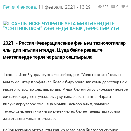
Гөлия Фәизова,
11 февраль 2021 - 13:29
832
0
0
2021 - Россия Федерациясендә фән һәм технологияләр
елы дип игълан ителде. Шуңа бәйле рәвештә
мәктәпләрдә төрле чаралар оештырыла
1 санлы Иске Чүпрәле урта мәктәбендәге "Үсеш ноктасы" санлы
һәм гуманитар профильле белем бирү үзәгендә ачык дәресләр һәм
мастер-класслар оештырылды.
Анда белем бирү учреждениеләре
җитәкчеләре, укытучылары, укучылары катнашты. Чарага
килүчеләр үзләре өчен яңа мөмкинлекләр ачып, заманча
технологик һәм гуманитар күнекмәләр белән таныштылар, яңа
алымнарны үзләштерделәр.
Район мәгариф методисты Илнур Мавзютов билгеләп үткәнчә,