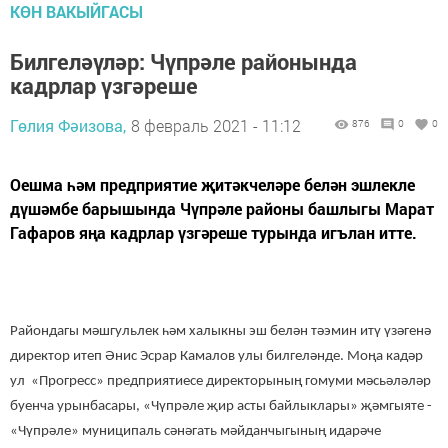
КӨН ВАКЫЙГАСЫ
Билгеләүләр: Чүпрәле районында
кадрлар үзгәреше
Гөлия Фәизова,
8 февраль 2021 - 11:12
876
0
0
Оешма һәм предприятие җитәкчеләре белән эшлекле
дүшәмбе барышында Чүпрәле районы башлыгы Марат
Гафаров яңа кадрлар үзгәреше турында игълан итте.
Райондагы мәшгульлек һәм халыкны эш белән тәэмин итү үзәгенә
директор итеп Әнис Эсрар Камалов улы билгеләнде. Моңа кадәр
ул «Прогресс» предприятиесе директорының гомуми мәсьәләләр
буенча урынбасары, «Чүпрәле җир асты байлыклары» җәмгыяте -
«Чүпрәле» муниципаль сәнәгать мәйданчыгының идарәче