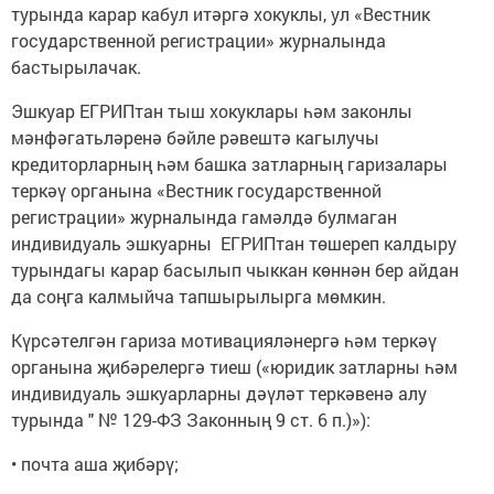
турында карар кабул итәргә хокуклы, ул «Вестник
государственной регистрации» журналында
бастырылачак.
Эшкуар ЕГРИПтан тыш хокуклары һәм законлы
мәнфәгатьләренә бәйле рәвештә кагылучы
кредиторларның һәм башка затларның гаризалары
теркәү органына «Вестник государственной
регистрации» журналында гамәлдә булмаган
индивидуаль эшкуарны ЕГРИПтан төшереп калдыру
турындагы карар басылып чыккан көннән бер айдан
да соңга калмыйча тапшырылырга мөмкин.
Күрсәтелгән гариза мотивацияләнергә һәм теркәү
органына җибәрелергә тиеш («юридик затларны һәм
индивидуаль эшкуарларны дәүләт теркәвенә алу
турында " № 129-ФЗ Законның 9 ст. 6 п.)»):
• почта аша җибәрү;