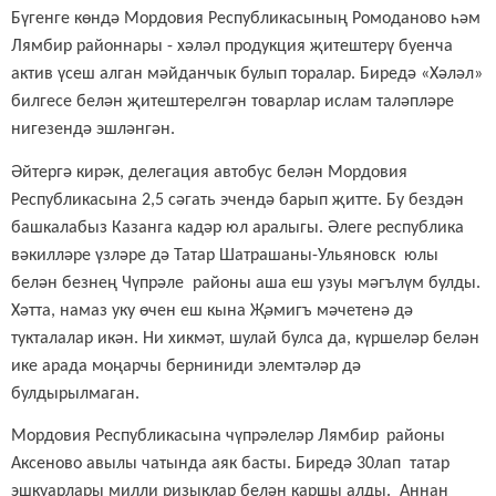
Бүгенге көндә Мордовия Республикасының Ромоданово һәм
Лямбир районнары - хәләл продукция җитештерү буенча
актив үсеш алган мәйданчык булып торалар. Биредә «Хәләл»
билгесе белән җитештерелгән товарлар ислам таләпләре
нигезендә эшләнгән.
Әйтергә кирәк, д
елегация
автобус белән
Мордовия
Республикасына 2,5 сәгать эчендә барып җитте.
Бу бездән
башкалабыз Казанга кадәр юл аралыгы. Әлеге республика
вәкилләре үзләре дә Татар Шатрашаны-Ульяновск юлы
белән безнең Чүпрәле районы аша еш узуы мәгълүм булды.
Хәтта, намаз уку өчен еш кына Җәмигъ мәчетенә дә
тукталалар икән. Ни хикмәт, шулай булса да, күршеләр белән
ике арада моңарчы берниниди элемтәләр дә
булдырылмаган.
Мордовия Республикасына чүпрәлеләр
Л
я
мб
и
р
районы
Аксеново авылы
чатында аяк басты. Биредә 30лап татар
эшкуарлары милли ризыклар белән каршы алды. Аннан