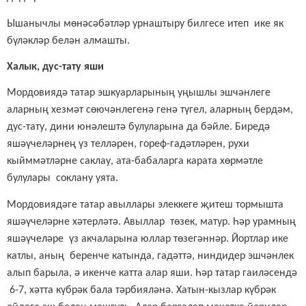
Ышанычлы мөнәсәбәтләр урнаштыру билгесе итеп
ике
як
бүләкләр
белән
алмашты.
Халык, дус-тату яши
Мордовиядә татар эшкуарларының уңышлы эшчәнлеге
аларның хезмәт сөючәнлегенә генә түгел, аларның бердәм,
дус-тату, дини юнәлештә булуларына да бәйле. Биредә
яшәүчеләрнең
үз телләрен, гореф-гадәтләрен, рухи
кыйммәтләрне
саклау
, ата-бабалар
га
карата
хөрмәтле
булулары
соклану уята.
Мордовиядәге татар авыллары элеккеге җитеш тормышта
яшәүчеләрне хәтерләтә. Авыллар төзек, матур. Һәр урамның
яшәүчеләре үз акчаларына юллар төзегәннәр. Йортлар ике
катлы, аның беренче катында, гадәттә, ниндидер эшчәнлек
алып барыла, ә икенче катта алар яши. Һәр татар гаиләсендә
6-7, хәтта күбрәк бала тәрбияләнә. Хатын-кызлар күбрәк