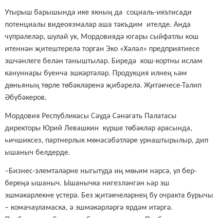
Утырыш барышында ике якның да социаль-икътисади
потенциалы видеоязмалар аша тәкъдим ителде. Анда
чүпрәлеләр, шулай ук, Мордовиядә югары сыйфатлы кош
итеннән җитештерелә торган Эко «Хәләл» предприятиесе
эшчәнлеге белән таныштылар. Биредә кош-кортны и
слам
кануннары буенча
эшкәртәләр
. Продукция илнең һәм
дөньяның төрле төбәкләренә җибәрелә. Җитәкчесе-Талип
Әбүбәкеров.
Мордовия Республикасы Сәүдә Сәнәгать Палатасы
директоры Юрий Левашкин күрше төбәкләр арасында,
һичшиксез, партнерлык мөнәсәбәтләре урнаштырылыр, дип
ышаныч белдерде.
–Бизнес-элемтәләрне ныгытуда иң мөһим нәрсә, ул бер-
береңә ышаныч. Ышанычка нигезләнгән һәр эш
эшмәкәрлекне үстерә. Без җитәкчеләрнең бу очракта бурычы
– комачауламаска, ә эшмәкәрләргә ярдәм итәргә.