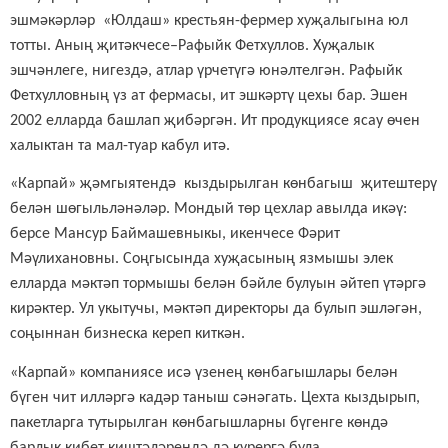
эшмәкәрләр «Юлдаш» крестьян-фермер хуҗалыгына юл
тотты. Аның җитәкчесе–Рафыйк Фетхуллов. Хуҗалык
эшчәнлеге, нигездә, атлар үрчетүгә юнәлтелгән. Рафыйк
Фетхулловның үз ат фермасы, ит эшкәртү цехы бар. Эшен
2002 елларда башлап җибәргән. Ит продукциясе ясау өчен
халыктан та мал-туар кабул итә.
«Карпай» җәмгыятендә кыздырылган көнбагыш җитештерү
белән шөгыльләнәләр. Мондый төр цехлар авылда икәү:
берсе Мансур Баймашевныкы, икенчесе Фәрит
Мәүлихановны. Соңгысында хуҗасының язмышы элек
елларда мәктәп тормышы белән бәйле булуын әйтеп үтәргә
кирәктер. Ул укытучы, мәктәп директоры да булып эшләгән,
соңыннан бизнеска кереп киткән.
«Карпай» компаниясе исә үзенең көнбагышлары белән
бүген чит илләргә кадәр таныш сәнәгать. Цехта кыздырып,
пакетларга тутырылган көнбагышларны бүгенге көндә
барлык кибет киштәләрендә дә күрергә була.