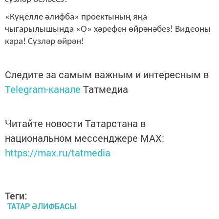
«Күңелле әлифба» проектының яңа
чыгарылышында «О» хәрефен өйрәнәбез! Видеоны
кара! Сүзләр өйрән!
Следите за самым важным и интересным в
Telegram-канале
Татмедиа
Читайте новости Татарстана в
национальном мессенджере MАХ:
https://max.ru/tatmedia
Теги:
ТАТАР ӘЛИФБАСЫ