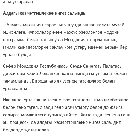
аша үткәрәләр.
Алдагы хезмәттәшлеккә нигез салынды
«Алмаз» мәдәният сарае һәм шунда эшләп килүче музей
эшчәнлеге, чүпрәлеләр өчен махсус әзерләнгән мәдәни
программа белән танышу да Мордовия татарларының
милли кыйммәтләрне саклау һәм үстерү эшенең аерым бер
үрнәге булды.
Сәфәр Мордовия Республикасы Сәүдә Сәнәгать Палатасы
директоры Юрий Левашкин катнашында гы утырыш белән
тәмамланды. Биредә һәр як үзенең тәэсирләре белән
уртаклашты
Ике як та уртак эшчәнлекне эре партнерлык мөнәсәбәтләре
белән генә түгел, ә гади генә агач утырту белән дә җайга
салырга мөмкинлеге турында әйтте. Хәтта гади кечкенә генә
эш процессы да алдагы хезмәттәшлеккә нигез сала, дип
белдерде җитәкчеләр.