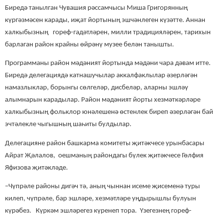
Биредә танылган
Чувашия
рәссамчы
сы
Миша Григорянның
кү
р
гәзмәсен карады, иҗат йортының эшчәнлеген күзәтте. Аннан
халкыбызның гореф-гадәтләрен, милли традицияләрен, тарихын
барлаган район крайны өйрәнү музее белән танышты.
Программаны район мәдәният йортында мәдәни чара дәвам итте.
Биредә делегациядә катнашучылар аккалфаклылар әзерләгән
намазлыклар, борынгы сөлгеләр, дисбеләр, аларны эшләү
алымнарын карадылар.
Район мәдәният йорты хезмәткәрләре
халкыбызның фольклор юнәлешенә өстенлек биреп әзерләгән бай
эчтәлекле чыгышның шаһиты булдылар.
Делегацияне район башкарма комитеты җитәкчесе урынбасары
Айрат Җәлалов, оешманың райондагы бүлек җитәкчесе Гөлфия
Яфизова җитәкләде.
–Чүпрәле районы дигәч тә, аның чыннан исеме җисеменә туры
килеп, чүпрәле, бар эшләре, хезмәтләре уңдырышлы булуын
күрәбез. Күркәм эшләрегез күренеп тора. Үзегезнең гореф-