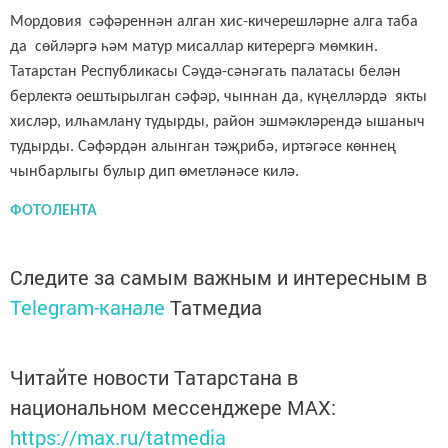
Мордовия
сәфәреннән алга
н хис-кичерешләрне алга таба
да
сөйләргә һәм матур мисаллар китерергә мөмкин.
Татарстан Республикасы Сәүдә-сәнәгать палатасы белән
берлектә оештырылган сәфәр, чыннан да,
күңелләрдә
якты
хисләр
, илһамлану тудырды, район эшмәкләрендә
ышаныч
тудырды
. Сәфәрдән алынган тәҗрибә, иртәгәсе көннең
чынбарлыгы булыр дип өметләнәсе килә.
ФОТОЛЕНТА
Следите за самым важным и интересным в
Telegram-канале
Татмедиа
Читайте новости Татарстана в
национальном мессенджере MАХ:
https://max.ru/tatmedia