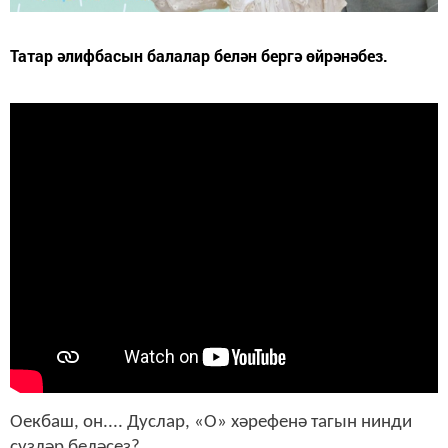
Татар әлифбасын балалар белән бергә өйрәнәбез.
Оекбаш, он.... Дуслар, «О» хәрефенә тагын нинди
сүзләр беләсез?