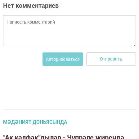
Нет комментариев
Отправить
Авторизоваться
МӘДӘНИЯТ ДӨНЬЯСЫНДА
“Ак калфак”лылар - Чүпрәле җирендә