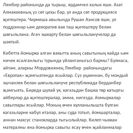
Лямбир районында да тырыш, ярдәмчел халык яши. Азат
Алмакаевның үз сөт цехы бар, ул анда сөт продукциясе
җитештерә.
Чирмешә авылында Рушан Азисов яши, ул
поддоннар һәм декоратив вак таш җитештерү белән
шөгыльләнә.
Агач эшкәртү белән шөгыл
ь
ләнүчеләр дә
шактый.
Кибеттә йомырка алган вакытта аның савытының кайда һәм
ничек ясалганлыгы турында уйланганыгыз бармы? Булмаса,
әйтәм, аларны Мордовиянең Лямбир районындагы
«Европак» җәмгыятендә ясыйлар. Сүз уңаеннан, бу мондый
эшчәнлек белән шөгыльләнүче республикада бердәнбер
җәмгыять. Биредә шулай ук, кәгазьдән башка төр катыргы
әйберләр дә җитештерәләр, әмма, нигездә, йомыркалар
савытлары ясыйлар. Моның өчен кулланылышта булган
кәгазьләрне кабул итәләр, аны суда тотып, йомшарталар,
аннан махсус станокларда тыгызлыйлар. Килеп чыккан
матералны янә йомырка савыты ясау өчен җайланмалар