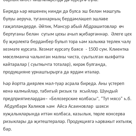
Биредә һәр кешенең нинди дә булса эш белән мәшгуль
булуы аеруча, туганнарның бердәмләшеп эшләве
гаҗәпләндерде. Әйтик, Мансур абый Абдрәшитовлар өч
бертуганы белән сугым цехы ачып җибәргәннәр. Әлеге цех
бу җирлектә бердәнбер булып тора һәм халыкка терлек чалу
хезмәте күрсәтә. Хезмәт күрсәтү бәясе - 1500 сум. Клиентка
мөселманча чалынган малны чиста, суытылган кыяфәттә
кайтаралар ( суыткычта тоталар), кирәк булганда,
продукцияне урнаштырырга да ярдәм итәләр.
Һәр йортта диярлек мал-туар асрала биредә. Аны үстереп
кенә калмыйлар, табигый ризык та ясыйлар. Шундый
предприятиеләрдән– «Белозерские колбасы", “Тут мясо” һ.б.
Абдулбари Халиков һәм Айсә Асаиновлар шәхси
хуҗалыкларында иттән колбаса, казылык, төрле консерва
ризыклары да җитештерәләр. Продук
ц
иягә һәрвакыт ихтыяҗ
бар.