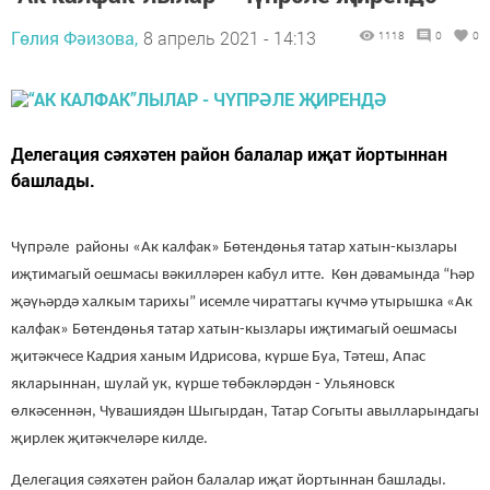
Гөлия Фәизова,
8 апрель 2021 - 14:13
1118
0
0
Делегация сәяхәтен район балалар иҗат йортыннан
башлады.
Чүпрәле районы «Ак калфак» Бөтендөнья татар хатын-кызлары
иҗтимагый оешмасы вәкилләрен кабул итте. Көн дәвамында “Һәр
җәүһәрдә халкым тарихы” исемле чираттагы күчмә утырышка «Ак
калфак» Бөтендөнья татар хатын-кызлары иҗтимагый оешмасы
җитәкчесе Кадрия ханым
Идрисова,
күрше Буа, Тәтеш, Апас
якларыннан, шулай ук, күрше төбәкләрдән
-
Ульяновск
өлкәсеннән, Чувашиядән Шыгырдан, Татар Согыты авылларындагы
җирлек җитәкчеләре килде.
Делегация сәяхәтен район балалар иҗат йортыннан башлады.