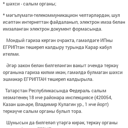
* шәхси - салым органы;
* мәгълүмати-телекоммуникацион челтәрләрдән, шул
исәптән интернеттан файдаланып, электрон имза белән
имзаланган электрон документ формасында.
Мондый гариза кергән очракта, гамәлдәге ИПны
ЕГРИПтан төшереп калдыру турында Карар кабул
ителми.
Әгәр закон белән билгеләнгән вакыт эчендә теркәү
органына гариза килми икән, гамәлдә булмаган шәхси
эшмәкәр ЕГРИПТАН төшереп калдырыла.
Татарстан Республикасында Федераль салым
хезмәтенең 18 нче районара инспекциясе (420054,
Казан шәһәре, Владимир Кулагин ур., 1 нче йорт)
теркәүче салым органы булып тора.
Шунысын да билгеләп үтәргә кирәк, теркәү органы