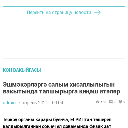
Перейти на страницу новости
КӨН ВАКЫЙГАСЫ
Эшмәкәрләргә салым хисаплылыгын
вакытында тапшырырга киңәш итәләр
admin,
7 апрель 2021 - 09:04
679
0
0
Теркәү органы карары буенча, ЕГРИПтан төшереп
калдырылганнан соң өч ел дәвамында физик зат