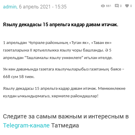
admin,
6 апрель 2021 - 15:35
661
0
0
Язылу декадасы 15 апрельгә кадәр дәвам итәчәк.
1 апрельдә
н
Чүпрәле районының «Туган як», «Та
в
ан ен»
газеталарына II яртыеллыкка язылу
чоры
башланды. Ә 5
апрельдән "
Ташламалы я
зылу ункөнлеге"
иг
ъ
лан ителде.
Ун көн дәвамында газетага язылучыларыбыз газетаның
бәясе –
668 сум 58 тиен.
Язылу декадасы 15 апрельгә кадәр
дәвам итәчәк
. Мөмкинлекне
кулдан ычкындырмагыз
, хөрмәтле райондашлар
!
Следите за самым важным и интересным в
Telegram-канале
Татмедиа