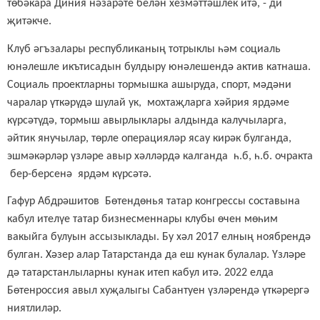
төбәкара Диния нәзарәте белән хезмәттәшлек итә, - ди
җитәкче.
Клуб әгъзалары республиканың тотрыклы һәм социаль
юнәлешле икътисадын булдыру юнәлешендә актив катнаша.
Социаль проектларны тормышка ашыруда, спорт, мәдәни
чаралар үткәрүдә шулай ук, мохтаҗларга хәйрия ярдәме
күрсәтүдә, тормыш авырлыклары алдында калучыларга,
әйтик янучылар, төрле операцияләр ясау кирәк булганда,
эшмәкәрләр үзләре авыр хәлләрдә калганда һ.б, һ.б. очракта
бер-берсенә ярдәм күрсәтә.
Гафур Абдрәшитов Бөтендөнья татар конгрессы составына
кабул ителүе татар бизнесменнары клубы өчен мөһим
вакыйга булуын ассызыклады.
Бу
хәл
2017 елның ноябрендә
бул
ган
. Хәзер алар Татарстанда
да
еш кунак
булалар
.
Үзләре
дә татарстанлыларны кунак итеп кабул итә. 2022 елда
Бөтенроссия авыл хуҗалыгы Сабантуен үзләрендә үткәрергә
ниятлиләр.