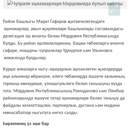
Район башлыгы Марат Гафаров җитәкчелегендәге
эшмәкәрләр, авыл җирлекләре башлыклары составындагы
д
елегация эш визиты белән Мордовия
Р
еспубликасында
булды. Бу
район эшлеклеләренең
башка
төбәкләргә
өченче
сәфәре
, моңарчы чүпрәлеләр
Удмуртия һәм
Ул
ь
яновск
өлкәсендә булдылар.
Күрше өлкәләргә чыгу–эшкуарлык эшчәнлеген җәелдерүдә
яңа алымнар өйрәнүне, әлеге төбәкләрдә яшәүче халыкның
тормыш-көнкүреше, үзмәшгульлеге белән танышуны күздә
тота. Мордовия Республикасының Ромоданово һәм Лямбир
районнарында яшәүче татар эшмәкәрләре белән танышу да
файдалы хезмәттәшлек, партнерлык, дустанә һәм мәдәни
мөнәсәбәтләр ныгытуга нигез салды.
Һәркемнең үз эше бар