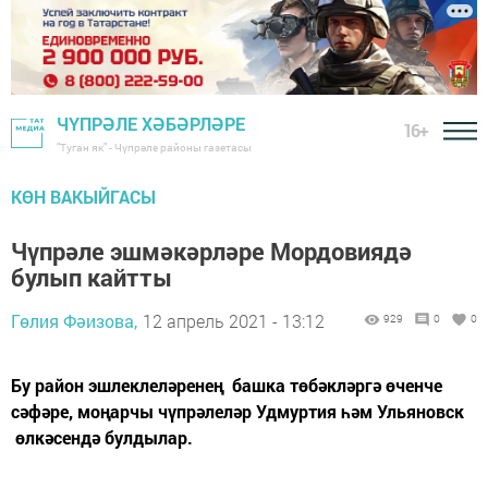
ЧҮПРӘЛЕ ХӘБӘРЛӘРЕ
16+
"Туган як" - Чүпрәле районы газетасы
КӨН ВАКЫЙГАСЫ
Чүпрәле эшмәкәрләре Мордовиядә
булып кайтты
Гөлия Фәизова,
12 апрель 2021 - 13:12
929
0
0
Бу район эшлеклеләренең башка төбәкләргә өченче
сәфәре, моңарчы чүпрәлеләр Удмуртия һәм Ульяновск
өлкәсендә булдылар.