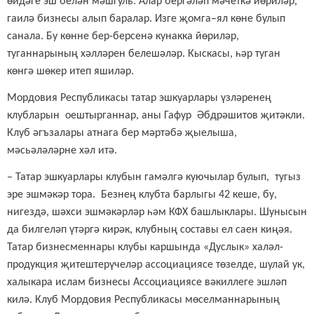
өйдәге эш белән мәшгуль. Алар бергәләп мәчеткә йөриләр,
гаилә бизнесы алып баралар. Изге җомга–ял көне булып
санала. Бу көнне бер-берсенә кунакка йөриләр,
туганнарының хәлләрен белешәләр. Кыскасы, һәр туган
көнгә шөкер итеп яшиләр.
Мордовия Республикасы татар эшкуарлары үзләренең
клубларын оештырганнар, аны Гафур Әбдрәшитов җитәкли.
Клуб әг
ъ
залары атнага бер мәртәбә җыелыша,
мәс
ь
әләләрне хәл итә.
– Татар эшкуарлары клубын гамәлгә куючылар булып, тугыз
эре эшмәкәр тора. Безнең клубта барлыгы 42 кеше, бу,
нигездә, шәхси эшмәкәрләр һәм КФХ башлыклары. Шунысын
да билгеләп үтәргә кирәк, клубның составы ел саен киңәя.
Татар бизнесменнары клубы каршында «Дуслык» халәл-
продукция җитештерүчеләр ассоциациясе төзелде, шулай ук,
халыкара ислам бизнесы Ассоциациясе вәкиллеге эшләп
килә. Клуб Мордовия Республикасы мөселманнарының