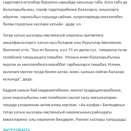
гадәтләргә игътибар бирүегез һәркайда чагылыш таба. Алга таба да
йолаларыбызны, гореф-гадәтләребезне балаларга, оныкларга
өйрәтик, тарихыбыз турында сөйлик, күңелләрендә милләтебез
белән горурлык хисләре уятыйк– диде ул.
Татар хатын-кызлары иҗтимагый оешмасы җитәкчесе
аккалфаклыларга хатын-кыз буларак олы бурычлар йөкләнүен
билгеләп үтте. “Без өч буынга, ә ул 75 ел дигән сүз, тиешенчә туган
телебезне тапшырырга тиешбез. Моның өчен балаларыбызны
яшьтән үк милләтебезгә мәхәббәт тәрбияләргә тиешбез. Илнең
киләчәге милли телдә белем алган, илен, халкын сөйгән балалар
кулында”, диде.
Кадрия ханым бай мәдәниятебезне, милли традицияләребезне,
рухи мирасыбызны һәм телебезне саклап калу мәсьәләләрен
чишүдә үзләреннән актив өлеш керткән «Ак калфак» Бөтендөнья
татар хатын-кызлары иҗтимагый оешмасының райондагы
вәкилләренә олы хөрмәтен белдереп, Рәхмәт хатлары тапшырды.
ФОТОЛЕНТА