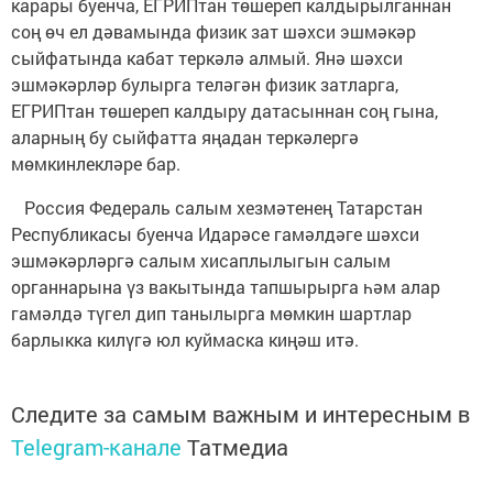
карары буенча, ЕГРИПтан төшереп калдырылганнан
соң өч ел дәвамында физик зат шәхси эшмәкәр
сыйфатында кабат теркәлә алмый. Янә шәхси
эшмәкәрләр булырга теләгән физик затларга,
ЕГРИПтан төшереп калдыру датасыннан соң гына,
аларның бу сыйфатта яңадан теркәлергә
мөмкинлекләре бар.
Россия Федераль салым хезмәтенең Татарстан
Республикасы буенча Идарәсе гамәлдәге шәхси
эшмәкәрләргә салым хисаплылыгын салым
органнарына үз вакытында тапшырырга һәм алар
гамәлдә түгел дип танылырга мөмкин шартлар
барлыкка килүгә юл куймаска киңәш итә.
Следите за самым важным и интересным в
Telegram-канале
Татмедиа