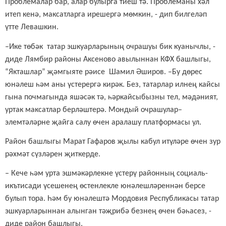
Проблемалар бар, алар булырга тиеш тә. Проблеманы хәл
итеп кенә, максатларга ирешергә мөмкин, - дип билгеләп
үтте Левашкин.
–Ике төбәк татар эшкуарларының очрашуы бик куанычлы, -
диде Лямбир районы Аксеново авылыннан КФХ башлыгы,
“Якташлар” җәмгыяте рәисе Шамил Әширов. –Бу дөрес
юнәлеш һәм аны үстерергә кирәк. Без, татарлар илнең кайсы
гына почмагында яшәсәк тә, һәркайсыбызны тел, мәдәният,
уртак максатлар берләштерә. Мондый очрашулар–
элемтәләрне җайга салу өчен аралашу платформасы ул.
Район башлыгы Марат Гафаров җылы кабул итүләре өчен зур
рәхмәт сүзләрен җиткерде.
– Кече һәм урта эшмәкәрлекне үстерү районн
ың социаль-
икътисади үсешенең өстенлекле юнәлешләреннән берсе
булып тора. Һәм бу юнәлештә Мордовия Республикасы татар
эшкуарларыннан алынган тәҗрибә безнең өчен бәһасез, -
диде район башлыгы.