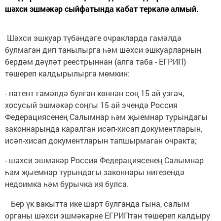
шәхси эшмәкәр сыйфатында кабат теркәлә алмый.
Шәхси эшкуар түбәндәге очракларда гамәлдә
булмаган дип танылырга һәм шәхси эшкуарларның
бердәм дәүләт реестрыннан (алга таба - ЕГРИП)
төшереп калдырылырга мөмкин:
- патент гамәлдә булган көннән соң 15 ай узгач,
хосусый эшмәкәр соңгы 15 ай эчендә Россия
Федерациясенең Салымнар һәм җыемнар турындагы
законнарында каралган исәп-хисап документларын,
исәп-хисап документларын тапшырмаган очракта;
- шәхси эшмәкәр Россия Федерациясенең Салымнар
һәм җыемнар турындагы законнары нигезендә
недоимка һәм бурычка ия булса.
Бер үк вакытта ике шарт булганда гына, салым
органы шәхси эшмәкәрне ЕГРИПтан төшереп калдыру