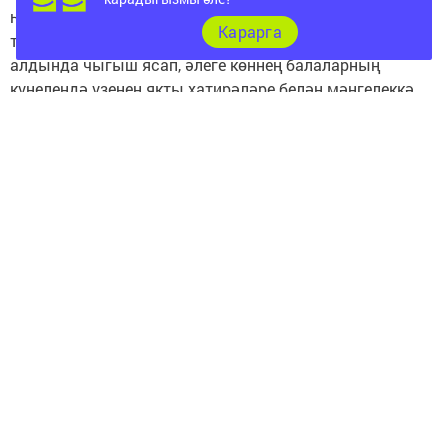
һәм яшь талант Искәндәр Шакиров приютта
Карарга
тәрбияләнүче балалар һәм хезмәт коллективы
алдында чыгыш ясап, әлеге көннең балаларның
күңелендә үзенең якты хатирәләре белән мәңгелеккә
уелып калуы өчен барысын да эшләргә тырыштылар.
Балалар артистларның чыгышларын ләззәтләнеп
тыңладылар, рәхәтләнеп кул чаптылар, музыка
астында артистлар белән биеделәр, табышмакларга
җаваплар эзләделәр һәм бүләкләр алдылар, артистлар
белән истәлеккә фотога төштеләр. Приютта
тәрбияләнүче балаларның шатлыкларының иге-чиге юк
иде. Балаларның йөзләрендә балкыган елмаю,
күзләрендәге очкыннар бәйрәмнең онытылмаслык
мизгелләр бүләк итүенә бер дәлил.
Следите за самым важным и интересным в
Telegram-канале
Татмедиа