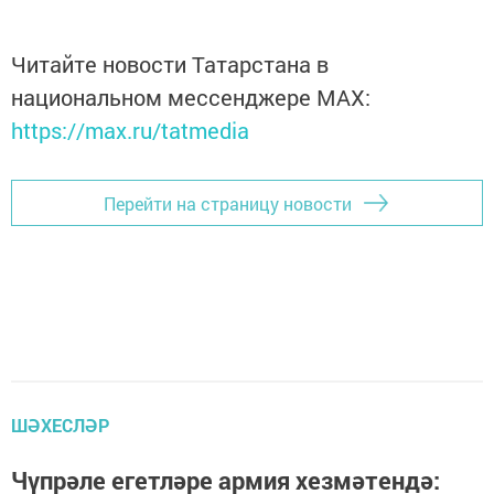
Читайте новости Татарстана в
национальном мессенджере MАХ:
https://max.ru/tatmedia
Перейти на страницу новости
ШӘХЕСЛӘР
Чүпрәле егетләре армия хезмәтендә: