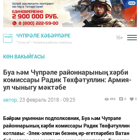
ЧҮПРӘЛЕ ХӘБӘРЛӘРЕ
16+
"Туган як" - Чүпрәле районы газетасы
КӨН ВАКЫЙГАСЫ
Буа һәм Чүпрәле районнарының хәрби
комиссары Радик Төхфәтуллин: Армия-
ул чыныгу мәктәбе
автор,
23 февраль 2018 - 09:25
863
0
0
Бәйрәм уңаеннан подполковник, Буа һәм Чүпрәле
районнарының хәрби комиссары Радик Төхфәтуллин
котлавы: -Элек-электән безнең ир-егетләребез Ватан