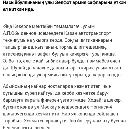
Насыйбуллинаның улы Зөлфәт армия сафларына үткән
ел киткән иде.
-Яңа Кәкерле мәктәбен тәмамлагач, улым
А.П.Обыденнов исемендәге Казан автотранспорт
техникумына укырга керде. Соңгы имтиханнарын
тапшырганда, кызганыч, тормыш иптәшемнең,
әтисенең кинәт вафат булуын кичерегә туры килде.
Әлбәттә, әлеге кайгы бик авыр булды һәммәбез өчен
дә. Шулай да яшәүне дәвам итәргә кирәк, улым үткән
елның көзендә үк армиягә китү турында карар кылды.
Абыйсының кайнар нокталарда хезмәт итеп, чын
сугышны күреп кайтуы да хәрби хезмәткә бару-
бармауга карата фикерен үзгәртмәде. Ходайга шөкер,
бүгенге көндә ул Мәскәү янәшәсендәге Ногинск-4
шәһәрчегендә хезмәт итә. Һәр ял көнендә сөйләшеп
торабыз. Хезмәтен үрнәк үти. Тиз йөгерү һәм ату буенча
беренчелектә, ди үзен.