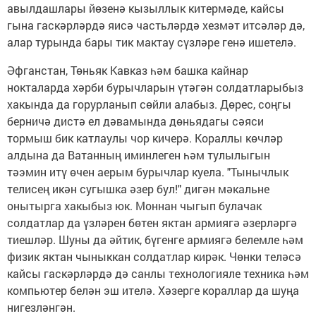
авылдашлары йөзенә кызыллык китермәде, кайсы
гына гаскәрләрдә яисә частьләрдә хезмәт итсәләр дә,
алар турында бары тик мактау сүзләре генә ишетелә.
Әфганстан, Төньяк Кавказ һәм башка кайнар
нокталарда хәрби бурычларын үтәгән солдатларыбыз
хакында да горурланып сөйли алабыз. Дөрес, соңгы
берничә дистә ел дәвамында дөньядагы сәяси
тормыш бик катлаулы чор кичерә. Кораллы көчләр
алдына да Ватанның иминлеген һәм тулылыгын
тәэмин итү өчен аерым бурычлар куела. "Тынычлык
телисең икән сугышка әзер бул!" дигән мәкальне
онытырга хакыбыз юк. Моннан чыгып булачак
солдатлар да үзләрен бөтен яктан армиягә әзерләргә
тиешләр. Шуны да әйтик, бүгенге армиягә белемле һәм
физик яктан чыныккан солдатлар кирәк. Чөнки теләсә
кайсы гаскәрләрдә дә санлы технологияле техника һәм
компьютер белән эш ителә. Хәзерге кораллар да шуңа
нигезләнгән.