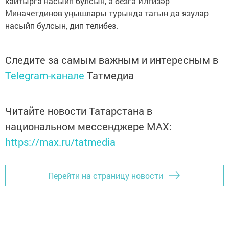
кайтырга насыйп булсын, ә безгә Илгизәр
Миначетдинов уңышлары турында тагын да язулар
насыйп булсын, дип телибез.
Следите за самым важным и интересным в
Telegram-канале
Татмедиа
Читайте новости Татарстана в
национальном мессенджере MАХ:
https://max.ru/tatmedia
Перейти на страницу новости