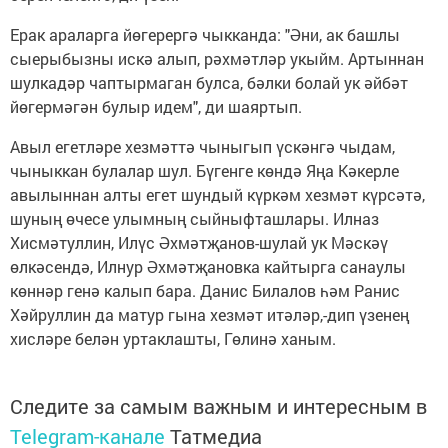
Ерак араларга йөгерергә чыкканда: "Әни, ак башлы
сыерыбызны искә алып, рәхмәтләр укыйм. Артыннан
шулкадәр чаптырмаган булса, бәлки болай ук әйбәт
йөгермәгән булыр идем", ди шаяртып.
Авыл егетләре хезмәттә чыныгып үскәнгә чыдам,
чыныккан булалар шул. Бүгенге көндә Яңа Кәкерле
авылыннан алты егет шундый күркәм хезмәт күрсәтә,
шуның өчесе улымның сыйныфташлары. Илназ
Хисмәтуллин, Илүс Әхмәтҗанов-шулай ук Мәскәү
өлкәсендә, Илнур Әхмәтҗановка кайтырга санаулы
көннәр генә калып бара. Данис Билалов һәм Ранис
Хәйруллин да матур гына хезмәт итәләр,-дип үзенең
хисләре белән уртаклашты, Гөлинә ханым.
Следите за самым важным и интересным в
Telegram-канале
Татмедиа