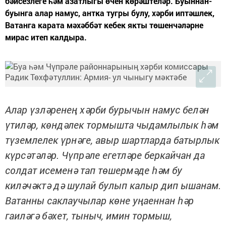
бәйсезлеге һәм азатлыгы өчен көрәштеләр. Буыннан-
буынга алар намус, антка тугры булу, хәрби иптәшлек,
Ватанга карата мәхәббәт кебек якты төшенчәләрне
мирас итеп калдыра.
Алар үзләренең хәрби бурычын намус белән
үтиләр, көндәлек тормышта чыдамлылык һәм
түземлелек үрнәге, авыр шартларда батырлык
күрсәтәләр. Чүпрәле егетләре беркайчан да
солдат исеменә тап төшермәде һәм бу
киләчәктә дә шулай булып калыр дип ышанам.
Ватанны саклаучылар көне уңаеннан һәр
гаиләгә бәхет, тыныч, имин тормыш,