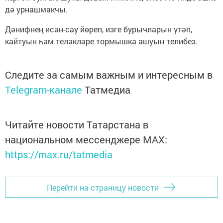
дә урнашмакчы.
Дәнифнең исән-сау йөреп, изге бурычларын үтәп,
кайтуын һәм теләкләре тормышка ашуын телибез.
Следите за самым важным и интересным в
Telegram-канале
Татмедиа
Читайте новости Татарстана в
национальном мессенджере MАХ:
https://max.ru/tatmedia
Перейти на страницу новости