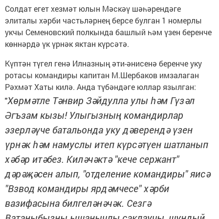
Солдат егет хезмәт юлын Мәскәү шәһәрендәге
элиталы хәрби частьләрнең берсе булган 1 номерлы
укчы Семеновский полкында башлый һәм үзен беренче
көннәрдә үк үрнәк яктан күрсәтә.
Күптән түгел генә Илназның әти-әнисенә беренче уку
ротасы командиры капитан М.Шербаков имзалаган
Рәхмәт Хаты килә. Анда түбәндәге юллар язылган:
Хөрмәтле Тәнвир Зәйдулла улы һәм Гүзәл
"
Әгъзам кызы!
Улыгызның командирлар
эзерләүче батальонда уку дәверендә үзен
үрнәк һәм намуслы итеп күрсәтүен шатланып
хәбәр итәбез. Киләчәктә "кече сержант"
дәрәҗәсен алып, "отделение командиры" яисә
"Взвод командиры ярдәмчесе" хәрби
вазифасына билгеләнәчәк. Сезгә
Ватаныбызны ышанычлы саклаучы, шундый