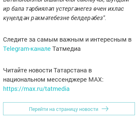
ир бала тәрбияләп үстергәнегез өчен ихлас
күңелдән рәхмәтебезне белдерәбез"
.
Следите за самым важным и интересным в
Telegram-канале
Татмедиа
Читайте новости Татарстана в
национальном мессенджере MАХ:
https://max.ru/tatmedia
Перейти на страницу новости