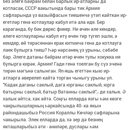
без әлеге бәйрәм белән барлык ир-атларны да
котласак, СССР вакытында бары тик Армия
сафларында үз вазыйфасын тиешенчә үтәп кайткан ир-
егетләр генә котлаулар кабул итә ала иде. Бер
караганда, бу бик дөрес фикер. Ни өчен әле кемдер,
әлеге котлауларны кабул итү өчен тир түгеп эшли, ә
кемдер, өй тирәсеннән ерак китмичә генә дә котлауга
лаек булырга тиеш? Һәр нәрсәнең үз урыны, сәбәбе
бар. Әлеге датаны бәйрәм итәр өчен тулы хокукка ия
булырга кирәк. Армия! Гади генә тоелган бу сүз эченә
тирән мәгънә салынган. Яп-яшь егеттән кыю ир-
атларга әверелеп кайта торган чыныгу урыны ул.
"Кадак даганы саклый, дага юрганы саклый, юрга
батырны саклый, батыр Ватанны саклый",- ди халык. Ә
халык әйтсә, хак әйтә. Соңгы елларда язгы һәм көзге
чакрылышларның һәркайсында 40- ка якын
райондашыбыз Россия Кораллы Көчләр сафларына
чакырыла. Элек елларда да, хә зер дә безнең
якташларыбыз әти - әниләре, дуслары һәм