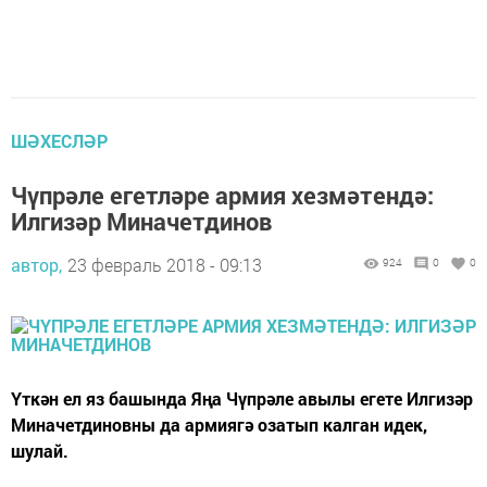
ШӘХЕСЛӘР
Чүпрәле егетләре армия хезмәтендә:
Илгизәр Миначетдинов
автор,
23 февраль 2018 - 09:13
924
0
0
Үткән ел яз башында Яңа Чүпрәле авылы егете Илгизәр
Миначетдиновны да армиягә озатып калган идек,
шулай.