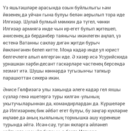
Үз яшьтәшләре арасында озын буйлылыгы һәм
йөзенең дә уйчан гына булуы белән аерылып тора иде
Илгизәр. Шулай булмый мөмкин дә түгел, чөнки
Илгизәр армиягә инде чын ир-егет булып җитешеп,
әнисенең дә бердәнбер таянычы икәнлеген аңлап, үз
өстенә Ватанны саклау дигән җитди бурыч
йөкләнгәнен белеп китте. Моңа кадәр инде ул юрист
белгечлеге алып өлгергән иде. Ә хәзер исә Усурийскида
урнашкан хәрби-десант гаскәрләре частенең берсендә
хезмәт итә. Шушы көннәрдә тугызынчы тапкыр
парашюттан сикерә икән.
Әнисе Гөлфизәгә улы хакында әлеге кадәр гел яхшы
сүзләр генә ишетергә туры килгән -улының
укытучыларыннан да, командирлардан да. Күршеләре
дә Илгизәрнең бик әйбәт егет булуы, бу зәңгәр күкләрне
иңләве дә аның хыялының тормышка ашу күренеше
турында әйтә. Исән-сау, туган якларга әйләнеп