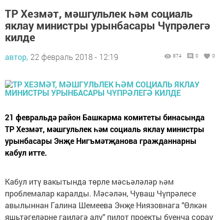
ТР Хезмәт, мәшгульлек һәм социаль
яклау министры урынбасары Чүпрәлегә
килде
автор,
22 февраль 2018 - 12:19
874
0
0
21 февральдә район Башкарма комитеты бинасында
ТР Хезмәт, мәшгульлек һәм социаль яклау министры
урынбасары Энҗе Нигъмәтҗанова гражданнарны
кабул итте.
Кабул итү вакытында төрле мәсьәләләр һәм
проблемалар каралды. Мәсәлән, Чуваш Чүпрәлесе
авылыннан Галина Шемеева Энҗе Ниязовнага "Өлкән
яшьтәгеләрне гаиләгә алу" пилот проекты буенча сорау