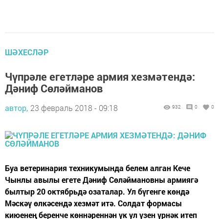
ШӘХЕСЛӘР
Чүпрәле егетләре армия хезмәтендә:
Дәниф Сөләйманов
автор,
23 февраль 2018 - 09:18
932
0
0
Буа ветеринария техникумында белем алган Кече
Чынлы авылы егете Дәниф Сөләймановны армиягә
былтыр 20 октябрьдә озаталар. Ул бүгенге көндә
Мәскәү өлкәсендә хезмәт итә. Солдат формасы
киюенең беренче көннәреннән үк ул үзен үрнәк итеп