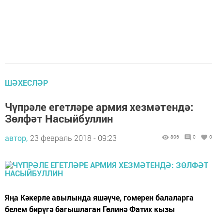
ШӘХЕСЛӘР
Чүпрәле егетләре армия хезмәтендә:
Зөлфәт Насыйбуллин
автор,
23 февраль 2018 - 09:23
806
0
0
Яңа Кәкерле авылында яшәүче, гомерен балаларга
белем бирүгә багышлаган Гөлинә Фатих кызы