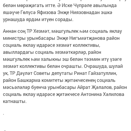
белән мөрәҗәгать итте. Ә Иске Чүпрәле авылында
яшәүче Гөлүсә Яфизова Энҗе Ниязовнадан эшкә
урнашуда ярдәм итүен сорады.
Аннан соң ТР Хезмәт, мәшгульлек һәм социаль яклау
министры урынбасары Энҗе Нигъмәтҗанова район
социаль яклау идарәсе хезмәт коллективы,
авыллардагы социаль хезмәткәрләр, район
мәшгульлек һәм халыкны эш белән тәэмин итү үзәге
хезмәт коллективы белән очрашты. Очрашуда, шулай
ук, ТР Дәүләт Советы депутаты Ринат Гайзатуллин,
район Башкарма комитеты җитәкчесенең социаль
мәсьәләләр буенча урынбасары Айрат Җәлалов, район
социаль яклау идарәсе җитәкчесе Антонина Хәлилова
катнашты.
.