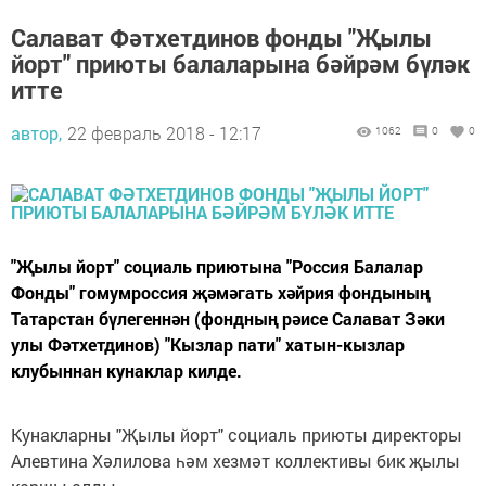
Салават Фәтхетдинов фонды "Җылы
йорт" приюты балаларына бәйрәм бүләк
итте
автор,
22 февраль 2018 - 12:17
1062
0
0
"Җылы йорт" социаль приютына "Россия Балалар
Фонды" гомумроссия җәмәгать хәйрия фондының
Татарстан бүлегеннән (фондның рәисе Салават Зәки
улы Фәтхетдинов) "Кызлар пати" хатын-кызлар
клубыннан кунаклар килде.
Кунакларны "Җылы йорт" социаль приюты директоры
Алевтина Хәлилова һәм хезмәт коллективы бик җылы