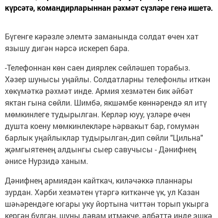
күрсәтә, командирларыннан рәхмәт сүзләре генә ишетә.
Бүгенге кәрәзле элемтә заманында солдат өчен хат
язышу дигән нәрсә искереп бара.
-Телефоннан көн саен диярлек сөйләшеп торабыз.
Хәзер шунысы уңайлы. Солдатларны телефонлы иткән
хөкүмәткә рәхмәт инде. Армия хезмәтен бик әйбәт
яктан гына сөйли. Шимбә, якшәмбе көннәрендә ял итү
мөмкинлеге тудырылган. Керләр юуу, үзләре өчен
душта коену мөмкинлекләре һәрвакыт бар, гомумән
барлык уңайлыклар тудырылган,-дип сөйли "Цильна"
җәмгыятенең алдынгы сыер савучысы - Дәнифнең
әнисе Нурзидә ханым.
Дәнифнең армиядән кайткач, киләчәккә планнары
зурдан. Хәрби хезмәтен үтәргә киткәнче үк, ул Казан
шәһәрендәге югары уку йортына читтән торып укырга
кергән булган, шуны дәвам итмәкче, әлбәттә инде эшкә