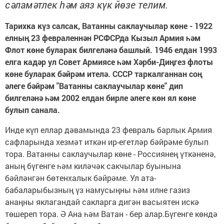
сәламәтлек һәм аяз күк йөзе телим.
Тарихка күз салсак, Ватанны саклаучылар көне - 1922
елның 23 февраленнән РСФСРда Кызыл Армия һәм
Флот көне буларак билгеләнә башлый. 1946 елдан 1993
елга кадәр ул Совет Армиясе һәм Хәрби-Диңгез флоты
көне буларак бәйрәм ителә. СССР таркалганнан соң
әлеге бәйрәм "Ватанны саклаучылар көне" дип
билгеләнә һәм 2002 елдан бирле әлеге көн ял көне
булып санала.
Инде күп еллар дәвамында 23 февраль барлык Армия
сафларында хезмәт иткән ир-егетләр бәйрәме булып
тора. Ватанны саклаучылар көне - Россиянең үткәненә,
аның бүгенге һәм киләчәк сакчылар буынына
бәйләнгән бөтенхалык бәйрәме. Ул ата-
бабаларыбызның үз намусыңны һәм илне газиз
анаңны яклагандай сакларга дигән васыятен искә
төшереп тора. Ә Ана һәм Ватан - бер алар.Бүгенге көндә