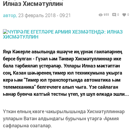
Илназ Хисмәтуллин
автор,
23 февраль 2018 - 09:21
955
0
0
Яңа Кәкерле авылында яшәүче иң үрнәк гаиләләрнең
берсе булган - Гүзәл һәм Тәнвир Хисмәтуллиннар ике
бала тәрбияләп үстерәләр. Уллары Илназ мәктәптән
соң, Казан шәһәренең тимер юл техникумына укырга
керә һәм "Тимер юл транспортында автоматика һәм
телемеханика" белгечлеге алып чыга. Үзе сайлаган
һөнәр буенча катгый тестны үтеп, ул шул өлкәдә эшли...
Үткән елның көзге чакырылышында Хисмәтуллиннар
улларын Ватан алдындагы бурычын үтәргә -Армия
сафларына озаталар.