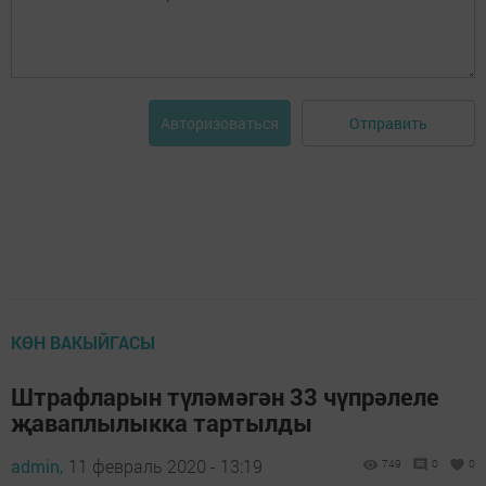
Отправить
Авторизоваться
КӨН ВАКЫЙГАСЫ
Штрафларын түләмәгән 33 чүпрәлеле
җаваплылыкка тартылды
admin,
11 февраль 2020 - 13:19
749
0
0