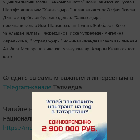
уңышлы чыгыш ясады. “Аккомпаниатор” номинациясендә Руслан
Шәрәфетдинов һәм “Халык җыры” номинациясендә Әлфия Яхиева
Дипломнар белән бүләкләнделәр. “Халык җыры”
номинациясендә Иске Шәйморзадан Тәлгать Җаббаров, Кече
Чынлыдан Тәлгать Фәхретдинов, Иске Чүпрәледән Ангелина
Аврелькина, “Эстрада җыры” номинациясендә Шланга авылыннан
Альберт Мөшәрәпов икенче турга уздылар. Аларны Казан сәхнәсе
көтә.
Следите за самым важным и интересным в
Telegram-канале
Татмедиа
Читайте новости Татарстана в
национальном мессенджере MАХ:
https://max.ru/tatmedia