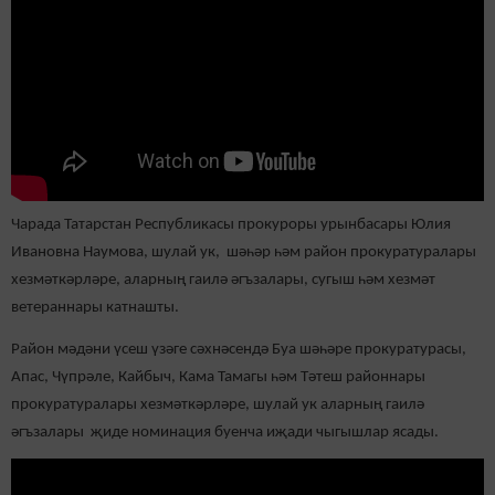
Чарада Татарстан Республикасы прокуроры урынбасары Юлия
Ивановна Наумова, шулай ук, шәһәр һәм район прокуратуралары
хезмәткәрләре, аларның гаилә әгъзалары, сугыш һәм хезмәт
ветераннары катнашты.
Район мәдәни үсеш үзәге сәхнәсендә Буа шәһәре прокуратурасы,
Апас, Чүпрәле, Кайбыч, Кама Тамагы һәм Тәтеш районнары
прокуратуралары хезмәткәрләре, шулай ук аларның гаилә
әгъзалары җиде номинация буенча иҗади чыгышлар ясады.