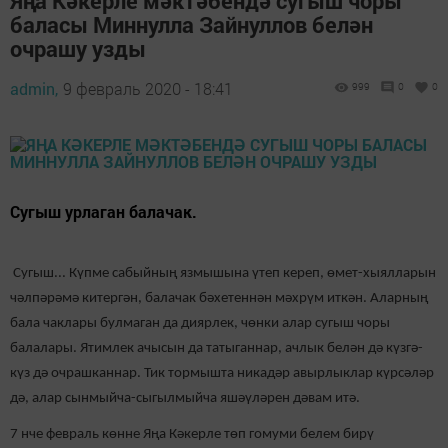
Яңа Кәкерле мәктәбендә сугыш чоры
баласы Миннулла Зайнуллов белән
очрашу узды
admin,
9 февраль 2020 - 18:41
999
0
0
Сугыш урлаган балачак.
Сугыш... Күпме сабыйның язмышына үтеп кереп, өмет-хыялларын
чәлпәрәмә китергән, балачак бәхетеннән мәхрүм иткән. Аларның
бала чаклары булмаган да диярлек, чөнки алар сугыш чоры
балалары. Ятимлек ачысын да татыганнар, ачлык белән дә күзгә-
күз дә очрашканнар. Тик тормышта никадәр авырлыклар күрсәләр
дә, алар сынмыйча-сыгылмыйча яшәүләрен дәвам итә.
7 нче февраль көнне Яңа Кәкерле төп гомуми белем бирү