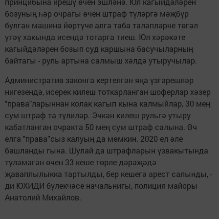
принцибына ирешү өчен эшләнә. Юл кагыйдәләрен
бозуның һәр очрагы өчен штраф түләргә мәҗбүр
булган машина йөртүче алга таба таләпләрне төгәл
үтәү хакында исендә тотарга тиеш. Юл хәрәкәте
кагыйдәләрен бозып суд каршына басучыларның
байтагы - руль артына салмыш хәлдә утыручылар.
Административ законга кертелгән яңа үзгәрешләр
нигезендә, исерек килеш тоткарланган шоферлар хәзер
"права"ларыннан колак кагып кына калмыйлар, 30 мең
сум штраф та түлиләр. Эчкән килеш рульгә утыру
кабатланган очракта 50 мең сум штраф салына. Өч
елга "права”сыз калуың да мөмкин. 2020 ел әле
башланды гына. Шулай да штрафларын үзвакытында
түләмәгән өчен 33 кеше төрле дәрәҗәдә
җаваплылыкка тартылды, бер кешегә арест салынды, -
ди ЮХИДИ бүлекчәсе начальнигы, полиция майоры
Анатолий Михайлов.