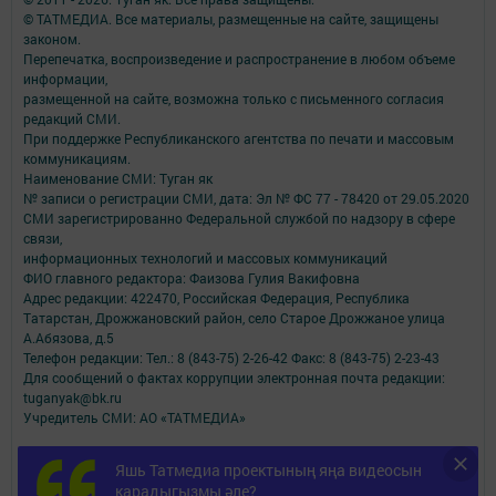
© ТАТМЕДИА. Все материалы, размещенные на сайте, защищены
законом.
Перепечатка, воспроизведение и распространение в любом объеме
информации,
размещенной на сайте, возможна только с письменного согласия
редакций СМИ.
При поддержке Республиканского агентства по печати и массовым
коммуникациям.
Наименование СМИ: Туган як
№ записи о регистрации СМИ, дата: Эл № ФС 77 - 78420 от 29.05.2020
СМИ зарегистрированно Федеральной службой по надзору в сфере
связи,
информационных технологий и массовых коммуникаций
ФИО главного редактора: Фаизова Гулия Вакифовна
Адрес редакции: 422470, Российская Федерация, Республика
Татарстан, Дрожжановский район, село Старое Дрожжаное улица
А.Абязова, д.5
Телефон редакции: Тел.: 8 (843-75) 2-26-42 Факс: 8 (843-75) 2-23-43
Для сообщений о фактах коррупции электронная почта редакции:
tuganyak@bk.ru
Учредитель СМИ: АО «ТАТМЕДИА»
Антикоррупционная политика
Яшь Татмедиа проектының яңа видеосын
АО «ТАТМЕДИА» использует «cookie»
для персонализации сервисов и
карадыгызмы әле?