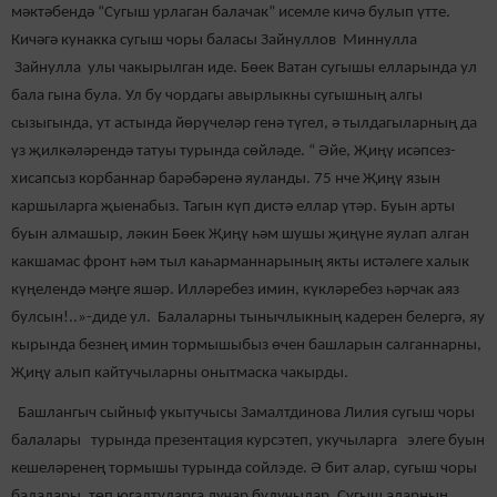
мәктәбендә “Сугыш урлаган балачак” исемле кичә булып үтте.
Кичәгә кунакка сугыш чоры баласы Зайнуллов Миннулла
Зайнулла улы чакырылган иде. Бөек Ватан сугышы елларында ул
бала гына була. Ул бу чордагы авырлыкны сугышның алгы
сызыгында, ут астында йөрүчеләр генә түгел, ә тылдагыларның да
үз җилкәләрендә татуы турында сөйләде. “ Әйе, Җиңү исәпсез-
хисапсыз корбаннар барәбәренә яуланды. 75 нче Җиңү язын
каршыларга җыенабыз. Тагын күп дистә еллар үтәр. Буын арты
буын алмашыр, ләкин Бөек Җиңү һәм шушы җиңүне яулап алган
какшамас фронт һәм тыл каһарманнарының якты истәлеге халык
күңелендә мәңге яшәр. Илләребез имин, күкләребез һәрчак аяз
булсын!..»-диде ул. Балаларны тынычлыкның кадерен белергә, яу
кырында безнең имин тормышыбыз өчен башларын салганнарны,
Җиңү алып кайтучыларны онытмаска чакырды.
Башлангыч сыйныф укытучысы Замалтдинова Лилия сугыш чоры
балалары турында презентация курсэтеп, укучыларга элеге буын
кешеләренең тормышы турында сойлэде. Ә бит алар, сугыш чоры
балалары, төп югалтуларга дучар булучылар. Сугыш аларның