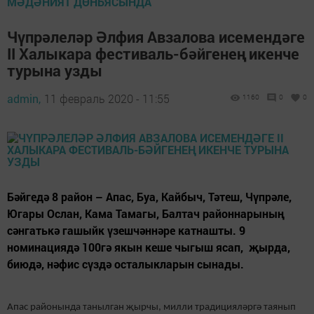
МӘДӘНИЯТ ДӨНЬЯСЫНДА
Чүпрәлеләр Әлфия Авзалова исемендәге
II Халыкара фестиваль-бәйгенең икенче
турына узды
admin,
11 февраль 2020 - 11:55
1160
0
0
Бәйгедә 8 район – Апас, Буа, Кайбыч, Тәтеш, Чүпрәле,
Югары Ослан, Кама Тамагы, Балтач районнарының
сәнгатькә гашыйк үзешчәннәре катнашты. 9
номинациядә 100гә якын кеше чыгыш ясап, җырда,
биюдә, нәфис сүздә осталыкларын сынады.
Апас районында танылган җырчы, милли традицияләргә таянып