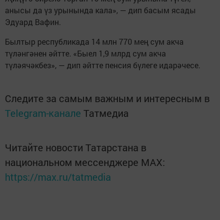
анысы да үз урынында кала», — дип басым ясады
Эдуард Вафин.
Былтыр республикада 14 млн 770 мең сум акча
түләнгәнен әйтте. «Быел 1,9 млрд сум акча
түләячәкбез», — дип әйтте пенсия бүлеге идарәчесе.
Следите за самым важным и интересным в
Telegram-канале
Татмедиа
Читайте новости Татарстана в
национальном мессенджере MАХ:
https://max.ru/tatmedia