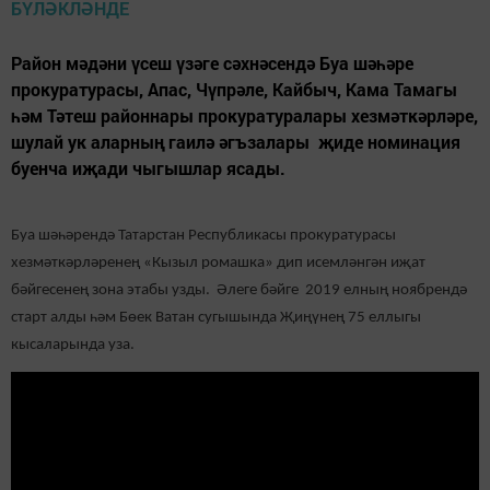
Район мәдәни үсеш үзәге сәхнәсендә Буа шәһәре
прокуратурасы, Апас, Чүпрәле, Кайбыч, Кама Тамагы
һәм Тәтеш районнары прокуратуралары хезмәткәрләре,
шулай ук аларның гаилә әгъзалары җиде номинация
буенча иҗади чыгышлар ясады.
Буа шәһәрендә Татарстан Республикасы прокуратурасы
хезмәткәрләренең «Кызыл ромашка» дип исемләнгән иҗат
бәйгесенең зона этабы узды. Әлеге бәйге 2019 елның ноябрендә
старт алды һәм Бөек Ватан сугышында Җиңүнең 75 еллыгы
кысаларында уза.