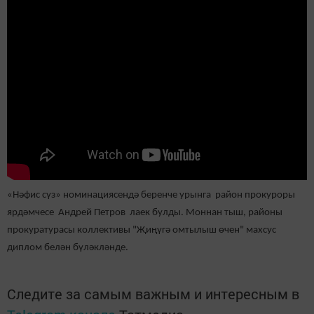
«Нәфис сүз» номинациясендә беренче урынга район прокуроры
ярдәмчесе Андрей Петров лаек булды. Моннан тыш, районы
прокуратурасы коллективы "Җиңүгә омтылыш өчен" махсус
диплом белән бүләкләнде.
Следите за самым важным и интересным в