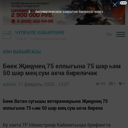
2
Автоматическое закрытие баннера через
ЧҮПРӘЛЕ ХӘБӘРЛӘРЕ
16+
"Туган як" - Чүпрәле районы газетасы
КӨН ВАКЫЙГАСЫ
Бөек Җиңүнең 75 еллыгына 75 шәр һәм
50 шәр мең сум акча биреләчәк
admin,
11 февраль 2020 - 13:37
669
0
0
Бөек Ватан сугышы ветераннарына Җиңүнең 75
еллыгына 75 һәм 50 шәр мең сум акча бирелә
Бу хакта ТР Министрлар Кабинетында брифингта