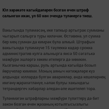
Юл хәрәкәте кагыйдәләрен бозган өчен штраф
салынган икән, ул 60 көн эчендә түләнергә тиеш.
Вакытында түләмәсәң, ике тапкыр артыграк сумманы
чыгарып салырга туры киләчәк. Өстәвенә, ул сумма
бер мең сумнан да кимрәк була алмый. Штрафын
вакытында түләмәүче 15 тәүлеккә кадәр срокка
административ кулга алынырга яисә 50 сәгатькә
мәҗбүри эшләргә хөкем ителергә дә мөмкин.
Кызганычка каршы, руль артында кагыйдә бозып
йөрүчеләр кимеми. Моның аяныч нәтиҗәләре күз
алдында: юлларда булган аварияләр, анда кешеләрнең
имгәнү-җәрәхәтләнүе, һәлак булуы хакындагы
тетрәндергеч хәбәрләр әледән-әле ишетелеп тора.
Түләнмәгән штрафларны мәҗбүри түләттерү дә бит
закон бозган өчен җәзаның котылгысызлыгы