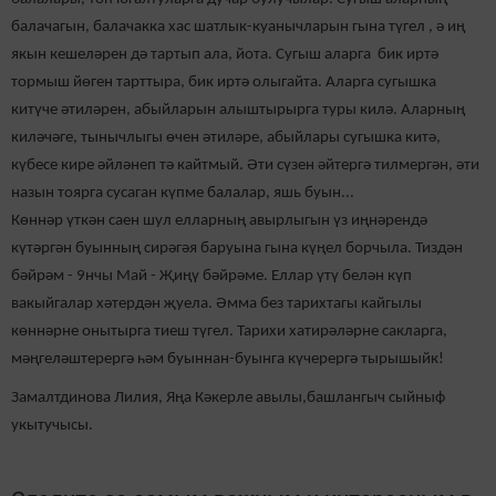
балачагын, балачакка хас шатлык-куанычларын гына түгел , ә иң
якын кешеләрен дә тартып ала, йота. Сугыш аларга бик иртә
тормыш йөген тарттыра, бик иртә олыгайта. Аларга сугышка
китүче әтиләрен, абыйларын алыштырырга туры килә. Аларның
киләчәге, тынычлыгы өчен әтиләре, абыйлары сугышка китә,
күбесе кире әйләнеп тә кайтмый. Әти сүзен әйтергә тилмергән, әти
назын тоярга сусаган күпме балалар, яшь буын...
Көннәр үткән саен шул елларның авырлыгын үз иңнәрендә
күтәргән буынның сирәгәя баруына гына күңел борчыла. Тиздән
бәйрәм - 9нчы Май - Җиңү бәйрәме. Еллар үтү белән күп
вакыйгалар хәтердән җуела. Әмма без тарихтагы кайгылы
көннәрне онытырга тиеш түгел. Тарихи хатирәләрне сакларга,
мәңгеләштерергә һәм буыннан-буынга күчерергә тырышыйк!
Замалтдинова Лилия,
Яңа Кәкерле авылы,
башлангыч сыйныф
укытучысы.