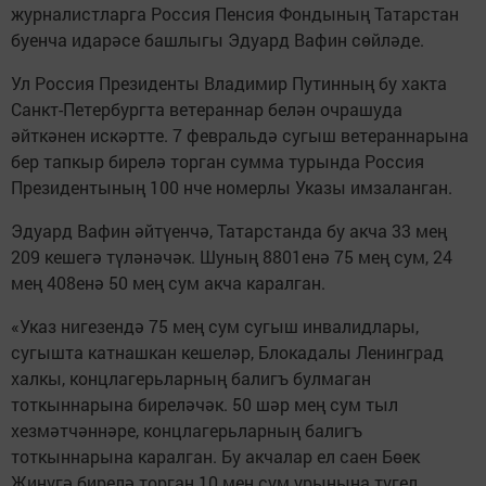
журналистларга Россия Пенсия Фондының Татарстан
буенча идарәсе башлыгы Эдуард Вафин сөйләде.
Ул Россия Президенты Владимир Путинның бу хакта
Санкт-Петербургта ветераннар белән очрашуда
әйткәнен искәртте. 7 февральдә сугыш ветераннарына
бер тапкыр бирелә торган сумма турында Россия
Президентының 100 нче номерлы Указы имзаланган.
Эдуард Вафин әйтүенчә, Татарстанда бу акча 33 мең
209 кешегә түләнәчәк. Шуның 8801енә 75 мең сум, 24
мең 408енә 50 мең сум акча каралган.
«Указ нигезендә 75 мең сум сугыш инвалидлары,
сугышта катнашкан кешеләр, Блокадалы Ленинград
халкы, концлагерьларның балигъ булмаган
тоткыннарына биреләчәк. 50 шәр мең сум тыл
хезмәтчәннәре, концлагерьларның балигъ
тоткыннарына каралган. Бу акчалар ел саен Бөек
Җиңүгә бирелә торган 10 мең сум урынына түгел,