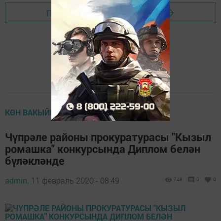
Перейти на страницу новости
КӨН ВАКЫЙГАСЫ
Чүпрәле районы прокуратурасы "Кызыл
ромашка" конкурсында Диплом белән
бүләкләнде
admin,
11 февраль 2020 - 08:49
748
0
0