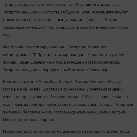
татар эстрада сәнгатенә нигез салган, Россиянең атказанган,
Татарстанның халык артисты, Габдулла Тукай исемендәге дәүләт
премиясе иясе, татар халкының танылган җырчысы Әлфия
Авзалова исемендәге II Халыкара фестиваль-бәйгенең зона туры
узды.
Фестивальнең оештыручылары – Татарстан Мәдәният
министрлыгы, ТР Президенты каршындагы мәдәниятне үстерү
фонды, Казан шәһәре мэриясе, Бөтендөнья татар конгрессы,
Татарстанның халыклар дуслыгы йорты һәм башкалар.
Бәйгедә 8 район – Апас, Буа, Кайбыч, Тәтеш, Чүпрәле, Югары
Ослан, Кама Тамагы, Балтач районнарының сәнгатькә гашыйк
үзешчәннәре катнашты. 9 номинациядә 100гә якын кеше чыгыш
ясап, җырда, биюдә, нәфис сүздә осталыкларын сынады. Аларның
чыгышын бәяләүче жюри составында җырчының кызы Зөлфия
Нигъмәтҗанова да бар иде.
Иделаръягы районнары катнашында узган зонада чүпрәлеләр дә