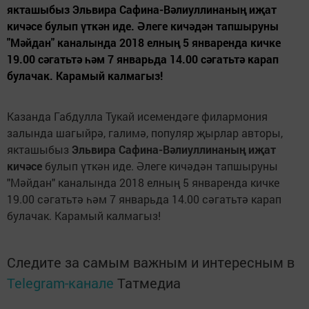
якташыбыз Эльвира Сафина-Вәлиуллинаның иҗат
кичәсе булып үткән иде. Әлеге кичәдән тапшыруны
"Мәйдан" каналында 2018 елның 5 январенда кичке
19.00 сәгатьтә һәм 7 январьда 14.00 сәгатьтә карап
булачак. Карамый калмагыз!
Казанда Габдулла Тукай исемендәге филармония
залында шагыйрә, галимә, популяр җырлар авторы,
якташыбыз
Эльвира
Сафина
-Вәлиуллинаның иҗат
кичәсе
булып үткән иде. Әлеге кичәдән тапшыруны
"Мәйдан" каналында 2018 елның 5 январенда кичке
19.00 сәгатьтә һәм 7 январьда 14.00 сәгатьтә карап
булачак. Карамый калмагыз!
Следите за самым важным и интересным в
Telegram-канале
Татмедиа