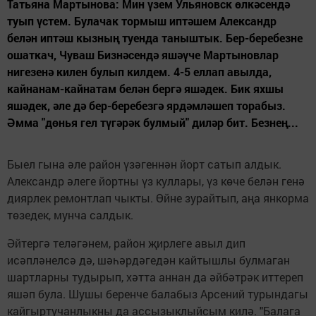
Татьяна Мартынова: Мин үзем Ульяновск өлкәсендә
туып үстем. Булачак тормыш иптәшем Александр
белән иптәш кызның туенда таныштык. Бер-беребезне
ошаткач, Чуваш Бизнәсендә яшәүче Мартыновлар
нигезенә килен булып килдем. 4-5 еллап авылда,
кайнанам-кайнатам белән бергә яшәдек. Бик яхшы
яшәдек, әле дә бер-беребезгә ярдәмләшеп торабыз.
Әмма "дөнья гел түгәрәк булмый" диләр бит. Безнең...
Быел гына әле район үзәгеннән йорт сатып алдык.
Александр әлеге йортны үз куллары, үз көче белән генә
диярлек ремонтлап чыкты. Өйне зурайтып, аңа янкорма
төзедек, мунча салдык.
Әйтергә теләгәнем, район җирлеге авыл дип
исәпләнелсә дә, шәһәрдәгедән кайтышлы булмаган
шартларны тудырып, хәтта аннан да әйбәтрәк иттереп
яшәп була. Шушы беренче балабыз Арсений турындагы
кайгыртучанлыкны да ассызыклыйсым килә. "Балага