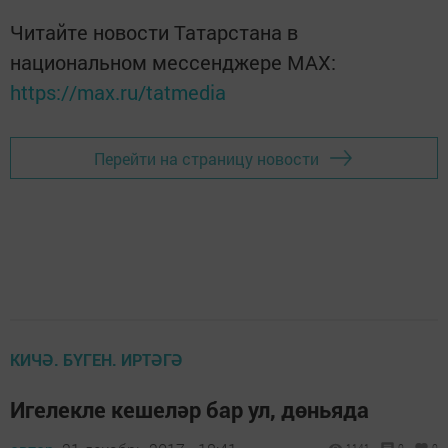
Читайте новости Татарстана в
национальном мессенджере MАХ:
https://max.ru/tatmedia
Перейти на страницу новости
КИЧӘ. БҮГЕН. ИРТӘГӘ
Игелекле кешеләр бар ул, дөньяда
1141
0
0