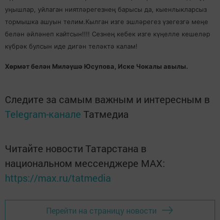
уңышлар, уйлаган ниятләрегезнең барысы да, кыенлыкларсыз
тормышка ашуын телим.Кылган изге эшләрегез үзегезгә меңе
белән әйләнеп кайтсын!!!! Сезнең кебек изге күңелле кешеләр
күбрәк булсын иде дигән теләктә калам!
Хөрмәт белән Миләүшә Юсупова, Иске Чокалы авылы.
Следите за самым важным и интересным в
Telegram-канале
Татмедиа
Читайте новости Татарстана в
национальном мессенджере MАХ:
https://max.ru/tatmedia
Перейти на страницу новости