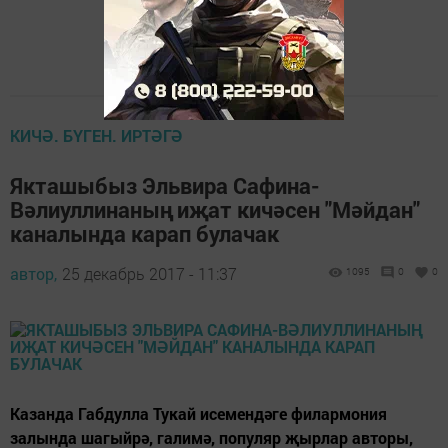
КИЧӘ. БҮГЕН. ИРТӘГӘ
Якташыбыз Эльвира Сафина-
Вәлиуллинаның иҗат кичәсен "Мәйдан"
каналында карап булачак
автор,
25 декабрь 2017 - 11:37
1095
0
0
Казанда Габдулла Тукай исемендәге филармония
залында шагыйрә, галимә, популяр җырлар авторы,