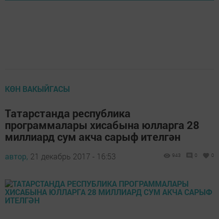
КӨН ВАКЫЙГАСЫ
Татарстанда республика
программалары хисабына юлларга 28
миллиард сум акча сарыф ителгән
автор,
21 декабрь 2017 - 16:53
943
0
0