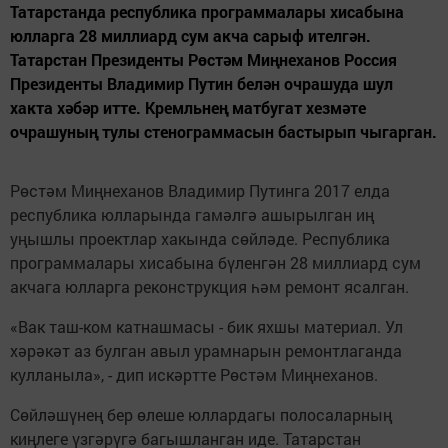
Татарстанда республика программалары хисабына
юлларга 28 миллиард сум акча сарыф ителгән.
Татарстан Президенты Рөстәм Миңнеханов Россия
Президенты Владимир Путин белән очрашуда шул
хакта хәбәр итте. Кремльнең матбугат хезмәте
очрашуның тулы стенограммасын бастырып чыгарган.
Рөстәм Миңнеханов Владимир Путинга 2017 елда
республика юлларында гамәлгә ашырылган иң
уңышлы проектлар хакында сөйләде. Республика
программалары хисабына бүленгән 28 миллиард сум
акчага юлларга реконструкция һәм ремонт ясалган.
«Вак таш-ком катнашмасы - бик яхшы материал. Ул
хәрәкәт аз булган авыл урамнарын ремонтлаганда
кулланыла», - дип искәртте Рөстәм Миңнеханов.
Сөйләшүнең бер өлеше юллардагы полосаларның
киңлеге үзгәрүгә багышланган иде. Татарстан