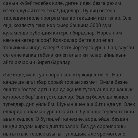
санын күбәйтәсебез килә, дигән идек, безгә рәхим
итегез, күбәйтегез генә! диделәр. Шуның өстенә
төрледән-төрле программалар тәкъдим имттеләр. Әле
яңа, көзлектә генә һәр сыер башына 3000 сум
күләмендә субсидия китереп бирделәр. Нәрсә һәм
кемнән көтәргә соң? Колхозлар бетте дип елап
торыйкмы инде, хәзер?! Көтү йөртергә урын бар, сауган
сөтеңне капка төбенә килеп алып китәләр, айныкын-
айга акчасын биреп баралар.
Әйе инде, мал-туар асрап көн итү җиңел түгел. Һәр
көндә дә игътибар сорый торган хезмәт. Әмма безне
яшьтән "өстәл артында да җиңел түгел, анда да кашык
күтәрәсе бар" дип үстерделәр. Эшнең берсе дә җиңел
түгелдер, дип уйлыйм. Шуның өчен эш бит инде ул. Элек
елларда саламын урлап кайтып булса да терлек тоткан
авыл кешесе. Ә бүген, әйткәнемчә, асра, әйдә, бездән
нинди ярдәм кирәк дип торалар. Без дә сарайларны
ныгыттык, терлек азыгы тупладык, әле эре мөгезле