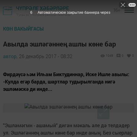
ЧҮПРӘЛЕ ХӘБӘРЛӘРЕ
16+
5
Автоматическое закрытие баннера через
"Туган як" - Чүпрәле районы газетасы
КӨН ВАКЫЙГАСЫ
Авылда эшләгәннең ашлы көне бар
автор,
26 декабрь 2017 - 08:32
1049
0
0
Фирдәүсә һәм Илһам Биктудиннар, Иске Ишле авылы:
-Кулда егәр барда, шартлар тудырылганда нигә
эшләмәскә ди инде...
"Эшләмәгмн - ашамый" дигән мәкаль әле дә телдәдер
ул. Эшләгәннең ашлы көне бар инде аның. Без сыерлар