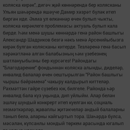
коляска кирәк", дигәч җәй көннәрендә бер колясканы
Ульян шәһәрендә яшәүче Дамир хәзрәт бүләк итеп
биргән иде. Әмма ул өлкәннәр өчен булып чыкты,
коляска кирәклеге проблемасы актуаль булып кала
бирде. Һәм менә шушы көннәрдә генә район башлыгы
Александр Шадриков безгә нәкъ менә Арсенийыбызга
кирәк булган колясканы китерде. Тезләренә генә басып
хәрәкәтләнә алган балабызның һәм үзебезнең
шатлануыбызны бер күрсәгез! Райондагы
"Благодарение" фондыннан коляска алынды, диделәр,
инвалид балалар өчен оештырылган "Район башлыгы
чыршы бәйрәменә" чакыру калдырып киттеләр.
Рәхмәттән гайре сүзебез юк, билгеле. Районда һәр
инвалид бала күз уңында, дип уйлыйм. Алар белән
эшләү шундый конкрерт итеп куелган ки, социаль
хезмәткәрләр, җаваплы җитәкчеләр андый балаларны
танып белә, аларны кайгыртып тора. Шәһәрдә булса,
мәсәлән, күпсанлы мондый төркем арасында югалып