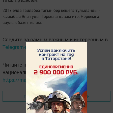
та калыр идек әле.
2017 елда гаиләбез тагын бер кешегә тулыланды -
кызыбыз Яна туды. Тормыш дәвам итә. Һәркемгә
саулык-бәхет телим.
Следите за самым важным и интересным в
Telegram-канале
Татмедиа
Читайте новости Татарстана в
национальном мессенджере MАХ:
https://max.ru/tatmedia
Перейти на страницу новости