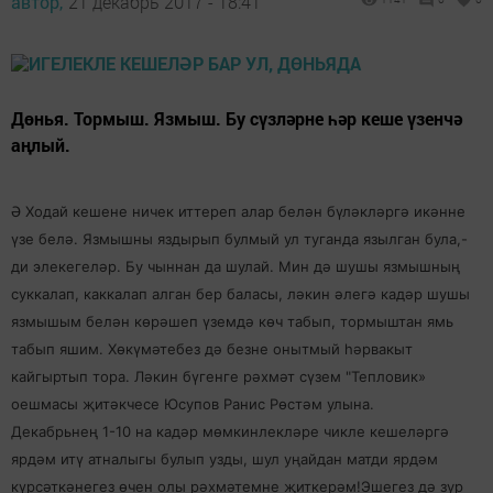
автор,
21 декабрь 2017 - 18:41
Дөнья. Тормыш. Язмыш. Бу сүзләрне һәр кеше үзенчә
аңлый.
Ә Ходай кешене ничек иттереп алар белән бүләкләргә икәнне
үзе белә. Язмышны яздырып булмый ул туганда язылган була,-
ди элекегеләр. Бу чыннан да шулай. Мин дә шушы язмышның
суккалап, каккалап алган бер баласы, ләкин әлегә кадәр шушы
язмышым белән көрәшеп үземдә көч табып, тормыштан ямь
табып яшим. Хөкүмәтебез дә безне онытмый һәрвакыт
кайгыртып тора. Ләкин бүгенге рәхмәт сүзем "Тепловик»
оешмасы җитәкчесе Юсупов Ранис Рөстәм улына.
Декабрьнең 1-10 на кадәр мөмкинлекләре чикле кешеләргә
ярдәм итү атналыгы булып узды, шул уңайдан матди ярдәм
күрсәткәнегез өчен олы рәхмәтемне җиткерәм!Эшегез дә зур