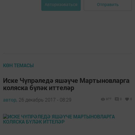
Отправить
Авторизоваться
КӨН ТЕМАСЫ
Иске Чүпрәледә яшәүче Мартыновларга
коляска бүләк иттеләр
автор,
26 декабрь 2017 - 08:29
977
0
0