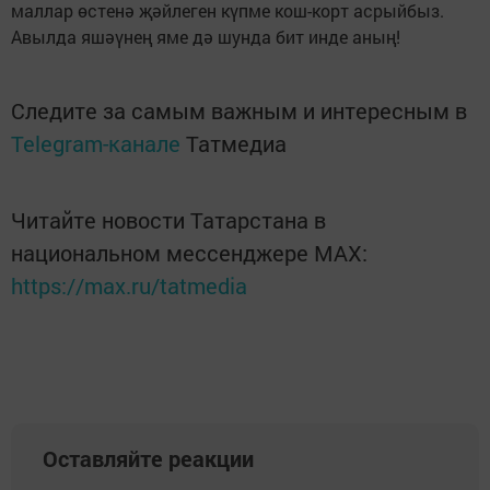
маллар өстенә җәйлеген күпме кош-корт асрыйбыз.
Авылда яшәүнең яме дә шунда бит инде аның!
Следите за самым важным и интересным в
Telegram-канале
Татмедиа
Читайте новости Татарстана в
национальном мессенджере MАХ:
https://max.ru/tatmedia
Оставляйте реакции