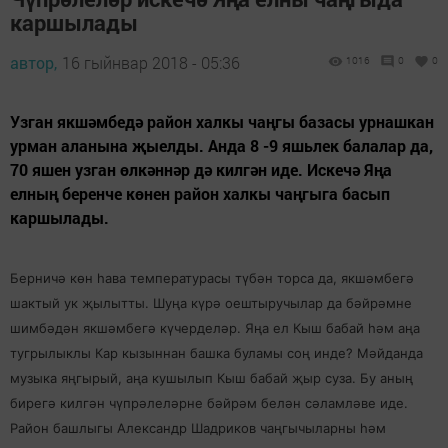
каршылады
автор,
16 гыйнвар 2018 - 05:36
1016
0
0
Узган якшәмбедә район халкы чаңгы базасы урнашкан
урман аланына җыелды. Анда 8 -9 яшьлек балалар да,
70 яшен узган өлкәннәр дә килгән иде. Искечә Яңа
елның беренче көнен район халкы чаңгыга басып
каршылады.
Берничә көн һава температурасы түбән торса да, якшәмбегә
шактый ук җылытты. Шуңа күрә оештыручылар да бәйрәмне
шимбәдән якшәмбегә күчерделәр. Яңа ел Кыш бабай һәм аңа
тугрылыклы Кар кызыннан башка буламы соң инде? Мәйданда
музыка яңгырый, аңа кушылып Кыш бабай җыр суза. Бу аның
бирегә килгән чүпрәлеләрне бәйрәм белән сәламләве иде.
Район башлыгы Александр Шадриков чаңгычыларны һәм