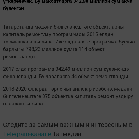
үткәреләчәк. Бу максатларга 342,98 миллион сум акча
бүленгән.
Татарстанда мәдәни билгеләнештәге объектларны
капиталь ремонтлау программасы 2015 елдан
тормышка ашырыла. Ике елда әлеге программа буенча
барлыгы 798,23 миллион сумга 114 объект
ремонтланды.
2017 елда программа 342,49 миллион сум күләмендә
финансланды. Бу чараларга 44 объект ремонтланды.
2018-2020 елларда төрле чыганаклар исәбенә, мәдәни
билгеләнештәге 375 объектка капиталь ремонт уздыру
планлаштырыла.
Следите за самым важным и интересным в
Telegram-канале
Татмедиа