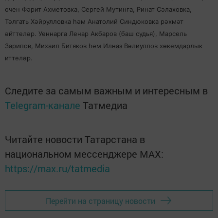
өчен Фәрит Ахметовка, Сергей Мутинга, Ринат Сәлаховка,
Тәлгать Хәйрулловка һәм Анатолий Синдюковка рәхмәт
әйттеләр. Уеннарга Ленар Акбаров (баш судья), Марсель
Зарипов, Михаил Битяков һәм Илназ Вәлиуллов хөкемдарлык
иттеләр.
Следите за самым важным и интересным в
Telegram-канале
Татмедиа
Читайте новости Татарстана в
национальном мессенджере MАХ:
https://max.ru/tatmedia
Перейти на страницу новости