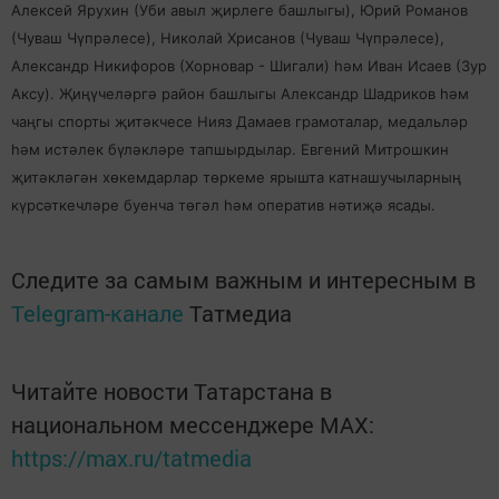
Алексей Ярухин (Уби авыл җирлеге башлыгы), Юрий Романов
(Чуваш Чүпрәлесе), Николай Хрисанов (Чуваш Чүпрәлесе),
Александр Никифоров (Хорновар - Шигали) һәм Иван Исаев (Зур
Аксу). Җиңүчеләргә район башлыгы Александр Шадриков һәм
чаңгы спорты
җитәкчесе Нияз Дамаев грамоталар, медальләр
һәм истәлек бүләкләре тапшырдылар. Евгений Митрошкин
җитәкләгән хөкемдарлар төркеме ярышта катнашучыларның
күрсәткечләре буенча төгәл һәм оператив нәтиҗә ясады.
Следите за самым важным и интересным в
Telegram-канале
Татмедиа
Читайте новости Татарстана в
национальном мессенджере MАХ:
https://max.ru/tatmedia