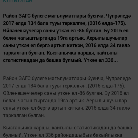
Район ЗАГС бүлеге мәгълүматлары буенча, Чүпрәледә
2017 елда 134 бала тууы теркәлгән, (2016 елда-175).
Өйләнешәүчеләр саны үткән ел -86 булган. Бу 2016 ел
белән чагыштырганда 19га артык. Аерылышучылар
саны үткән ел бергә артып киткән, 2016 елда 34 гаилә
таркалган булган. Кызганычка каршы, кайгылы
статистикадан да башка булмый. Үткән ел 336...
Район ЗАГС бүлеге мәгълүматлары буенча, Чүпрәледә
2017 елда 134 бала тууы теркәлгән, (2016 елда-175).
Өйләнешәүчеләр саны үткән ел -86 булган. Бу 2016 ел
белән чагыштырганда 19га артык. Аерылышучылар
саны үткән ел бергә артып киткән, 2016 елда 34 гаилә
таркалган булган.
Кызганычка каршы, кайгылы статистикадан да башка
булмый. Үткән ел 336 райондашыбыз бакыйлыкка