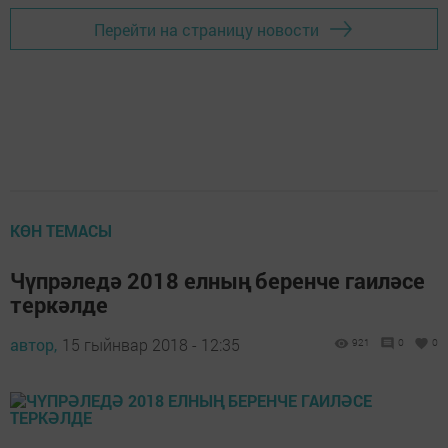
Перейти на страницу новости
КӨН ТЕМАСЫ
Чүпрәледә 2018 елның беренче гаиләсе
теркәлде
автор,
15 гыйнвар 2018 - 12:35
921
0
0