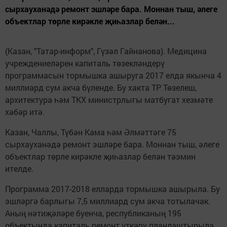
сырхауханәдә ремонт эшләре бара. Моннан тыш, әлеге
объектлар төрле кирәкле җиһазлар белән...
(Казан, "Татар-информ", Гүзәл Гайнанова). Медицина
учреждениеләрен капиталь төзекләндерү
программасын тормышка ашыруга 2017 елда якынча 4
миллиард сум акча бүленде. Бу хакта ТР Төзелеш,
архитектура һәм ТКХ министрлыгы матбугат хезмәте
хәбәр итә.
Казан, Чаллы, Түбән Кама һәм Әлмәттәге 75
сырхауханәдә ремонт эшләре бара. Моннан тыш, әлеге
объектлар төрле кирәкле җиһазлар белән тәэмин
ителде.
Программа 2017-2018 елларда тормышка ашырыла. Бу
эшләргә барлыгы 7,5 миллиард сум акча тотылачак.
Аның нәтиҗәләре буенча, республиканың 195
объектында капиталь ремонт үткәрү планлаштырыла.