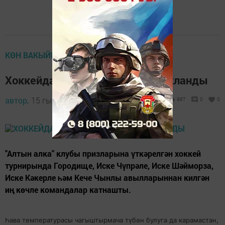
КӨН ВАКЫЙГАСЫ
Хоккейда яшь чемпионнар ачыкланды
автор,
15 гыйнвар 2018 - 07:53
967
0
0
"Алтын алка" клубы призларына үткәрелгән хоккей
турнирында Городище, Иске Чүпрәле, Иске Шәйморза,
Иске Кәкерле һәм Кече Чынлы авылларыннан килгән
иң көчле командалар катнашты.
Һава температурасы чагыштырмача түбән булуга да карамастан,