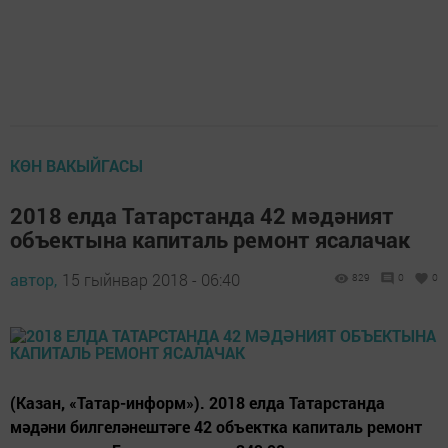
КӨН ВАКЫЙГАСЫ
2018 елда Татарстанда 42 мәдәният
объектына капиталь ремонт ясалачак
автор,
15 гыйнвар 2018 - 06:40
829
0
0
(Казан, «Татар-информ»). 2018 елда Татарстанда
мәдәни билгеләнештәге 42 объектка капиталь ремонт