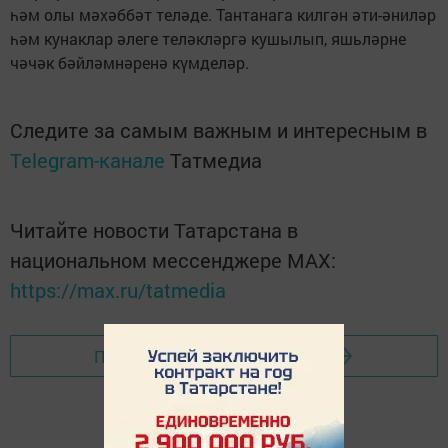
һәм олы мәхәббәт теләде. Тантанага килгән әти-әниләр
һәм кунаклар әлеге теләкләргә кушылып, яшьләрне
чәчәк бәйләмнәренә күмделәр.
Следите за самым важным и интересным в
Telegram-канале
Татмедиа
Читайте новости Татарстана в
национальном мессенджере MАХ:
https://max.ru/tatmedia
Перейти на страницу новости