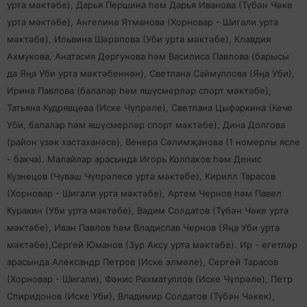
урта мәктәбе), Дарья Першина һәм Дарья Иванова (Түбән Чәке
урта мәктәбе), Ангелина Ятманова (Хорновар - Шигали урта
мәктәбе), Ильвина Шәрәпова (Уби урта мәктәбе), Клавдия
Ахмукова, Анатасия Дергунова һәм Василиса Павлова (барысы
да Яңа Уби урта мәктәбеннән), Светлана Саймуллова (Яңа Уби),
Ирина Павлова (балалар һәм яшүсмерләр спорт мәктәбе),
Татьяна Кудрявцева (Иске Чүпрәле), Светлана Цыфаркина (Кече
Уби, балалар һәм яшүсмерләр спорт мәктәбе), Дина Долгова
(район үзәк хастаханәсе), Венера Сәлимҗанова (1 номерлы ясле
- бакча). Малайлар арасында Игорь Колпаков һәм Денис
Кузнецов (Чуваш Чүпрәлесе урта мәктәбе), Кирилл Тарасов
(Хорновар - Шигали урта мәктәбе), Артем Чернов һәм Павел
Куракин (Уби урта мәктәбе), Вадим Солдатов (Түбән Чәке урта
мәктәбе), Иван Павлов һәм Владислав Чернов (Яңа Уби урта
мәктәбе),Сергей Юманов (Зур Аксу урта мәктәбе). Ир - егетләр
арасында Александр Петров (Иске элмәле), Сергей Тарасов
(Хорновар - Шигали), Фәнис Рәхматуллов (Иске Чүпрәле), Петр
Спиридонов (Иске Уби), Владимир Солдатов (Түбән Чәкек),