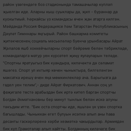
район үзәгендәге боз стадионында тамашачылар күпләп
җыелган иде. Аларны кыш суыклары да, җил - бураннар да
куокытмый. Һәркайсы үз командасы өчен җан атарга килгән.
Мәйданда Россия Федерациясе һәм Татарстан Республикасының
Дәүләт Гимннары яңгырый. Район башкарма комитеты
җитәкчесенең социаль мәсьәләләр буенча урынбасары Айрат
Җәлалов яшб хоккейчыларны спорт бәйрәме белән тәбрикләде,
командаларга матур уен күрсәтеп җиңү яулауларын теләде.
"Спортны яратуыгыз бик куандыра, киләчәктә дә сәламәт
яшәгез. Спорт ул ихтыяр көчен чыныктыра, билгеләнгән
максатка ирешү өчен яңа мөмкинлекләр ача. Барыгызга да
гадел уен телим",- диде Айрат Фиркатович. Аннан соң ул
фаҗигале төстә арабыздан бик иртә китеп барган спортчы
Богдан Әхмәтхановны бер минут тынлык белән искә алуны
тәкъдим итте. "Бик оста спортчы иде, яшьтән үк үзен спортка
багышлады. Чыныккан егет булуын исәпкә алып аны һава
десанты гаскәрләренә хәрби хезмәткә чакырдылар. Армиядән
бик күп Грамоталар алып кайтты. Богданның киләчәге бик