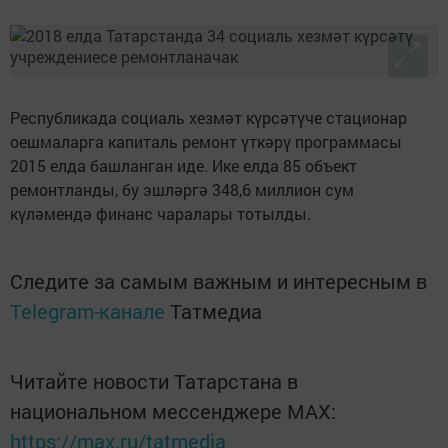
Республикада социаль хезмәт күрсәтүче стационар
оешмаларга капиталь ремонт үткәрү программасы
2015 елда башланган иде. Ике елда 85 объект
ремонтланды, бу эшләргә 348,6 миллион сум
күләмендә финанс чаралары тотылды.
Следите за самым важным и интересным в
Telegram-канале
Татмедиа
Читайте новости Татарстана в
национальном мессенджере MАХ:
https://max.ru/tatmedia