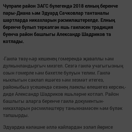
Чүпрәле район ЗАГС бүлегендә 2018 елның беренче
пары-Диана һәм Эдуард Сачковлар тантаналы
шартларда никахларын рәсмиләштерелде. Елның
беренче булып теркәлгән яшь гаиләсен традиция
буенча район башлыгы Александр Шадриков та
котлады.
-Гаилә төзү-һәр кешенең гомерендә җаваплы һәм
дулкынландыргыч мизгел. Сезгә гаилә учагыгызның
озын гомерле һәм бәхетле булуын телим. Гаилә
ныклыгын саклап яшәгез һәм хезмәт итегез,
районыбыз үсешендә сезнең лаеклы өлешегез керсен,-
диде Александр Шадриков яшьләрне котлап. Район
башлыгы аларга беренче гаилә документын-
никахларын рәсмиләштерү таныкнамәсен һәм бүләк
тапшырды.
Эдуардка кәләшне әллә кайлардан эзләп йөрисе