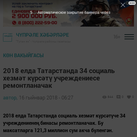
4
Автоматическое закрытие баннера через
ЧҮПРӘЛЕ ХӘБӘРЛӘРЕ
16+
"Туган як" - Чүпрәле районы газетасы
КӨН ВАКЫЙГАСЫ
2018 елда Татарстанда 34 социаль
хезмәт күрсәтү учреждениесе
ремонтланачак
автор,
16 гыйнвар 2018 - 06:27
844
0
0
2018 елда Татарстанда социаль хезмәт күрсәтүче 34
учреждениенең бинасы ремонтланачак. Бу
максатларга 121,3 миллион сум акча бүленгән.