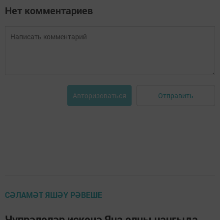
Нет комментариев
Отправить
Авторизоваться
СӘЛАМӘТ ЯШӘҮ РӘВЕШЕ
Чүпрәлеләр искечә Яңа елны чаңгыда