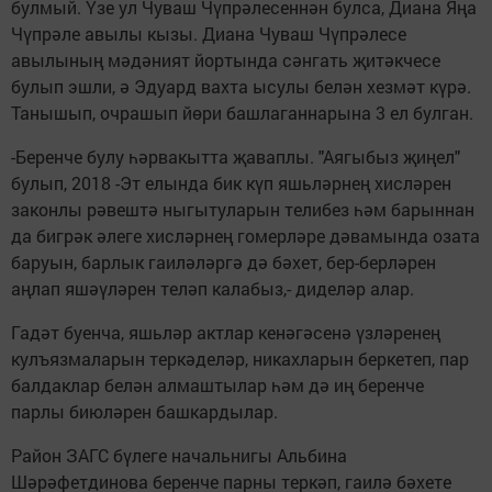
булмый. Үзе ул Чуваш Чүпрәлесеннән булса, Диана Яңа
Чүпрәле авылы кызы. Диана Чуваш Чүпрәлесе
авылының мәдәният йортында сәнгать җитәкчесе
булып эшли, ә Эдуард вахта ысулы белән хезмәт күрә.
Танышып, очрашып йөри башлаганнарына 3 ел булган.
-Беренче булу һәрвакытта җаваплы. "Аягыбыз җиңел"
булып, 2018 -Эт елында бик күп яшьләрнең хисләрен
законлы рәвештә ныгытуларын телибез һәм барыннан
да бигрәк әлеге хисләрнең гомерләре дәвамында озата
баруын, барлык гаиләләргә дә бәхет, бер-берләрен
аңлап яшәүләрен теләп калабыз,- диделәр алар.
Гадәт буенча, яшьләр актлар кенәгәсенә үзләренең
кулъязмаларын теркәделәр, никахларын беркетеп, пар
балдаклар белән алмаштылар һәм дә иң беренче
парлы биюләрен башкардылар.
Район ЗАГС бүлеге начальнигы Альбина
Шәрәфетдинова беренче парны теркәп, гаилә бәхете