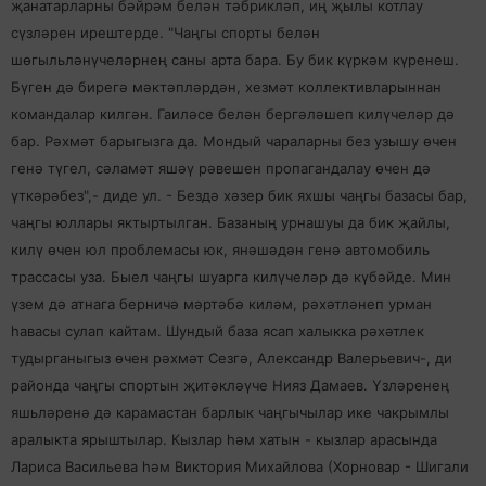
җанатарларны бәйрәм белән тәбрикләп, иң җылы котлау
сүзләрен ирештерде. "Чаңгы спорты белән
шөгыльләнүчеләрнең саны арта бара. Бу бик күркәм күренеш.
Бүген дә бирегә мәктәпләрдән, хезмәт коллективларыннан
командалар килгән. Гаиләсе белән бергәләшеп килүчеләр дә
бар. Рәхмәт барыгызга да. Мондый чараларны без узышу өчен
генә түгел, сәламәт яшәү рәвешен пропагандалау өчен дә
үткәрәбез",- диде ул. - Бездә хәзер бик яхшы чаңгы базасы бар,
чаңгы юллары яктыртылган. Базаның урнашуы да бик җайлы,
килү өчен юл проблемасы юк, янәшәдән генә автомобиль
трассасы уза. Быел чаңгы шуарга килүчеләр дә күбәйде. Мин
үзем дә атнага берничә мәртәбә киләм, рәхәтләнеп урман
һавасы сулап кайтам. Шундый база ясап халыкка рәхәтлек
тудырганыгыз өчен рәхмәт Сезгә,
Александр Валерьевич-, ди
районда чаңгы спортын җитәкләүче Нияз Дамаев. Үзләренең
яшьләренә дә карамастан барлык чаңгычылар ике чакрымлы
аралыкта ярыштылар. Кызлар һәм хатын - кызлар арасында
Лариса Васильева һәм Виктория Михайлова (Хорновар - Шигали