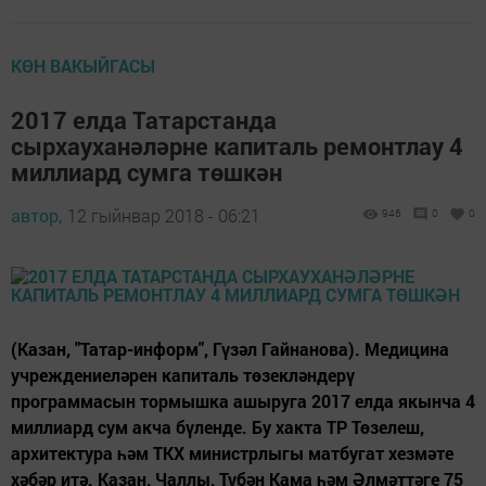
КӨН ВАКЫЙГАСЫ
2017 елда Татарстанда
сырхауханәләрне капиталь ремонтлау 4
миллиард сумга төшкән
автор,
12 гыйнвар 2018 - 06:21
946
0
0
(Казан, "Татар-информ", Гүзәл Гайнанова). Медицина
учреждениеләрен капиталь төзекләндерү
программасын тормышка ашыруга 2017 елда якынча 4
миллиард сум акча бүленде. Бу хакта ТР Төзелеш,
архитектура һәм ТКХ министрлыгы матбугат хезмәте
хәбәр итә. Казан, Чаллы, Түбән Кама һәм Әлмәттәге 75