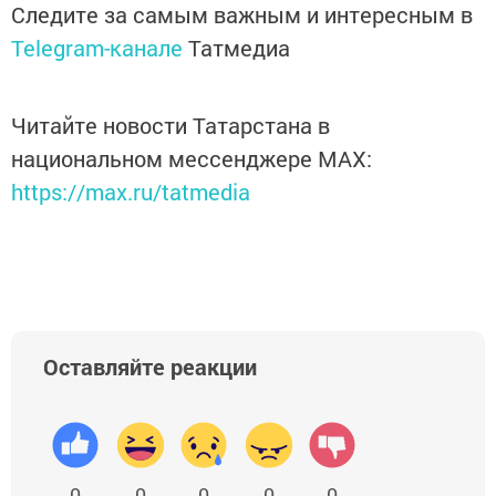
Следите за самым важным и интересным в
Telegram-канале
Татмедиа
Читайте новости Татарстана в
национальном мессенджере MАХ:
https://max.ru/tatmedia
Оставляйте реакции
0
0
0
0
0