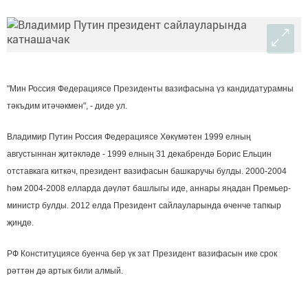
"Мин Россия Федерациясе Президенты вазифасына үз кандидатурамны
тәкъдим итәчәкмен", - диде ул.
Владимир Путин Россия Федерациясе Хөкүмәтен 1999 елның
августыннан җитәкләде - 1999 елның 31 декабрендә Борис Ельцин
отставкага киткәч, президент вазифасын башкаручы булды. 2000-2004
һәм 2004-2008 елларда дәүләт башлыгы иде, аннары яңадан Премьер-
министр булды. 2012 елда Президент сайлауларында өченче тапкыр
җиңде.
РФ Конституциясе буенча бер үк зат Президент вазифасын ике срок
рәттән дә артык били алмый.