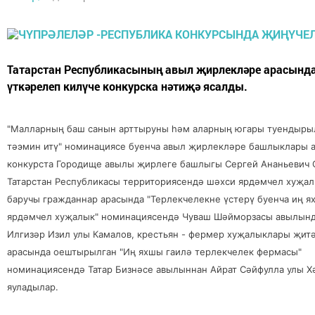
Татарстан Республикасының авыл җирлекләре арасында
үткәрелеп килүче конкурска нәтиҗә ясалды.
"Малларның баш санын арттыруны һәм аларның югары туендыры
тәэмин итү" номинациясе буенча авыл җирлекләре башлыклары 
конкурста Городище авылы җирлеге башлыгы Сергей Ананьевич 
Татарстан Республикасы территориясендә шәхси ярдәмчел хуҗа
баручы гражданнар арасында "Терлекчелекне үстерү буенча иң 
ярдәмчел хуҗалык" номинациясендә Чуваш Шәйморзасы авылынд
Илгизәр Изил улы Камалов, крестьян - фермер хуҗалыклары җит
арасында оештырылган "Иң яхшы гаилә терлекчелек фермасы"
номинациясендә Татар Бизнәсе авылыннан Айрат Сәйфулла улы Х
яуладылар.