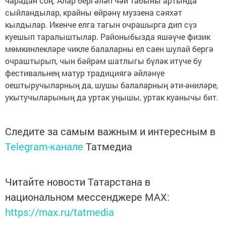
чарадан соң. Алар бергәләп чәй табыны артында
сыйландылар, крайны өйрәнү муззена сәяхәт
кылдылар. Икенче елга тагын очрашырга дип сүз
куешып таралыштылар. Районыбызда яшәүче физик
мөмкинлекләре чикле балаларны ел саен шулай бергә
очраштырып, чын бәйрәм шатлыгы бүләк итүче бу
фестивальнең матур традициягә әйләнүе
оештыручыларның да, шушы балаларның әти-әниләре,
укытучыларының да уртак уңышы, уртак куанычы бит.
Следите за самым важным и интересным в
Telegram-канале
Татмедиа
Читайте новости Татарстана в
национальном мессенджере MАХ:
https://max.ru/tatmedia