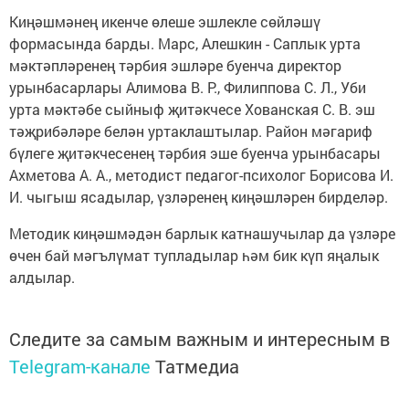
Киңәшмәнең икенче өлеше эшлекле сөйләшү
формасында барды. Марс, Алешкин - Саплык урта
мәктәпләренең тәрбия эшләре буенча директор
урынбасарлары Алимова В. Р., Филиппова С. Л., Уби
урта мәктәбе сыйныф җитәкчесе Хованская С. В. эш
тәҗрибәләре белән уртаклаштылар. Район мәгариф
бүлеге җитәкчесенең тәрбия эше буенча урынбасары
Ахметова А. А., методист педагог-психолог Борисова И.
И. чыгыш ясадылар, үзләренең киңәшләрен бирделәр.
Методик киңәшмәдән барлык катнашучылар да үзләре
өчен бай мәгълүмат тупладылар һәм бик күп яңалык
алдылар.
Следите за самым важным и интересным в
Telegram-канале
Татмедиа