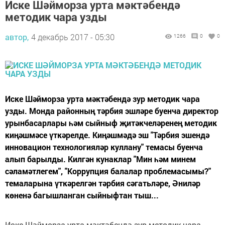
Иске Шәйморза урта мәктәбендә
методик чара узды
автор,
4 декабрь 2017 - 05:30
1266
0
0
Иске Шәйморза урта мәктәбендә зур методик чара
узды. Монда районның тәрбия эшләре буенча директор
урынбасарлары һәм сыйныф җитәкчеләренең методик
киңәшмәсе үткәрелде. Киңәшмәдә эш "Тәрбия эшендә
инновацион технологияләр куллану" темасы буенча
алып барылды. Килгән кунаклар "Мин һәм минем
сәламәтлегем", "Коррупция балалар проблемасымы?"
темаларына үткәрелгән тәрбия сәгатьләре, Әниләр
көненә багышланган сыйныфтан тыш...
Иске Шәйморза урта мәктәбендә зур методик чара