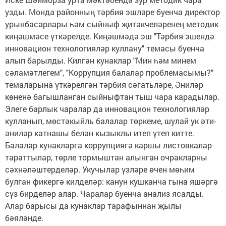
узды. Монда районның тәрбия эшләре буенча директор
урынбасарлары һәм сыйныф җитәкчеләренең методик
киңәшмәсе үткәрелде. Киңәшмәдә эш "Тәрбия эшендә
инновацион технологияләр куллану" темасы буенча
алып барылды. Килгән кунаклар "Мин һәм минем
сәламәтлегем", "Коррупция балалар проблемасымы?"
темаларына үткәрелгән тәрбия сәгатьләре, Әниләр
көненә багышланган сыйныфтан тыш чара карадылар.
Элеге барлык чаралар да инновацион технологияләр
кулланып, мөстәкыйль балалар төркеме, шулай ук әти-
әниләр катнашы белән кызыклы итеп үтеп китте.
Балалар кунакларга коррупциягә каршы листовкалар
тараттылар, төрле тормыштан алынган очракларны
сәхнәләштерделәр. Укучылар үзләре өчен мөһим
булган фикергә килделәр: канун кушканча гына яшәргә
сүз бирделәр алар. Чаралар буенча анализ ясалды.
Алар барысы да кунаклар тарафыннан җылы
бәяләнде.