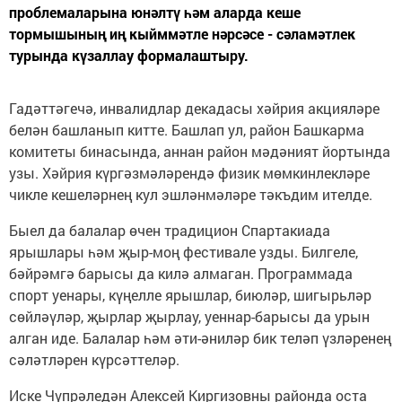
проблемаларына юнәлтү һәм аларда кеше
тормышының иң кыйммәтле нәрсәсе - сәламәтлек
турында күзаллау формалаштыру.
Гадәттәгечә, инвалидлар декадасы хәйрия акцияләре
белән башланып китте. Башлап ул, район Башкарма
комитеты бинасында, аннан район мәдәният йортында
узы. Хәйрия күргәзмәләрендә физик мөмкинлекләре
чикле кешеләрнең кул эшләнмәләре тәкъдим ителде.
Быел да балалар өчен традицион Спартакиада
ярышлары һәм җыр-моң фестивале узды. Билгеле,
бәйрәмгә барысы да килә алмаган. Программада
спорт уенары, күңелле ярышлар, биюләр, шигырьләр
сөйләүләр, җырлар җырлау, уеннар-барысы да урын
алган иде. Балалар һәм әти-әниләр бик теләп үзләренең
сәләтләрен күрсәттеләр.
Иске Чүпрәледән Алексей Киргизовны районда оста