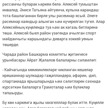
рәссамчы буларак һәркем белә. Алексей тумыштан
инвалид. Әнисе Татьяна әйтүенчә, кулына карандаш
тота башлаганнан бирле улы рәсемнәр ясый. Әлеге
рәсемнәр каяндыр алынган һәм күчерелгән түгел. Алар
Алексейның күңелендә туа һәм ак кәгазь битләренә
төшә. Алексей быел район үзәгендә ачылган спорт
мәйданчыгы каршындагы диварга хоккей уенын
төшерде.
Чарада район Башкарма комитеты җитәкчесе
урынбасары Айрат Җәлалов балаларны сәламләп:
- Кайчагында мөмкинлекләре чикләнгән кешеләр
ирешкәннәр шулкадәр гаҗәпләндерә, әфәрин, -дип,
спартакиада ярышларында һәм сәләтләрен сәхнәдә
күрсәткән балаларга Грамоталар һәм бүләкләр
тапшырды.
Бу көн һәркемгә җылы мизгеллләр бүләк итте. Күңелле