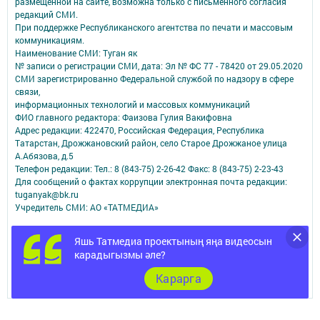
размещенной на сайте, возможна только с письменного согласия
редакций СМИ.
При поддержке Республиканского агентства по печати и массовым
коммуникациям.
Наименование СМИ: Туган як
№ записи о регистрации СМИ, дата: Эл № ФС 77 - 78420 от 29.05.2020
СМИ зарегистрированно Федеральной службой по надзору в сфере
связи,
информационных технологий и массовых коммуникаций
ФИО главного редактора: Фаизова Гулия Вакифовна
Адрес редакции: 422470, Российская Федерация, Республика
Татарстан, Дрожжановский район, село Старое Дрожжаное улица
А.Абязова, д.5
Телефон редакции: Тел.: 8 (843-75) 2-26-42 Факс: 8 (843-75) 2-23-43
Для сообщений о фактах коррупции электронная почта редакции:
tuganyak@bk.ru
Учредитель СМИ: АО «ТАТМЕДИА»
Антикоррупционная политика
Яшь Татмедиа проектының яңа видеосын
АО «ТАТМЕДИА» использует «cookie»
для персонализации сервисов и
карадыгызмы әле?
удобства пользователей сайтом.
Использование «cookie» можно отменить в настройках браузера.
Карарга
Политика конфиденциальности