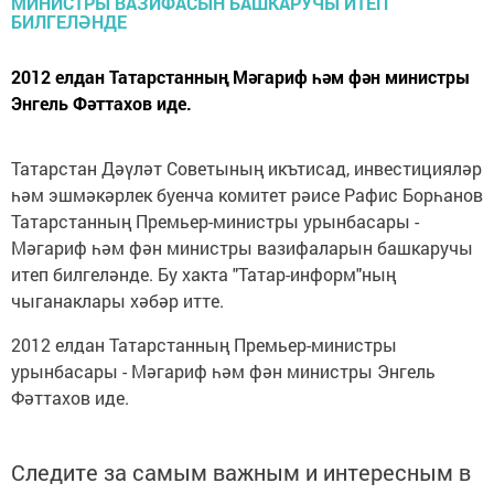
2012 елдан Татарстанның Мәгариф һәм фән министры
Энгель Фәттахов иде.
Татарстан Дәүләт Советының икътисад, инвестицияләр
һәм эшмәкәрлек буенча комитет рәисе Рафис Борһанов
Татарстанның Премьер-министры урынбасары -
Мәгариф һәм фән министры вазифаларын башкаручы
итеп билгеләнде. Бу хакта "Татар-информ"ның
чыганаклары хәбәр итте.
2012 елдан Татарстанның Премьер-министры
урынбасары - Мәгариф һәм фән министры Энгель
Фәттахов иде.
Следите за самым важным и интересным в