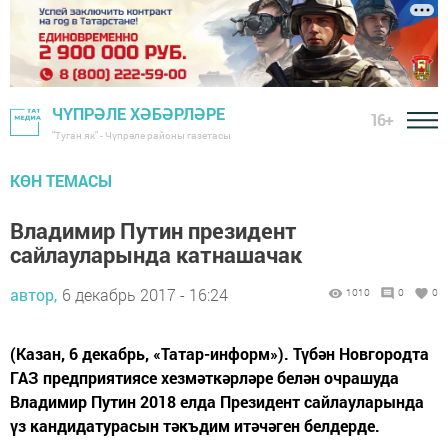
ЧҮПРӘЛЕ ХӘБӘРЛӘРЕ
16+
"Туган як" - Чүпрәле районы газетасы
КӨН ТЕМАСЫ
Владимир Путин президент
сайлауларында катнашачак
автор,
6 декабрь 2017 - 16:24
1010
0
0
(Казан, 6 декабрь, «Татар-информ»). Түбән Новгородта
ГАЗ предприятиясе хезмәткәрләре белән очрашуда
Владимир Путин 2018 елда Президент сайлауларында
үз кандидатурасын тәкъдим итәчәген белдерде.