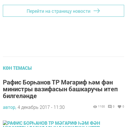
Перейти на страницу новости
КӨН ТЕМАСЫ
Рафис Борһанов ТР Мәгариф һәм фән
министры вазифасын башкаручы итеп
билгеләнде
автор,
4 декабрь 2017 - 11:30
1100
0
0