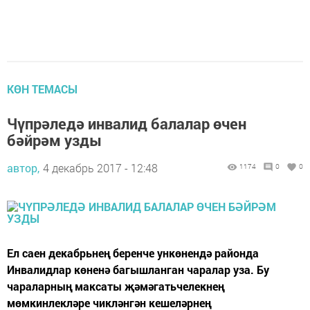
КӨН ТЕМАСЫ
Чүпрәледә инвалид балалар өчен
бәйрәм узды
автор,
4 декабрь 2017 - 12:48
1174
0
0
Ел саен декабрьнең беренче ункөнендә районда
Инвалидлар көненә багышланган чаралар уза. Бу
чараларның максаты җәмәгатьчелекнең
мөмкинлекләре чикләнгән кешеләрнең