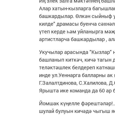
Иң элек залга мәктәпнең баш
Алар хатын-кызларга багышла
башкардылар. Өлкән сыйныф 
килде" драмасы буенча сәхнәл
үтеп керде һәм уйланырга мәҗ
артистларча башкардылар , ала
Укучылар арасында "Кызлар" 
башланып киткәч, кичә тагын 
теләктәшлек белдереп катна
инде ул.Уеннарга балларны ак
Г.Залалтдинова, С.Халилова, Д
Ярышта ике команда да 60 ар 
Йомшак күңелле фәрештәләр!..
шулай булуын кичәдә чыгыш я