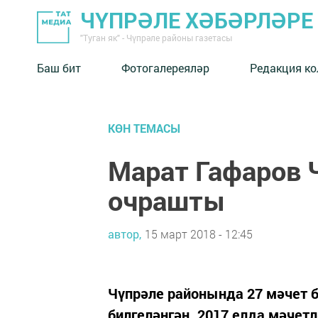
ЧҮПРӘЛЕ ХӘБӘРЛӘРЕ
"Туган як" - Чүпрәле районы газетасы
Баш бит
Фотогалереяләр
Редакция к
КӨН ТЕМАСЫ
Марат Гафаров 
очрашты
автор,
15 март 2018 - 12:45
Чүпрәле районында 27 мәчет
билгеләнгән. 2017 елда мәчет