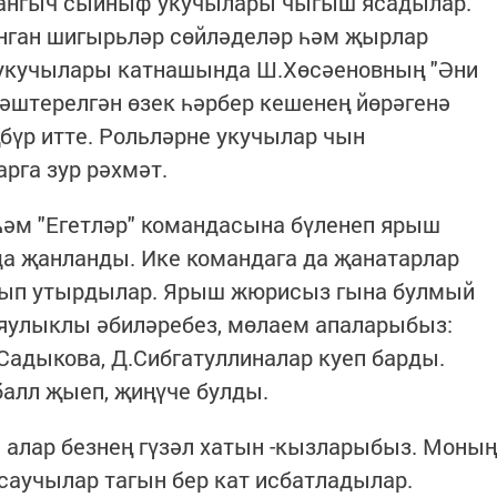
лангыч сыйныф укучылары чыгыш ясадылар.
нган шигырьләр сөйләделәр һәм җырлар
укучылары катнашында Ш.Хөсәеновның "Әни
әштерелгән өзек һәрбер кешенең йөрәгенә
бүр итте. Рольләрне укучылар чын
рга зур рәхмәт.
һәм "Егетләр" командасына бүленеп ярыш
да җанланды. Ике командага да җанатарлар
шып утырдылар. Ярыш жюрисыз гына булмый
 яулыклы әбиләребез, мөлаем апаларыбыз:
.Садыкова, Д.Сибгатуллиналар куеп барды.
балл җыеп, җиңүче булды.
 алар безнең гүзәл хатын -кызларыбыз. Моның
саучылар тагын бер кат исбатладылар.