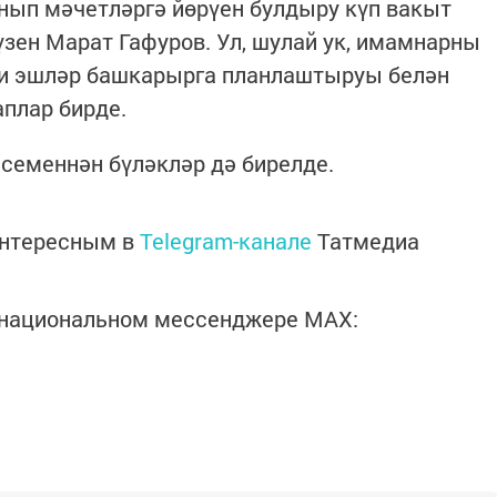
ып мәчетләргә йөрүен булдыру күп вакыт
сүзен Марат Гафуров. Ул, шулай ук, имамнарны
ди эшләр башкарырга планлаштыруы белән
плар бирде.
еменнән бүләкләр дә бирелде.
интересным в
Telegram-канале
Татмедиа
в национальном мессенджере MАХ: