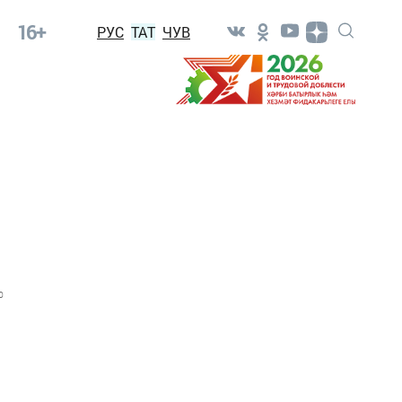
16+
РУС
ТАТ
ЧУВ
0
.