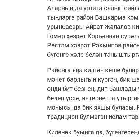
Аларның да уртага салып сөйл
тыңларга район Башкарма ком
урынбасары Айрат Җәлалов к
Гомәр хәзрәт Коръәннән сүрәл
Рөстәм хәзрәт Рәкыйпов райо
бүгенге хәле белән таныштырг
Районга яңа килгән кеше була
мәчет барлыгын күргәч, бик 
өнди бит безнең,-дип башлады
белеп үссә, интернетта утырга
монысы да бик яхшы буласы. 
традицион булмаган ислам та
Киләчәк буынга да, бүгенгесен