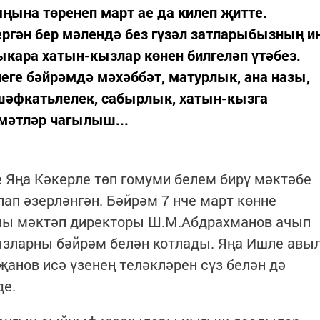
ңына төренеп март ае да килеп җитте.
ергән бер мәлендә без гүзәл затларыбызның и
ыкара хатын-кызлар көнен билгеләп үтәбез.
еге бәйрәмдә мәхәббәт, матурлык, ана назы,
шәфкатьлелек, сабырлык, хатын-кызга
мәтләр чагылыш...
 Яңа Кәкерле төп гомуми белем бирү мәктәбе
ап әзерләнгән. Бәйрәм 7 нче март көнне
аны мәктәп директоры Ш.М.Абдрахманов ачып
ызларны бәйрәм белән котлады. Яңа Ишле авы
нов исә үзенең теләкләрен сүз белән дә
де.