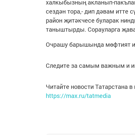
халкыбызның акланып-пакълан
сездән тора,- дип дәвам итте 
район җитәкчесе буларак нин
таныштырды. Сорауларга җава
Очрашу барышында мөфтият ис
Следите за самым важным и 
Читайте новости Татарстана 
https://max.ru/tatmedia