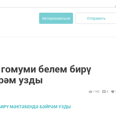
Отправить
Авторизоваться
 гомуми белем бирү
рәм узды
1160
0