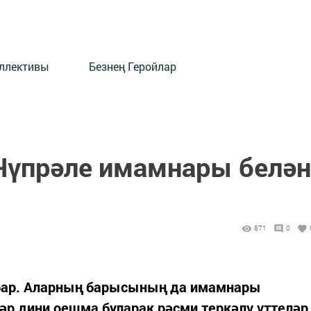
оллективы
Безнең Геройлар
Чүпрәле имамнары белән
871
0
 бар. Аларның барысының да имамнары
ләр дини оешма буларак рәсми теркәлү үттеләр