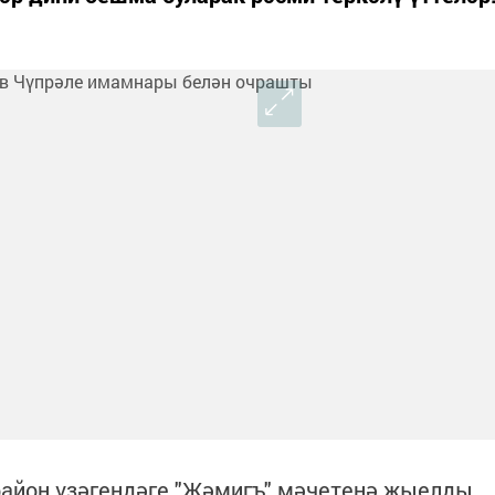
айон үзәгендәге "Җәмигъ" мәчетенә җыелды.