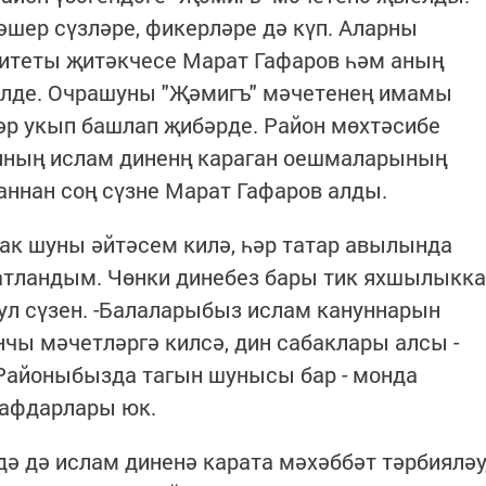
әшер сүзләре, фикерләре дә күп. Аларны
итеты җитәкчесе Марат Гафаров һәм аның
илде. Очрашуны "Җәмигъ" мәчетенең имамы
әр укып башлап җибәрде. Район мөхтәсибе
нның ислам диненң караган оешмаларының
аннан соң сүзне Марат Гафаров алды.
рак шуны әйтәсем килә, һәр татар авылында
шатландым. Чөнки динебез бары тик яхшылыкка
 ул сүзен. -Балаларыбыз ислам кануннарын
нчы мәчетләргә килсә, дин сабаклары алсы -
Районыбызда тагын шунысы бар - монда
рафдарлары юк.
дә дә ислам диненә карата мәхәббәт тәрбияләу