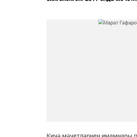
Кичә мәчетләрнең имамнары р