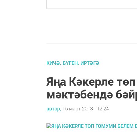
КИЧӘ. БҮГЕН. ИРТӘГӘ
Яңа Кәкерле төп
мәктәбендә бәй
автор,
15 март 2018 - 12:24