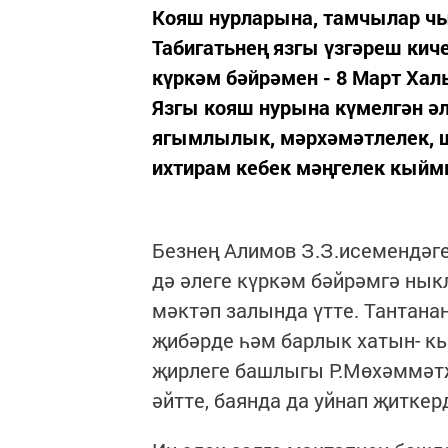
Кояш нурларына, тамчылар чы
Табигатьнең язгы үзгәреш кич
күркәм бәйрәмен - 8 Март Хал
Язгы кояш нурына күмелгән әл
ягымлылык, мәрхәмәтлелек, 
ихтирам кебек мәңгелек кыйм
Безнең Алимов З.З.исемендәге
дә әлеге күркәм бәйрәмгә ныкл
мәктәп залында үтте. Тантан
җибәрде һәм барлык хатын- к
җирлеге башлыгы Р.Мөхәммәтҗа
әйтте, баянда да уйнап җиткер