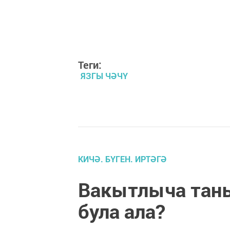
Теги:
ЯЗГЫ ЧӘЧҮ
КИЧӘ. БҮГЕН. ИРТӘГӘ
Вакытлыча тан
була ала?