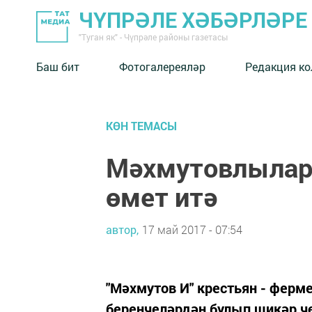
ЧҮПРӘЛЕ ХӘБӘРЛӘРЕ
"Туган як" - Чүпрәле районы газетасы
Баш бит
Фотогалереяләр
Редакция к
КӨН ТЕМАСЫ
Мәхмутовлылар
өмет итә
автор,
17 май 2017 - 07:54
"Мәхмутов И" крестьян - фер
беренчеләрдән булып шикәр ч