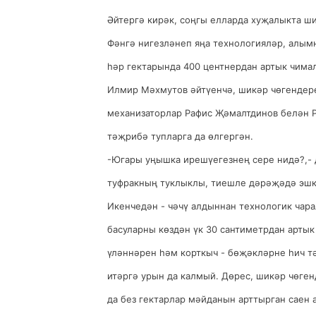
Әйтергә кирәк, соңгы елларда хуҗалыкта ш
Фәнгә нигезләнеп яңа технологияләр, алым
һәр гектарында 400 центнердан артык чима
Илмир Мәхмутов әйтүенчә, шикәр чөгендере
механизаторлар Рафис Җәмалтдинов белән Р
тәҗрибә тупларга да өлгергән.
-Югары уңышка ирешүегезнең сере нидә?,- 
туфракның туклыклы, тиешле дәрәҗәдә эшк
Икенчедән - чәчү алдыннан технологик чара
басуларны көздән үк 30 сантиметрдан артык
үләннәрен һәм корткыч - бөҗәкләрне һич т
итәргә урын да калмый. Дөрес, шикәр чөгенд
да без гектарлар мәйданын арттырган саен