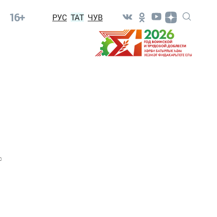
16+
РУС
ТАТ
ЧУВ
0