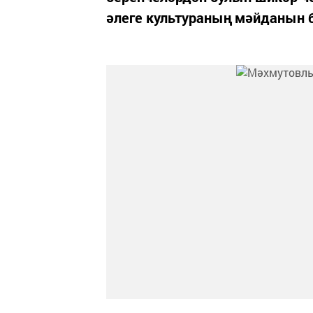
әлеге культураның мәйданын б