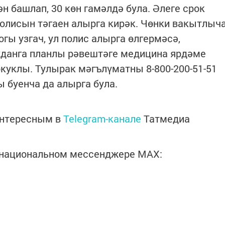
ән башлап, 30 көн гамәлдә була. Әлеге срок
полисын тәгаен алырга кирәк. Чөнки вакытлыч
гы узгач, ул полис алырга өлгермәсә,
данга планлы рәвештәге медицина ярдәме
окуклы. Тулырак мәгълүматны 8-800-200-51-51
 буенча да алырга була.
интересным в
Telegram-канале
Татмедиа
в национальном мессенджере MАХ: