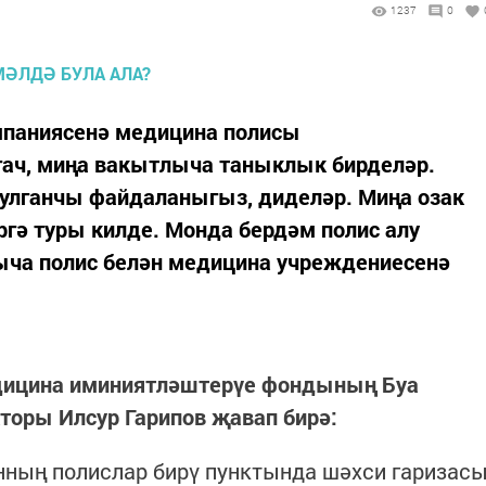
1237
0
омпаниясенә медицина полисы
гач, миңа вакытлыча таныклык бирделәр.
булганчы файдаланыгыз, диделәр. Миңа озак
гә туры килде. Монда бердәм полис алу
ча полис белән медицина учреждениесенә
едицина иминиятләштерүе фондының Буа
торы Илсур Гарипов җавап бирә:
ның полислар бирү пунктында шәхси гаризас