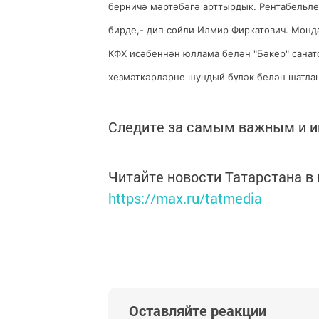
берничә мәртәбәгә арттырдык. Рентабельле
бирде,- дип сөйли Илмир Фиркатович. Монд
КФХ исәбеннән юллама белән "Бәкер" санат
хезмәткәрләрне шундый бүләк белән шатла
Следите за самым важным и 
Читайте новости Татарстана 
https://max.ru/tatmedia
Оставляйте реакции