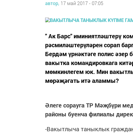
автор,
17 май 2017 - 07:05
" Ак Барс" иминиятләштерү к
рәсмиләштерүләрен сорап бар
Бердәм үрнәктәге полис әзер 
вакытка командировкага китәр
мөмкинлегем юк. Мин вакытлы
мөрәҗәгать итә аламмы?
Әлеге сорауга ТР Мәҗбүри м
районы буенча филиалы дирек
-Вакытлыча таныклык граждан