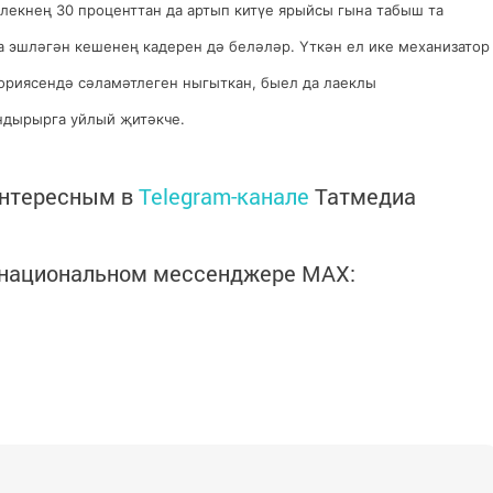
лекнең 30 проценттан да артып китүе ярыйсы гына табыш та
а эшләгән кешенең кадерен дә беләләр. Үткән ел ике механизатор
ориясендә сәламәтлеген ныгыткан, быел да лаеклы
ндырырга уйлый җитәкче.
интересным в
Telegram-канале
Татмедиа
в национальном мессенджере MАХ: