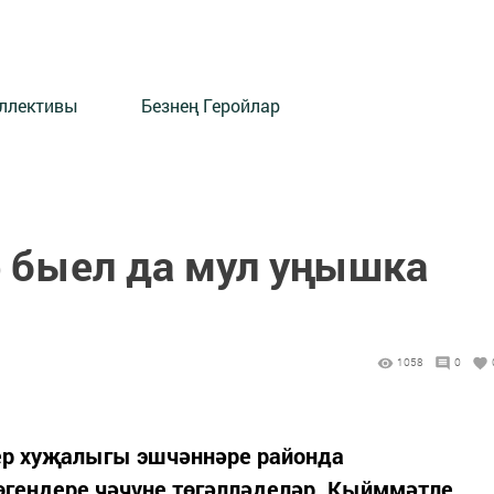
оллективы
Безнең Геройлар
 быел да мул уңышка
1058
0
мер хуҗалыгы эшчәннәре районда
өгендере чәчүне төгәлләделәр. Кыйммәтле