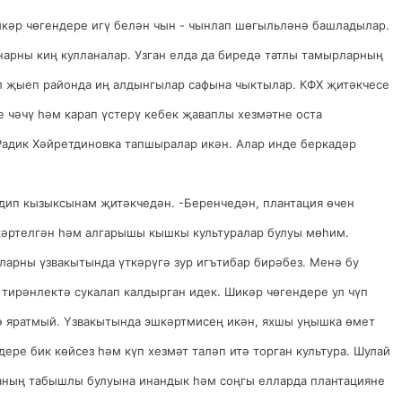
икәр чөгендере игү белән чын - чынлап шөгыльләнә башладылар.
нарны киң кулланалар. Узган елда да биредә татлы тамырларның
л җыеп районда иң алдынгылар сафына чыктылар. КФХ җитәкчесе
 чәчү һәм карап үстерү кебек җаваплы хезмәтне оста
адик Хәйретдиновка тапшыралар икән. Алар инде беркадәр
дип кызыксынам җитәкчедән. -Беренчедән, плантация өчен
әртелгән һәм алгарышы кышкы культуралар булуы мөһим.
ларны үзвакытында үткәрүгә зур игътибар бирәбез. Менә бу
 тирәнлектә сукалап калдырган идек. Шикәр чөгендере ул чүп
ә яратмый. Үзвакытында эшкәртмисең икән, яхшы уңышка өмет
ере бик көйсез һәм күп хезмәт таләп итә торган культура. Шулай
 аның табышлы булуына инандык һәм соңгы елларда плантацияне