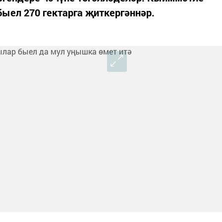
ыел 270 гектарга җиткергәннәр.