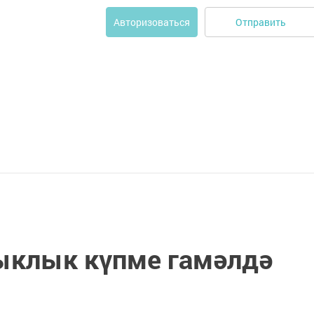
Отправить
Авторизоваться
ыклык күпме гамәлдә