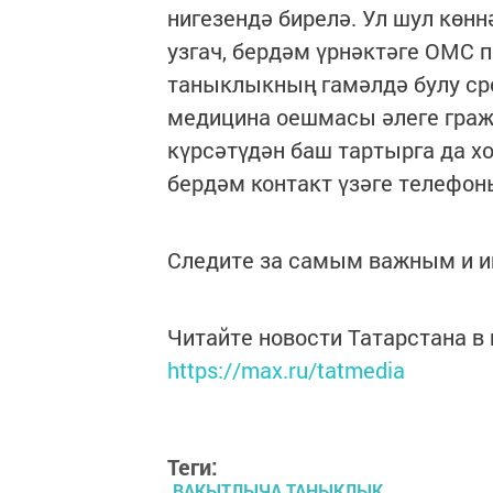
нигезендә бирелә. Ул шул көнн
узгач, бердәм үрнәктәге ОМС 
таныклыкның гамәлдә булу сро
медицина оешмасы әлеге граж
күрсәтүдән баш тартырга да х
бердәм контакт үзәге телефоны
Следите за самым важным и 
Читайте новости Татарстана 
https://max.ru/tatmedia
Теги:
ВАКЫТЛЫЧА ТАНЫКЛЫК