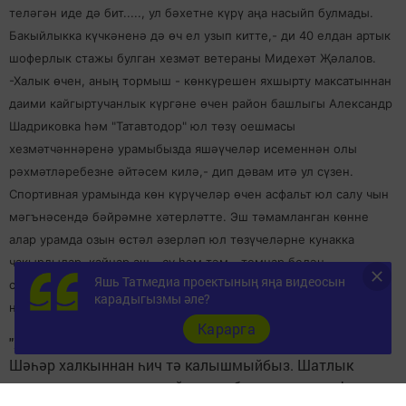
теләгән иде дә бит....., ул бәхетне күрү аңа насыйп булмады.
Бакыйлыкка күчкәненә дә өч ел узып китте,- ди 40 елдан артык
шоферлык стажы булган хезмәт ветераны Мидехәт Җәлалов.
-Халык өчен, аның тормыш - көнкүрешен яхшырту максатыннан
даими кайгыртучанлык күргәне өчен район башлыгы Александр
Шадриковка һәм "Татавтодор" юл төзү оешмасы
хезмәтчәннәренә урамыбызда яшәүчеләр исеменнән олы
рәхмәтләребезне әйтәсем килә,- дип дәвам итә ул сүзен.
Спортивная урамында көн күрүчеләр өчен асфальт юл салу чын
мәгънәсендә бәйрәмне хәтерләтте. Эш тәмамланган көнне
алар урамда озын өстәл әзерләп юл төзүчеләрне кунакка
чакырдылар, кайнар аш - су һәм тәм - томнар белән
Яшь Татмедиа проектының яңа видеосын
сыйладылар. Олыларның да, кечеләрнең дә йөзендә шатлык
карадыгызмы әле?
нурлары балкый, ниндидер рәхәтлек хисе сизелә.
Карарга
"Ходайга мең шөкер, тормышыбыз яхшыра бара.
Шәһәр халкыннан һич тә калышмыйбыз. Шатлык
өстенә шатлык дигәндәй урамыбызга шома асфальт