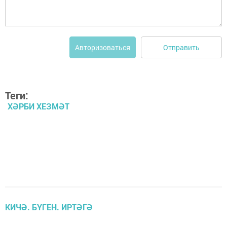
Отправить
Авторизоваться
Теги:
ХӘРБИ ХЕЗМӘТ
КИЧӘ. БҮГЕН. ИРТӘГӘ