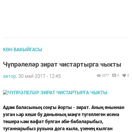
КӨН ВАКЫЙГАСЫ
Чүпрәлеләр зират чистартырга чыкты
автор,
30 май 2017 - 12:45
2277
0
0
Адәм баласының соңгы йорты - зират. Аның яныннан
узган һәр кеше бу дөньяның мәңге түгеллеген исенә
төшерә һәм вафат булган әби-бабаларыбыз,
туганнарыбыз рухына дога кыла, үзенең кылган