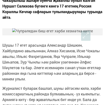
чакырылыш эшләре буенча җаваплы булып калган
Нуршат Салихова бүгенге көнгә 17 егетнең Россия
Кораллы Көчләр сафларын тулыландырулары турында
әйтә.
Шушы 17 егет арасында Александр Шишкин,
Хайбулдино авылыннан, Алмаз Хисамов, Иске Чокалы
авылы, Ильяс Фәхретдинов, Яңа Чүпрәле, Ильнар
Шиһапов, Зур Чынлы һәм район үзәгеннән Әлфис
Мәүлетов та бар. Әлеге исемнәрен санап үткән егетләр
районнан яңа гына киттеләр һәм аларның да берсе -
минем улым.
Журналист буларак башлап, шуны әйтәсем килә, хәрби
комиссариатның районда булмавының - үз кыенлыгы.
Армиягә китү - бер җаваплылык бит инде ул. Бала да