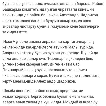
буенча, соңгы елларда күләмле эш алып барыла. Район
Башкарма комитетында узган чираттагы киңәшмә
вакытында да район башлыгы Александр Шадриков
әлеге гамәлнең изге эш булуын искәртеп, ел саен
зиратлар чистарту буенча гомумөмә көне билгеләргә
тәкъдим итте.
-Иске Чүпрәле авылы зиратында карт агачларның
көчле җилдә каберлекләргә аву ихтималы зур иде.
Аларны чистарту буенча зур эш үткәрелде. Шулай да
анда эшлисе эшләр күп. "Исәннәрнең кадерен бел,
үлгәннәрнең каберен бел", дигән әйтем бар.
Якыннарыбызның рухы шатланып ятсын өчен
яхшылык эшләргә кирәк. Бу изге гамәлне традициягә
кертү мөһим,-диде Александр Шадриков.
Шимбә көнне исә район оешма, предприятие
хезмәткәрләре, бергә, бердәм булып өмәгә чыкты,
аларга авыл халкы да кушылды. Мондый өмәләр бу