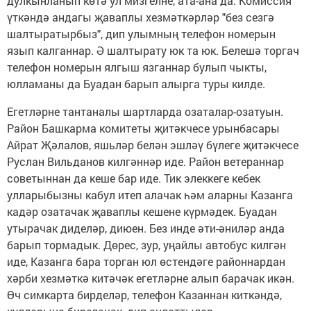
дулкынланып көтә ул мизгелне, ата-ана да. Комиссия
үткәндә андагы җаваплы хезмәткәрләр "без сезгә
шалтыратырбыз", дип улымның телефон номерын
язып калганнар. Ә шалтырату юк та юк. Белешә торгач
телефон номерын ялгыш язганнар булып чыкты,
юлламаны да Буадан барып алырга туры килде.
Егетләрне тантаналы шартларда озаталар-озатуын.
Район Башкарма комитеты җитәкчесе урынбасары
Айрат Җәлалов, яшьләр белән эшләү бүлеге җитәкчесе
Руслан Вильданов килгәннәр иде. Район ветераннар
советыннан да кеше бар иде. Тик элеккеге кебек
улларыбызны кабул итеп алачак һәм аларны Казанга
кадәр озатачак җаваплы кешене күрмәдек. Буадан
утырачак диделәр, диюен. Без инде әти-әниләр анда
барып тормадык. Дөрес, зур, уңайлы автобус килгән
иде, Казанга бара торган юл өстендәге районнардан
хәрби хезмәткә китәчәк егетләрне алып барачак икән.
Өч симкарта бирделәр, телефон Казаннан киткәндә,