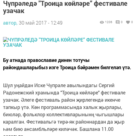
Чүпрәледә "Троица көйләре” фестивале
узачак
автор,
30 май 2017 - 12:49
1206
0
0
Бу атнада православие динен тотучы
райондашларыбыз изге Троица бәйрәмен билгеләп үтә.
Шул уңайдан Иске Чүпрәле авылындагы Сергий
Радонежский храмында "Троица көйләре" фестивале
узачак. Әлеге фестиваль район җирлегендә икенче
тапкыр үтә. Көн программасында халык җырлары,
биюләр, фольклор коллективларынынң чыгышлары
каралган. Фестивальгә тирә-як районнардан да җыр
һәм бию ансамбльләре киләчәк. Башлана 11.00