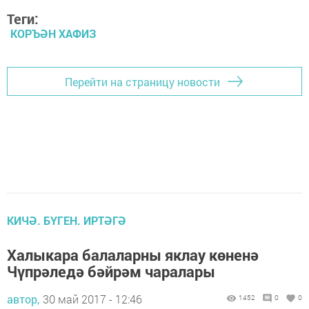
Теги:
КОРЪӘН ХАФИЗ
Перейти на страницу новости
КИЧӘ. БҮГЕН. ИРТӘГӘ
Халыкара балаларны яклау көненә
Чүпрәледә бәйрәм чаралары
автор,
30 май 2017 - 12:46
1452
0
0