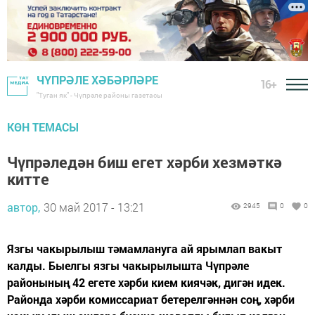
ЧҮПРӘЛЕ ХӘБӘРЛӘРЕ
16+
"Туган як" - Чүпрәле районы газетасы
КӨН ТЕМАСЫ
Чүпрәледән биш егет хәрби хезмәткә
китте
автор,
30 май 2017 - 13:21
2945
0
0
Язгы чакырылыш тәмамлануга ай ярымлап вакыт
калды. Быелгы язгы чакырылышта Чүпрәле
районының 42 егете хәрби кием киячәк, дигән идек.
Районда хәрби комиссариат бетерелгәннән соң, хәрби