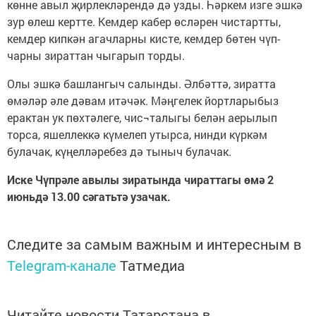
көнне авыл җирлекләрендә дә узды. Һәркем изге эшкә
зур өлеш кертте. Кемдер кабер өсләрен чистартты,
кемдер кипкән агачларны кисте, кемдер бөтен чүп-
чарны зираттан чыгарып торды.
Олы эшкә башлангыч салынды. Әлбәттә, зиратта
өмәләр әле дәвам итәчәк. Мәңгелек йортларыбыз
ерактан ук пөхтәлеге, чис¬талыгы белән аерылып
торса, яшеллеккә күмелеп утырса, нинди күркәм
булачак, күңелләребез дә тыныч булачак.
Иске Чүпрәле авылы зиратында чираттагы өмә 2
июньдә 13.00 сәгатьтә узачак.
Следите за самым важным и интересным в
Telegram-канале
Татмедиа
Читайте новости Татарстана в