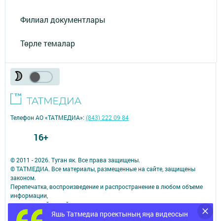
Филиал документлары
Төрле темалар
Телефон АО «ТАТМЕДИА»:
(843) 222 09 84
16+
© 2011 - 2026. Туган як. Все права защищены.
© ТАТМЕДИА. Все материалы, размещенные на сайте, защищены
законом.
Перепечатка, воспроизведение и распространение в любом объеме
информации,
размещенной на сайте, возможна только с письменного согласия
редакций СМИ.
Яшь Татмедиа проектының яңа видеосын