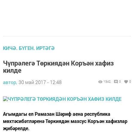
КИЧӘ. БҮГЕН. ИРТӘГӘ
Чүпрәлегә Төркиядән Коръән хафиз
килде
автор,
30 май 2017 - 12:48
1342
0
0
Агымдагы ел Рамазан Шәриф аена республика
мөхтәсибәтләренә Төркиядән махсус Коръән хафизлар
җибәрелде.