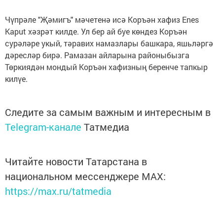
Чүпрәле "Җәмигъ" мәчетенә исә Коръән хафиз Enes
Кaput хәзрәт килде. Ул бер ай буе көндез Коръән
сурәләре укый, тәравих намазлары башкара, яшьләргә
дәресләр бирә. Рамазан айларына районыбызга
Төркиядән мондый Коръән хафизның беренче тапкыр
килүе.
Следите за самым важным и интересным в
Telegram-канале
Татмедиа
Читайте новости Татарстана в
национальном мессенджере MАХ:
https://max.ru/tatmedia