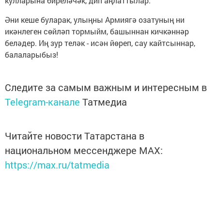
кулларына биреләчәк, дип аңлаттылар.
Әни кеше буларак, улыңны Армиягә озатуның ни
икәнлеген сөйләп тормыйм, башыннан кичкәннәр
беләдер. Иң зур теләк - исән йөреп, сау кайтсыннар,
балаларыбыз!
Следите за самым важным и интересным в
Telegram-канале
Татмедиа
Читайте новости Татарстана в
национальном мессенджере MАХ:
https://max.ru/tatmedia