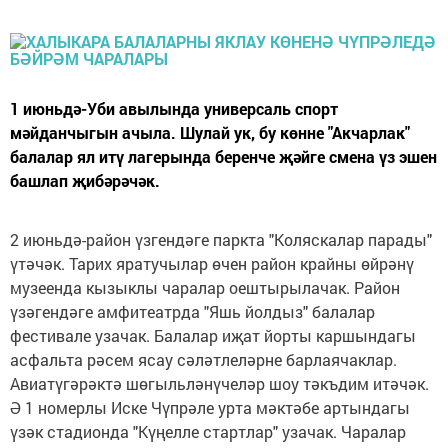
1 июньдә-Уби авылында универсаль спорт
мәйданчыгын ачыла. Шулай ук, бу көнне "Акчарлак"
балалар ял итү лагерында беренче җәйге смена үз эшен
башлап җибәрәчәк.
2 июньдә-район үзгендәге паркта "Коляскалар парады"
үтәчәк. Тарих яратучылар өчен район крайны өйрәнү
музеенда кызыклы чаралар оештырылачак. Район
үзәгендәге амфитеатрда "Яшь йолдыз" балалар
фестивале узачак. Балалар иҗат йорты каршындагы
асфальта рәсем ясау сәләтлеләрне барлаячаклар.
Авиатүгәрәктә шөгыльләнүчеләр шоу тәкъдим итәчәк.
Ә 1 номерлы Иске Чүпрәле урта мәктәбе артындагы
үзәк стадионда "Күңелле стартлар" узачак. Чаралар