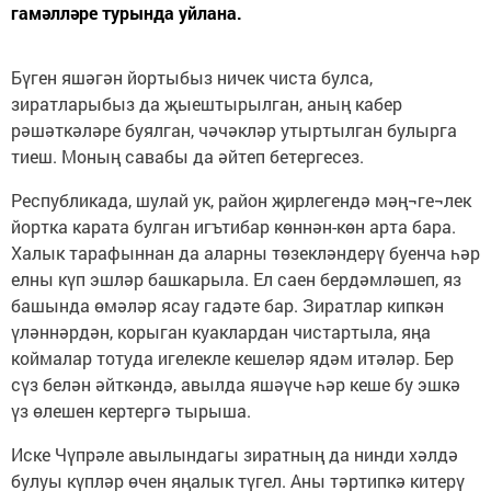
гамәлләре турында уйлана.
Бүген яшәгән йортыбыз ничек чиста булса,
зиратларыбыз да җыештырылган, аның кабер
рәшәткәләре буялган, чәчәкләр утыртылган булырга
тиеш. Моның савабы да әйтеп бетергесез.
Республикада, шулай ук, район җирлегендә мәң¬ге¬лек
йортка карата булган игътибар көннән-көн арта бара.
Халык тарафыннан да аларны төзекләндерү буенча һәр
елны күп эшләр башкарыла. Ел саен бердәмләшеп, яз
башында өмәләр ясау гадәте бар. Зиратлар кипкән
үләннәрдән, корыган куаклардан чистартыла, яңа
коймалар тотуда игелекле кешеләр ядәм итәләр. Бер
сүз белән әйткәндә, авылда яшәүче һәр кеше бу эшкә
үз өлешен кертергә тырыша.
Иске Чүпрәле авылындагы зиратның да нинди хәлдә
булуы күпләр өчен яңалык түгел. Аны тәртипкә китерү