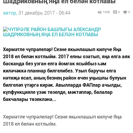
Шадриковның Яңа ел белән котлавы
автор,
31 декабрь 2017 - 06:44
1008
0
0
Хөрмәтле чүпрәлеләр! Сезне якынлашып килүче Яңа
2018 ел белән котлыйм. 2017 елны озатып, яңа елга аяк
басканда без узган елга йомгак ясыйбыз һәм
киләчәккә планнар билгелибез. Узып баручы елга
нәтиҗә ясап, аның безнең район өчен уңышлы булуын
билгеләп үтәргә кирәк. Авылларда ФАПлар ачылды,
күпфункцияле үзәк төзелде, мәктәпләр, балалар
бакчалары төзекләнә...
Хөрмәтле чүпрәлеләр! Сезне якынлашып килүче Яңа
2018 ел белән котлыйм.