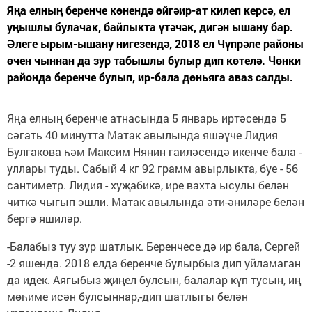
Яңа елның беренче көнендә өйгәир-ат килеп керсә, ел
уңышлы булачак, байлыкта үтәчәк, дигән ышану бар.
Әлеге ырым-ышану нигезендә, 2018 ел Чүпрәле районы
өчен чыннан да зур табышлы булыр дип көтелә. Чөнки
районда беренче булып, ир-бала дөньяга аваз салды.
Яңа елның беренче атнасында 5 январь иртәсендә 5
сәгать 40 минутта Матак авылында яшәүче Лидия
Булгакова һәм Максим Нянин гаиләсендә икенче бала -
уллары туды. Сабый 4 кг 92 грамм авырлыкта, буе - 56
сантиметр. Лидия - хуҗабикә, ире вахта ысулы белән
читкә чыгып эшли. Матак авылында әти-әниләре белән
бергә яшиләр.
-Балабыз туу зур шатлык. Беренчесе дә ир бала, Сергей
-2 яшендә. 2018 елда беренче булырбыз дип уйламаган
да идек. Аягыбыз җиңел булсын, балалар күп тусын, иң
мөһиме исән булсыннар,-дип шатлыгы белән