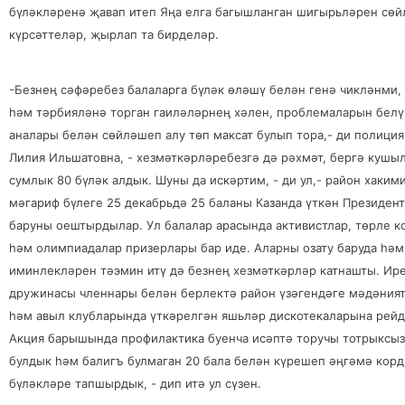
бүләкләренә җавап итеп Яңа елга багышланган шигырьләрен сөй
күрсәттеләр, җырлап та бирделәр.
-Безнең сәфәребез балаларга бүләк өләшү белән генә чикләнми,
һәм тәрбияләнә торган гаиләләрнең хәлен, проблемаларын белү,
аналары белән сөйләшеп алу төп максат булып тора,- ди полици
Лилия
Ильшатовна, - хезмәткәрләребезгә дә рәхмәт, бергә кушы
сумлык 80 бүләк алдык. Шуны да искәртим, - ди ул,- район хаким
мәгариф бүлеге 25 декабрьдә 25 баланы Казанда үткән Президе
баруны оештырдылар. Ул балалар арасында активистлар, төрле к
һәм олимпиадалар призерлары бар иде. Аларны озату баруда һәм
иминлекләрен тәэмин итү дә безнең хезмәткәрләр катнашты. Ир
дружинасы членнары белән берлектә район үзәгендәге мәдәния
һәм авыл клубларында үткәрелгән яшьләр дискотекаларына рейд
Акция барышында профилактика буенча исәптә торучы тотрыксыз
булдык һәм балигъ булмаган 20 бала белән күрешеп әңгәмә корд
бүләкләре тапшырдык, - дип итә ул сүзен.