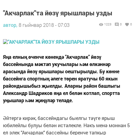
"Акчарлак"та йөзү ярышлары узды
автор,
8 гыйнвар 2018 - 07:03
1223
0
0
Яңа елның өченче көнендә "Акчарлак" йөзү
бассейнында мәктәп укучылары һәм өлкәннәр
арасында йөзү ярышлары оештырылды. Бу көнне
бассейнга спортның әлеге төрен яратучы 60 якын
райондышыбыз җыелды. Аларны район башлыгы
Александр Шадриков яңа ел белән котлап, спортта
уңышлар һәм җиңүләр теләде.
Әйтергә кирәк, бассейндагы быелгы тәүге ярыш
юбилейлы булуы белән истәлекле. Нәкъ менә моннан 5
ел элек "Акчарлак" бассейны беренче тапкыр