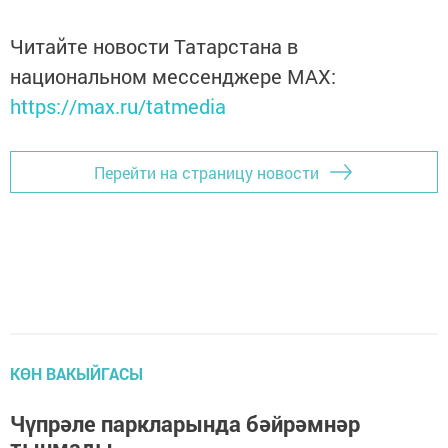
Читайте новости Татарстана в
национальном мессенджере MАХ:
https://max.ru/tatmedia
Перейти на страницу новости
КӨН ВАКЫЙГАСЫ
Чүпрәле паркларында бәйрәмнәр
тынмады