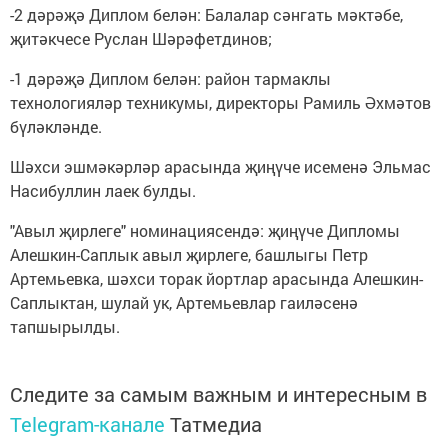
-2 дәрәҗә Диплом белән: Балалар сәнгать мәктәбе,
җитәкчесе Руслан Шәрәфетдинов;
-1 дәрәҗә Диплом белән: район тармаклы
технологияләр техникумы, директоры Рамиль Әхмәтов
бүләкләнде.
Шәхси эшмәкәрләр арасында җиңүче исеменә Эльмас
Насибуллин лаек булды.
"Авыл җирлеге" номинациясендә: җиңүче Дипломы
Алешкин-Саплык авыл җирлеге, башлыгы Петр
Артемьевка, шәхси торак йортлар арасында Алешкин-
Саплыктан, шулай ук, Артемьевлар гаиләсенә
тапшырылды.
Следите за самым важным и интересным в
Telegram-канале
Татмедиа