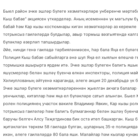
Быел район эчке эшләр бүлеге хезмәткәрләре унберенче мәртәб
Кыш бабае" акциясен үткәрделәр. Аның исеменнән үк мәгълүм б
бабай һэм Кар кызы костюмнары кигән хезмәткәрләр аз керемле
тотрыксыз гаиләләрдә булдылар, авыр тормыш вәзгыятендә калга
бүләкләр әзерләп тапшырдылар.
Әйе, нинди генә гаиләдә тәрбияләнмәсен, һәр бала Яңа ел бүләг
Полиция Кыш бабае сабыйларга әнә шул Яңа ел хыялын өлешчә ге
тормышка ашырырга ярдәм итә. Эчке эшлэр булеген балигъ яшь
яшүсмерләр белән эшләү буенча өлкән инспекторы, полиция ма
Хәлиуллованың әйтүенә караганда, әлеге акция 20 декабрьдә үк 
Эчке эшләр бүлеге хезөмәткәрләреннән җыелган акчага балалар
уенчыклар, китаплар һәм яңа ел бүләкләре сатып алынган. Быел
ролен полициянең участок вәкиле Владимир Явкин, Кар кызы рол
тотрыксыз гаиләләр һәм балигъ булмаганнар белән эшләү буенч
баручы белгеч Алсу Тәҗетдинова бик оста итеп башкарган. Кыш 
җитәкләгән төркем 58 гаиләдә булган, шуларның 35-е полициядә
икән, әлеге гаиләләрдә 80 бала яши. Малайлар һәм кызлар куна