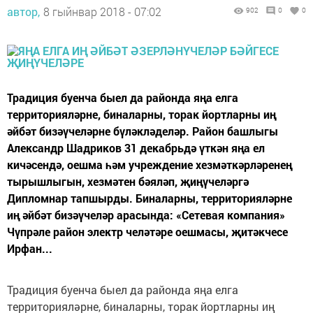
автор,
8 гыйнвар 2018 - 07:02
902
0
0
Традиция буенча быел да районда яңа елга
территорияләрне, биналарны, торак йортларны иң
әйбәт бизәүчеләрне бүләкләделәр. Район башлыгы
Александр Шадриков 31 декабрьдә үткән яңа ел
кичәсендә, оешма һәм учреждение хезмәткәрләренең
тырышлыгын, хезмәтен бәяләп, җиңүчеләргә
Дипломнар тапшырды. Биналарны, территорияләрне
иң әйбәт бизәүчеләр арасында: «Сетевая компания»
Чүпрәле район электр челәтәре оешмасы, җитәкчесе
Ирфан...
Традиция буенча быел да районда яңа елга
территорияләрне, биналарны, торак йортларны иң