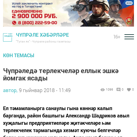
ЧҮПРӘЛЕ ХӘБӘРЛӘРЕ
16+
"Туган як" - Чүпрәле районы газетасы
КӨН ТЕМАСЫ
Чүпрәледә терлекчеләр еллык эшкә
йомгак ясады
автор,
9 гыйнвар 2018 - 11:49
1096
0
0
Ел тәмамланырга санаулы гына көннәр калып
барганда, район башлыгы Александр Шадриков авыл
хуҗалыгы предприятиеләре җитәкчеләре һәм
терлекчелек тармагында хезмәт куючы белгечләр