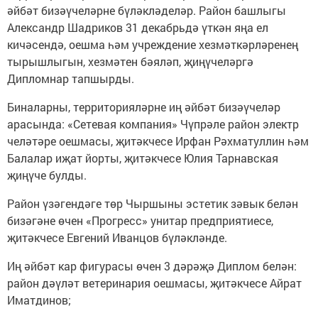
әйбәт бизәүчеләрне бүләкләделәр. Район башлыгы
Александр Шадриков 31 декабрьдә үткән яңа ел
кичәсендә, оешма һәм учреждение хезмәткәрләренең
тырышлыгын, хезмәтен бәяләп, җиңүчеләргә
Дипломнар тапшырды.
Биналарны, территорияләрне иң әйбәт бизәүчеләр
арасында: «Сетевая компания» Чүпрәле район электр
челәтәре оешмасы, җитәкчесе Ирфан Рәхматуллин һәм
Балалар иҗат йорты, җитәкчесе Юлия Тарнавская
җиңүче булды.
Район үзәгендәге төр Чыршыны эстетик зәвык белән
бизәгәне өчен «Прогресс» унитар предприятиесе,
җитәкчесе Евгений Иванцов бүләкләнде.
Иң әйбәт кар фигурасы өчен 3 дәрәҗә Диплом белән:
район дәүләт ветеринария оешмасы, җитәкчесе Айрат
Иматдинов;