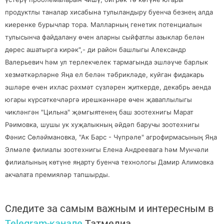
продуктлы таналар хисабына тулыландыру буенча безнең алда
киеренке бурычлар тора. Малларның генетик потенциалын
тулысынча файдалану өчен аларны сыйфатлы азыклар белән
дөрес ашатырга кирәк",- ди район башлыгы Александр
Валерьевич һәм ул терлекчелек тармагында эшләүче барлык
хезмәткәрләрне Яңа ел белән тәбрикләде, куйган фидакарь
эшләре өчен ихлас рәхмәт сүзләрен җиткерде, декабрь аенда
югары күрсәткечләргә ирешкәннәре өчен җаваплылыгы
чикләнгән "Цильна" җәмгыятенең баш зоотехнигы Марат
Рәимовка, шушы ук хуҗалыкның әйдәп баручы зоотехнигы
Фәнис Сөләймановка, "Ак Барс - Чүпрәле" агрофирмасының Яңа
Элмәле филиалы зоотехнигы Елена Андреевага һәм Мунчәли
филиалының көтүне яңарту буенча технологы Дамир Алимовка
акчалата премияләр тапшырды.
Следите за самым важным и интересным в
Telegram-канале
Татмедиа