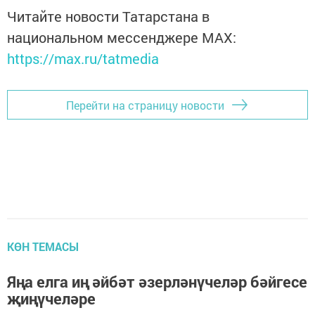
Читайте новости Татарстана в
национальном мессенджере MАХ:
https://max.ru/tatmedia
Перейти на страницу новости
КӨН ТЕМАСЫ
Яңа елга иң әйбәт әзерләнүчеләр бәйгесе
җиңүчеләре