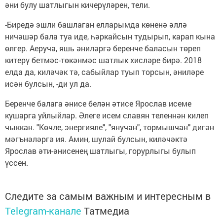
әни булу шатлыгын кичерүләрен, тели.
-Биредә эшли башлаган елларымда көненә әллә
ничәшәр бала туа иде, һәркайсын тудырып, карап кына
өлгер. Аеруча, яшь әниләргә беренче баласын төреп
китерү бетмәс-төкәнмәс шатлык хисләре бирә. 2018
елда да, киләчәк тә, сабыйлар туып торсын, әниләре
исән булсын, -ди ул да.
Беренче балага әнисе белән әтисе Ярослав исеме
кушарга уйлыйлар. Әлеге исем славян теленнән килеп
чыккан. "Көчле, энергияле", "янучан", тормышчан" дигән
мәгънәләргә ия. Амин, шулай булсын, киләчәктә
Ярослав әти-әнисенең шатлыгы, горурлыгы булып
үссен.
Следите за самым важным и интересным в
Telegram-канале
Татмедиа