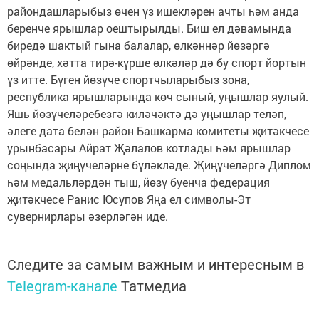
райондашларыбыз өчен үз ишекләрен ачты һәм анда
беренче ярышлар оештырылды. Биш ел дәвамында
биредә шактый гына балалар, өлкәннәр йөзәргә
өйрәнде, хәтта тирә-күрше өлкәләр дә бу спорт йортын
үз итте. Бүген йөзүче спортчыларыбыз зона,
республика ярышларында көч сыный, уңышлар яулый.
Яшь йөзүчеләребезгә киләчәктә дә уңышлар теләп,
әлеге дата белән район Башкарма комитеты җитәкчесе
урынбасары Айрат Җәлалов котлады һәм ярышлар
соңында җиңүчеләрне бүләкләде. Җиңүчеләргә Диплом
һәм медальләрдән тыш, йөзү буенча федерация
җитәкчесе Ранис Юсупов Яңа ел символы-Эт
сувернирлары әзерләгән иде.
Следите за самым важным и интересным в
Telegram-канале
Татмедиа