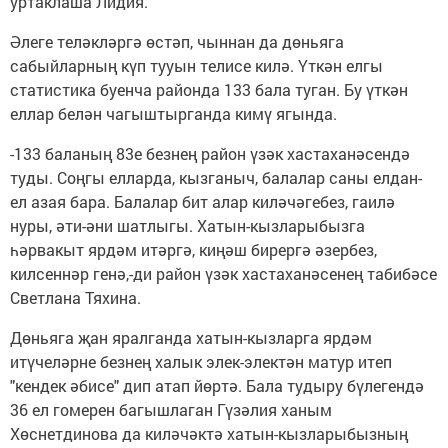
уртаклаша Лидия.
Әлеге теләкләргә өстәп, чыннан да дөньяга
сабыйларның күп тууын телисе килә. Үткән елгы
статистика буенча районда 133 бала туган. Бу үткән
еллар белән чагыштырганда кимү ягында.
-133 баланың 83е безнең район үзәк хастаханәсендә
туды. Соңгы елларда, кызганыч, балалар саны елдан-
ел азая бара. Балалар бит алар киләчәгебез, гаилә
нуры, әти-әни шатлыгы. Хатын-кызларыбызга
һәрвакыт ярдәм итәргә, киңәш бирергә әзербез,
килсеннәр генә,-ди район үзәк хастаханәсенең табибәсе
Светлана Тяхина.
Дөньяга җан яралганда хатын-кызларга ярдәм
итүчеләрне безнең халык элек-электән матур итеп
"кендек әбисе" дип атап йөртә. Бала тудыру бүлегендә
36 ел гомерен багышлаган Гүзәлия ханым
Хөснетдинова да киләчәктә хатын-кызларыбызның