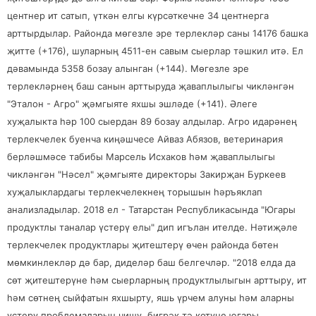
центнер ит сатып, үткән елгы күрсәткечне 34 центнерга
арттырдылар. Районда мөгезле эре терлекләр саны 14176 башка
җитте (+176), шуларның 4511-ен савым сыерлар тәшкил итә. Ел
дәвамында 5358 бозау алынган (+144). Мөгезле эре
терлекләрнең баш санын арттыруда җаваплылыгы чикләнгән
"Эталон - Агро" җәмгыяте яхшы эшләде (+141). Әлеге
хуҗалыкта һәр 100 сыердан 89 бозау алдылар. Агро идарәнең
терлекчелек буенча киңәшчесе Айваз Абязов, ветеринария
берләшмәсе табибы Марсель Исхаков һәм җаваплылыгы
чикләнгән "Нәсел" җәмгыяте директоры Закирҗан Буркеев
хуҗалыклардагы терлекчелекнең торышын һәръяклап
анализладылар. 2018 ел - Татарстан Республикасында "Югары
продуктлы таналар үстерү елы" дип игълан ителде. Нәтиҗәле
терлекчелек продуктлары җитештерү өчен районда бөтен
мөмкинлекләр дә бар, диделәр баш белгечләр. "2018 елда да
сөт җитештерүне һәм сыерларның продуктлылыгын арттыру, ит
һәм сөтнең сыйфатын яхшырту, яшь үрчем алуны һәм аларны
үстерү проблемаларын чишү, бигрәк тә көтүне югары