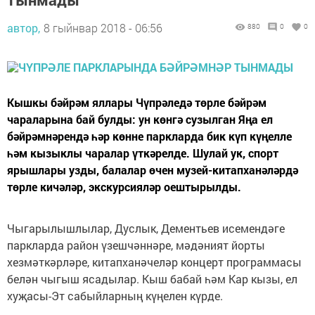
автор,
8 гыйнвар 2018 - 06:56
880
0
0
Кышкы бәйрәм яллары Чүпрәледә төрле бәйрәм
чараларына бай булды: ун көнгә сузылган Яңа ел
бәйрәмнәрендә һәр көнне паркларда бик күп күңелле
һәм кызыклы чаралар үткәрелде. Шулай ук, спорт
ярышлары узды, балалар өчен музей-китапханәләрдә
төрле кичәләр, экскурсияләр оештырылды.
Чыгарылышлылар, Дуслык, Дементьев исемендәге
паркларда район үзешчәннәре, мәдәният йорты
хезмәткәрләре, китапханәчеләр концерт программасы
белән чыгыш ясадылар. Кыш бабай һәм Кар кызы, ел
хуҗасы-Эт сабыйларның күңелен күрде.