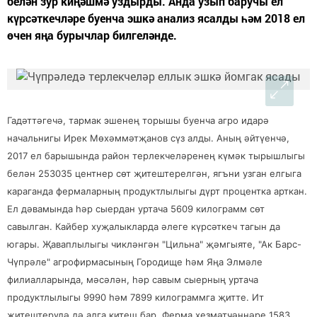
белән зур киңәшмә уздырды. Анда узып баручы ел
күрсәткечләре буенча эшкә анализ ясалды һәм 2018 ел
өчен яңа бурычлар билгеләнде.
Гадәттәгечә, тармак эшенең торышы буенча агро идарә
начальнигы Ирек Мөхәммәтҗанов сүз алды. Аның әйтүенчә,
2017 ел барышында район терлекчеләренең күмәк тырышлыгы
белән 253035 центнер сөт җитештерелгән, ягъни узган елгыга
караганда фермаларның продуктлылыгы дүрт процентка арткан.
Ел дәвамында һәр сыердан уртача 5609 килограмм сөт
савылган. Кайбер хуҗалыкларда әлеге күрсәткеч тагын да
югары. Җаваплылыгы чикләнгән "Цильна" җәмгыяте, "Ак Барс-
Чүпрәле" агрофирмасының Городище һәм Яңа Элмәле
филиалларында, мәсәлән, һәр савым сыерның уртача
продуктлылыгы 9990 һәм 7899 килограммга җитте. Ит
җитештерүдә дә алга китеш бар. Ферма хезмәтчәннәре 1583