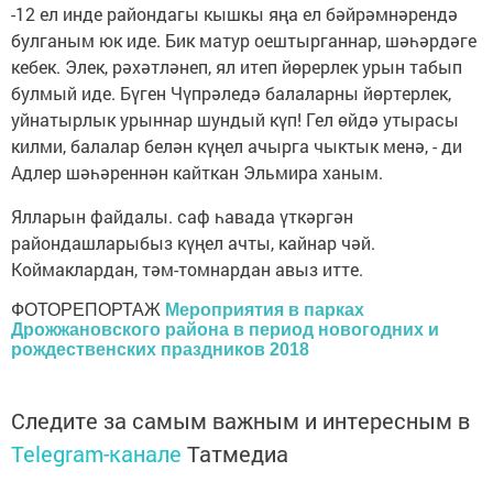
-12 ел инде райондагы кышкы яңа ел бәйрәмнәрендә
булганым юк иде. Бик матур оештырганнар, шәһәрдәге
кебек. Элек, рәхәтләнеп, ял итеп йөрерлек урын табып
булмый иде. Бүген Чүпрәледә балаларны йөртерлек,
уйнатырлык урыннар шундый күп! Гел өйдә утырасы
килми, балалар белән күңел ачырга чыктык менә, - ди
Адлер шәһәреннән кайткан Эльмира ханым.
Ялларын файдалы. саф һавада үткәргән
райондашларыбыз күңел ачты, кайнар чәй.
Коймаклардан, тәм-томнардан авыз итте.
ФОТОРЕПОРТАЖ
Мероприятия в парках
Дрожжановского района в период новогодних и
рождественских праздников 2018
Следите за самым важным и интересным в
Telegram-канале
Татмедиа