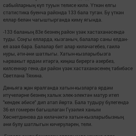
сабыйларның күп тууын телисе килә. Үткән елгы
статистика буенча районда 133 бала туган. Бу үткән
еллар белән чагыштырганда кимү ягында.
-133 баланың 83е безнең район үзәк хастаханәсендә
туды. Соңгы елларда, кызганыч, балалар саны елдан-
ел азая бара. Балалар бит алар киләчәгебез, гаилә
нуры, әти-әни шатлыгы. Хатын-кызларыбызга
һәрвакыт ярдәм итәргә, киңәш бирергә әзербез,
килсеннәр генә,-ди район үзәк хастаханәсенең табибәсе
Светлана Тяхина.
Дөньяга җан яралганда хатын-кызларга ярдәм
итүчеләрне безнең халык элек-электән матур итеп
"кендек әбисе" дип атап йөртә. Бала тудыру бүлегендә
36 ел гомерен багышлаган Гүзәлия ханым
Хөснетдинова да киләчәктә хатын-кызларыбызның
әни булу шатлыгын кичерүләрен, тели.