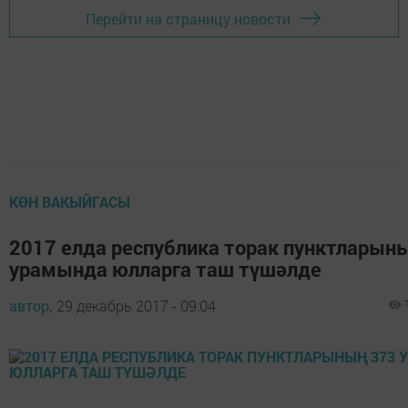
Перейти на страницу новости
КӨН ВАКЫЙГАСЫ
2017 елда республика торак пунктларын
урамында юлларга таш түшәлде
автор,
29 декабрь 2017 - 09:04