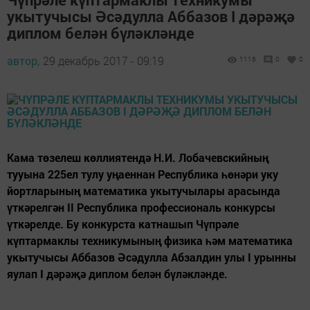
укытучысы Әсәдулла Аббазов I дәрәҗә
диплом белән бүләкләнде
автор,
29 декабрь 2017 - 09:19
1116
0
0
Кама төзелеш көллиятендә Н.И. Лобачевскийның
тууына 225ел тулу уңаеннан Республика һөнәри уку
йортларының математика укытучылары арасында
үткәрелгән II Республика профессиональ конкурсы
үткәрелде. Бу конкурста катнашып Чүпрәле
күптармаклы техникумының физика һәм математика
укытучысы Аббазов Әсәдулла Абзалдин улы I урынны
яулап I дәрәҗә диплом белән бүләкләнде.