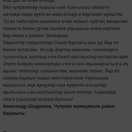
Без чүпрәлеләр тырыш һәм тынгысыз хезмәте
нәтиҗәсендә куелган максатларга бергәләп ирештек.
Туган төбәгебез иминлеге өчен хезмәт куйган, көндәлек
хезмәте белән уртак эшебез уңышына өлеш керткән
бар кешегә рәхмәт белдерәм.
Хөрмәтле чүпрәлеләр! Сезне барчагызны да Яңа ел
белән котлыйм. Ул һәр йортка иминлек, гаиләләргә
тынычлык, муллык һәм бәхет-шатлыклар китерсен иде!
Әлеге бәйрәм көннәрендә сезгә һәм якыннарыгызга иң
җылы теләкләр, сәламәтлек, иминлек телим. Яңа ел
сезнең барлык яхшы ниятләрегезне тормышка
ашырсын, яңа җиңүләр һәм күңелле ачышлар,
җылылык һәм шатлыклар алып килсен. Һәркайда
сезгә уңышлар юлдаш булсын!
Александр Шадриков, Чүпрәле муниципаль район
башлыгы.