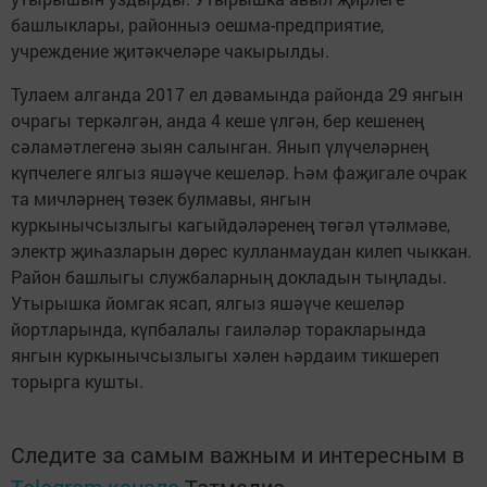
башлыклары, районныэ оешма-предприятие,
учреждение җитәкчеләре чакырылды.
Тулаем алганда 2017 ел дәвамында районда 29 янгын
очрагы теркәлгән, анда 4 кеше үлгән, бер кешенең
сәламәтлегенә зыян салынган. Янып үлүчеләрнең
күпчелеге ялгыз яшәүче кешеләр. Һәм фаҗигале очрак
та мичләрнең төзек булмавы, янгын
куркынычсызлыгы кагыйдәләренең төгәл үтәлмәве,
электр җиһазларын дөрес кулланмаудан килеп чыккан.
Район башлыгы службаларның докладын тыңлады.
Утырышка йомгак ясап, ялгыз яшәүче кешеләр
йортларында, күпбалалы гаиләләр торакларында
янгын куркынычсызлыгы хәлен һәрдаим тикшереп
торырга кушты.
Следите за самым важным и интересным в