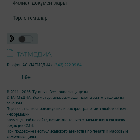
Филиал документлары
Төрле темалар
Телефон АО «ТАТМЕДИА»:
(843) 222 09 84
16+
© 2011 - 2026. Туган як. Все права защищены.
© ТАТМЕДИА. Все материалы, размещенные на сайте, защищены
законом.
Перепечатка, воспроизведение и распространение в любом объеме
информации,
размещенной на сайте, возможна только с письменного согласия
редакций СМИ.
При поддержке Республиканского агентства по печати и массовым
коммуникациям.