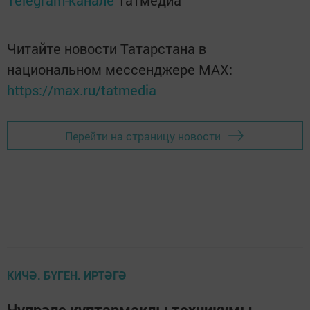
Telegram-канале
Татмедиа
Читайте новости Татарстана в
национальном мессенджере MАХ:
https://max.ru/tatmedia
Перейти на страницу новости
КИЧӘ. БҮГЕН. ИРТӘГӘ
Чүпрәле күптармаклы техникумы