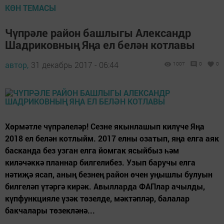
КӨН ТЕМАСЫ
Чүпрәле район башлыгы Александр
Шадриковның Яңа ел белән котлавы
автор,
31 декабрь 2017 - 06:44
1007
0
0
Хөрмәтле чүпрәлеләр! Сезне якынлашып килүче Яңа
2018 ел белән котлыйм. 2017 елны озатып, яңа елга аяк
басканда без узган елга йомгак ясыйбыз һәм
киләчәккә планнар билгелибез. Узып баручы елга
нәтиҗә ясап, аның безнең район өчен уңышлы булуын
билгеләп үтәргә кирәк. Авылларда ФАПлар ачылды,
күпфункцияле үзәк төзелде, мәктәпләр, балалар
бакчалары төзекләнә...