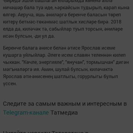
-Биредә эшли башлаган елларымда көненә әллә
ничәшәр бала туа иде, һәркайсын тудырып, карап кына
өлгер. Аеруча, яшь әниләргә беренче баласын төреп
китерү бетмәс-төкәнмәс шатлык хисләре бирә. 2018
елда да, киләчәк тә, сабыйлар туып торсын, әниләре
исән булсын, -ди ул да.
Беренче балага әнисе белән әтисе Ярослав исеме
кушарга уйлыйлар. Әлеге исем славян теленнән килеп
чыккан. "Көчле, энергияле", "янучан", тормышчан" дигән
мәгънәләргә ия. Амин, шулай булсын, киләчәктә
Ярослав әти-әнисенең шатлыгы, горурлыгы булып
үссен.
Следите за самым важным и интересным в
Telegram-канале
Татмедиа