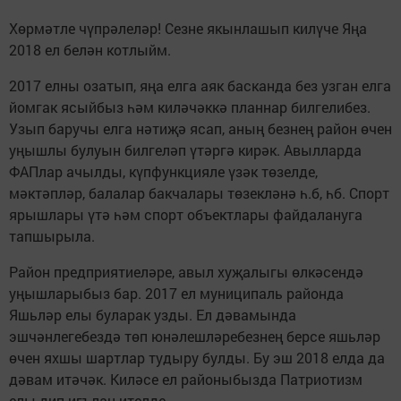
Хөрмәтле чүпрәлеләр! Сезне якынлашып килүче Яңа
2018 ел белән котлыйм.
2017 елны озатып, яңа елга аяк басканда без узган елга
йомгак ясыйбыз һәм киләчәккә планнар билгелибез.
Узып баручы елга нәтиҗә ясап, аның безнең район өчен
уңышлы булуын билгеләп үтәргә кирәк. Авылларда
ФАПлар ачылды, күпфункцияле үзәк төзелде,
мәктәпләр, балалар бакчалары төзекләнә һ.б, һб. Спорт
ярышлары үтә һәм спорт объектлары файдалануга
тапшырыла.
Район предприятиеләре, авыл хуҗалыгы өлкәсендә
уңышларыбыз бар. 2017 ел муниципаль районда
Яшьләр елы буларак узды. Ел дәвамында
эшчәнлегебездә төп юнәлешләребезнең берсе яшьләр
өчен яхшы шартлар тудыру булды. Бу эш 2018 елда да
дәвам итәчәк. Киләсе ел районыбызда Патриотизм
елы дип игълан ителде.