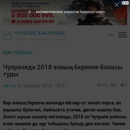
4
Автоматическое закрытие баннера через
ЧҮПРӘЛЕ ХӘБӘРЛӘРЕ
16+
"Туган як" - Чүпрәле районы газетасы
КӨН ТЕМАСЫ
Чүпрәледә 2018 елның беренче баласы
туды
автор,
8 гыйнвар 2018 - 06:41
920
0
0
Яңа елның беренче көнендә өйгәир-ат килеп керсә, ел
уңышлы булачак, байлыкта үтәчәк, дигән ышану бар.
Әлеге ырым-ышану нигезендә, 2018 ел Чүпрәле районы
өчен чыннан да зур табышлы булыр дип көтелә. Чөнки