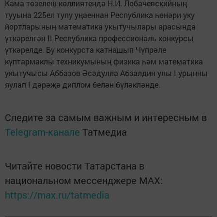
Кама төзелеш көллиятендә Н.И. Лобачевскийның
тууына 225ел тулу уңаеннан Республика һөнәри уку
йортларының математика укытучылары арасында
үткәрелгән II Республика профессиональ конкурсы
үткәрелде. Бу конкурста катнашып Чүпрәле
күптармаклы техникумының физика һәм математика
укытучысы Аббазов Әсәдулла Абзалдин улы I урынны
яулап I дәрәҗә диплом белән бүләкләнде.
Следите за самым важным и интересным в
Telegram-канале
Татмедиа
Читайте новости Татарстана в
национальном мессенджере MАХ:
https://max.ru/tatmedia