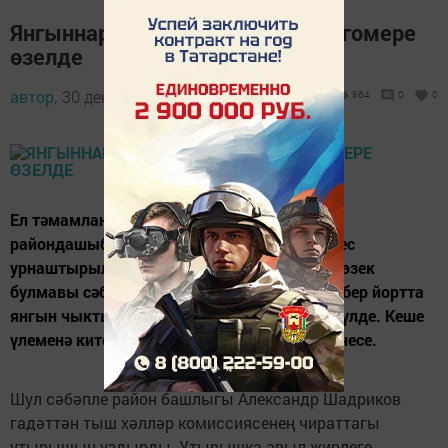
Янгыннарда дүрт чүпрәлеленең гомере
өзелде
автор,
30 декабрь 2017 - 13:33
864
0
0
Ел тәмамланачак көннәрдә генә тагын бер
райондашыбызны югалттык. Миченең дөрес
урнаштырылмавы һәм төтен юлларының төзек
булмавы сәбәпле Иске Дуван авылындагы бер йортта
янгын чыкты. Йорт хуҗасы янгында янып үлде. Кеше
үлеменә китергән янгыннарның бу - дүртенчесе.
Шул сәбәпле район башлыгы Александр Шадриков
гадәттән тыш хәлләр комиссиясенең чираттагы
утырышын уздырды. Утырышка авыл җирлеге