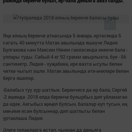
районда беренче булып, ир-бала дөньяга аваз салды.
Яңа елның беренче атнасында 5 январь иртәсендә 5
сәгать 40 минутта Матак авылында яшәүче Лидия
Булгакова һәм Максим Нянин гаиләсендә икенче бала -
уллары туды. Сабый 4 кг 92 грамм авырлыкта, буе - 56
сантиметр. Лидия - хуҗабикә, ире вахта ысулы белән
читкә чыгып эшли. Матак авылында әти-әниләре белән
бергә яшиләр.
-Балабыз туу зур шатлык. Беренчесе дә ир бала, Сергей
-2 яшендә. 2018 елда беренче булырбыз дип уйламаган
да идек. Аягыбыз җиңел булсын, балалар күп тусын, иң
мөһиме исән булсыннар,-дип шатлыгы белән
уртаклаша Лидия.
Әлеге теләкләргә өстәп, чыннан да дөньяга