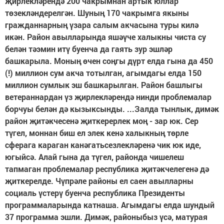
җирлекләрендә 200 чакрымнан артык юллар
төзекләндерелгән. Шуның 170 чакрымга якыны
гражданнарның үзара салым акчасына туры килә
икән. Район авылларында яшәүче халыкны чиста су
белән тәэмин итү буенча да гаять зур эшләр
башкарыла. Моның өчен соңгы дүрт елда гына да 450
(!) миллион сум акча тотылган, агымдагы елда 150
миллион сумлык эш башкарылган. Район башлыгы
ветераннардан үз җирлекләрендә нинди проблемалар
борчуы белән дә кызыксынды. ...Залда тынлык, димәк
район җитәкчесенә җиткерерлек моң - зар юк. Сер
түгел, моннан биш ел элек кенә халыкның төрле
сферага караган канәгатьсезлекләренә чик юк иде,
югыйсә. Алай гына да түгел, районда чишелеш
тапмаган проблемалар республика җитәкчелегенә дә
җиткерелде. Чүпрәле районы ел саен авылларны
социаль үстерү буенча республика Президенты
программаларында катнаша. Агымдагы елда шундый
37 программа эшли. Димәк, районыбыз үсә, матурая