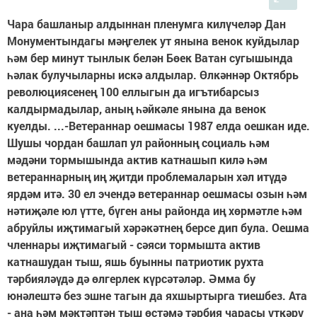
Чара башланыр алдыннан пленумга килүчеләр Дан
Монументындагы мәңгелек ут янына венок куйдылар
һәм бер минут тынлык белән Бөек Ватан сугышында
һәлак булучыларны искә алдылар. Өлкәннәр Октябрь
революциясенең 100 еллыгын да игътибарсыз
калдырмадылар, аның һәйкәле янына да венок
куелды. ...-Ветераннар оешмасы 1987 елда оешкан иде.
Шушы чордан башлап ул районның социаль һәм
мәдәни тормышында актив катнашып килә һәм
ветераннарның иң җитди проблемаларын хәл итүдә
ярдәм итә. 30 ел эчендә ветераннар оешмасы озын һәм
нәтиҗәле юл үтте, бүген аны районда иң хөрмәтле һәм
абруйлы иҗтимагый хәрәкәтнең берсе дип була. Оешма
членнары иҗтимагый - сәяси тормышта актив
катнашудан тыш, яшь буынны патриотик рухта
тәрбияләүдә дә өлгерлек күрсәтәләр. Әмма бу
юнәлештә без эшне тагын да яхшыртырга тиешбез. Ата
- ана һәм мәктәптән тыш өстәмә тәрбия чарасы үткәрү