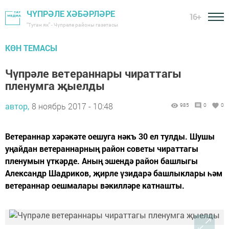
ЧҮПРӘЛЕ ХӘБӘРЛӘРЕ
16+
"Туган як" - Чүпрәле районы газетасы
КӨН ТЕМАСЫ
Чүпрәле ветераннары чираттагы
пленумга җыелды
автор,
8 ноябрь 2017 - 10:48
985
0
0
Ветераннар хәрәкәте оешуга нәкъ 30 ел тулды. Шушы
уңайдан ветераннарның район советы чираттагы
пленумын үткәрде. Аның эшендә район башлыгы
Александр Шадриков, җирле үзидарә башлыклары һәм
ветераннар оешмалары вәкилләре катнашты.