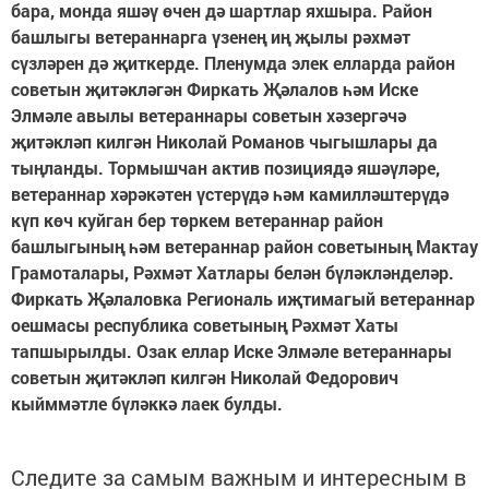
бара, монда яшәү өчен дә шартлар яхшыра. Район
башлыгы ветераннарга үзенең иң җылы рәхмәт
сүзләрен дә җиткерде. Пленумда элек елларда район
советын җитәкләгән Фиркать Җәлалов һәм Иске
Элмәле авылы ветераннары советын хәзергәчә
җитәкләп килгән Николай Романов чыгышлары да
тыңланды. Тормышчан актив позициядә яшәүләре,
ветераннар хәрәкәтен үстерүдә һәм камилләштерүдә
күп көч куйган бер төркем ветераннар район
башлыгының һәм ветераннар район советының Мактау
Грамоталары, Рәхмәт Хатлары белән бүләкләнделәр.
Фиркать Җәлаловка Региональ иҗтимагый ветераннар
оешмасы республика советының Рәхмәт Хаты
тапшырылды. Озак еллар Иске Элмәле ветераннары
советын җитәкләп килгән Николай Федорович
кыйммәтле бүләккә лаек булды.
Следите за самым важным и интересным в