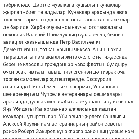
тәбрикләде. Дәртле музыкага кушылып кунаклар
җырлап - биеп тә алдылар. Кунаклар арасында авиа
төзелеш тармагында эшләп илгә танылган шәхесләр
дә бар иде. Хәрби очучы - сынаучы, отставкадагы
поковник Валерий Примчукның сүзләренчә, безнең
авиация казанышында Петр Васильевич
Дементьевның тоткан урыны чиксез. Аның шәхси
тырышлыгы һәм акыллы җитәкчелеге нәтиҗәсендә
беренче класслы гражданнар һава флотын булдыру
өчен реактив һәм тавыш тизлегеннән дә тизрәк оча
торган самолетлар җитештерелде. Экскурсия
ахырында Петр Дементьевка хөрмәт, Ульяновск
шәһәренең һәм Чүпрәле ветераннары оешмалары
арасында дуслык мөнәсәбәтләре урнаштыру йөзеннән
Яңа Убидагы Каһарманнар аллеясында каштан
куаклары утырттылар. Уби авыл җирлеге башлыгы
Алексей Ярухин һәм ветераннарның район советы
рәисе Роберт Закиров кунакларга районның үсеше һәм
социаль - иктисадый юнәлештәге уңышлары турында