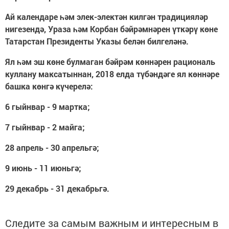
Ай календаре һәм элек-электән килгән традицияләр
нигезендә, Ураза һәм Корбан бәйрәмнәрен үткәрү көне
Татарстан Президенты Указы белән билгеләнә.
Ял һәм эш көне булмаган бәйрәм көннәрен рациональ
куллану максатыннан, 2018 елда түбәндәге ял көннәре
башка көнгә күчерелә:
6 гыйнвар - 9 мартка;
7 гыйнвар - 2 майга;
28 апрель - 30 апрельгә;
9 июнь - 11 июньгә;
29 декабрь - 31 декабрьгә.
Следите за самым важным и интересным в