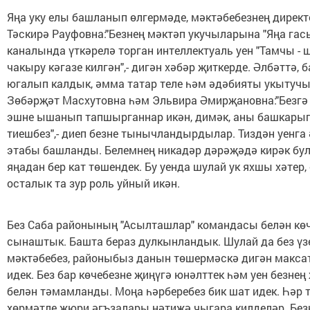
Яңа уку елы башланып өлгермәде, мәктәбебезнең дирек
Тәскирә Рауфовна:"Безнең мәктәп укучыларына "Яңа гас
каналында үткәрелә торган интеллектуаль уен "Тамчы - 
чакыру кәгазе килгән",- дигән хәбәр җиткерде. Әлбәттә, 
югалып калдык, әмма татар теле һәм әдәбияты укыту
Зөбәрҗәт Масхутовна һәм Эльвира Әмирҗановна:"Безг
эшне ышанып тапшырганнар икән, димәк, аны башкарып
тиешбез",- диеп безне тынычландырдылар. Тиздән уенга
этабы башланды. Белемнең никадәр дәрәҗәдә кирәк бул
яңадан бер кат төшендек. Бу уенда шулай ук яхшы хәтер, 
осталык та зур роль уйный икән.
Без Саба районының "Асылташлар" командасы белән кө
сынаштык. Башта бераз дулкынландык. Шулай да без үз
мәктәбебез, районыбыз данын төшермәскә дигән макса
идек. Без бар көчебезне җиңүгә юнәлттек һәм уен безнең
белән тәмамланды. Моңа һәрберебез бик шат идек. Һәр т
хөрмәтле жюри әгъзалары нәтиҗә чыгара килделәр. Без