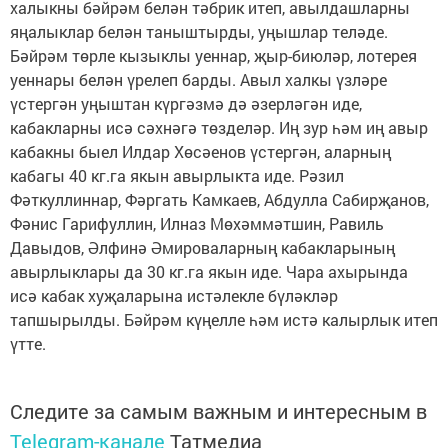
халыкны бәйрәм белән тәбрик итеп, авылдашларны
яңалыклар белән таныштырды, уңышлар теләде.
Бәйрәм төрле кызыклы уеннар, җыр-биюләр, лотерея
уеннары белән үрелеп барды. Авыл халкы үзләре
үстергән уңыштан күргәзмә дә әзерләгән иде,
кабакларны исә сәхнәгә төзделәр. Иң зур һәм иң авыр
кабакны быел Илдар Хөсәенов үстергән, аларның
кабагы 40 кг.га якын авырлыкта иде. Рәзил
Фәткуллиннар, Фәргать Камкаев, Абдулла Сабирҗанов,
Фәнис Гарифуллин, Илназ Мөхәммәтшин, Равиль
Давыдов, Әлфинә Әмироваларның кабакларының
авырлыклары да 30 кг.га якын иде. Чара ахырында
исә кабак хуҗаларына истәлекле бүләкләр
тапшырылды. Бәйрәм күңелле һәм истә калырлык итеп
үтте.
Следите за самым важным и интересным в
Telegram-канале
Татмедиа