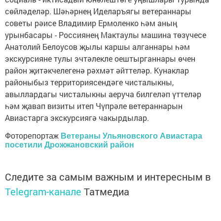
сөйләделәр. Шәһәрнең Иделаръягы ветераннары
советы рәисе Владимир Ермоленко һәм аның
урынбасары - Россиянең Мактаулы машина төзүчесе
Анатолий Белоусов җылы каршы алганнары һәм
экскурсияне тулы эчтәлекле оештырганнары өчен
район җитәкчелегенә рәхмәт әйттеләр. Кунаклар
районыбыз территориясендәге чисталыкны,
авыллардагы чисталыкны аеруча билгеләп үттеләр
һәм җавап визиты итеп Чүпрәле ветераннарын
Авиастарга экскурсиягә чакырдылар.
Фоторепортаж
Ветераны Ульяновского Авиастара
посетили Дрожжановский район
Следите за самым важным и интересным в
Telegram-канале
Татмедиа