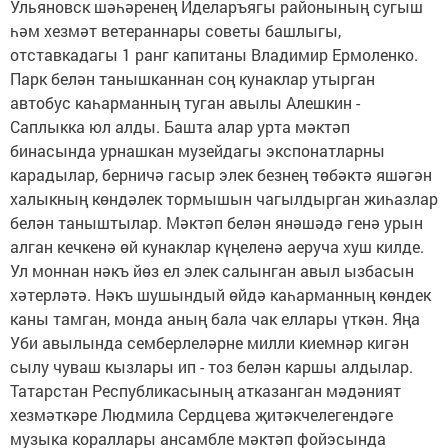
Ульяновск шәһәренең Иделаръягы районының сугыш
һәм хезмәт ветераннары советы башлыгы,
отставкадагы 1 ранг капитаны Владимир Ермоленко.
Парк белән танышканнан соң кунаклар утырган
автобус каһарманның туган авылы Алешкин -
Саплыкка юл алды. Башта алар урта мәктәп
бинасында урнашкан музейдагы экспонатларны
карадылар, берничә гасыр элек безнең төбәктә яшәгән
халыкның көндәлек тормышын чагылдырган жиһазлар
белән таныштылар. Мәктәп белән янәшәдә генә урын
алган кечкенә өй кунаклар күңеленә аеруча хуш килде.
Ул моннан нәкъ йөз ел элек салынган авыл ызбасын
хәтерләтә. Нәкъ шушындый өйдә каһарманның көндек
каны тамган, монда аның бала чак еллары үткән. Яңа
Уби авылында семберлеләрне милли киемнәр кигән
сылу чуваш кызлары ип - тоз белән каршы алдылар.
Татарстан Республикасының атказанган мәдәният
хезмәткәре Людмила Сердцева җитәкчелегендәге
музыка кораллары ансамбле мәктәп фойэсында