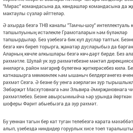
"Мирас" командасына да, көндәшләр командасына да җ
мактаулы сүзләр әйттеләр.
Ә ахырда безгә ТНВ каналы "Тамчы-шоу" интеллектуаль к
тапшыпуының истәлекле Грамоталарын һәм бүләкләр
тапшырдылар. Без үзебезгә бик күп дуслар таптык. Безне
безгә көч биреп торырга, җанатар дусларыбыз да барган
Аларның көчле алкышлары безгә көч-дәрт бирде. Без ал
рәхмәтле. Шулай ук зур рәхмәтебезне мәктәп дирекциясе
әниләргә, район мәгариф бүлегенә җиткерәсебез килә. Бе
катнашырга мөмкинлек һәм ышаныч белдергәнегез өчен
рәхмәт Сезгә. Ә безне бу уенга әзерләгән зур тырышлык
Зөбәрҗәт Масхутовнага һәм Эльвира Әмирҗановнага чи
рәхмәтлебез. Безне авырсынмыйча һәр урында йөрткән 
шоферы Фәрит абыебызга да зур рәхмәт.
Бу уеннан тагын бер кат туган телебезгә карата мәхәббә
алып, үзебездә ниндидер горурлык хисе тоеп таралышты