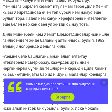
максаты - канун нигезендә гаделлек булдыру.
Фемидага бирелеп хезмәт итү язмам герое Дилә Хәмит
кызы Хәйретдинова өчен төп бурыч һәм намус эше
булып тора. Гадел һәм канун хәрефләренә нигезләнгән
эше белән һәр көн саен ул җитди сынау тота.
Дилә Миңнебәян һәм Хәмит Шәмсетдиновларның ишле
гаиләсендәге җиде баланың алтынчысы булып, 1952
елның 3 ноябрендә дөньяга килә.
-Үземне белә башлаганымнан алып елга-тау
итәкләрендә сыер-бозау, каз-үрдәк артыннан
йөргәннәрем бүген дә төшләремә керә,-ди Дилә Хәмит
кызы. - Әтинең аты бар иде. Шуны малайлар коенырга
дип буалап куйган буага алып төшеп, көненә өч тапкыр
Яшь Татмедиа проектының яңа видеосын
юындыра идем. Әй, йөрәкләнә иде ул яшь-җилкенчәк -
карадыгызмы әле?
суларын пычратканмындыр шул инде...
Карарга
Язмамның бу җирендә мәрхүм Хәмит Сәлах улын да
искә алып китсәк бик урынлы булыр. Иске Чокалы