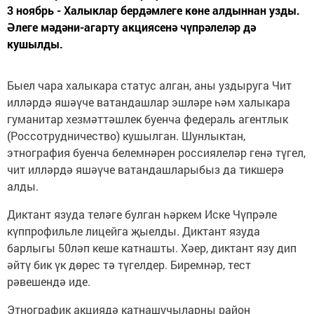
3 ноябрь - Халыклар бердәмлеге көне алдыннан узды.
Әлеге мәдәни-агарту акциясенә чүпрәлеләр дә
кушылды.
Быел чара халыкара статус алган, аны уздыруга Чит
илләрдә яшәүче ватандашлар эшләре һәм халыкара
гуманитар хезмәттәшлек буенча федераль агентлык
(Россотрудничество) кушылган. Шунлыктан,
этнография буенча белемнәрен россиялеләр генә түгел,
чит илләрдә яшәүче ватандашларыбыз да тикшерә
алды.
Диктант язуда теләге булган һәркем Иске Чүпрәле
күппрофильле лицейга җыелды. Диктант язуда
барлыгы 50ләп кеше катнашты. Хәер, диктант язу дип
әйтү бик үк дөрес тә түгелдер. Биремнәр, тест
рәвешендә иде.
Этнографик акциядә катнашучыларны район