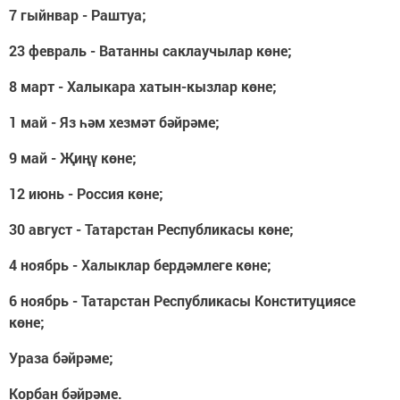
7 гыйнвар - Раштуа;
23 февраль - Ватанны саклаучылар көне;
8 март - Халыкара хатын-кызлар көне;
1 май - Яз һәм хезмәт бәйрәме;
9 май - Җиңү көне;
12 июнь - Россия көне;
30 август - Татарстан Республикасы көне;
4 ноябрь - Халыклар бердәмлеге көне;
6 ноябрь - Татарстан Республикасы Конституциясе
көне;
Ураза бәйрәме;
Корбан бәйрәме.