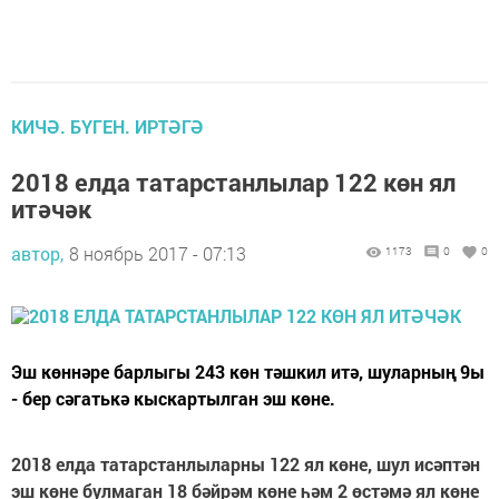
КИЧӘ. БҮГЕН. ИРТӘГӘ
2018 елда татарстанлылар 122 көн ял
итәчәк
автор,
8 ноябрь 2017 - 07:13
1173
0
0
Эш көннәре барлыгы 243 көн тәшкил итә, шуларның 9ы
- бер сәгатькә кыскартылган эш көне.
2018 елда татарстанлыларны 122 ял көне, шул исәптән
эш көне булмаган 18 бәйрәм көне һәм 2 өстәмә ял көне