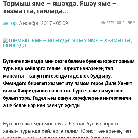
Тормыш яме – яшәүдә. Яшәү яме –
хезмәттә, гаиләдә...
автор,
3 ноябрь 2017 - 08:09
1233
0
0
Бүгенге язмамда мин сезгә белеме буенча юрист ханым
турында сөйләргә телим. Юрист һөнәренең төп
максаты - канун нигезендә гаделлек булдыру.
Фемидага бирелеп хезмәт итү язмам герое Дилә Хәмит
кызы Хәйретдинова өчен төп бурыч һәм намус эше
булып тора. Гадел һәм канун хәрефләренә нигезләнгән
эше белән һәр көн саен ул җитди...
Бүгенге язмамда мин сезгә белеме буенча юрист
ханым турында сөйләргә телим. Юрист һөнәренең төп