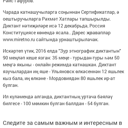
Рәис Гафуров.
Чарада катнашучыларга соңыннан Сертификатлар, ә
оештыручыларга Рәхмәт Хатлары тапшырылды.
Диктант нәтиҗәләре исә 12 декабрьдә, Россия
Конституциясе көнендә ясала.. Дөрес җваваплар
www.miretno.ru сайтында урнаштырылачак.
Искәртеп үтик, 2016 елда "Зур этнографик диктантын"
90 меңләп кеше язган: 35 меңе - турыдан-туры һәм 50
меңгә якыны - онлайн режимда катнашкан. Диктант
язучылардан иң яше - Ульяновск өлкәсеннән 12 яшьлек
кыз бала, иң өлкәне - Мордовиядән 80 яшьлек ир-ат
булган.
Ил күләмендә алганда, диктантның уртача бәяләү
билгесе - 100 мөмкин булган баллдан - 54 булган.
Следите за самым важным и интересным в