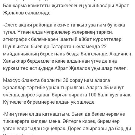
Башкарма комитеты җитәкчесенең урынбасары Айрат
Җәлалов сәламләде.
-Әлеге акция районда икенче тапкыр уза һәм бу юкка
түгел. Үткән елда чүпрәлеләр үзләренең тарихи,
этнографик белемнәрен шактый әйбәт күрсәттеләр.
Шунлыктан быел да Татарстан күләмендә 22
мәйданчыкның берсе нәкъ бездә билгеләнде. Акциянең
Халыклар бердәмлеге көне алдыннан үтүе дә аңа
күркәм төс өсти,-диде Айрат Җәлалов уңышлар теләп.
Махсус бланкта барлыгы 30 сорау һәм аларга
җаваплар тәртибе урнаштырылган. Аларга 45 минут
эчендә, дөрес җавап биргән очракта 100 балл куелачак.
Күпчелеге биремнәрне алдан ук эшләде.
-Мин үткән ел да катнаштым. Быел да белемнәремне
тикшерергә килдем менә. Әйтергә кирәк, биремнәр
узган елдагыдан җиңелрәк. Дөрес авырлары да бар,-ди