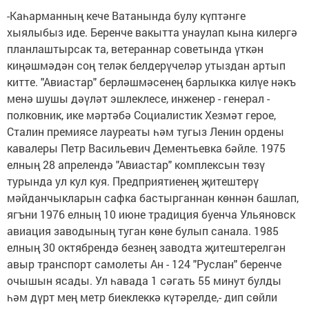
-Каһарманның кече Ватанында булу күптәнге
хыялыбыз иде. Беренче вакытта унаулап кына килергә
планлаштырсак та, ветераннар советында үткән
киңәшмәдән соң теләк белдерүчеләр утыздан артып
китте. "Авиастар" берләшмәсенең барлыкка килүе нәкъ
менә шушы дәүләт эшлеклесе, инженер - генерал -
полковник, ике мәртәбә Социалистик Хезмәт герое,
Сталин премиясе лауреаты һәм тугыз Ленин ордены
кавалеры Петр Васильевич Дементьевка бәйле. 1975
елның 28 апрелендә "Авиастар" комплексын төзү
турында ул кул куя. Предприятиенең җитештерү
мәйданчыкларын сафка бастырганнан көннән башлап,
ягъни 1976 елның 10 июне традиция буенча Ульяновск
авиация заводының туган көне булып санала. 1985
елның 30 октябрендә безнең заводта җитештерелгән
авыр транспорт самолеты Ан - 124 "Руслан" беренче
очышын ясады. Ул һавада 1 сәгать 55 минут булды
һәм дүрт мең метр биеклеккә күтәрелде,- дип сөйли