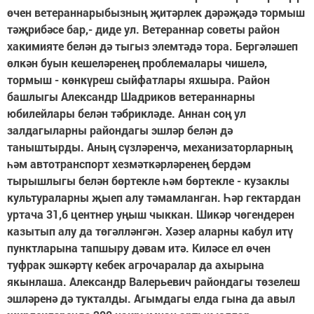
өчен ветераннарыбызның җитәрлек дәрәҗәдә тормыш
тәҗрибәсе бар,- диде ул. Ветераннар советы район
хакимияте белән дә тыгыз элемтәдә тора. Бергәләшеп
өлкән буын кешеләренең проблемалары чишелә,
тормыш - көнкүреш сыйфатлары яхшыра. Район
башлыгы Александр Шадриков ветераннарны
юбилейлары белән тәбрикләде. Аннан соң ул
залдагыларны райондагы эшләр белән дә
таныштырды. Аның сүзләренчә, механизаторларның
һәм автотранспорт хезмәткәрләренең бердәм
тырышлыгы белән бөртекле һәм бөртекле - кузаклы
культураларны җыеп алу тәмамланган. Һәр гектардан
уртача 31,6 центнер уңыш чыккан. Шикәр чөгендерен
казытып алу да төгәлләнгән. Хәзер аларны кабул итү
пунктларына тапшыру дәвам итә. Киләсе ел өчен
туфрак эшкәртү кебек агрочаралар да ахырына
якынлаша. Александр Валерьевич райондагы төзелеш
эшләренә дә тукталды. Агымдагы елда гына да авыл