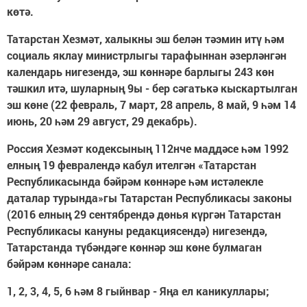
көтә.
Татарстан Хезмәт, халыкны эш белән тәэмин итү һәм
социаль яклау министрлыгы тарафыннан әзерләнгән
календарь нигезендә, эш көннәре барлыгы 243 көн
тәшкил итә, шуларның 9ы - бер сәгатькә кыскартылган
эш көне (22 февраль, 7 март, 28 апрель, 8 май, 9 һәм 14
июнь, 20 һәм 29 август, 29 декабрь).
Россия Хезмәт кодексының 112нче маддәсе һәм 1992
елның 19 февралендә кабул ителгән «Татарстан
Республикасында бәйрәм көннәре һәм истәлекле
даталар турында»гы Татарстан Республикасы законы
(2016 елның 29 сентябрендә дөнья күргән Татарстан
Республикасы кануны редакциясендә) нигезендә,
Татарстанда түбәндәге көннәр эш көне булмаган
бәйрәм көннәре санала:
1, 2, 3, 4, 5, 6 һәм 8 гыйнвар - Яңа ел каникуллары;