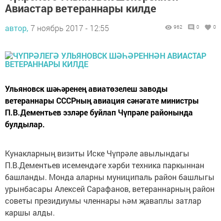
Авиастар ветераннары килде
автор,
7 ноябрь 2017 - 12:55
962
0
0
Ульяновск шәһәренең авиатөзелеш заводы
ветераннары СССРның авиация сәнәгате министры
П.В.Дементьев эзләре буйлап Чүпрәле районында
булдылар.
Кунакларның визиты Иске Чүпрәле авылындагы
П.В.Дементьев исемендәге хәрби техника паркыннан
башланды. Монда аларны муниципаль район башлыгы
урынбасары Алексей Сарафанов, ветераннарның район
советы президиумы членнары һәм җаваплы затлар
каршы алды.