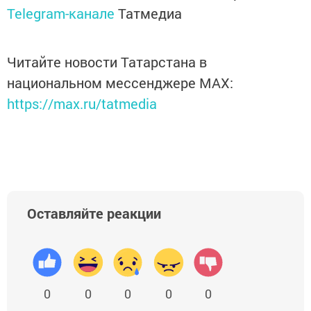
Telegram-канале
Татмедиа
Читайте новости Татарстана в
национальном мессенджере MАХ:
https://max.ru/tatmedia
Оставляйте реакции
0
0
0
0
0