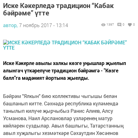
Иске Кәкерледә традицион “Кабак
бәйрәме” үтте
автор,
7 ноябрь 2017 - 13:14
1397
0
0
Иске Кәкерле авылы халкы көзге уңышлар җыелып
алынгач үткәрелүче традицион бәйрәмгә - "Көзге
балл"га мәдәният йортына җыелды.
Бәйрәм "Ялкын" бию коллективы чыгышы белән
башланып китте. Сәхнәдә республика күләмендә
танылып килүче җырчыбыз Ранис Алиев, Алсу
Усманова, Наил Арслановлар үзләренең матур
көйләрен суздылар. Авыл башлыгы, Татарстанның
авыл хуҗалыгы хезмәткәре Сәхаутдин Хөсәенов