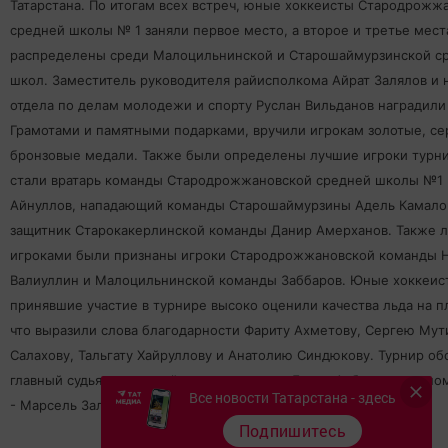
Татарстана. По итогам всех встреч, юные хоккеисты Стародрожж
средней школы № 1 заняли первое место, а второе и третье мест
распределены среди Малоцильнинской и Старошаймурзинской с
школ. Заместитель руководителя райисполкома Айрат Залялов и 
отдела по делам молодежи и спорту Руслан Вильданов наградили
Грамотами и памятными подарками, вручили игрокам золотые, с
бронзовые медали. Также были определены лучшие игроки турни
стали вратарь команды Стародрожжановской средней школы №1 
Айнуллов, нападающий команды Старошаймурзины Адель Камало
защитник Старокакерлинской команды Данир Амерханов. Также 
игроками были признаны игроки Стародрожжановской команды 
Валиуллин и Малоцильнинской команды Заббаров. Юные хоккеис
принявшие участие в турнире высоко оценили качества льда на п
что выразили слова благодарности Фариту Ахметову, Сергею Мут
Салахову, Тальгату Хайруллову и Анатолию Синдюкову. Турнир об
главный судья - судья районного значения Ленар Акбаров, ему по
Все новости Татарстана - здесь
- Марсель Залялов, Михаил Битяков и Ильназ Валиуллов.
Подпишитесь