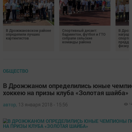
В Дрожжановском районе
Спортивный десант:
В Дрож
определили лучших
бадминтон, футбол и ГТО
награди
картингистов
собрали сельские
спортсм
команды района
преддв
физкул
ОБЩЕСТВО
В Дрожжаном определились юные чемпи
хоккею на призы клуба «Золотая шайба»
автор,
13 января 2018 - 15:56
1