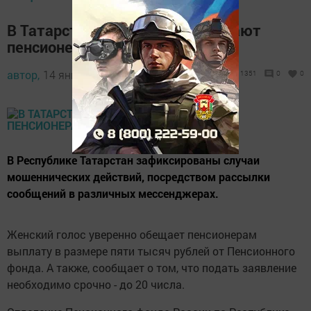
В Татарстане мошенники обещают
пенсионерам 5000 рублей
автор,
14 января 2018 - 07:15
1351
0
0
В Республике Татарстан зафиксированы случаи
мошеннических действий, посредством рассылки
сообщений в различных мессенджерах.
Женский голос уверенно обещает пенсионерам
выплату в размере пяти тысяч рублей от Пенсионного
фонда. А также, сообщает о том, что подать заявление
необходимо срочно - до 20 числа.