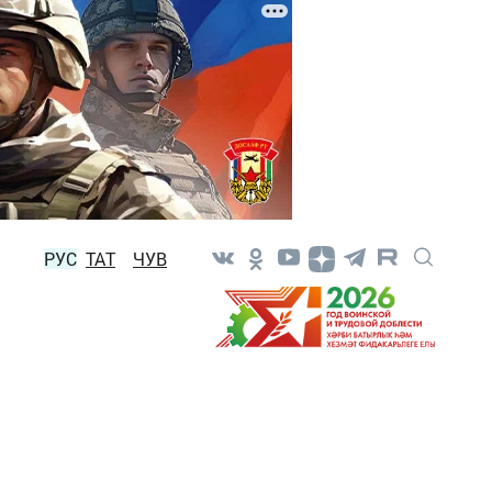
РУС
ТАТ
ЧУВ