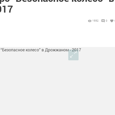
017
1552
0