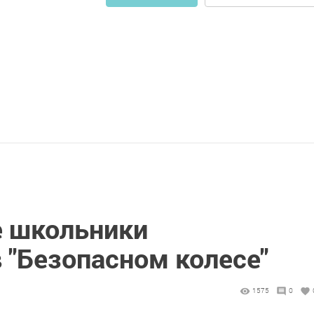
 школьники
 "Безопасном колесе"
1575
0