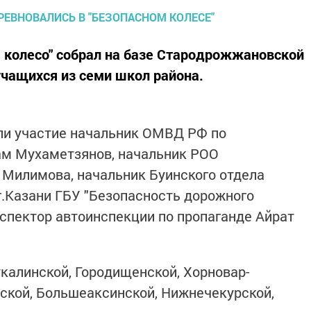
 колесо" собрал на базе Стародрожжановской
ащихся из семи школ района.
ли участие начальник ОМВД РФ по
м Мухаметзянов, начальник РОО
 Милимова, начальник Буинского отдела
г.Казани ГБУ "Безопасность дорожного
нспектор автоинспекции по пропаганде Айрат
алинской, Городищенской, Хорновар-
ской, Большеаксинской, Нижнечекурской,