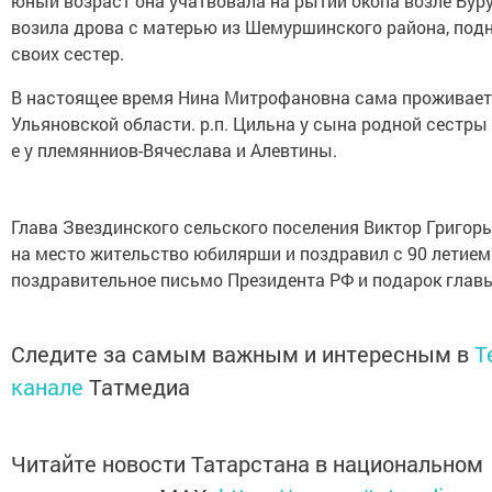
юный возраст она учатвовала на рытии окопа возле Буру
возила дрова с матерью из Шемуршинского района, под
своих сестер.
В настоящее время Нина Митрофановна сама проживает
Ульяновской области. р.п. Цильна у сына родной сестры 
е у племянниов-Вячеслава и Алевтины.
Глава Звездинского сельского поселения Виктор Григор
на место жительство юбилярши и поздравил с 90 летием
поздравительное письмо Президента РФ и подарок главы
Следите за самым важным и интересным в
T
канале
Татмедиа
Читайте новости Татарстана в национальном