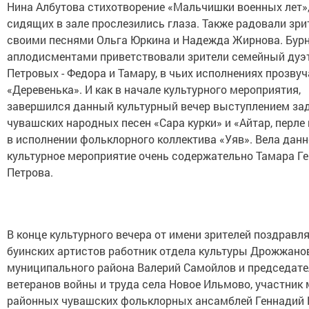
Нина Албутова стихотворение «Мальчишки военных лет»,
сидящих в зале прослезились глаза. Также радовали зри
своими песнями Ольга Юркина и Надежда Жирнова. Бу
аплодисментами приветствовали зрители семейный дуэ
Петровых - Федора и Тамару, в чьих исполнениях прозвуч
«Деревенька». И как в начале культурного мероприятия,
завершился данный культурный вечер выступлением за
чувашских народных песен «Сара курки» и «Айтар, перле 
в исполнении фольклорного коллектива «Уяв». Вела данн
культурное мероприятие очень содержательно Тамара Г
Петрова.
В конце культурного вечера от имени зрителей поздравл
буинских артистов работник отдела культуры Дрожжано
муниципального района Валерий Самойлов и председате
ветеранов войны и труда села Новое Ильмово, участник
районных чувашских фольклорных ансамблей Геннадий 