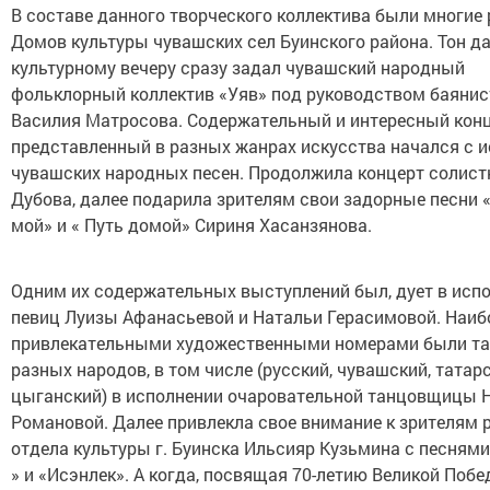
В составе данного творческого коллектива были многие
Домов культуры чувашских сел Буинского района. Тон д
культурному вечеру сразу задал чувашский народный
фольклорный коллектив «Уяв» под руководством баянис
Василия Матросова. Содержательный и интересный конц
представленный в разных жанрах искусства начался с 
чувашских народных песен. Продолжила концерт солист
Дубова, далее подарила зрителям свои задорные песни
мой» и « Путь домой» Сириня Хасанзянова.
Одним их содержательных выступлений был, дует в исп
певиц Луизы Афанасьевой и Натальи Герасимовой. Наиб
привлекательными художественными номерами были т
разных народов, в том числе (русский, чувашский, татар
цыганский) в исполнении очаровательной танцовщицы 
Романовой. Далее привлекла свое внимание к зрителям 
отдела культуры г. Буинска Ильсияр Кузьмина с песнями
» и «Исэнлек». А когда, посвящая 70-летию Великой Побе