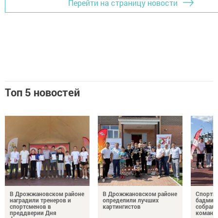
Перейти на страницу новости
Топ 5 новостей
В Дрожжановском районе
В Дрожжановском районе
Спортив
наградили тренеров и
определили лучших
бадминт
спортсменов в
картингистов
собрали
преддверии Дня
команд