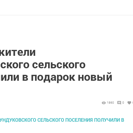
жители
ского сельского
чили в подарок новый
1860
0