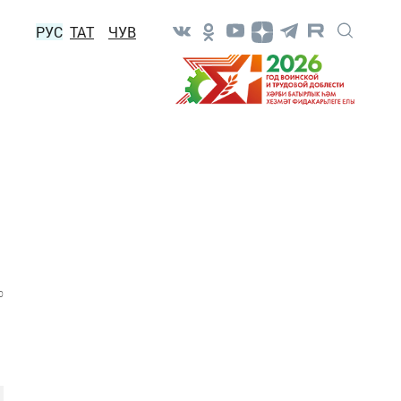
РУС
ТАТ
ЧУВ
0