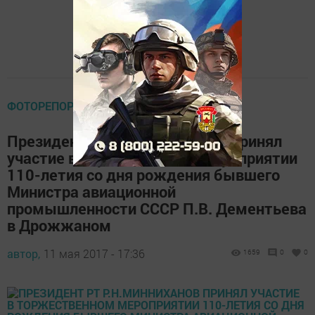
ФОТОРЕПОРТАЖ
Президент РТ Р.Н.Минниханов принял
участие в торжественном мероприятии
110-летия со дня рождения бывшего
Министра авиационной
промышленности СССР П.В. Дементьева
в Дрожжаном
автор,
11 мая 2017 - 17:36
1659
0
0