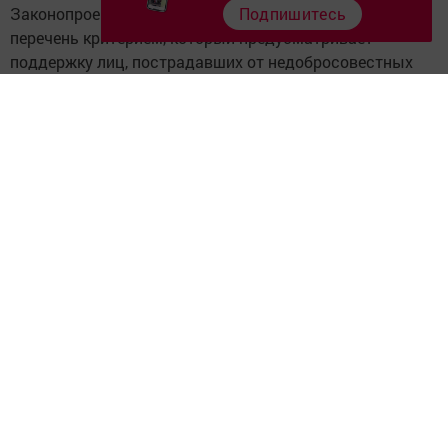
Законопроектом предлагается дополнить этот
Подпишитесь
перечень критерием, который предусматривает
поддержку лиц, пострадавших от недобросовестных
застройщиков, а также пострадавших от деятельности
кредитных или иных финансовых организаций,
зарегистрированных на территории республики.
Хамаев отметил, что изменения позволят осуществить
выделение земельного участка специализированному
юрлицу для реализации социально значимых проектов.
«Предполагается, что часть прибыли от реализации
социально значимых проектов пойдет на
удовлетворение требований обозначенных
пострадавших лиц», - сказал министр.
Он подчеркнул, что будет разработан механизм
предоставления помощи пострадавшим лицам.