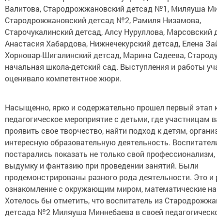
Валитова, Стародрожжановский детсад №1, Миляуша Ми
Стародрожжановский детсад №2, Рамиля Низамова,
Старочукалинский детсад, Алсу Нуруллова, Марсовский 
Анастасия Хабардова, Нижнечекурский детсад, Елена За
Хорновар-Шигалинский детсад, Марина Садеева, Старод
начальная школа-детский сад. Выступления и работы уч
оценивало компетентное жюри.
Насыщенно, ярко и содержательно прошел первый этап к
педагогическое мероприятие с детьми, где участницам 
проявить свое творчество, найти подход к детям, органи
интересную образовательную деятельность. Воспитател
постарались показать не только свой профессионализм, 
выдумку и фантазию при проведении занятий. Были
продемонстрированы разного рода деятельности. Это и 
ознакомление с окружающим миром, математические нав
Хотелось бы отметить, что воспитатель из Стародрожжа
детсада №2 Миляуша Миннебаева в своей педагогическ