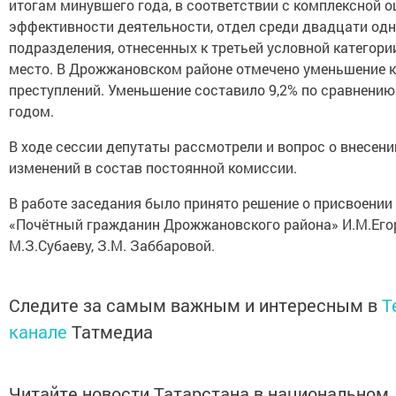
итогам минувшего года, в соответствии с комплексной о
эффективности деятельности, отдел среди двадцати одн
подразделения, отнесенных к третьей условной категории
место. В Дрожжановском районе отмечено уменьшение 
преступлений. Уменьшение составило 9,2% по сравнению
годом.
В ходе сессии депутаты рассмотрели и вопрос о внесени
изменений в состав постоянной комиссии.
В работе заседания было принято решение о присвоении
«Почётный гражданин Дрожжановского района» И.М.Егор
М.З.Субаеву, З.М. Заббаровой.
Следите за самым важным и интересным в
T
канале
Татмедиа
Читайте новости Татарстана в национальном