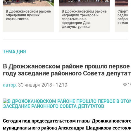
В Дрожжановском районе
В Дрожжановском районе
Спортив
определили лучших
наградили тренеров и
бадминт
картингистов
спортсменов в
собрали
преддверии Дня
команд
физкультурника
ТЕМА ДНЯ
В Дрожжановском районе прошло первое 
году заседание районного Совета депута
автор,
30 января 2018 - 12:19
1
Сегодня под председательством главы Дрожжановског
муниципального района Александра Шадрикова состоял