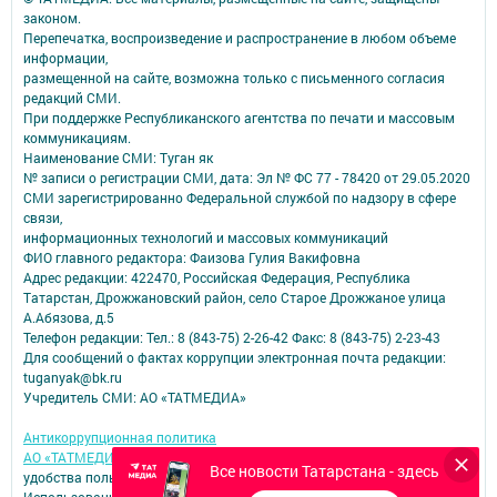
законом.
Перепечатка, воспроизведение и распространение в любом объеме
информации,
размещенной на сайте, возможна только с письменного согласия
редакций СМИ.
При поддержке Республиканского агентства по печати и массовым
коммуникациям.
Наименование СМИ: Туган як
№ записи о регистрации СМИ, дата: Эл № ФС 77 - 78420 от 29.05.2020
СМИ зарегистрированно Федеральной службой по надзору в сфере
связи,
информационных технологий и массовых коммуникаций
ФИО главного редактора: Фаизова Гулия Вакифовна
Адрес редакции: 422470, Российская Федерация, Республика
Татарстан, Дрожжановский район, село Старое Дрожжаное улица
А.Абязова, д.5
Телефон редакции: Тел.: 8 (843-75) 2-26-42 Факс: 8 (843-75) 2-23-43
Для сообщений о фактах коррупции электронная почта редакции:
tuganyak@bk.ru
Учредитель СМИ: АО «ТАТМЕДИА»
Антикоррупционная политика
АО «ТАТМЕДИА» использует «cookie»
для персонализации сервисов и
Все новости Татарстана - здесь
удобства пользователей сайтом.