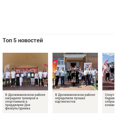
Топ 5 новостей
В Дрожжановском районе
В Дрожжановском районе
Спортив
наградили тренеров и
определили лучших
бадминт
спортсменов в
картингистов
собрали
преддверии Дня
команд
физкультурника