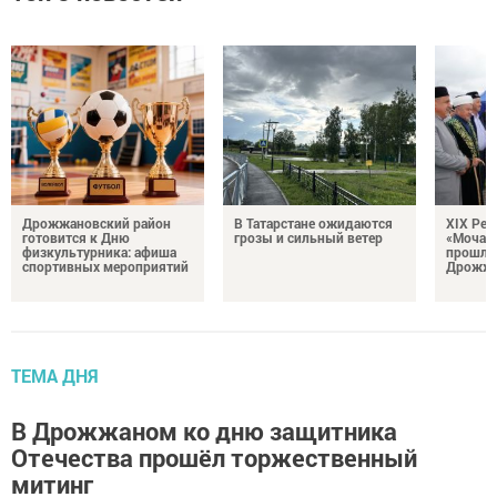
Дрожжановский район
В Татарстане ожидаются
XIX Рел
готовится к Дню
грозы и сильный ветер
«Мочале
физкультурника: афиша
прошли
спортивных мероприятий
Дрожжа
ТЕМА ДНЯ
В Дрожжаном ко дню защитника
Отечества прошёл торжественный
митинг