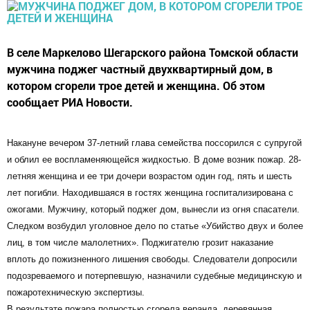
В селе Маркелово Шегарского района Томской области
мужчина поджег частный двухквартирный дом, в
котором сгорели трое детей и женщина. Об этом
сообщает РИА Новости.
Накануне вечером 37-летний глава семейства поссорился с супругой
и облил ее воспламеняющейся жидкостью. В доме возник пожар. 28-
летняя женщина и ее три дочери возрастом один год, пять и шесть
лет погибли. Находившаяся в гостях женщина госпитализирована с
ожогами. Мужчину, который поджег дом, вынесли из огня спасатели.
Следком возбудил уголовное дело по статье «Убийство двух и более
лиц, в том числе малолетних». Поджигателю грозит наказание
вплоть до пожизненного лишения свободы. Следователи допросили
подозреваемого и потерпевшую, назначили судебные медицинскую и
пожаротехническую экспертизы.
В результате пожара полностью сгорела веранда, деревянная