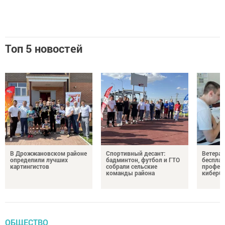
Топ 5 новостей
В Дрожжановском районе
Спортивный десант:
Ветера
определили лучших
бадминтон, футбол и ГТО
бесплат
картингистов
собрали сельские
профес
команды района
киберб
ОБЩЕСТВО