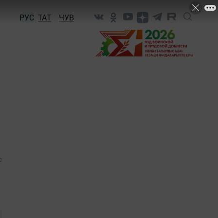
РУС
ТАТ
ЧУВ
0