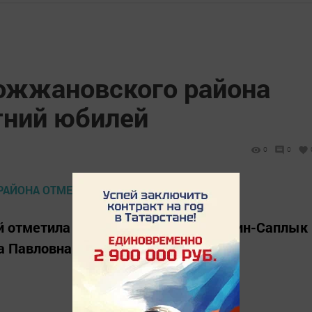
ожжановского района
тний юбилей
0
0
ей отметила жительница села Алешкин-Саплык
а Павловна Шадрикова.