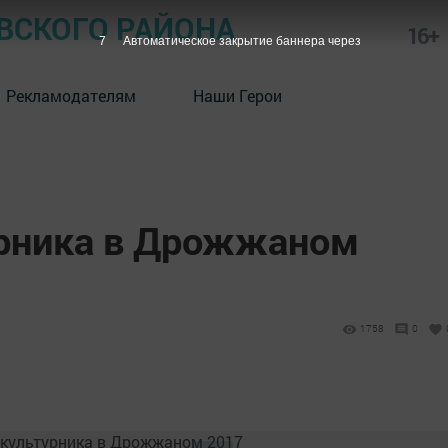
СКОГО РАЙОНА
16+
6
Автоматическое закрытие баннера через
Рекламодателям
Наши Герои
рника в Дрожжаном
1758
0