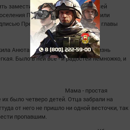
ть заместитель главы района Алексей
поселения Пётр Артемьев. Гости вручили
дписью Президента РФ и подарок от главы
ожила Анюта Павловна Шадрикова. Жизнь
егкая. Было в ней всё - и радостей немножко, и
Мама - простая
е их было четверо детей. Отца забрали на
ттуда от него не пришло ни одной весточки, так
 вести пропавшим.