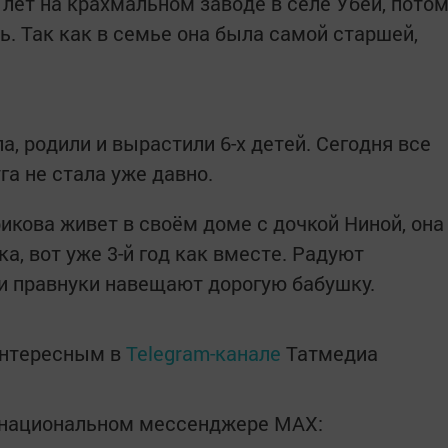
лет на крахмальном заводе в селе Убеи, пото
чь. Так как в семье она была самой старшей,
, родили и вырастили 6-х детей. Сегодня все
га не стала уже давно.
кова живет в своём доме с дочкой Ниной, она
а, вот уже 3-й год как вместе. Радуют
 и правнуки навещают дорогую бабушку.
интересным в
Telegram-канале
Татмедиа
в национальном мессенджере MАХ: