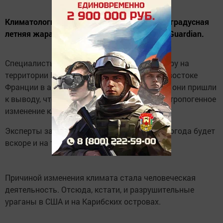
Климатологи выяснили, что к 2050 году 40-градусная
летняя жара станет нормой, сообщает The Guardian.
Специалисты исследовали аномальную жару на
территории Италии, Хорватии, а также юго-востоке
Франции в августе этого года. В результате они пришли
к выводу, что источником «пекла» стало антропогенное
изменение климата.
Эксперты заявили, что такая аномальная погода будет
вскоре и на территории всей Европы.
Причиной изменения климата стала человеческая
деятельность. Отсюда, кстати, и разрушительные
ураганы в США и на Карибских островах.