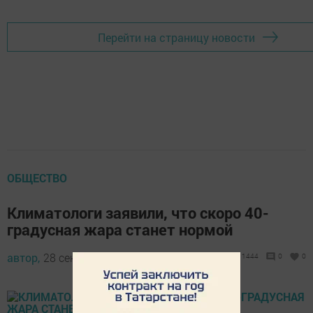
Перейти на страницу новости
ОБЩЕСТВО
Климатологи заявили, что скоро 40-
градусная жара станет нормой
автор,
28 сентября 2017 - 15:47
1444
0
0