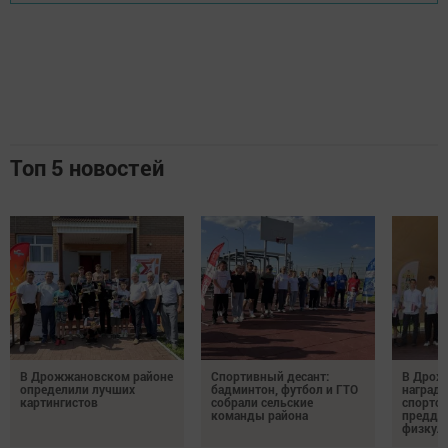
Топ 5 новостей
В Дрожжановском районе
Спортивный десант:
В Дрож
определили лучших
бадминтон, футбол и ГТО
награди
картингистов
собрали сельские
спортсм
команды района
преддв
физкул