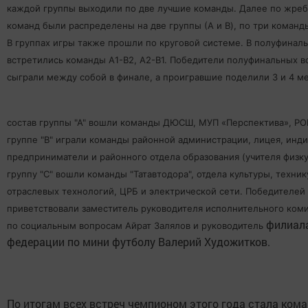
каждой группы выходили по две лучшие команды. Далее по жре
команд были распределены на две группы (А и B), по три команд
В группах игры также прошли по круговой системе. В полуфинал
встретились команды А1-B2, А2-B1. Победители полуфинальных в
сыграли между собой в финале, а проигравшие поделили 3 и 4 ме
состав группы "А" вошли команды ДЮСШ, МУП «Перспектива», РО
группе "В" играли команды районной администрации, лицея, инд
предприниматели и районного отдела образования (учителя физку
группу "С" вошли команды "Татавтодора", отдела культуры, техни
отраслевых технологий, ЦРБ и электрической сети. Победителей
приветствовали заместитель руководителя исполнительного коми
филиал
по социальным вопросам Айрат Залялов и руководитель
федерации по мини футболу Валерий Художитков.
По итогам всех встреч чемпионом этого года стала ком