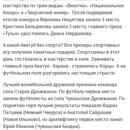
мастерство по трем видам: «Визитка», «Национальное
блюдо» и «Творческий номер». После подведения
итогов конкурса Вероника Нищетова заняла 3 место,
Кристина Бильдякова заняла 2 место, главного приза
«Тухья» удостоилась Диана Мердюкова.
А какой Акатуй без спорта? Все призеры спортивных
игр получили памятные подарки. Спортсмены в этот
день состязались в мастерстве и силе. Завоевать
главный приз Акатуя - барана - стремились борцы. А на
футбольном поле разгорелись настоящие страсти.
Лучшей волейбольной дружиной признана команда
села Старое Дрожжаное. По футболу первое место
заняли футболисты из села Чувашское Дрожжаное. По
поднятию гиря лучшие результаты показали Вадим
Патшеев (Нижний Чекурск) и Анатолий Сайдяшев
(Новое Ильмово), по армлифтингу первое место занял
Юрий Юманов (Чувашская Бездна).