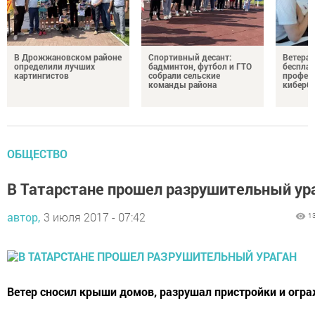
В Дрожжановском районе
Спортивный десант:
Ветера
определили лучших
бадминтон, футбол и ГТО
бесплат
картингистов
собрали сельские
профес
команды района
киберб
ОБЩЕСТВО
В Татарстане прошел разрушительный ур
автор,
3 июля 2017 - 07:42
1
Ветер сносил крыши домов, разрушал пристройки и огр