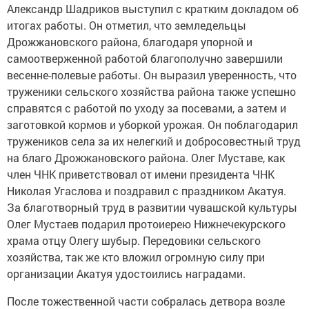
Александр Шадриков выступил с кратким докладом об
итогах работы. Он отметил, что земледельцы
Дрожжановского района, благодаря упорной и
самоотверженной работой благополучно завершили
весенне-полевые работы. Он выразил уверенность, что
труженики сельского хозяйства района также успешно
справятся с работой по уходу за посевами, а затем и
заготовкой кормов и уборкой урожая. Он поблагодарил
тружеников села за их нелегкий и добросовестный труд
на благо Дрожжановского района. Олег Муставе, как
член ЧНК приветствовал от имени президента ЧНК
Николая Угаслова и поздравил с праздником Акатуя.
За благотворный труд в развитии чувашской культуры
Олег Мустаев подарил протоиерею Нижнечекурского
храма отцу Олегу шубыр. Передовики сельского
хозяйства, так же кто вложил огромную силу при
организации Акатуя удостоились наградами.
После тожественной части собралась детвора возле