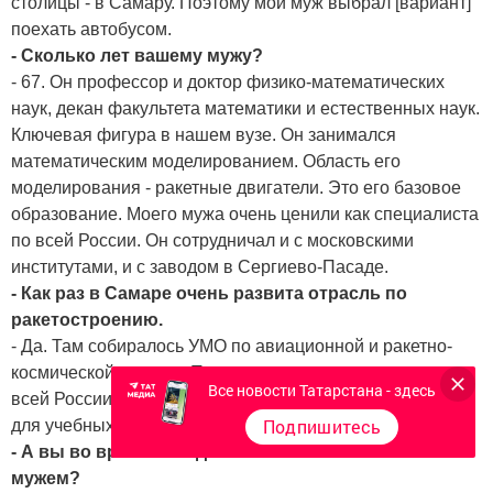
столицы - в Самару. Поэтому мой муж выбрал [вариант]
поехать автобусом.
- Сколько лет вашему мужу?
- 67. Он профессор и доктор физико-математических
наук, декан факультета математики и естественных наук.
Ключевая фигура в нашем вузе. Он занимался
математическим моделированием. Область его
моделирования - ракетные двигатели. Это его базовое
образование. Моего мужа очень ценили как специалиста
по всей России. Он сотрудничал и с московскими
институтами, и с заводом в Сергиево-Пасаде.
- Как раз в Самаре очень развита отрасль по
ракетостроению.
- Да. Там собиралось УМО по авиационной и ракетно-
космической технике. Туда съехались специалисты со
Все новости Татарстана - здесь
всей России. Они занимаются разработкой документов
Подпишитесь
для учебных планов, рабочих программ.
- А вы во время поездки как-то созванивались с
мужем?