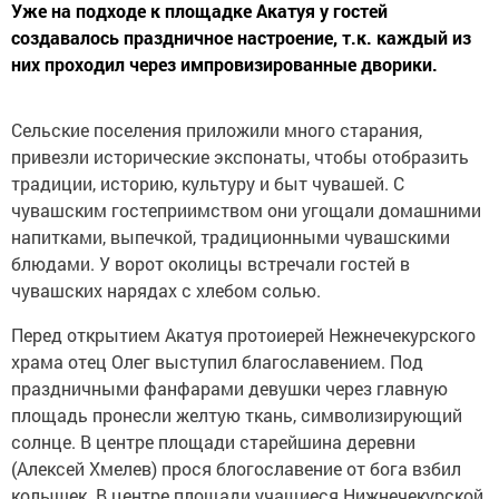
Уже на подходе к площадке Акатуя у гостей
создавалось праздничное настроение, т.к. каждый из
них проходил через импровизированные дворики.
Сельские поселения приложили много старания,
привезли исторические экспонаты, чтобы отобразить
традиции, историю, культуру и быт чувашей. С
чувашским гостеприимством они угощали домашними
напитками, выпечкой, традиционными чувашскими
блюдами. У ворот околицы встречали гостей в
чувашских нарядах с хлебом солью.
Перед открытием Акатуя протоиерей Нежнечекурского
храма отец Олег выступил благославением. Под
праздничными фанфарами девушки через главную
площадь пронесли желтую ткань, символизирующий
солнце. В центре площади старейшина деревни
(Алексей Хмелев) прося блогославение от бога взбил
колышек. В центре площади учащиеся Нижнечекурской