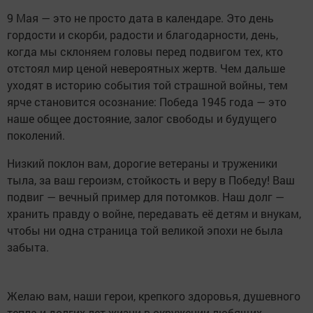
9 Мая — это не просто дата в календаре. Это день
гордости и скорби, радости и благодарности, день,
когда мы склоняем головы перед подвигом тех, кто
отстоял мир ценой невероятных жертв. Чем дальше
уходят в историю события той страшной войны, тем
ярче становится осознание: Победа 1945 года — это
наше общее достояние, залог свободы и будущего
поколений.
Низкий поклон вам, дорогие ветераны и труженики
тыла, за ваш героизм, стойкость и веру в Победу! Ваш
подвиг — вечный пример для потомков. Наш долг —
хранить правду о войне, передавать её детям и внукам,
чтобы ни одна страница той великой эпохи не была
забыта.
Желаю вам, наши герои, крепкого здоровья, душевного
тепла и долгих лет жизни в окружении любящих