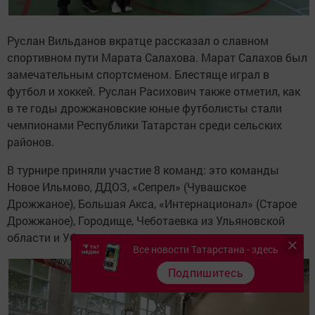
Руслан Вильданов вкратце рассказал о славном
спортивном пути Марата Салахова. Марат Салахов был
замечательным спортсменом. Блестяще играл в
футбол и хоккей. Руслан Расихович также отметил, как
в те годы дрожжановские юные футболисты стали
чемпионами Республики Татарстан среди сельских
районов.
В турнире приняли участие 8 команд: это команды
Новое Ильмово, ДДОЗ, «Сепрел» (Чувашское
Дрожжаное), Большая Акса, «Интернационал» (Старое
Дрожжаное), Городище, Чеботаевка из Ульяновской
области и Убеи.
Все новости Татарстана - здесь
Подпишитесь