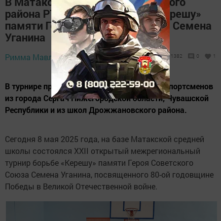
В Матакской сош Дрожжановского
района РТ прошел турнир по «Керешу»
памяти Героя Советского Союза Семена
Уганина
Римма Мавлютова,
8 мая 2025 - 22:02
1382
0
1
В турнире приняли участие более 70 юных спортсменов
из города Сергач Нижегородской области, Чувашской
Республики и из школ Дрожжановского района.
Сегодня 8 мая 2025 года, на базе Матакской средней
школы состоялся XXII открытый межрегиональный
турнир борьбе «Керешу» памяти Героя Советского
Союза Семена Уганина, посвященного 80-ой годовщине
Победы в Великой Отечественной войне.