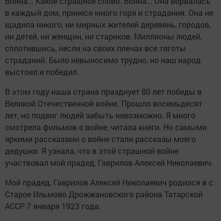
Война... Какое страшное слово. Война... Она ворвалась
в каждый дом, принеся много горя и страдания. Она не
щадила никого, ни мирных жителей деревень, городов,
ни детей, ни женщин, ни стариков. Миллионы людей,
сплотившись, несли на своих плечах все тяготы
страданий. Было невыносимо трудно, но наш народ
выстоял и победил.
В этом году наша страна празднует 80 лет победы в
Великой Отечественной войне. Прошло восемьдесят
лет, но подвиг людей забыть невозможно. Я много
смотрела фильмов о войне, читала книги. Но самыми
яркими рассказами о войне стали рассказы моего
дедушки. Я узнала, что в этой страшной войне
участвовал мой прадед, Гаврилов Алексей Николаевич.
Мой прадед, Гаврилов Алексей Николаевич родился в с.
Старое Ильмово Дрожжановского района Татарской
АССР 7 января 1923 года.