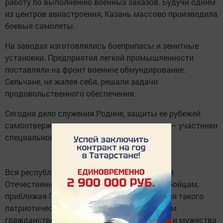
работу по выполнению военных заказов. Будучи одним
из центров авиастроения, Казань массово производила
боевые самолеты.
На заводах изготовлялись боеприпасы и зенитные
установки. Предприятия легкой промышленности
поставляли на фронт военное обмундирование.
Сельчане, не жалея себя, решали задачи
продовольственного обеспечения.
Сегодня дело служения Родине, защиты ее рубежей
самоотверженно продолжают новые герои — участники
специальной военной операции.
Вся республика так же, как и в годы Великой
Отечественной, оказывает помощь нашим бойцам,
приближая Победу. Несомненно, основой для такого
патриотического единения народа, образцом
гражданственности стал пример стойкости и мужества