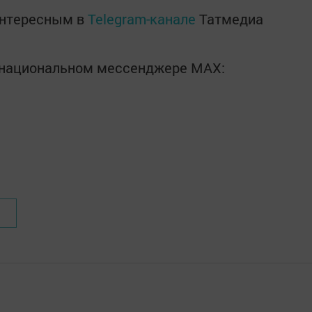
интересным в
Telegram-канале
Татмедиа
в национальном мессенджере MАХ: