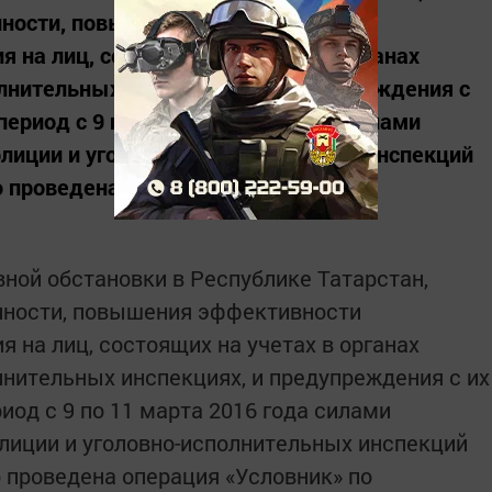
пности, повышения эффективности
 на лиц, состоящих на учетах в органах
олнительных инспекциях, и предупреждения с
ериод с 9 по 11 марта 2016 года силами
лиции и уголовно-исполнительных инспекций
 проведена...
вной обстановки в Республике Татарстан,
пности, повышения эффективности
 на лиц, состоящих на учетах в органах
лнительных инспекциях, и предупреждения с их
од с 9 по 11 марта 2016 года силами
лиции и уголовно-исполнительных инспекций
 проведена операция «Условник» по