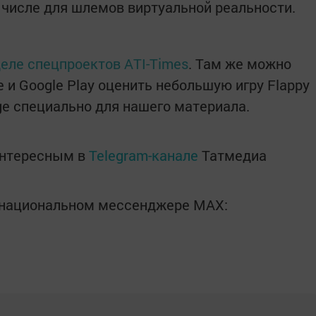
м числе для шлемов виртуальной реальности.
деле спецпроектов ATI-Times
. Там же можно
e и Google Play оценить небольшую игру Flappy
rge специально для нашего материала.
интересным в
Telegram-канале
Татмедиа
в национальном мессенджере MАХ: