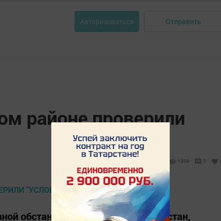
Отправить
Авторизоваться
м районе проверили
1309
0
ной обстановки в Республике Татарстан,