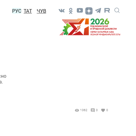
РУС
ТАТ
ЧУВ
сно
а.
1362
0
0