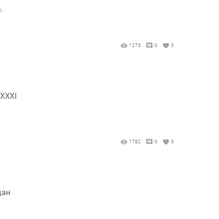
.
1273
0
0
 XXXI
1782
0
0
дан