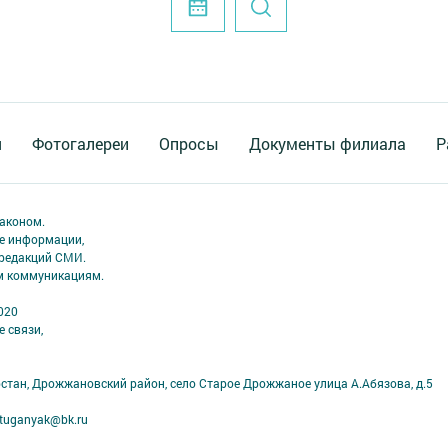
я
Фотогалереи
Опросы
Документы филиала
Р
аконом.
ме информации,
 редакций СМИ.
ым коммуникациям.
020
 связи,
рстан, Дрожжановский район, село Старое Дрожжаное улица А.Абязова, д.5
tuganyak@bk.ru